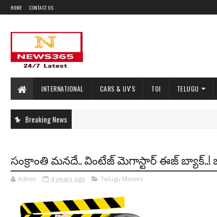
HOME
CONTACT US
INTERNATIONAL
CARS & UV'S
TOI
TELUGU
Breaking News
సంక్రాంతి మనదే.. వింటేజ్ మెగాస్టార్ ఈజ్ బ్యాక్..! బ
Admin
4 years ago
Telugu Movies