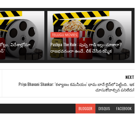
TELUGU MOVIES
ోట్లు.. విదేశాల్లోనూ
Pushpa The Rule : పుష్ప గాడి ఇల్లు చూశారా?
న్’
రాజభవనంలా ఉందే.. లీక్ చేసిన రష్మిక
NEXT
Priya Bhavani Shankar: 'కళ్యాణం కమనీయం' భామ బానే లైన్‌లో పెట్టింది.. ఇక
చూసుకోవాల్సిన పనిలేదు!
BLOGGER
DISQUS
FACEBOOK