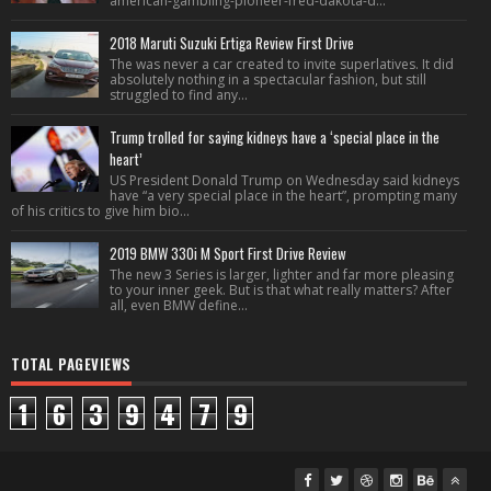
american-gambling-pioneer-fred-dakota-d...
2018 Maruti Suzuki Ertiga Review First Drive
The was never a car created to invite superlatives. It did
absolutely nothing in a spectacular fashion, but still
struggled to find any...
Trump trolled for saying kidneys have a ‘special place in the
heart’
US President Donald Trump on Wednesday said kidneys
have “a very special place in the heart”, prompting many
of his critics to give him bio...
2019 BMW 330i M Sport First Drive Review
The new 3 Series is larger, lighter and far more pleasing
to your inner geek. But is that what really matters? After
all, even BMW define...
TOTAL PAGEVIEWS
1
6
3
9
4
7
9