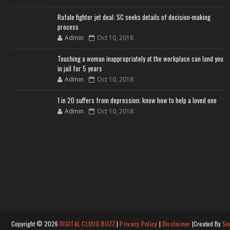
Rafale fighter jet deal: SC seeks details of decision-making
process
Admin
Oct 10, 2018
Touching a woman inappropriately at the workplace can land you
in jail for 5 years
Admin
Oct 10, 2018
1 in 20 suffers from depression; know how to help a loved one
Admin
Oct 10, 2018
Copyright ©
2026
DIGITAL CLOUD BUZZ
|
Privacy Policy
|
Disclaimer
|Created By
So