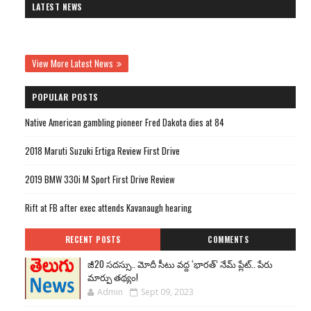
LATEST NEWS
View More Latest News
POPULAR POSTS
Native American gambling pioneer Fred Dakota dies at 84
2018 Maruti Suzuki Ertiga Review First Drive
2019 BMW 330i M Sport First Drive Review
Rift at FB after exec attends Kavanaugh hearing
RECENT POSTS
COMMENTS
జీ20 సదస్సు.. మోదీ సీటు వద్ద ‘భారత్’ నేమ్ ప్లేట్‌.. పేరు
మార్పు తథ్యం!
Admin
Sept 09, 2023