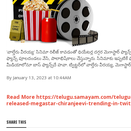
'వాల్తేరు వీరయ్య' సినిమా రిలీజ్ కావడంతో థియేటర్ల దగ్గర మెగాస్టార్ ఫ్యాన
ఫ్యాన్స్ పూలదండలు వేసి, పాలాభిషేకాలు చేస్తున్నారు. సినిమాకు ఇప్పటికే ఫ్య
మీడియాలోనూ బాస్ ఫ్యాన్స్‌దే హవా. ట్విట్టర్‌లో వాల్తేరు వీరయ్య, మెగాస్టార
By January 13, 2023 at 10:44AM
Read More https://telugu.samayam.com/telugu
released-megastar-chiranjeevi-trending-in-twi
SHARE THIS