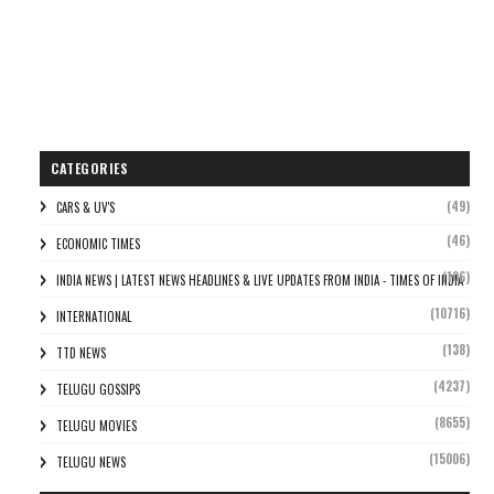
CATEGORIES
(49)
CARS & UV'S
(46)
ECONOMIC TIMES
(106)
INDIA NEWS | LATEST NEWS HEADLINES & LIVE UPDATES FROM INDIA - TIMES OF INDIA
(10716)
INTERNATIONAL
(138)
TTD NEWS
(4237)
TELUGU GOSSIPS
(8655)
TELUGU MOVIES
(15006)
TELUGU NEWS