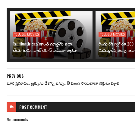
TELUGU MOVIES
TELUGU MOVIES
Rajinikanth: రజనీకాంత్ మాత్రమే ఇలా
రెండు రోజుల్లో రూ.200 క
చేయగలరు.. వాట్ యాన్ ఐడియా తలైవా!
దుమ్ములేపుతున్న ‘జవా
PREVIOUS
ఘోర ప్రమాదం.. ట్రక్కును ఢీకొన్న బస్సు.. 10 మంది సాయిబాబా భక్తులు మృతి
POST
COMMENT
No comments