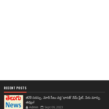
RECENT POSTS
జీ20 సదస్సు.. మోదీ సీటు వద్ద ‘భారత్’ నేమ్ ప్లేట్‌.. పేరు మార్పు
తథ్యం!
Admin
Sept 09, 2023