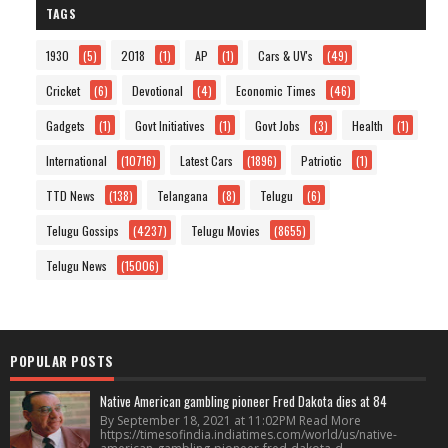
TAGS
1930
(5)
2018
(1)
AP
(1)
Cars & UV's
(49)
Cricket
(6)
Devotional
(4)
Economic Times
(46)
Gadgets
(1)
Govt Initiatives
(1)
Govt Jobs
(3)
Health
(1)
International
(10716)
Latest Cars
(1896)
Patriotic
(1)
TTD News
(138)
Telangana
(8)
Telugu
(6)
Telugu Gossips
(4237)
Telugu Movies
(8655)
Telugu News
(15006)
POPULAR POSTS
Native American gambling pioneer Fred Dakota dies at 84
By September 18, 2021 at 11:02PM Read More
https://timesofindia.indiatimes.com/world/us/native-