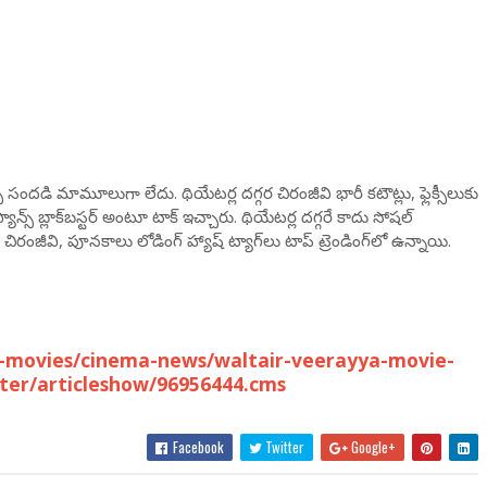
్స్ సందడి మామూలుగా లేదు. థియేటర్ల దగ్గర చిరంజీవి భారీ కటౌట్లు, ఫ్లెక్సీలుకు
ాన్స్ బ్లాక్‌బస్టర్ అంటూ టాక్ ఇచ్చారు. థియేటర్ల దగ్గరే కాదు సోషల్
్ చిరంజీవి, పూనకాలు లోడింగ్ హ్యాష్ ట్యాగ్‌లు టాప్ ట్రెండింగ్‌లో ఉన్నాయి.
-movies/cinema-news/waltair-veerayya-movie-
tter/articleshow/96956444.cms
Facebook
Twitter
Google+