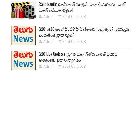
Rajinikanth: రజనీకాంత్ మాత్రమే ఇలా చేయగలరు.. వాట్
యాన్ ఐడియా తలైవా!
Admin
Sept 09, 2023
G20: జీ20 అంటే ఏంటి? ఏ ఏ దేశాలకు సభ్యత్వం? సదస్సుకు
ఎందుకింత ప్రాధాన్యత?
Admin
Sept 09, 2023
G20 Live Updates: ప్రగతి మైదాన్‌లోని భారత్ వైదికపై
అతిథులకు ప్రధాని స్వాగతం
Admin
Sept 09, 2023