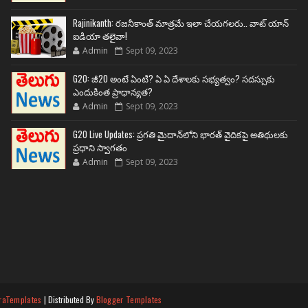
Rajinikanth: రజనీకాంత్ మాత్రమే ఇలా చేయగలరు.. వాట్ యాన్
ఐడియా తలైవా!
Admin
Sept 09, 2023
G20: జీ20 అంటే ఏంటి? ఏ ఏ దేశాలకు సభ్యత్వం? సదస్సుకు
ఎందుకింత ప్రాధాన్యత?
Admin
Sept 09, 2023
G20 Live Updates: ప్రగతి మైదాన్‌లోని భారత్ వైదికపై అతిథులకు
ప్రధాని స్వాగతం
Admin
Sept 09, 2023
raTemplates
| Distributed By
Blogger Templates