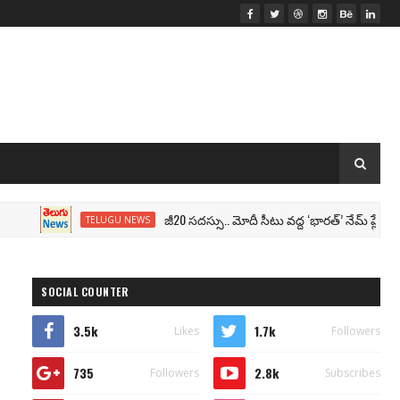
జీ20 సదస్సు.. మోదీ సీటు వద్ద ‘భారత్’ నేమ్ ప్లేట్‌.. పేరు 
TELUGU NEWS
SOCIAL COUNTER
3.5k
1.7k
Likes
Followers
735
2.8k
Followers
Subscribes