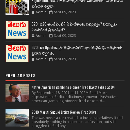
Rajinikanth: రజనీకాంత్ మాత్రమే ఇలా చేయగలరు.. వాట్ యాన్
ఐడియా తలైవా!
Admin
Sept 09, 2023
G20: జీ20 అంటే ఏంటి? ఏ ఏ దేశాలకు సభ్యత్వం? సదస్సుకు
ఎందుకింత ప్రాధాన్యత?
Admin
Sept 09, 2023
G20 Live Updates: ప్రగతి మైదాన్‌లోని భారత్ వైదికపై అతిథులకు
ప్రధాని స్వాగతం
Admin
Sept 09, 2023
POPULAR POSTS
Native American gambling pioneer Fred Dakota dies at 84
By September 18, 2021 at 11:02PM Read More
https://timesofindia.indiatimes.com/world/us/native-
american-gambling-pioneer-fred-dakota-d...
2018 Maruti Suzuki Ertiga Review First Drive
The was never a car created to invite superlatives. It did
absolutely nothing in a spectacular fashion, but still
struggled to find any...