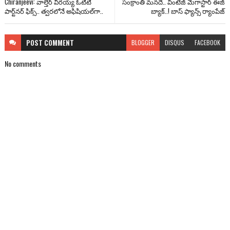
Chiranjeevi: వాల్తేర్ వీరయ్య ఓటీటీ
సంక్రాంతి మనదే.. వింటేజ్ మెగాస్టార్ ఈజ్
పార్ట్‌నర్ ఫిక్స్.. త్వరలోనే అఫిషియల్‌గా..
బ్యాక్..! బాస్ ఫ్యాన్స్ ర్యాంపేజ్
POST
COMMENT
BLOGGER
DISQUS
FACEBOOK
No comments