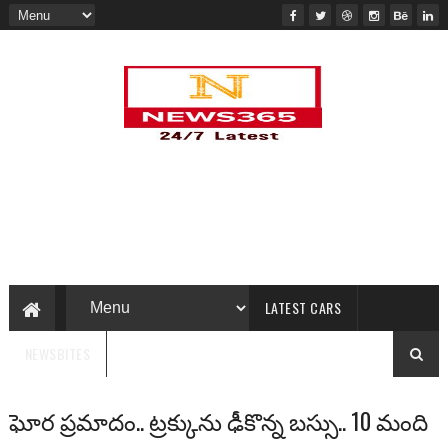
LATEST CARS
NEWSBITES
ఘోర ప్రమాదం.. ట్రక్కును ఢీకొన్న బస్సు.. 10 మంది