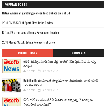
POPULAR POSTS
Native American gambling pioneer Fred Dakota dies at 84
2019 BMW 330i M Sport First Drive Review
Rift at FB after exec attends Kavanaugh hearing
2018 Maruti Suzuki Ertiga Review First Drive
RECENT POSTS
COMMENTS
జీ20 సదస్సు.. మోదీ సీటు వద్ద ‘భారత్’ నేమ్ ప్లేట్‌.. పేరు మార్పు
తథ్యం!
Admin
Sept 09, 2023
Rajinikanth: రజనీకాంత్ మాత్రమే ఇలా చేయగలరు.. వాట్ యాన్
ఐడియా తలైవా!
Admin
Sept 09, 2023
G20: జీ20 అంటే ఏంటి? ఏ ఏ దేశాలకు సభ్యత్వం? సదస్సుకు
ఎందుకింత ప్రాధాన్యత?