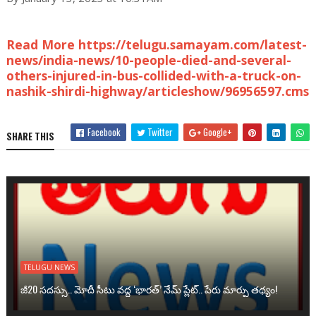
Read More https://telugu.samayam.com/latest-
news/india-news/10-people-died-and-several-
others-injured-in-bus-collided-with-a-truck-on-
nashik-shirdi-highway/articleshow/96956597.cms
Facebook
Twitter
Google+
SHARE THIS
TELUGU NEWS
జీ20 సదస్సు.. మోదీ సీటు వద్ద ‘భారత్’ నేమ్ ప్లేట్‌.. పేరు మార్పు తథ్యం!