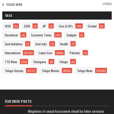
(15006)
TELUGU NEWS
TAGS
1930
(5)
2018
(1)
AP
(1)
Cars & UV's
(49)
Cricket
(6)
Devotional
(4)
Economic Times
(46)
Gadgets
(1)
Govt Initiatives
(1)
Govt Jobs
(3)
Health
(1)
International
(10716)
Latest Cars
(1896)
Patriotic
(1)
TTD News
(138)
Telangana
(8)
Telugu
(6)
Telugu Gossips
(4237)
Telugu Movies
(8655)
Telugu News
(15006)
FEATURED POSTS
Allegations of sexual harassment should be taken seriously: