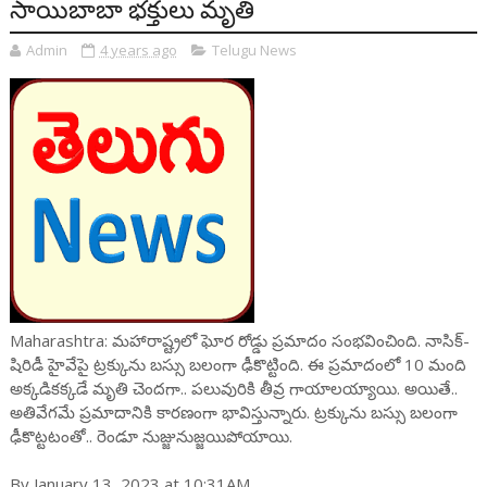
సాయిబాబా భక్తులు మృతి
Admin
4 years ago
Telugu News
Maharashtra: మహారాష్ట్రలో ఘోర రోడ్డు ప్రమాదం సంభవించింది. నాసిక్-
షిరిడీ హైవేపై ట్రక్కును బస్సు బలంగా ఢీకొట్టింది. ఈ ప్రమాదంలో 10 మంది
అక్కడికక్కడే మృతి చెందగా.. పలువురికి తీవ్ర గాయాలయ్యాయి. అయితే..
అతివేగమే ప్రమాదానికి కారణంగా భావిస్తున్నారు. ట్రక్కును బస్సు బలంగా
ఢీకొట్టటంతో.. రెండూ నుజ్జునుజ్జయిపోయాయి.
By January 13, 2023 at 10:31AM