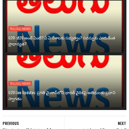
TELUGU NEWS
G20: జీ20 అంటే ఏంటి? ఏ ఏ దేశాలకు సభ్యత్వం? సదస్సుకు ఎందుకింత
ప్రాధాన్యత?
TELUGU NEWS
G20 Live Updates: ప్రగతి మైదాన్‌లోని భారత్ వైదికపై అతిథులకు ప్రధాని
స్వాగతం
PREVIOUS
NEXT