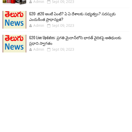
Admin
Sept 09, 2023
G20: జీ20 అంటే ఏంటి? ఏ ఏ దేశాలకు సభ్యత్వం? సదస్సుకు
ఎందుకింత ప్రాధాన్యత?
Admin
Sept 09, 2023
G20 Live Updates: ప్రగతి మైదాన్‌లోని భారత్ వైదికపై అతిథులకు
ప్రధాని స్వాగతం
Admin
Sept 09, 2023