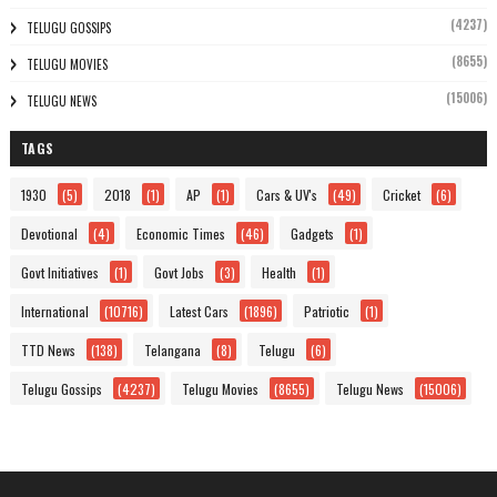
(4237)
TELUGU GOSSIPS
(8655)
TELUGU MOVIES
(15006)
TELUGU NEWS
TAGS
1930
(5)
2018
(1)
AP
(1)
Cars & UV's
(49)
Cricket
(6)
Devotional
(4)
Economic Times
(46)
Gadgets
(1)
Govt Initiatives
(1)
Govt Jobs
(3)
Health
(1)
International
(10716)
Latest Cars
(1896)
Patriotic
(1)
TTD News
(138)
Telangana
(8)
Telugu
(6)
Telugu Gossips
(4237)
Telugu Movies
(8655)
Telugu News
(15006)