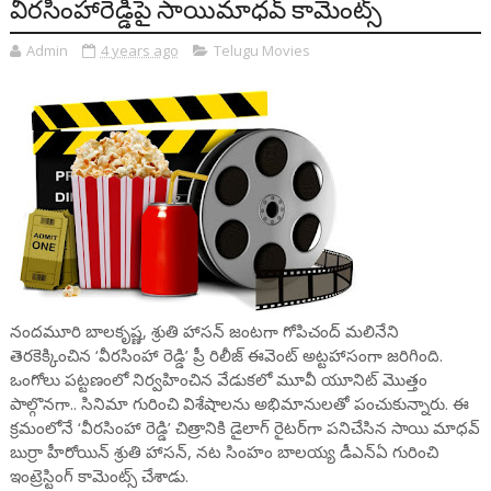
వీరసింహారెడ్డిపై సాయిమాధవ్ కామెంట్స్
Admin
4 years ago
Telugu Movies
నందమూరి బాలకృష్ణ, శ్రుతి హాసన్ జంటగా గోపిచంద్ మలినేని
తెరకెక్కించిన ‘వీరసింహా రెడ్డి’ ప్రీ రిలీజ్ ఈవెంట్ అట్టహాసంగా జరిగింది.
ఒంగోలు పట్టణంలో నిర్వహించిన వేడుకలో మూవీ యూనిట్ మొత్తం
పాల్గొనగా.. సినిమా గురించి విశేషాలను అభిమానులతో పంచుకున్నారు. ఈ
క్రమంలోనే ‘వీరసింహా రెడ్డి’ చిత్రానికి డైలాగ్ రైటర్‌గా పనిచేసిన సాయి మాధవ్
బుర్రా హీరోయిన్ శ్రుతి హాసన్, నట సింహం బాలయ్య డీఎన్‌ఏ గురించి
ఇంట్రెస్టింగ్ కామెంట్స్ చేశాడు.