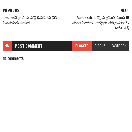
PREVIOUS
NEXT
పాలు అమ్మేందుకు హార్లే డేవిడ్‌సన్ బైక్..
Adivi Sesh: ఒక్కో ఫ్యామిలీ నుంచి 10
వీడెవడండీ బాబూ!
మంది హీరోలు.. చాన్స్‌లు దక్కేది ఎలా? :
అడివి శేష్
POST
COMMENT
BLOGGER
DISQUS
FACEBOOK
No comments