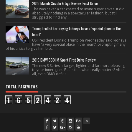
2018 Maruti Suzuki Ertiga Review First Drive
The was never a car created to invite superlatives. It did
absolutely nothing in a spectacular fashion, but still
struggled to find any...
Trump trolled for saying kidneys have a ‘special place in the
heart’
US President Donald Trump on Wednesday said kidneys
have “a very special place in the heart”, prompting many
of his critics to give him bio...
2019 BMW 330i M Sport First Drive Review
The new 3 Series is larger, lighter and far more pleasing
to your inner geek. But is that what really matters? After
all, even BMW define...
TOTAL PAGEVIEWS
1
6
5
2
4
2
4