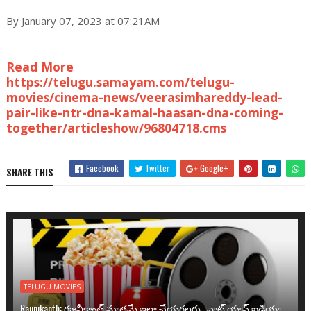
By January 07, 2023 at 07:21AM
Read More
https://telugu.samayam.com/telugu-
movies/cinema-news/veerasimhareddy-lead-
pair-like-ntr-dna-kamal-haasan-dna-coming-
together/articleshow/96804718.cms
Facebook
Twitter
Google+
SHARE THIS
TELUGU MOVIES
Rajinikanth: రజనీకాంత్ మాత్రమే ఇలా చేయగలరు.. వాట్ యాన్ ఐడియా