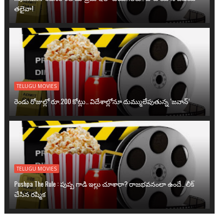
తలైవా!
TELUGU MOVIES
రెండు రోజుల్లో రూ.200 కోట్లు.. విదేశాల్లోనూ దుమ్ములేపుతున్న ‘జవాన్’
TELUGU MOVIES
Pushpa The Rule : పుష్ప గాడి ఇల్లు చూశారా? రాజభవనంలా ఉందే.. లీక్
చేసిన రష్మిక