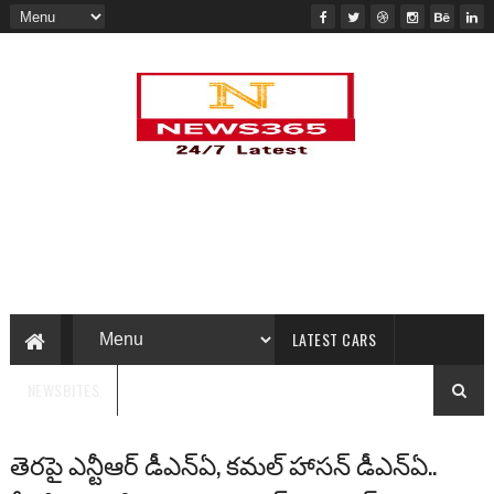
LATEST CARS
NEWSBITES
తెరపై ఎన్టీఆర్ డీఎన్‌ఏ, కమల్ హాసన్ డీఎన్‌ఏ..