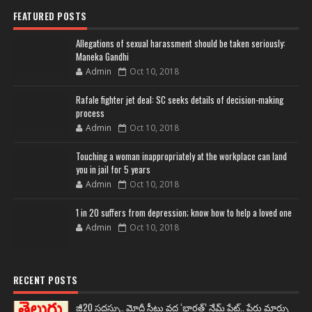
FEATURED POSTS
Allegations of sexual harassment should be taken seriously:
Maneka Gandhi
Admin
Oct 10, 2018
Rafale fighter jet deal: SC seeks details of decision-making
process
Admin
Oct 10, 2018
Touching a woman inappropriately at the workplace can land
you in jail for 5 years
Admin
Oct 10, 2018
1 in 20 suffers from depression; know how to help a loved one
Admin
Oct 10, 2018
RECENT POSTS
జీ20 సదస్సు.. మోదీ సీటు వద్ద ‘భారత్’ నేమ్ ప్లేట్‌.. పేరు మార్పు