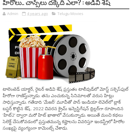
హీరోలు.. చాన్స్‌లు దక్కేది ఎలా? : అడివి శేష్
Admin
4 years ago
Telugu Movies
టాలెంటెడ్ యాక్టర్, రైటర్ అడివి శేష్ ప్రస్తుతం టాలీవుడ్‌లో మోస్ట్ సక్సెస్‌ఫుల్
హీరోగా రాణిస్తు్న్నాడు. తను ఎంచుకున్న సినిమాలతో వరుస హిట్లు
సాధిస్తున్నాడు. గతేడాది ‘మేజర్’ మూవీతో పాన్ ఇండియా లెవెల్‌లో బ్లాక్
బస్టర్ కొట్టిన శేష్.. 2022 చివరన క్రైమ్ ఇన్వెస్టిగేషన్ థ్రిల్లర్‌గా రూపొందిన
‘హిట్2’ ద్వారా మరో హిట్ ఖాతాలో వేసుకున్నాడు. అయితే మంచి కథలు
సెలెక్ట్ చేసుకోవడంలో ప్రస్తుతమున్న కష్టాలను వివరిస్తూ ఇండస్ట్రీలో హీరోల
సంఖ్యపై వ్యంగ్యంగా కామెంట్స్ చేశాడు.