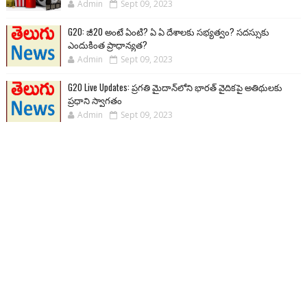
Admin
Sept 09, 2023
G20: జీ20 అంటే ఏంటి? ఏ ఏ దేశాలకు సభ్యత్వం? సదస్సుకు
ఎందుకింత ప్రాధాన్యత?
Admin
Sept 09, 2023
G20 Live Updates: ప్రగతి మైదాన్‌లోని భారత్ వైదికపై అతిథులకు
ప్రధాని స్వాగతం
Admin
Sept 09, 2023