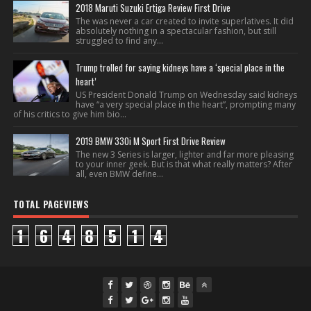
2018 Maruti Suzuki Ertiga Review First Drive
The was never a car created to invite superlatives. It did
absolutely nothing in a spectacular fashion, but still
struggled to find any...
Trump trolled for saying kidneys have a ‘special place in the
heart’
US President Donald Trump on Wednesday said kidneys
have “a very special place in the heart”, prompting many
of his critics to give him bio...
2019 BMW 330i M Sport First Drive Review
The new 3 Series is larger, lighter and far more pleasing
to your inner geek. But is that what really matters? After
all, even BMW define...
TOTAL PAGEVIEWS
1
6
4
8
5
1
4