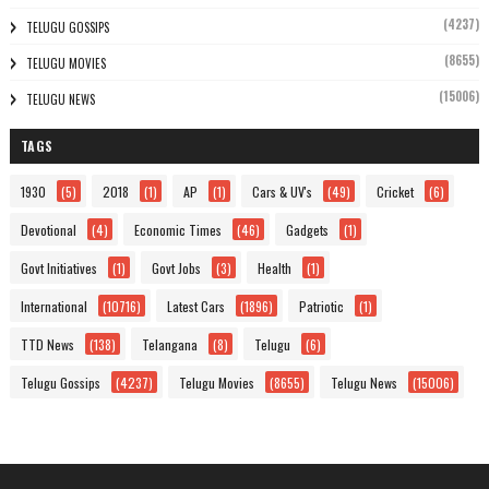
(4237)
TELUGU GOSSIPS
(8655)
TELUGU MOVIES
(15006)
TELUGU NEWS
TAGS
1930
(5)
2018
(1)
AP
(1)
Cars & UV's
(49)
Cricket
(6)
Devotional
(4)
Economic Times
(46)
Gadgets
(1)
Govt Initiatives
(1)
Govt Jobs
(3)
Health
(1)
International
(10716)
Latest Cars
(1896)
Patriotic
(1)
TTD News
(138)
Telangana
(8)
Telugu
(6)
Telugu Gossips
(4237)
Telugu Movies
(8655)
Telugu News
(15006)