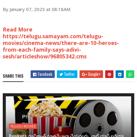
By January 07, 2023 at 08:18AM
Read More
https://telugu.samayam.com/telugu-
movies/cinema-news/there-are-10-heroes-
from-each-family-says-adivi-
sesh/articleshow/96805342.cms
Facebook
Twitter
Google+
SHARE THIS
TELUGU MOVIES
Rajinikanth: రజనీకాంత్ మాత్రమే ఇలా చేయగలరు.. వాట్ యాన్ ఐడియా