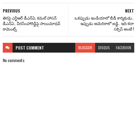
PREVIOUS
NEXT
తెరపై ఎన్టీఆర్ డీఎన్‌ఏ, కమల్ హాసన్
ఒకప్పుడు ఇండియాలో బీడీ కార్మికుడు..
డీఎన్‌ఏ.. వీరసింహారెడ్డిపై సాయిమాధవ్
ఇప్పుడు అమెరికాలో జడ్జి.. ఇది కదా
కామెంట్స్
సక్సెస్ అంటే !
POST
COMMENT
BLOGGER
DISQUS
FACEBOOK
No comments