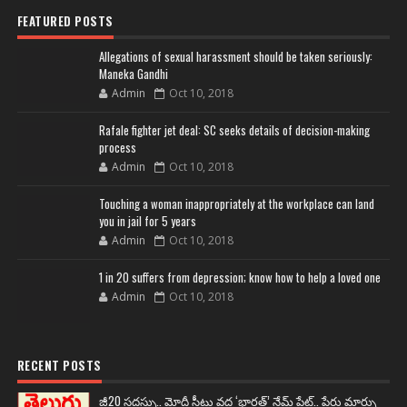
FEATURED POSTS
Allegations of sexual harassment should be taken seriously:
Maneka Gandhi
Admin
Oct 10, 2018
Rafale fighter jet deal: SC seeks details of decision-making
process
Admin
Oct 10, 2018
Touching a woman inappropriately at the workplace can land
you in jail for 5 years
Admin
Oct 10, 2018
1 in 20 suffers from depression; know how to help a loved one
Admin
Oct 10, 2018
RECENT POSTS
జీ20 సదస్సు.. మోదీ సీటు వద్ద ‘భారత్’ నేమ్ ప్లేట్‌.. పేరు మార్పు