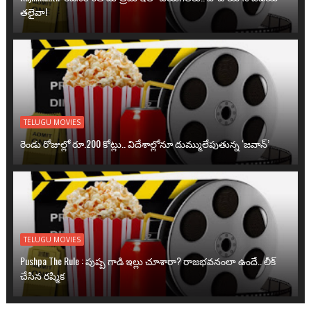
తలైవా!
TELUGU MOVIES
రెండు రోజుల్లో రూ.200 కోట్లు.. విదేశాల్లోనూ దుమ్ములేపుతున్న ‘జవాన్’
TELUGU MOVIES
Pushpa The Rule : పుష్ప గాడి ఇల్లు చూశారా? రాజభవనంలా ఉందే.. లీక్
చేసిన రష్మిక