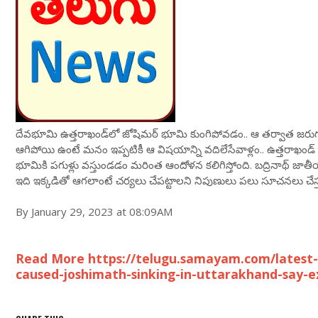
దేవభూమి ఉత్తరాఖండ్‌లో జోషిమఠ్‌ భూమి కుంగిపోవడం.. ఆ తర్వాత జరు
ఆగిపోయి ఉంటే మనం ఇప్పటికీ ఆ విషయాన్ని వదిలేసేవాళ్లం.. ఉత్తరాఖండ్‌ వ్యా
భూమికి పగుళ్లు వస్తుండడం మరింత ఆందోళన కలిగిస్తోంది. బద్రినాథ్‌ జా
ఇది ఇక్కడితో ఆగలాంటే చర్యలు చేపట్టాలని నిపుణులు పలు సూచనలు చేస్త
By January 29, 2023 at 08:09AM
Read More https://telugu.samayam.com/latest-
caused-joshimath-sinking-in-uttarakhand-say-e