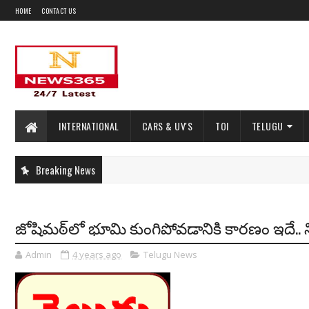
HOME
CONTACT US
INTERNATIONAL
CARS & UV'S
TOI
TELUGU
Breaking News
జోషిమఠ్‌లో భూమి కుంగిపోవడానికి కారణం ఇదే.. 
Admin
4 years ago
Telugu News