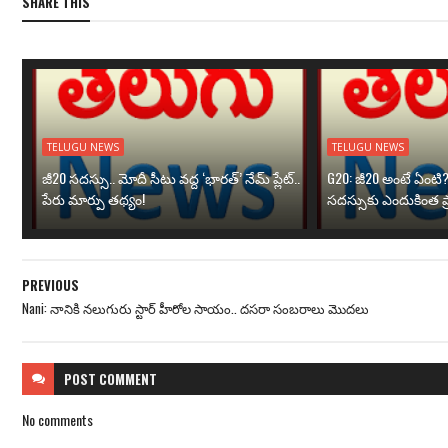
SHARE THIS
TELUGU NEWS
TELUGU NEWS
జీ20 సదస్సు.. మోదీ సీటు వద్ద ‘భారత్’ నేమ్ ప్లేట్‌..
G20: జీ20 అంటే ఏంటి
పేరు మార్పు తథ్యం!
సదస్సుకు ఎందుకింత ప
PREVIOUS
Nani: నానికి నలుగురు స్టార్ హీరోల సాయం.. దసరా సంబరాలు మొదలు
POST
COMMENT
No comments