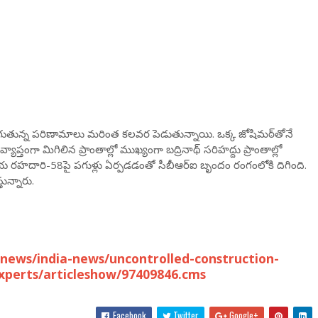
గుతున్న పరిణామాలు మరింత కలవర పెడుతున్నాయి. ఒక్క జోషిమఠ్‌తోనే
ప్తంగా మిగిలిన ప్రాంతాల్లో ముఖ్యంగా బద్రినాథ్ సరిహద్దు ప్రాంతాల్లో
తీయ రహదారి-58పై పగుళ్లు ఏర్పడడంతో సీబీఆర్‌ఐ బృందం రంగంలోకి దిగింది.
ున్నారు.
news/india-news/uncontrolled-construction-
xperts/articleshow/97409846.cms
Facebook
Twitter
Google+