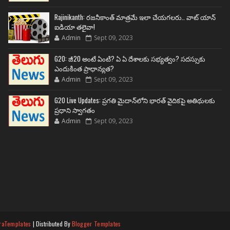
Rajinikanth: రజనీకాంత్ మాత్రమే ఇలా చేయగలరు.. వాట్ యాన్
ఐడియా తలైవా!
Admin
Sept 09, 2023
G20: జీ20 అంటే ఏంటి? ఏ ఏ దేశాలకు సభ్యత్వం? సదస్సుకు
ఎందుకింత ప్రాధాన్యత?
Admin
Sept 09, 2023
G20 Live Updates: ప్రగతి మైదాన్‌లోని భారత్ వైదికపై అతిథులకు
ప్రధాని స్వాగతం
Admin
Sept 09, 2023
raTemplates
| Distributed By
Blogger Templates