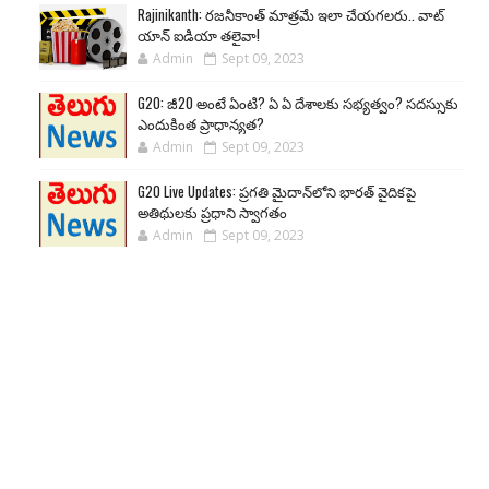
Rajinikanth: రజనీకాంత్ మాత్రమే ఇలా చేయగలరు.. వాట్
యాన్ ఐడియా తలైవా!
Admin
Sept 09, 2023
G20: జీ20 అంటే ఏంటి? ఏ ఏ దేశాలకు సభ్యత్వం? సదస్సుకు
ఎందుకింత ప్రాధాన్యత?
Admin
Sept 09, 2023
G20 Live Updates: ప్రగతి మైదాన్‌లోని భారత్ వైదికపై
అతిథులకు ప్రధాని స్వాగతం
Admin
Sept 09, 2023