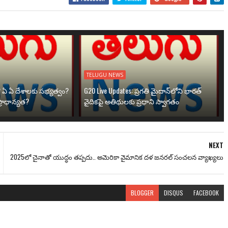
TELUGU NEWS
? ఏ ఏ దేశాలకు సభ్యత్వం?
G20 Live Updates: ప్రగతి మైదాన్‌లోని భారత్
్రాధాన్యత?
వైదికపై అతిథులకు ప్రధాని స్వాగతం
NEXT
2025లో చైనాతో యుద్ధం తప్పదు.. అమెరికా వైమానిక దళ జనరల్ సంచలన వ్యాఖ్యలు
BLOGGER
DISQUS
FACEBOOK