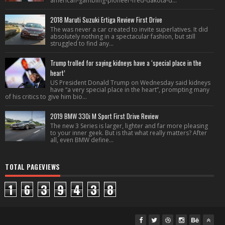
american-gambling-pioneer-fred-dakota-d...
2018 Maruti Suzuki Ertiga Review First Drive
The was never a car created to invite superlatives. It did
absolutely nothing in a spectacular fashion, but still
struggled to find any...
Trump trolled for saying kidneys have a ‘special place in the
heart’
US President Donald Trump on Wednesday said kidneys
have “a very special place in the heart”, prompting many
of his critics to give him bio...
2019 BMW 330i M Sport First Drive Review
The new 3 Series is larger, lighter and far more pleasing
to your inner geek. But is that what really matters? After
all, even BMW define...
TOTAL PAGEVIEWS
1
6
3
9
4
3
8