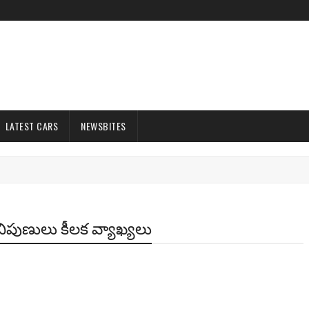
LATEST CARS
NEWSBITES
నిపుణులు కీలక వ్యాఖ్యలు