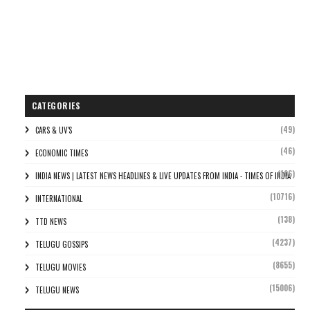
CATEGORIES
(49)
CARS & UV'S
(46)
ECONOMIC TIMES
(106)
INDIA NEWS | LATEST NEWS HEADLINES & LIVE UPDATES FROM INDIA - TIMES OF INDIA
(10716)
INTERNATIONAL
(138)
TTD NEWS
(4237)
TELUGU GOSSIPS
(8655)
TELUGU MOVIES
(15006)
TELUGU NEWS