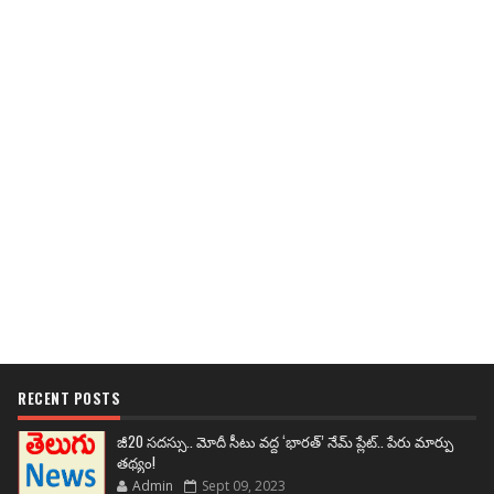
RECENT POSTS
జీ20 సదస్సు.. మోదీ సీటు వద్ద ‘భారత్’ నేమ్ ప్లేట్‌.. పేరు మార్పు
తథ్యం!
Admin
Sept 09, 2023