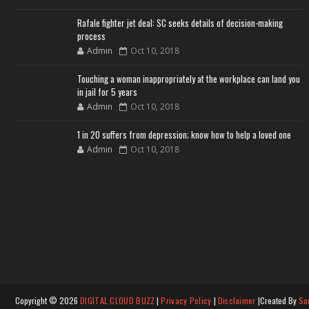
Rafale fighter jet deal: SC seeks details of decision-making
process
Admin
Oct 10, 2018
Touching a woman inappropriately at the workplace can land you
in jail for 5 years
Admin
Oct 10, 2018
1 in 20 suffers from depression; know how to help a loved one
Admin
Oct 10, 2018
Copyright ©
2026
DIGITAL CLOUD BUZZ
|
Privacy Policy
|
Disclaimer
|Created By
So