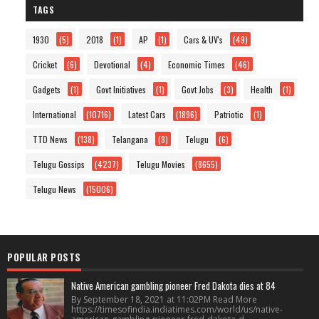
TAGS
1930
(5)
2018
(1)
AP
(1)
Cars & UV's
(49)
Cricket
(6)
Devotional
(4)
Economic Times
(46)
Gadgets
(1)
Govt Initiatives
(1)
Govt Jobs
(3)
Health
(1)
International
(10716)
Latest Cars
(1896)
Patriotic
(1)
TTD News
(138)
Telangana
(8)
Telugu
(6)
Telugu Gossips
(4237)
Telugu Movies
(8655)
Telugu News
(15006)
POPULAR POSTS
Native American gambling pioneer Fred Dakota dies at 84
By September 18, 2021 at 11:02PM Read More
https://timesofindia.indiatimes.com/world/us/native-