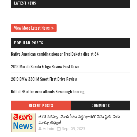
LATEST NEWS
View More Latest News
POPULAR POSTS
Native American gambling pioneer Fred Dakota dies at 84
2018 Maruti Suzuki Ertiga Review First Drive
2019 BMW 330i M Sport First Drive Review
Rift at FB after exec attends Kavanaugh hearing
RECENT POSTS
COMMENTS
జీ20 సదస్సు.. మోదీ సీటు వద్ద ‘భారత్’ నేమ్ ప్లేట్‌.. పేరు
మార్పు తథ్యం!
Admin
Sept 09, 2023