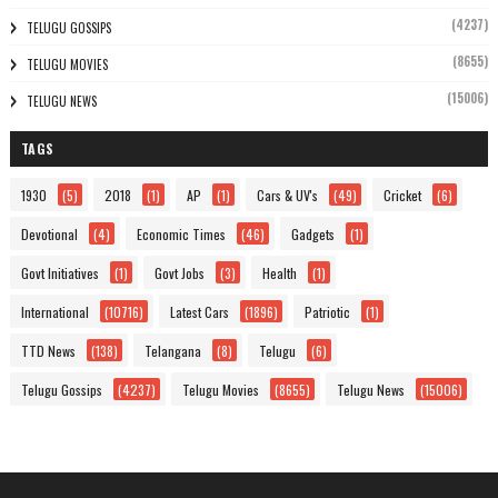
(4237)
TELUGU GOSSIPS
(8655)
TELUGU MOVIES
(15006)
TELUGU NEWS
TAGS
1930
(5)
2018
(1)
AP
(1)
Cars & UV's
(49)
Cricket
(6)
Devotional
(4)
Economic Times
(46)
Gadgets
(1)
Govt Initiatives
(1)
Govt Jobs
(3)
Health
(1)
International
(10716)
Latest Cars
(1896)
Patriotic
(1)
TTD News
(138)
Telangana
(8)
Telugu
(6)
Telugu Gossips
(4237)
Telugu Movies
(8655)
Telugu News
(15006)