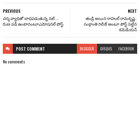
PREVIOUS
NEXT
చర్మ వ్యాధితో బాధపడుతున్న నటి ...
తండ్రి అయిన రాహుల్ రామ‌కృష్ణ‌..
రుణ పడి ఉంటానంటూఎమోషనల్ పోస్ట్
సంక్రాంతి రిలీజ్ అంటూ పోస్ట్ పెట్టిన
కమెడియన్
POST
COMMENT
BLOGGER
DISQUS
FACEBOOK
No comments