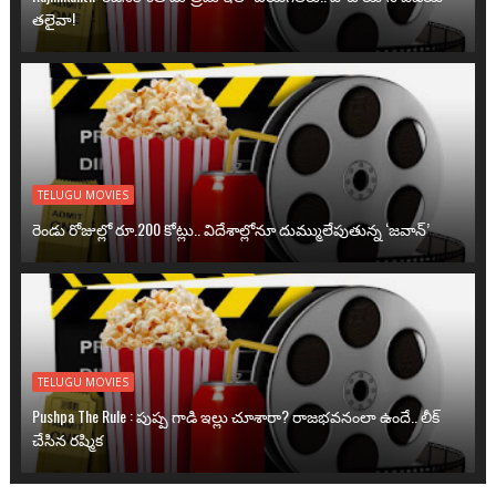
తలైవా!
TELUGU MOVIES
రెండు రోజుల్లో రూ.200 కోట్లు.. విదేశాల్లోనూ దుమ్ములేపుతున్న ‘జవాన్’
TELUGU MOVIES
Pushpa The Rule : పుష్ప గాడి ఇల్లు చూశారా? రాజభవనంలా ఉందే.. లీక్
చేసిన రష్మిక