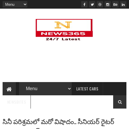
LATEST CARS
NEWSBITES
సినీ ప‌రిశ్ర‌మ‌లో మ‌రో విషాదం.. సీనియ‌ర్ రైట‌ర్