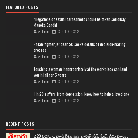
FEATURED POSTS
Allegations of sexual harassment should be taken seriously:
Maneka Gandhi
Admin
Oct 10, 2018
Rafale fighter jet deal: SC seeks details of decision-making
process
Admin
Oct 10, 2018
Touching a woman inappropriately at the workplace can land
you in jail for 5 years
Admin
Oct 10, 2018
1 in 20 suffers from depression; know how to help a loved one
Admin
Oct 10, 2018
RECENT POSTS
జీ20 సదస్సు.. మోదీ సీటు వద్ద ‘భారత్’ నేమ్ ప్లేట్‌.. పేరు మార్పు