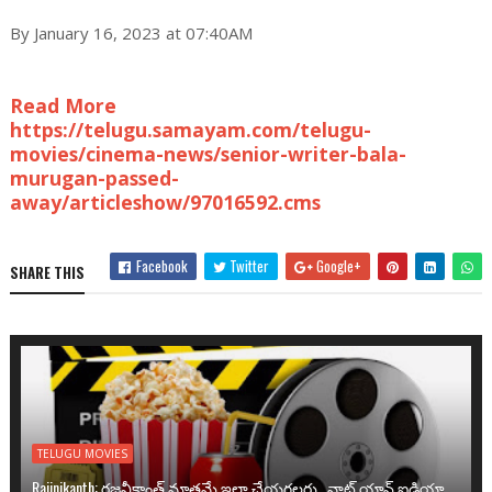
By January 16, 2023 at 07:40AM
Read More
https://telugu.samayam.com/telugu-
movies/cinema-news/senior-writer-bala-
murugan-passed-
away/articleshow/97016592.cms
Facebook
Twitter
Google+
SHARE THIS
TELUGU MOVIES
Rajinikanth: రజనీకాంత్ మాత్రమే ఇలా చేయగలరు.. వాట్ యాన్ ఐడియా