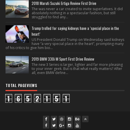
2018 Maruti Suzuki Ertiga Review First Drive
The was never a car created to invite superlatives. It did
absolutely nothing in a spectacular fashion, but still
struggled to find any...
Trump trolled for saying kidneys have a ‘special place in the
heart’
US President Donald Trump on Wednesday said kidneys
have “a very special place in the heart”, prompting many
of his critics to give him bio...
2019 BMW 330i M Sport First Drive Review
The new 3 Series is larger, lighter and far more pleasing
to your inner geek. But is that what really matters? After
all, even BMW define...
TOTAL PAGEVIEWS
1
6
5
2
1
5
1