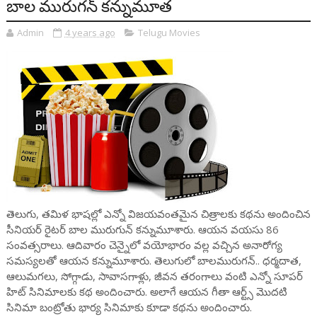
బాల మురుగ‌న్ క‌న్నుమూత‌
Admin
4 years ago
Telugu Movies
తెలుగు, త‌మిళ భాష‌ల్లో ఎన్నో విజ‌య‌వంత‌మైన చిత్రాల‌కు క‌థ‌ను అందించిన
సీనియ‌ర్ రైట‌ర్ బాల మురుగున్ క‌న్నుమూశారు. ఆయ‌న వ‌య‌సు 86
సంవ‌త్స‌రాలు. ఆదివారం చెన్నైలో వ‌యోభారం వ‌ల్ల వ‌చ్చిన అనారోగ్య
స‌మ‌స్య‌ల‌తో ఆయ‌న క‌న్నుమూశారు. తెలుగులో బాలమురుగన్.. ధర్మదాత,
ఆలుమగలు, సోగ్గాడు, సావాసగాళ్లు, జీవన తరంగాలు వంటి ఎన్నో సూపర్
హిట్ సినిమాలకు కథ అందించారు. అలాగే ఆయన గీతా ఆర్ట్స్ మొదటి
సినిమా బంట్రోతు భార్య సినిమాకు కూడా కథ‌ను అందించారు.