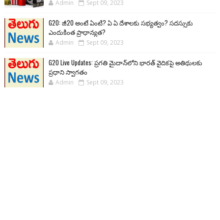
Admin
Sept 09, 2023
G20: జీ20 అంటే ఏంటి? ఏ ఏ దేశాలకు సభ్యత్వం? సదస్సుకు
ఎందుకింత ప్రాధాన్యత?
Admin
Sept 09, 2023
G20 Live Updates: ప్రగతి మైదాన్‌లోని భారత్ వైదికపై అతిథులకు
ప్రధాని స్వాగతం
Admin
Sept 09, 2023