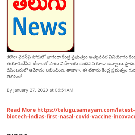
కరోనా వైరస్‌‌పై పోరులో భాగంగా కేంద్ర ప్రభుత్వం అత్యవసర వినియోగం
తయారుచేసిన టీకాలతో పాటు విదేశాలకు చెందినవి కూడా ఉన్నాయి. హైదరా
డిసెంబరులో ఆమోదం లభించింది. తాజాగా, ఈ టీకాను కేంద్ర ప్రభుత్వం గు
తెలిసిందే.
By January 27, 2023 at 06:51AM
Read More https://telugu.samayam.com/latest-
biotech-indias-first-nasal-covid-vaccine-incova