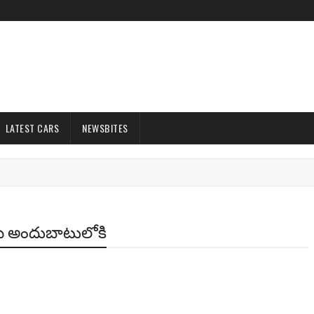
LATEST CARS
NEWSBITES
మే అందుబాటులోకి