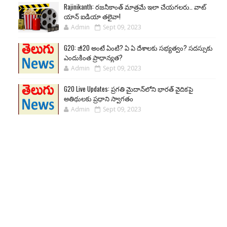
Rajinikanth: రజనీకాంత్ మాత్రమే ఇలా చేయగలరు.. వాట్
యాన్ ఐడియా తలైవా!
Admin
Sept 09, 2023
G20: జీ20 అంటే ఏంటి? ఏ ఏ దేశాలకు సభ్యత్వం? సదస్సుకు
ఎందుకింత ప్రాధాన్యత?
Admin
Sept 09, 2023
G20 Live Updates: ప్రగతి మైదాన్‌లోని భారత్ వైదికపై
అతిథులకు ప్రధాని స్వాగతం
Admin
Sept 09, 2023