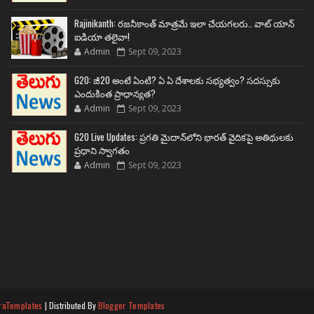
Rajinikanth: రజనీకాంత్ మాత్రమే ఇలా చేయగలరు.. వాట్ యాన్
ఐడియా తలైవా!
Admin
Sept 09, 2023
G20: జీ20 అంటే ఏంటి? ఏ ఏ దేశాలకు సభ్యత్వం? సదస్సుకు
ఎందుకింత ప్రాధాన్యత?
Admin
Sept 09, 2023
G20 Live Updates: ప్రగతి మైదాన్‌లోని భారత్ వైదికపై అతిథులకు
ప్రధాని స్వాగతం
Admin
Sept 09, 2023
raTemplates
| Distributed By
Blogger Templates