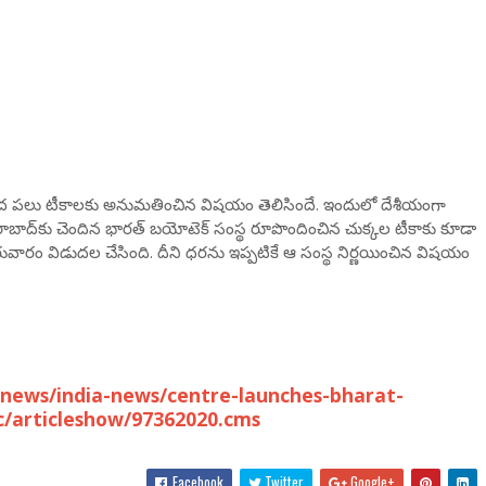
 కింద పలు టీకాలకు అనుమతించిన విషయం తెలిసిందే. ఇందులో దేశీయంగా
బాద్‌కు చెందిన భారత్ బయోటెక్ సంస్థ రూపొందించిన చుక్కల టీకాకు కూడా
రువారం విడుదల చేసింది. దీని ధరను ఇప్పటికే ఆ సంస్థ నిర్ణయించిన విషయం
news/india-news/centre-launches-bharat-
cc/articleshow/97362020.cms
Facebook
Twitter
Google+