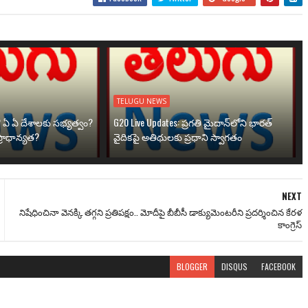
TELUGU NEWS
? ఏ ఏ దేశాలకు సభ్యత్వం?
G20 Live Updates: ప్రగతి మైదాన్‌లోని భారత్
్రాధాన్యత?
వైదికపై అతిథులకు ప్రధాని స్వాగతం
NEXT
నిషేధించినా వెనక్కి తగ్గని ప్రతిపక్షం.. మోదీపై బీబీసీ డాక్యుమెంటరీని ప్రదర్శించిన కేరళ
కాంగ్రెస్‌
BLOGGER
DISQUS
FACEBOOK