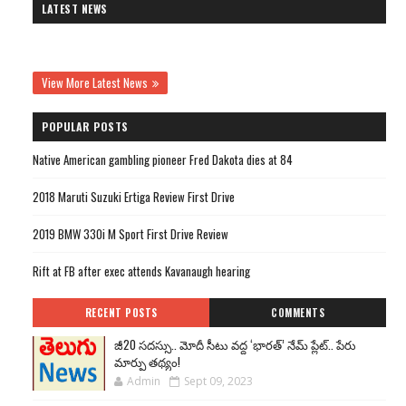
LATEST NEWS
View More Latest News
POPULAR POSTS
Native American gambling pioneer Fred Dakota dies at 84
2018 Maruti Suzuki Ertiga Review First Drive
2019 BMW 330i M Sport First Drive Review
Rift at FB after exec attends Kavanaugh hearing
RECENT POSTS
COMMENTS
జీ20 సదస్సు.. మోదీ సీటు వద్ద ‘భారత్’ నేమ్ ప్లేట్‌.. పేరు
మార్పు తథ్యం!
Admin
Sept 09, 2023