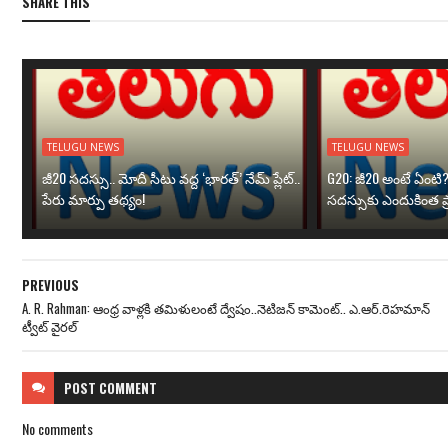
SHARE THIS
TELUGU NEWS
TELUGU NEWS
జీ20 సదస్సు.. మోదీ సీటు వద్ద ‘భారత్’ నేమ్ ప్లేట్‌..
G20: జీ20 అంటే ఏంటి
పేరు మార్పు తథ్యం!
సదస్సుకు ఎందుకింత ప
PREVIOUS
A. R. Rahman: ఆంధ్ర వాళ్ల‌కి త‌మిళులంటే ద్వేషం..నెటిజ‌న్ కామెంట్‌.. ఎ.ఆర్‌.రెహ‌మాన్
ట్వీట్ వైర‌ల్‌
POST
COMMENT
No comments