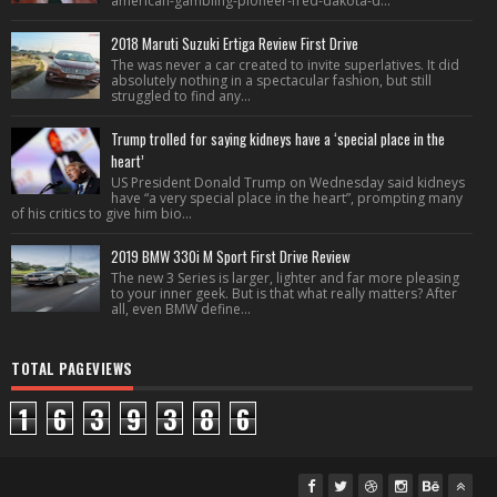
american-gambling-pioneer-fred-dakota-d...
2018 Maruti Suzuki Ertiga Review First Drive
The was never a car created to invite superlatives. It did
absolutely nothing in a spectacular fashion, but still
struggled to find any...
Trump trolled for saying kidneys have a ‘special place in the
heart’
US President Donald Trump on Wednesday said kidneys
have “a very special place in the heart”, prompting many
of his critics to give him bio...
2019 BMW 330i M Sport First Drive Review
The new 3 Series is larger, lighter and far more pleasing
to your inner geek. But is that what really matters? After
all, even BMW define...
TOTAL PAGEVIEWS
1
6
3
9
3
8
6