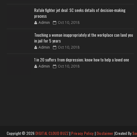
Rafale fighter jet deal: SC seeks details of decision-making
process
Admin
Oct 10, 2018
Touching a woman inappropriately at the workplace can land you
in jail for 5 years
Admin
Oct 10, 2018
1 in 20 suffers from depression; know how to help a loved one
Admin
Oct 10, 2018
Copyright ©
2026
DIGITAL CLOUD BUZZ
|
Privacy Policy
|
Disclaimer
|Created By
So