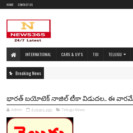
HOME
CONTACT US
INTERNATIONAL
CARS & UV'S
TOI
TELUGU
Breaking News
భారత్ బయోటెక్ నాజిల్ టీకా విడుదల.. ఈ వార
Admin
4 years ago
Telugu News