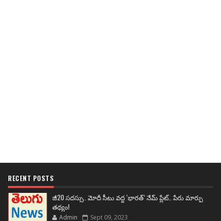
RECENT POSTS
జీ20 సదస్సు.. మోదీ సీటు వద్ద ‘భారత్’ నేమ్ ప్లేట్‌.. పేరు మార్పు
తథ్యం!
Admin
Sept 09, 2023