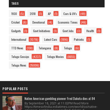
TAGS
1930
(5)
2018
(1)
AP
(1)
Cars & UV's
(49)
Cricket
(6)
Devotional
(4)
Economic Times
(46)
Gadgets
(1)
Govt Initiatives
(1)
Govt Jobs
(3)
Health
(1)
International
(10716)
Latest Cars
(1896)
Patriotic
(1)
TTD News
(138)
Telangana
(8)
Telugu
(6)
Telugu Gossips
(4237)
Telugu Movies
(8655)
Telugu News
(15006)
POPULAR POSTS
Native American gambling pioneer Fred Dakota dies at 84
By September 18, 2021 at 11:02PM Read More
https://timesofindia.indiatimes.com/world/us/native-