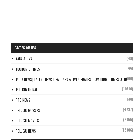
CATEGORIES
(49)
CARS & UV'S
(46)
ECONOMIC TIMES
(106)
INDIA NEWS | LATEST NEWS HEADLINES & LIVE UPDATES FROM INDIA - TIMES OF INDIA
(10716)
INTERNATIONAL
(138)
TTD NEWS
(4237)
TELUGU GOSSIPS
(8655)
TELUGU MOVIES
(15006)
TELUGU NEWS