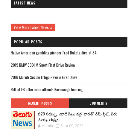
LATEST NEWS
View More Latest News
POPULAR POSTS
Native American gambling pioneer Fred Dakota dies at 84
2019 BMW 330i M Sport First Drive Review
2018 Maruti Suzuki Ertiga Review First Drive
Rift at FB after exec attends Kavanaugh hearing
RECENT POSTS
COMMENTS
జీ20 సదస్సు.. మోదీ సీటు వద్ద ‘భారత్’ నేమ్ ప్లేట్‌.. పేరు
మార్పు తథ్యం!
Admin
Sept 09, 2023