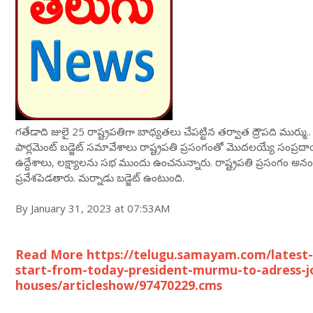
గతేడాది జులై 25 రాష్ట్రపతిగా బాధ్యతలు చేపట్టిన తర్వాత ద్రౌపది ముర్
పార్లమెంట్ బడ్జెట్ సమావేశాలు రాష్ట్రపతి ప్రసంగంతో మొదలయ్యే సంప్రదా
ఉద్దేశాలు, లక్ష్యాలను సభ ముందు ఉంచనున్నారు. రాష్ట్రపతి ప్రసంగం అనంతరం క
ప్రవేశపెడతారు. మర్నాడు బడ్జెట్ ఉంటుంది.
By January 31, 2023 at 07:53AM
Read More https://telugu.samayam.com/latest-
start-from-today-president-murmu-to-adress-jo
houses/articleshow/97470229.cms