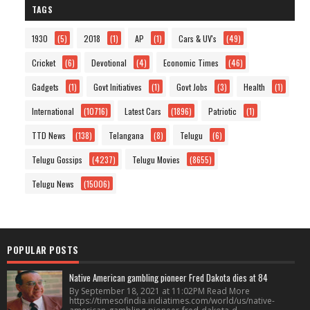
TAGS
1930
(5)
2018
(1)
AP
(1)
Cars & UV's
(49)
Cricket
(6)
Devotional
(4)
Economic Times
(46)
Gadgets
(1)
Govt Initiatives
(1)
Govt Jobs
(3)
Health
(1)
International
(10716)
Latest Cars
(1896)
Patriotic
(1)
TTD News
(138)
Telangana
(8)
Telugu
(6)
Telugu Gossips
(4237)
Telugu Movies
(8655)
Telugu News
(15006)
POPULAR POSTS
Native American gambling pioneer Fred Dakota dies at 84
By September 18, 2021 at 11:02PM Read More
https://timesofindia.indiatimes.com/world/us/native-