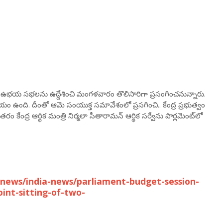
ము.. ఉభయ సభలను ఉద్దేశించి మంగళవారం తొలిసారిగా ప్రసంగించనున్నారు.
యం ఉంది. దీంతో ఆమె సంయుక్త సమావేశంలో ప్రసగించి.. కేంద్ర ప్రభుత్వం
ేంద్ర ఆర్థిక మంత్రి నిర్మలా సీతారామన్‌ ఆర్థిక సర్వేను పార్లమెంట్‌‌లో
news/india-news/parliament-budget-session-
int-sitting-of-two-