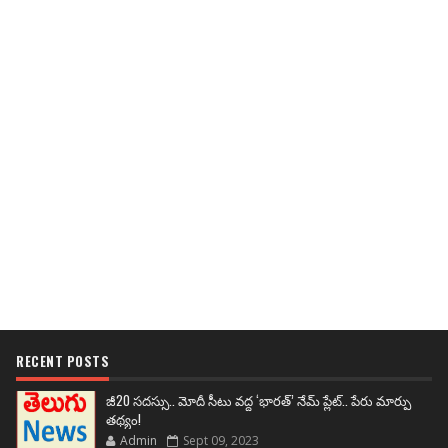
RECENT POSTS
జీ20 సదస్సు.. మోదీ సీటు వద్ద ‘భారత్’ నేమ్ ప్లేట్‌.. పేరు మార్పు
తథ్యం!
Admin
Sept 09, 2023