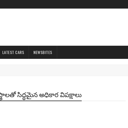
LATEST CARS
NEWSBITES
్త్రాలతో సిద్ధమైన అధికార విపక్షాలు