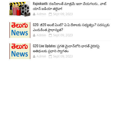
Rajinikanth: రజనీకాంత్ మాత్రమే ఇలా చేయగలరు.. వాట్
యాన్ ఐడియా తలైవా!
Admin
Sept 09, 2023
G20: జీ20 అంటే ఏంటి? ఏ ఏ దేశాలకు సభ్యత్వం? సదస్సుకు
ఎందుకింత ప్రాధాన్యత?
Admin
Sept 09, 2023
G20 Live Updates: ప్రగతి మైదాన్‌లోని భారత్ వైదికపై
అతిథులకు ప్రధాని స్వాగతం
Admin
Sept 09, 2023