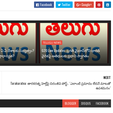
Facebook
Twitter
Google+
TELUGU NEWS
? ఏ ఏ దేశాలకు సభ్యత్వం?
G20 Live Updates: ప్రగతి మైదాన్‌లోని భారత్
్రాధాన్యత?
వైదికపై అతిథులకు ప్రధాని స్వాగతం
NEXT
Tarakaratna: తారకరత్న హెల్త్‌పై చిరంజీవి పోస్ట్.. ‘ఎలాంటి ప్రమాదం లేదనే మాటతో
ఉపశమనం’
BLOGGER
DISQUS
FACEBOOK