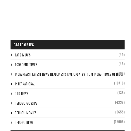
CATEGORIES
(49)
CARS & UV'S
(46)
ECONOMIC TIMES
(106)
INDIA NEWS | LATEST NEWS HEADLINES & LIVE UPDATES FROM INDIA - TIMES OF INDIA
(10716)
INTERNATIONAL
(138)
TTD NEWS
(4237)
TELUGU GOSSIPS
(8655)
TELUGU MOVIES
(15006)
TELUGU NEWS