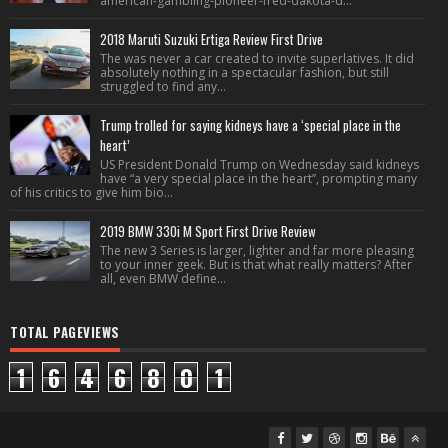
american-gambling-pioneer-fred-dakota-d...
2018 Maruti Suzuki Ertiga Review First Drive
The was never a car created to invite superlatives. It did
absolutely nothing in a spectacular fashion, but still
struggled to find any...
Trump trolled for saying kidneys have a ‘special place in the
heart’
US President Donald Trump on Wednesday said kidneys
have “a very special place in the heart”, prompting many
of his critics to give him bio...
2019 BMW 330i M Sport First Drive Review
The new 3 Series is larger, lighter and far more pleasing
to your inner geek. But is that what really matters? After
all, even BMW define...
TOTAL PAGEVIEWS
1
6
4
6
8
0
1