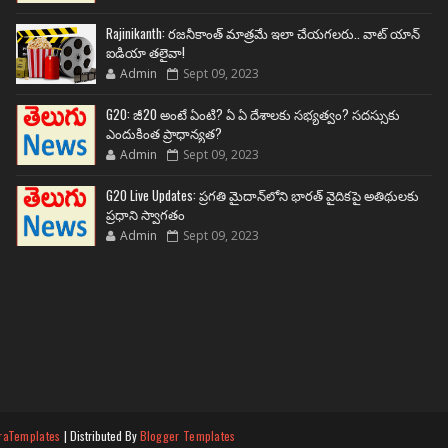
Rajinikanth: రజనీకాంత్ మాత్రమే ఇలా చేయగలరు.. వాట్ యాన్
ఐడియా తలైవా!
Admin
Sept 09, 2023
G20: జీ20 అంటే ఏంటి? ఏ ఏ దేశాలకు సభ్యత్వం? సదస్సుకు
ఎందుకింత ప్రాధాన్యత?
Admin
Sept 09, 2023
G20 Live Updates: ప్రగతి మైదాన్‌లోని భారత్ వైదికపై అతిథులకు
ప్రధాని స్వాగతం
Admin
Sept 09, 2023
raTemplates
| Distributed By
Blogger Templates