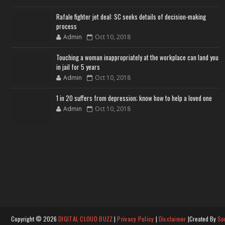
Rafale fighter jet deal: SC seeks details of decision-making
process
Admin
Oct 10, 2018
Touching a woman inappropriately at the workplace can land you
in jail for 5 years
Admin
Oct 10, 2018
1 in 20 suffers from depression; know how to help a loved one
Admin
Oct 10, 2018
Copyright ©
2026
DIGITAL CLOUD BUZZ
|
Privacy Policy
|
Disclaimer
|Created By
So