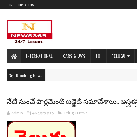
HOME
CONTACT US
INTERNATIONAL
CARS & UV'S
TOI
TELUGU
Breaking News
నేటి నుంచే పార్లమెంట్ బడ్జెట్ సమావేశాలు.. అస్త్రశస
Admin
4 years ago
Telugu News