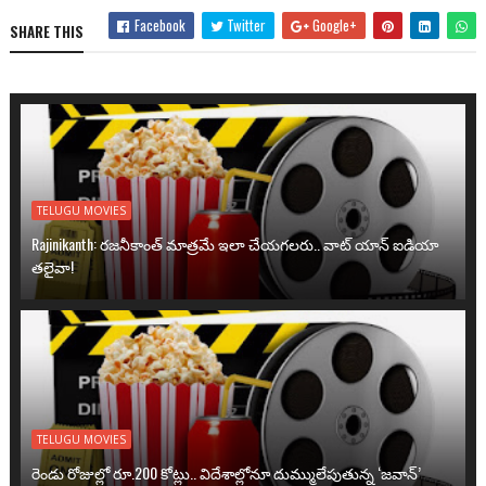
Facebook
Twitter
Google+
SHARE THIS
TELUGU MOVIES
Rajinikanth: రజనీకాంత్ మాత్రమే ఇలా చేయగలరు.. వాట్ యాన్ ఐడియా
తలైవా!
TELUGU MOVIES
రెండు రోజుల్లో రూ.200 కోట్లు.. విదేశాల్లోనూ దుమ్ములేపుతున్న ‘జవాన్’