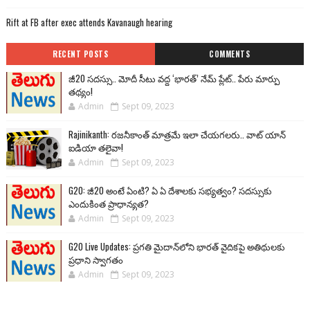
Rift at FB after exec attends Kavanaugh hearing
RECENT POSTS
COMMENTS
జీ20 సదస్సు.. మోదీ సీటు వద్ద ‘భారత్’ నేమ్ ప్లేట్‌.. పేరు మార్పు
తథ్యం!
Admin
Sept 09, 2023
Rajinikanth: రజనీకాంత్ మాత్రమే ఇలా చేయగలరు.. వాట్ యాన్
ఐడియా తలైవా!
Admin
Sept 09, 2023
G20: జీ20 అంటే ఏంటి? ఏ ఏ దేశాలకు సభ్యత్వం? సదస్సుకు
ఎందుకింత ప్రాధాన్యత?
Admin
Sept 09, 2023
G20 Live Updates: ప్రగతి మైదాన్‌లోని భారత్ వైదికపై అతిథులకు
ప్రధాని స్వాగతం
Admin
Sept 09, 2023