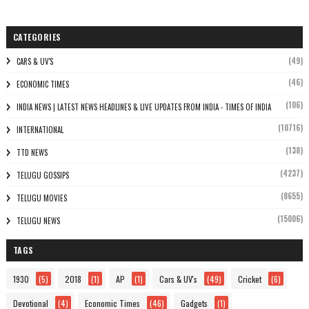
CATEGORIES
(49)
CARS & UV'S
(46)
ECONOMIC TIMES
(106)
INDIA NEWS | LATEST NEWS HEADLINES & LIVE UPDATES FROM INDIA - TIMES OF INDIA
(10716)
INTERNATIONAL
(138)
TTD NEWS
(4237)
TELUGU GOSSIPS
(8655)
TELUGU MOVIES
(15006)
TELUGU NEWS
TAGS
1930
(5)
2018
(1)
AP
(1)
Cars & UV's
(49)
Cricket
(6)
Devotional
(4)
Economic Times
(46)
Gadgets
(1)