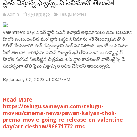
ప్లాన్ చేస్తున్న ఫ్యాన్స్.. ఏ సినిమానో తెలుసా!
Admin
4 years ago
Telugu Movies
Valentine's day: ప‌వ‌ర్ స్టార్ ప‌వ‌న్ క‌ళ్యాణ్ అభిమానులు త‌మ అభిమాన
హీరోకి సంబంధించిన మ‌రో బ్లాక్ బ‌స్ట‌ర్ సినిమాను 4కె రెజ‌ల్యూష‌న్‌తో రీ
రిలీజ్ చేయ‌టానికి ప్లాన్ చేస్తున్నార‌ని టాక్ వినిపిస్తోంది. ఇంతకీ ఆ సినిమా
ఏదో తెలుసా!.. తొలిప్రేమ‌. ప‌వ‌న్ క‌ళ్యాణ్ ఇమేజ్‌ను పెంచి ఆయ‌న్ని స్టార్
హీరోల స‌ర‌స‌న నిల‌బెట్టిన చిత్ర‌మ‌ది. ల‌వ్ స్టోరి కావ‌టంతో వాలెంటైన్స్ డే
సంద‌ర్భంగా తొలి ప్రేమ చిత్రాన్ని రీ రిలీజ్ చేస్తార‌ని అంటున్నారు.
By January 02, 2023 at 08:27AM
Read More
https://telugu.samayam.com/telugu-
movies/cinema-news/pawan-kalyan-tholi-
prema-movie-going-re-release-on-valentine-
day/articleshow/96671772.cms