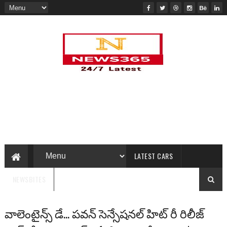
LATEST CARS
NEWSBITES
వాలెంటైన్స్ డే... పవన్ సెన్సేషనల్ హిట్ రీ రిలీజ్