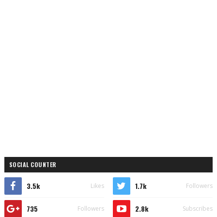
SOCIAL COUNTER
3.5k
1.7k
Likes
Followers
735
2.8k
Followers
Subscribes