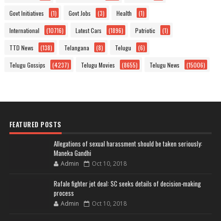
Govt Initiatives
(1)
Govt Jobs
(3)
Health
(1)
International
(10716)
Latest Cars
(1896)
Patriotic
(1)
TTD News
(138)
Telangana
(8)
Telugu
(6)
Telugu Gossips
(4237)
Telugu Movies
(8655)
Telugu News
(15006)
FEATURED POSTS
Allegations of sexual harassment should be taken seriously:
Maneka Gandhi
Admin
Oct 10, 2018
Rafale fighter jet deal: SC seeks details of decision-making
process
Admin
Oct 10, 2018