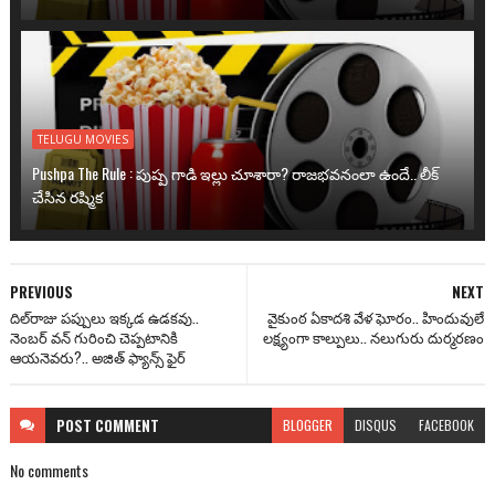
TELUGU MOVIES
Pushpa The Rule : పుష్ప గాడి ఇల్లు చూశారా? రాజభవనంలా ఉందే.. లీక్
చేసిన రష్మిక
PREVIOUS
NEXT
దిల్‌రాజు ప‌ప్పులు ఇక్క‌డ ఉడ‌క‌వు..
వైకుంఠ ఏకాదశి వేళ ఘోరం.. హిందువులే
నెంబ‌ర్ వ‌న్ గురించి చెప్ప‌టానికి
లక్ష్యంగా కాల్పులు.. నలుగురు దుర్మరణం
ఆయ‌నెవ‌రు?.. అజిత్ ఫ్యాన్స్ ఫైర్‌
POST
COMMENT
BLOGGER
DISQUS
FACEBOOK
No comments