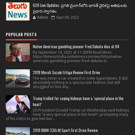
G20 Live Updates: ప్రగతి మైదాన్‌లోని భారత్ వైదికపై అతిథులకు
ప్రధాని స్వాగతం
Admin
Sept 09, 2023
POPULAR POSTS
Native American gambling pioneer Fred Dakota dies at 84
By September 18, 2021 at 11:02PM Read More
https://timesofindia.indiatimes.com/world/us/native-
american-gambling-pioneer-fred-dakota-d...
2018 Maruti Suzuki Ertiga Review First Drive
The was never a car created to invite superlatives. It did
absolutely nothing in a spectacular fashion, but still
struggled to find any...
Trump trolled for saying kidneys have a ‘special place in the
heart’
US President Donald Trump on Wednesday said kidneys
have “a very special place in the heart”, prompting many
of his critics to give him bio...
2019 BMW 330i M Sport First Drive Review