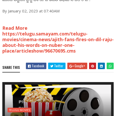
By January 02, 2023 at 07:40AM
Read More
https://telugu.samayam.com/telugu-
movies/cinema-news/ajith-fans-fires-on-dil-raju-
about-his-words-on-nuber-one-
place/articleshow/96670695.cms
Facebook
Twitter
Google+
SHARE THIS
TELUGU MOVIES