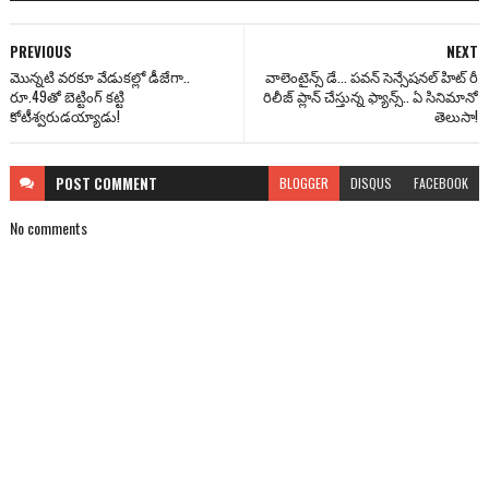
PREVIOUS
NEXT
మొన్నటి వరకూ వేడుకల్లో డీజేగా..
వాలెంటైన్స్ డే... పవన్ సెన్సేషనల్ హిట్ రీ
రూ.49తో బెట్టింగ్ కట్టి
రిలీజ్ ప్లాన్ చేస్తున్న ఫ్యాన్స్.. ఏ సినిమానో
కోటీశ్వరుడయ్యాడు!
తెలుసా!
POST
COMMENT
BLOGGER
DISQUS
FACEBOOK
No comments