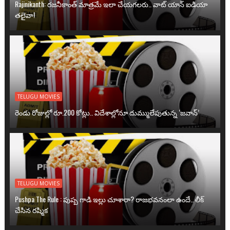
Rajinikanth: రజనీకాంత్ మాత్రమే ఇలా చేయగలరు.. వాట్ యాన్ ఐడియా
తలైవా!
TELUGU MOVIES
రెండు రోజుల్లో రూ.200 కోట్లు.. విదేశాల్లోనూ దుమ్ములేపుతున్న ‘జవాన్’
TELUGU MOVIES
Pushpa The Rule : పుష్ప గాడి ఇల్లు చూశారా? రాజభవనంలా ఉందే.. లీక్
చేసిన రష్మిక