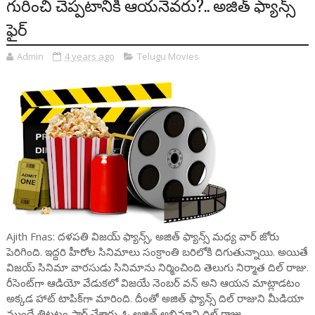
గురించి చెప్ప‌టానికి ఆయ‌నెవ‌రు?.. అజిత్ ఫ్యాన్స్
ఫైర్‌
Admin
4 years ago
Telugu Movies
Ajith Fnas: ద‌ళ‌ప‌తి విజ‌య్ ఫ్యాన్స్‌, అజిత్ ఫ్యాన్స్ మ‌ధ్య వార్ జోరు
పెరిగింది. ఇద్ద‌రి హీరోల సినిమాలు సంక్రాంతి బ‌రిలోకి దిగుతున్నాయి. అయితే
విజ‌య్ సినిమా వార‌సుడు సినిమాను నిర్మించింది తెలుగు నిర్మాత దిల్ రాజు.
రీసెంట్‌గా ఆడియో వేడుక‌లో విజ‌యే నెంబ‌ర్ వ‌న్ అని ఆయ‌న మాట్లాడ‌టం
అక్క‌డ హాట్ టాపిక్‌గా మారింది. దీంతో అజిత్ ఫ్యాన్స్ దిల్ రాజుని మీడియా
ముందే తిట్ట‌టం స్టార్ట్ చేశారు. ఓ అజిత్ అభిమాని దిల్ రాజు..