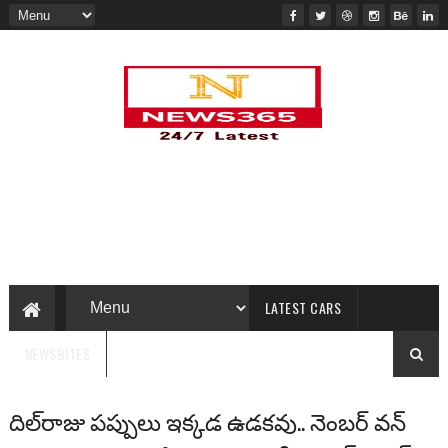
LATEST CARS
NEWSBITES
దిల్‌రాజు ప‌ప్పులు ఇక్క‌డ ఉడ‌క‌వు.. నెంబ‌ర్ వ‌న్