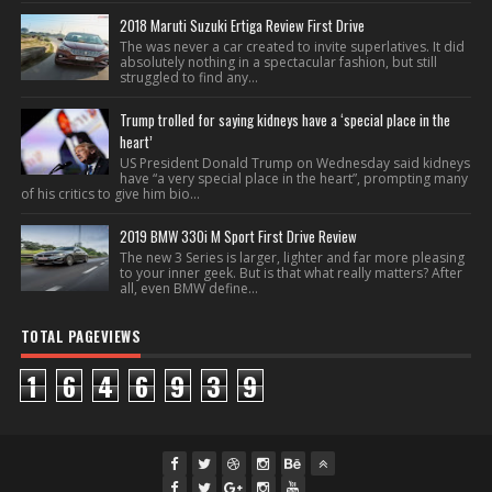
2018 Maruti Suzuki Ertiga Review First Drive
The was never a car created to invite superlatives. It did
absolutely nothing in a spectacular fashion, but still
struggled to find any...
Trump trolled for saying kidneys have a ‘special place in the
heart’
US President Donald Trump on Wednesday said kidneys
have “a very special place in the heart”, prompting many
of his critics to give him bio...
2019 BMW 330i M Sport First Drive Review
The new 3 Series is larger, lighter and far more pleasing
to your inner geek. But is that what really matters? After
all, even BMW define...
TOTAL PAGEVIEWS
1
6
4
6
9
3
9