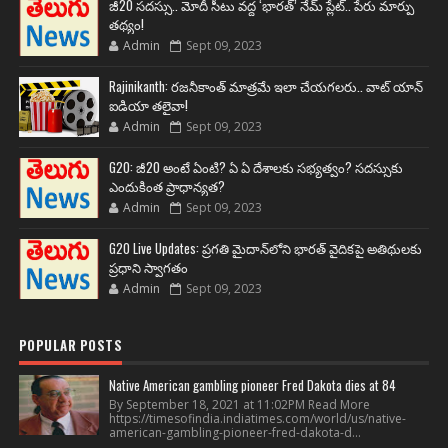
జీ20 సదస్సు.. మోదీ సీటు వద్ద ‘భారత్’ నేమ్ ప్లేట్‌.. పేరు మార్పు
తథ్యం!
Admin
Sept 09, 2023
Rajinikanth: రజనీకాంత్ మాత్రమే ఇలా చేయగలరు.. వాట్ యాన్
ఐడియా తలైవా!
Admin
Sept 09, 2023
G20: జీ20 అంటే ఏంటి? ఏ ఏ దేశాలకు సభ్యత్వం? సదస్సుకు
ఎందుకింత ప్రాధాన్యత?
Admin
Sept 09, 2023
G20 Live Updates: ప్రగతి మైదాన్‌లోని భారత్ వైదికపై అతిథులకు
ప్రధాని స్వాగతం
Admin
Sept 09, 2023
POPULAR POSTS
Native American gambling pioneer Fred Dakota dies at 84
By September 18, 2021 at 11:02PM Read More
https://timesofindia.indiatimes.com/world/us/native-
american-gambling-pioneer-fred-dakota-d...