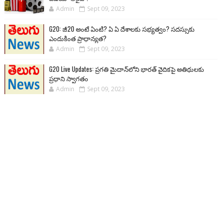
Admin
Sept 09, 2023
G20: జీ20 అంటే ఏంటి? ఏ ఏ దేశాలకు సభ్యత్వం? సదస్సుకు
ఎందుకింత ప్రాధాన్యత?
Admin
Sept 09, 2023
G20 Live Updates: ప్రగతి మైదాన్‌లోని భారత్ వైదికపై అతిథులకు
ప్రధాని స్వాగతం
Admin
Sept 09, 2023