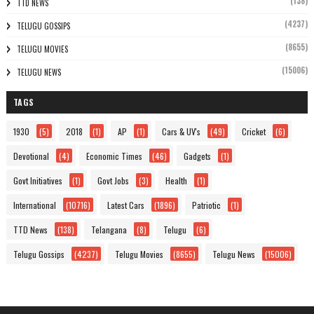
(138)
TTD NEWS
(4237)
TELUGU GOSSIPS
(8655)
TELUGU MOVIES
(15006)
TELUGU NEWS
TAGS
1930
(5)
2018
(1)
AP
(1)
Cars & UV's
(49)
Cricket
(6)
Devotional
(4)
Economic Times
(46)
Gadgets
(1)
Govt Initiatives
(1)
Govt Jobs
(3)
Health
(1)
International
(10716)
Latest Cars
(1896)
Patriotic
(1)
TTD News
(138)
Telangana
(8)
Telugu
(6)
Telugu Gossips
(4237)
Telugu Movies
(8655)
Telugu News
(15006)