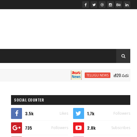
జీ20 సదస్సు.. మోదీ సీట
TELUGU NEWS
SOCIAL COUNTER
3.5k
1.7k
Likes
Followers
735
2.8k
Followers
Subscribes