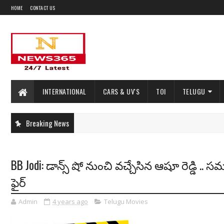
HOME
CONTACT US
INTERNATIONAL
CARS & UV'S
TOI
TELUGU
Breaking News
BB Jodi: డాన్స్ షో నుంచి వచ్చేసిన ఆషూ రెడ్డి .. స
ఫైర్
Admin
4 years ago
Telugu Movies