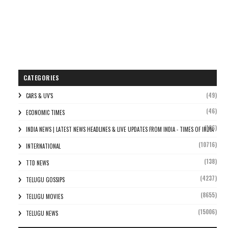
CATEGORIES
(49)
CARS & UV'S
(46)
ECONOMIC TIMES
(106)
INDIA NEWS | LATEST NEWS HEADLINES & LIVE UPDATES FROM INDIA - TIMES OF INDIA
(10716)
INTERNATIONAL
(138)
TTD NEWS
(4237)
TELUGU GOSSIPS
(8655)
TELUGU MOVIES
(15006)
TELUGU NEWS