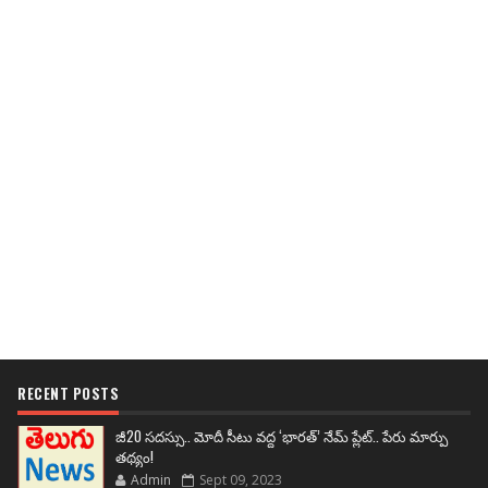
RECENT POSTS
జీ20 సదస్సు.. మోదీ సీటు వద్ద ‘భారత్’ నేమ్ ప్లేట్‌.. పేరు మార్పు
తథ్యం!
Admin
Sept 09, 2023