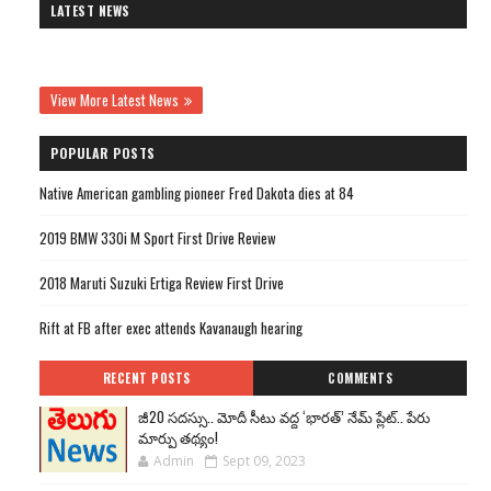
LATEST NEWS
View More Latest News
POPULAR POSTS
Native American gambling pioneer Fred Dakota dies at 84
2019 BMW 330i M Sport First Drive Review
2018 Maruti Suzuki Ertiga Review First Drive
Rift at FB after exec attends Kavanaugh hearing
RECENT POSTS
COMMENTS
జీ20 సదస్సు.. మోదీ సీటు వద్ద ‘భారత్’ నేమ్ ప్లేట్‌.. పేరు
మార్పు తథ్యం!
Admin
Sept 09, 2023