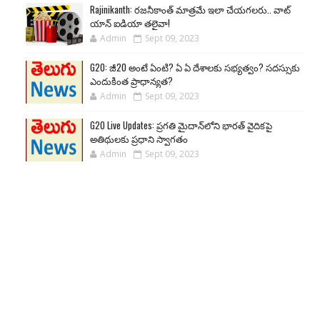
Rajinikanth: రజనీకాంత్ మాత్రమే ఇలా చేయగలరు.. వాట్
యాన్ ఐడియా తలైవా!
Admin
Sept 09, 2023
G20: జీ20 అంటే ఏంటి? ఏ ఏ దేశాలకు సభ్యత్వం? సదస్సుకు
ఎందుకింత ప్రాధాన్యత?
Admin
Sept 09, 2023
G20 Live Updates: ప్రగతి మైదాన్‌లోని భారత్ వైదికపై
అతిథులకు ప్రధాని స్వాగతం
Admin
Sept 09, 2023