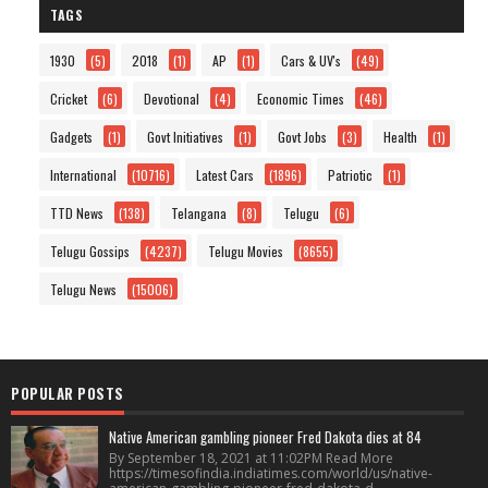
TAGS
1930
(5)
2018
(1)
AP
(1)
Cars & UV's
(49)
Cricket
(6)
Devotional
(4)
Economic Times
(46)
Gadgets
(1)
Govt Initiatives
(1)
Govt Jobs
(3)
Health
(1)
International
(10716)
Latest Cars
(1896)
Patriotic
(1)
TTD News
(138)
Telangana
(8)
Telugu
(6)
Telugu Gossips
(4237)
Telugu Movies
(8655)
Telugu News
(15006)
POPULAR POSTS
Native American gambling pioneer Fred Dakota dies at 84
By September 18, 2021 at 11:02PM Read More
https://timesofindia.indiatimes.com/world/us/native-