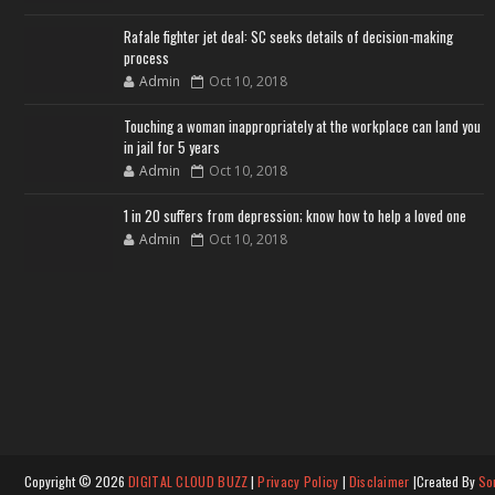
Rafale fighter jet deal: SC seeks details of decision-making
process
Admin
Oct 10, 2018
Touching a woman inappropriately at the workplace can land you
in jail for 5 years
Admin
Oct 10, 2018
1 in 20 suffers from depression; know how to help a loved one
Admin
Oct 10, 2018
Copyright ©
2026
DIGITAL CLOUD BUZZ
|
Privacy Policy
|
Disclaimer
|Created By
So