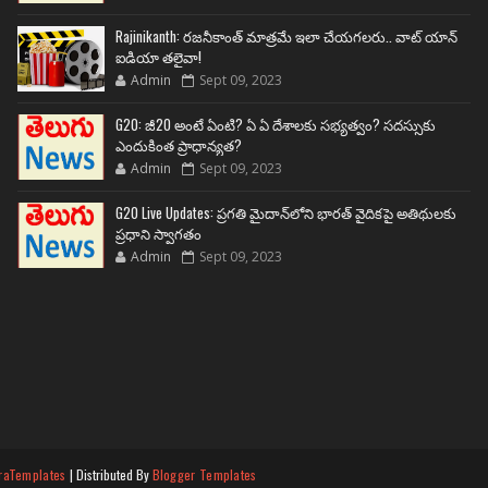
Rajinikanth: రజనీకాంత్ మాత్రమే ఇలా చేయగలరు.. వాట్ యాన్
ఐడియా తలైవా!
Admin
Sept 09, 2023
G20: జీ20 అంటే ఏంటి? ఏ ఏ దేశాలకు సభ్యత్వం? సదస్సుకు
ఎందుకింత ప్రాధాన్యత?
Admin
Sept 09, 2023
G20 Live Updates: ప్రగతి మైదాన్‌లోని భారత్ వైదికపై అతిథులకు
ప్రధాని స్వాగతం
Admin
Sept 09, 2023
raTemplates
| Distributed By
Blogger Templates