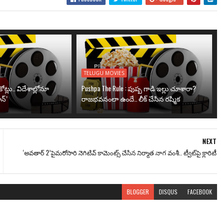
TELUGU MOVIES
ోట్లు.. విదేశాల్లోనూ
Pushpa The Rule : పుష్ప గాడి ఇల్లు చూశారా?
న్’
రాజభవనంలా ఉందే.. లీక్ చేసిన రష్మిక
NEXT
‘అవ‌తార్ 2’పైమ‌రోసారి నెగిటివ్ కామెంట్స్ చేసిన నిర్మాత నాగ వంశీ.. ట్వీట్‌పై క్లారిటీ
BLOGGER
DISQUS
FACEBOOK