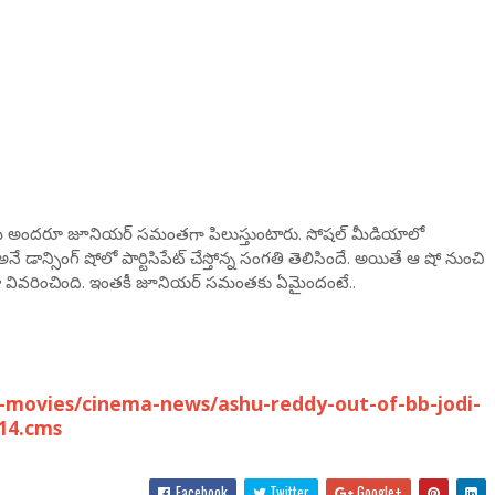
ఆమె అంద‌రూ జూనియ‌ర్ స‌మంత‌గా పిలుస్తుంటారు. సోష‌ల్ మీడియాలో
ే డాన్సింగ్ షోలో పార్టిసిపేట్ చేస్తోన్న సంగ‌తి తెలిసిందే. అయితే ఆ షో నుంచి
 వివ‌రించింది. ఇంత‌కీ జూనియ‌ర్ స‌మంత‌కు ఏమైందంటే..
movies/cinema-news/ashu-reddy-out-of-bb-jodi-
14.cms
Facebook
Twitter
Google+