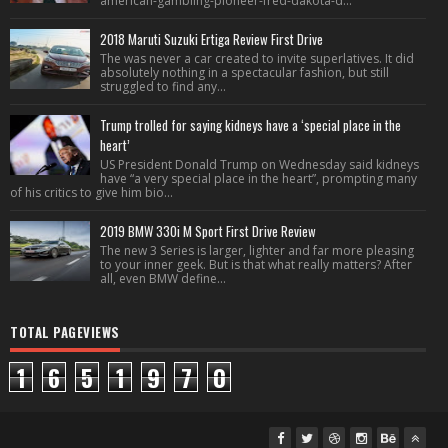
american-gambling-pioneer-fred-dakota-d...
2018 Maruti Suzuki Ertiga Review First Drive
The was never a car created to invite superlatives. It did
absolutely nothing in a spectacular fashion, but still
struggled to find any...
Trump trolled for saying kidneys have a ‘special place in the
heart’
US President Donald Trump on Wednesday said kidneys
have “a very special place in the heart”, prompting many
of his critics to give him bio...
2019 BMW 330i M Sport First Drive Review
The new 3 Series is larger, lighter and far more pleasing
to your inner geek. But is that what really matters? After
all, even BMW define...
TOTAL PAGEVIEWS
1
6
5
1
9
7
0