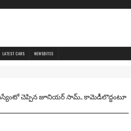
LATEST CARS
NEWSBITES
‌మ‌స్యేంటో చెప్పిన జూనియ‌ర్ సామ్‌.. కామెడీలొద్దంటూ