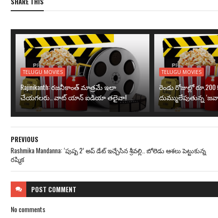
SHARE THIS
TELUGU MOVIES
TELUGU MOVIES
Rajinikanth: రజనీకాంత్ మాత్రమే ఇలా
రెండు రోజుల్లో రూ.200 క
చేయగలరు.. వాట్ యాన్ ఐడియా తలైవా!
దుమ్ములేపుతున్న ‘జవా
PREVIOUS
Rashmika Mandanna: ‘పుష్ప 2’ అప్ డేట్ ఇచ్చేసిన శ్రీవల్లి.. బోలెడు ఆశలు పెట్టుకున్న
రష్మిక
POST
COMMENT
No comments