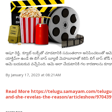
ఆషూ రెడ్డి.. క్యూట్ లుక్స్‌తో చూడ‌టానికి స‌మంత‌లాగా అనిపించ‌టంతో 
యాక్టివ్‌గా ఉండే ఈ బిగ్ బాస్ బ్యూటీ మెహ‌బూబాతో క‌లిసి బిగ్ బాస్ జోడీ అన
ఆమె బ‌య‌ట‌కువ వ‌చ్చేసింది. ఆమె అలా చేయ‌టానికి గ‌ల కార‌ణాల‌ను కూడా
By January 17, 2023 at 08:21AM
Read More https://telugu.samayam.com/telugu-
and-she-revelas-the-reason/articleshow/970439