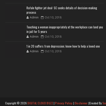
Rafale fighter jet deal: SC seeks details of decision-making
process
Admin
Oct 10, 2018
Touching a woman inappropriately at the workplace can land you
in jail for 5 years
Admin
Oct 10, 2018
1 in 20 suffers from depression; know how to help a loved one
Admin
Oct 10, 2018
Copyright ©
2026
DIGITAL CLOUD BUZZ
|
Privacy Policy
|
Disclaimer
|Created By
So