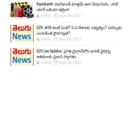
Rajinikanth: రజనీకాంత్ మాత్రమే ఇలా చేయగలరు.. వాట్
యాన్ ఐడియా తలైవా!
Admin
Sept 09, 2023
G20: జీ20 అంటే ఏంటి? ఏ ఏ దేశాలకు సభ్యత్వం? సదస్సుకు
ఎందుకింత ప్రాధాన్యత?
Admin
Sept 09, 2023
G20 Live Updates: ప్రగతి మైదాన్‌లోని భారత్ వైదికపై
అతిథులకు ప్రధాని స్వాగతం
Admin
Sept 09, 2023