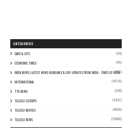
CATEGORIES
(49)
CARS & UV'S
(46)
ECONOMIC TIMES
(106)
INDIA NEWS | LATEST NEWS HEADLINES & LIVE UPDATES FROM INDIA - TIMES OF INDIA
(10716)
INTERNATIONAL
(138)
TTD NEWS
(4237)
TELUGU GOSSIPS
(8655)
TELUGU MOVIES
(15006)
TELUGU NEWS