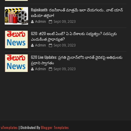
Rajinikanth: రజనీకాంత్ మాత్రమే ఇలా చేయగలరు.. వాట్ యాన్
ఐడియా తలైవా!
Admin
Sept 09, 2023
G20: జీ20 అంటే ఏంటి? ఏ ఏ దేశాలకు సభ్యత్వం? సదస్సుకు
ఎందుకింత ప్రాధాన్యత?
Admin
Sept 09, 2023
G20 Live Updates: ప్రగతి మైదాన్‌లోని భారత్ వైదికపై అతిథులకు
ప్రధాని స్వాగతం
Admin
Sept 09, 2023
raTemplates
| Distributed By
Blogger Templates