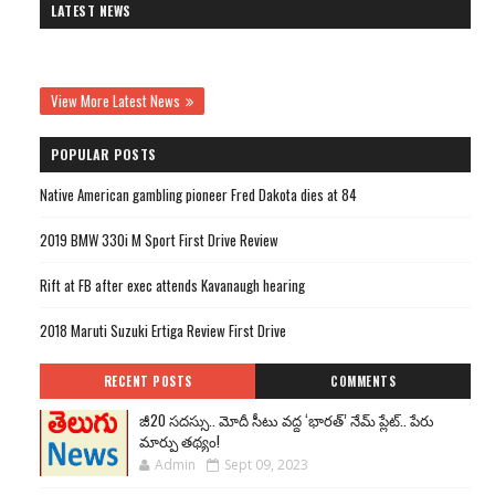
LATEST NEWS
View More Latest News
POPULAR POSTS
Native American gambling pioneer Fred Dakota dies at 84
2019 BMW 330i M Sport First Drive Review
Rift at FB after exec attends Kavanaugh hearing
2018 Maruti Suzuki Ertiga Review First Drive
RECENT POSTS
COMMENTS
జీ20 సదస్సు.. మోదీ సీటు వద్ద ‘భారత్’ నేమ్ ప్లేట్‌.. పేరు
మార్పు తథ్యం!
Admin
Sept 09, 2023