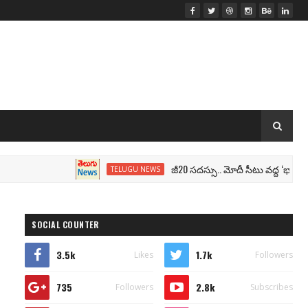
జీ20 సదస్సు.. మోదీ సీటు వద్ద ‘భారత్’ నేమ్ ప్ల
TELUGU NEWS
SOCIAL COUNTER
3.5k
1.7k
Likes
Followers
735
2.8k
Followers
Subscribes