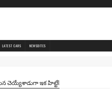
LATEST CARS
NEWSBITES
్జున చెయ్యేశాడుగా ఇక హిట్టే!