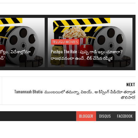
TELUGU MOVIES
ోట్లు.. విదేశాల్లోనూ
Pushpa The Rule : పుష్ప గాడి ఇల్లు చూశారా?
న్’
రాజభవనంలా ఉందే.. లీక్ చేసిన రష్మిక
NEXT
Tamannaah Bhatia: ముంబయిలో తమన్నా, విజయ్.. ఆ కిస్సింగ్ వీడియో తర్వాత
తొలిసారి!
BLOGGER
DISQUS
FACEBOOK