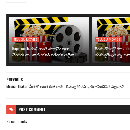
TELUGU MOVIES
TELUGU MOVIES
Rajinikanth: రజనీకాంత్ మాత్రమే ఇలా
రెండు రోజుల్లో రూ.200 క
చేయగలరు.. వాట్ యాన్ ఐడియా తలైవా!
దుమ్ములేపుతున్న ‘జవా
PREVIOUS
Mrunal Thakur:'సీత'తో అంత ఈజీ కాదు.. రెమ్యునరేషన్ భారీగా పెంచేసిన మృణాల్!
POST
COMMENT
No comments