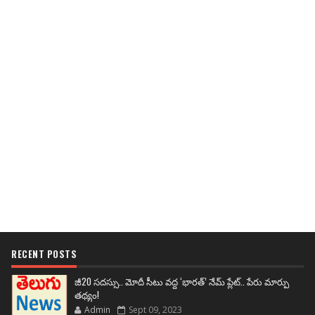
RECENT POSTS
జీ20 సదస్సు.. మోదీ సీటు వద్ద ‘భారత్’ నేమ్ ప్లేట్‌.. పేరు మార్పు
తథ్యం!
Admin
Sept 09, 2023