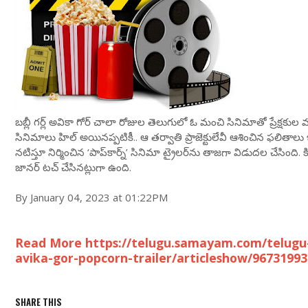
బబ్లీ గర్ల్ అవికా గోర్ చాలా రోజుల తెలుగులో ఓ మంచి సినిమాతో ప్రేక్షక
సినిమాలు హిల్ అయినప్పటికీ.. ఆ తర్వాతి ప్రాజెక్టులేవీ ఆశించిన ఫలిత
నటిస్తూ నిర్మించిన ‘పాప్‌కార్న్’ సినిమా ట్రైలర్‌ను తాజగా విడుదల చేసిం
జానర్‌‌ టచ్ చేసినట్లుగా ఉంది.
By January 04, 2023 at 01:22PM
Read More https://telugu.samayam.com/telugu
avika-gor-popcorn-trailer/articleshow/9673199
SHARE THIS