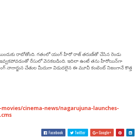
ుల ముందుకు రాబోతోంది. గతంలో యంగ్ హీరో రాజ్ తరుణ్‌తో చేసిన రెండు
ాలు ఇవ్వకపోవడంతో రేసులో వెనకబడింది. ఇదిలా ఉంటే తను హీరోయిన్‌గా
ది. కింగ్ నాగార్జున చేతుల మీదుగా విడుదలైన ఈ మూవీ కంటెంట్ నిజంగానే కొత్త
-movies/cinema-news/nagarujuna-launches-
3.cms
Facebook
Twitter
Google+