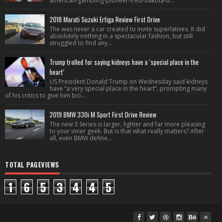
american-gambling-pioneer-fred-dakota-d...
2018 Maruti Suzuki Ertiga Review First Drive
The was never a car created to invite superlatives. It did
absolutely nothing in a spectacular fashion, but still
struggled to find any...
Trump trolled for saying kidneys have a ‘special place in the
heart’
US President Donald Trump on Wednesday said kidneys
have “a very special place in the heart”, prompting many
of his critics to give him bio...
2019 BMW 330i M Sport First Drive Review
The new 3 Series is larger, lighter and far more pleasing
to your inner geek. But is that what really matters? After
all, even BMW define...
TOTAL PAGEVIEWS
1
6
5
3
4
4
5