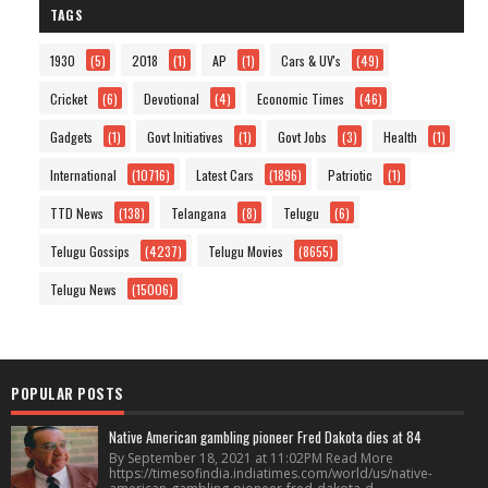
TAGS
1930
(5)
2018
(1)
AP
(1)
Cars & UV's
(49)
Cricket
(6)
Devotional
(4)
Economic Times
(46)
Gadgets
(1)
Govt Initiatives
(1)
Govt Jobs
(3)
Health
(1)
International
(10716)
Latest Cars
(1896)
Patriotic
(1)
TTD News
(138)
Telangana
(8)
Telugu
(6)
Telugu Gossips
(4237)
Telugu Movies
(8655)
Telugu News
(15006)
POPULAR POSTS
Native American gambling pioneer Fred Dakota dies at 84
By September 18, 2021 at 11:02PM Read More
https://timesofindia.indiatimes.com/world/us/native-