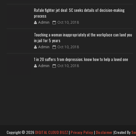
Rafale fighter jet deal: SC seeks details of decision-making
process
Admin
Oct 10, 2018
Touching a woman inappropriately at the workplace can land you
in jail for 5 years
Admin
Oct 10, 2018
1 in 20 suffers from depression; know how to help a loved one
Admin
Oct 10, 2018
Copyright ©
2026
DIGITAL CLOUD BUZZ
|
Privacy Policy
|
Disclaimer
|Created By
So