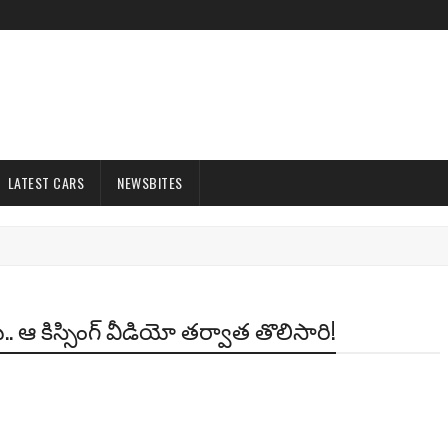
LATEST CARS
NEWSBITES
ఆ కిస్సింగ్ వీడియో తర్వాత తొలిసారి!