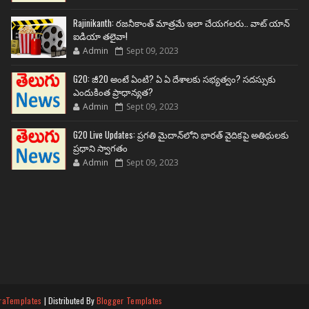
Rajinikanth: రజనీకాంత్ మాత్రమే ఇలా చేయగలరు.. వాట్ యాన్
ఐడియా తలైవా!
Admin
Sept 09, 2023
G20: జీ20 అంటే ఏంటి? ఏ ఏ దేశాలకు సభ్యత్వం? సదస్సుకు
ఎందుకింత ప్రాధాన్యత?
Admin
Sept 09, 2023
G20 Live Updates: ప్రగతి మైదాన్‌లోని భారత్ వైదికపై అతిథులకు
ప్రధాని స్వాగతం
Admin
Sept 09, 2023
raTemplates
| Distributed By
Blogger Templates