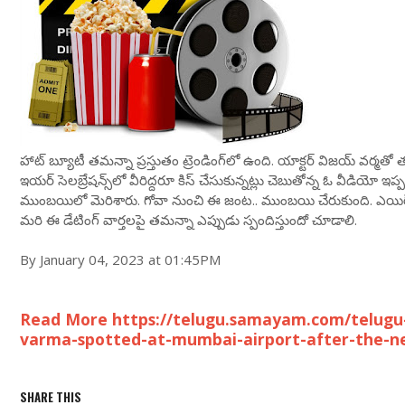
హాట్ బ్యూటీ తమన్నా ప్రస్తుతం ట్రెండింగ్‌లో ఉంది. యాక్టర్ విజయ్ వర్మతో
ఇయర్ సెలబ్రేషన్స్‌లో వీరిద్దరూ కిస్ చేసుకున్నట్లు చెబుతోన్న ఓ వీడియో 
ముంబయిలో మెరిశారు. గోవా నుంచి ఈ జంట.. ముంబయి చేరుకుంది. ఎయిర్‌ప
మరి ఈ డేటింగ్ వార్తలపై తమన్నా ఎప్పుడు స్పందిస్తుందో చూడాలి.
By January 04, 2023 at 01:45PM
Read More https://telugu.samayam.com/telugu
varma-spotted-at-mumbai-airport-after-the-ne
SHARE THIS