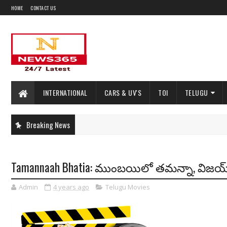
HOME
CONTACT US
INTERNATIONAL
CARS & UV'S
TOI
TELUGU
Breaking News
Tamannaah Bhatia: ముంబయిలో తమన్నా, విజయ్.. 
Admin
4 years ago
Telugu Movies