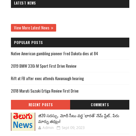
LATEST NEWS
View More Latest News
POPULAR POSTS
Native American gambling pioneer Fred Dakota dies at 84
2019 BMW 330i M Sport First Drive Review
Rift at FB after exec attends Kavanaugh hearing
2018 Maruti Suzuki Ertiga Review First Drive
RECENT POSTS
COMMENTS
జీ20 సదస్సు.. మోదీ సీటు వద్ద ‘భారత్’ నేమ్ ప్లేట్‌.. పేరు
మార్పు తథ్యం!
Admin
Sept 09, 2023