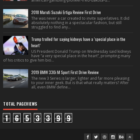
american-gambling-pioneer-fred-dakota-d...
2018 Maruti Suzuki Ertiga Review First Drive
The was never a car created to invite superlatives. It did
absolutely nothing in a spectacular fashion, but still
struggled to find any...
Trump trolled for saying kidneys have a ‘special place in the
heart’
US President Donald Trump on Wednesday said kidneys
have “a very special place in the heart”, prompting many
of his critics to give him bio...
2019 BMW 330i M Sport First Drive Review
The new 3 Series is larger, lighter and far more pleasing
to your inner geek. But is that what really matters? After
all, even BMW define...
TOTAL PAGEVIEWS
1
6
5
3
3
9
9