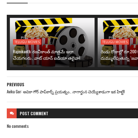
TELUGU MOVIES
TELUGU MOVIES
Rajinikanth: రజనీకాంత్ మాత్రమే ఇలా
రెండు రోజుల్లో రూ.200 క
చేయగలరు.. వాట్ యాన్ ఐడియా తలైవా!
దుమ్ములేపుతున్న ‘జవా
PREVIOUS
Avika Gor: అవికా గోర్ పాప్‌కార్న్ ప్రయత్నం.. నాగార్జున చెయ్యేశాడుగా ఇక హిట్టే!
POST
COMMENT
No comments