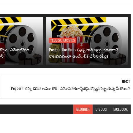
TELUGU MOVIES
ోట్లు.. విదేశాల్లోనూ
Pushpa The Rule : పుష్ప గాడి ఇల్లు చూశారా?
న్’
రాజభవనంలా ఉందే.. లీక్ చేసిన రష్మిక
NEXT
Popcorn: రిస్క్ చేసిన అవికా గోర్‌.. ఎమోషనల్‌గా స్టేజ్‌పై కన్నీళ్లు పెట్టుకున్న హీరోయిన్
BLOGGER
DISQUS
FACEBOOK