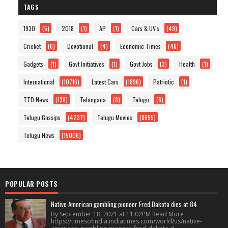
TAGS
1930
(5)
2018
(1)
AP
(1)
Cars & UV's
(49)
Cricket
(6)
Devotional
(4)
Economic Times
(46)
Gadgets
(1)
Govt Initiatives
(1)
Govt Jobs
(3)
Health
(1)
International
(10716)
Latest Cars
(1896)
Patriotic
(1)
TTD News
(138)
Telangana
(8)
Telugu
(6)
Telugu Gossips
(4237)
Telugu Movies
(8655)
Telugu News
(15006)
POPULAR POSTS
Native American gambling pioneer Fred Dakota dies at 84
By September 18, 2021 at 11:02PM Read More
https://timesofindia.indiatimes.com/world/us/native-