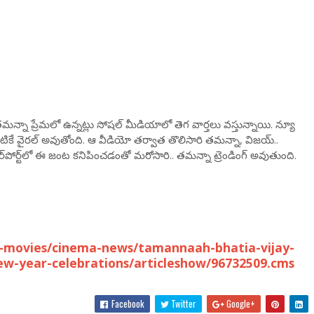
 తమన్నా ప్రేమలో ఉన్నట్లు సోషల్ మీడియాలో తెగ వార్తలు వస్తున్నాయి. న్యూ
ఇప్పటికే వైరల్ అవుతోంది. ఆ వీడియో తర్వాత తొలిసారి తమన్నా, విజయ్..
ోర్ట్‌లో ఈ జంట కనిపించడంతో మరోసారి.. తమన్నా ట్రెండింగ్ అవుతుంది.
-movies/cinema-news/tamannaah-bhatia-vijay-
w-year-celebrations/articleshow/96732509.cms
Facebook
Twitter
Google+