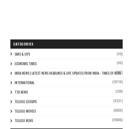
CATEGORIES
(49)
CARS & UV'S
(46)
ECONOMIC TIMES
(106)
INDIA NEWS | LATEST NEWS HEADLINES & LIVE UPDATES FROM INDIA - TIMES OF INDIA
(10716)
INTERNATIONAL
(138)
TTD NEWS
(4237)
TELUGU GOSSIPS
(8655)
TELUGU MOVIES
(15006)
TELUGU NEWS