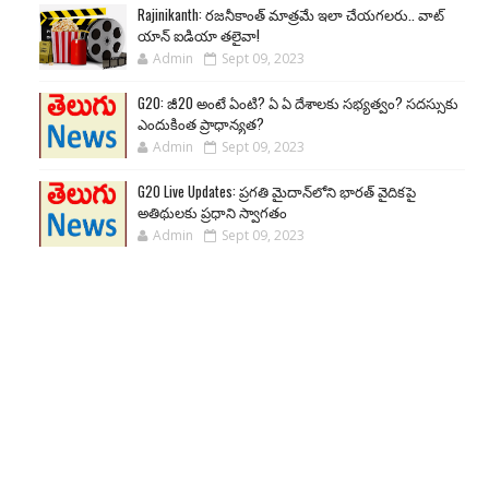
Rajinikanth: రజనీకాంత్ మాత్రమే ఇలా చేయగలరు.. వాట్
యాన్ ఐడియా తలైవా!
Admin
Sept 09, 2023
G20: జీ20 అంటే ఏంటి? ఏ ఏ దేశాలకు సభ్యత్వం? సదస్సుకు
ఎందుకింత ప్రాధాన్యత?
Admin
Sept 09, 2023
G20 Live Updates: ప్రగతి మైదాన్‌లోని భారత్ వైదికపై
అతిథులకు ప్రధాని స్వాగతం
Admin
Sept 09, 2023