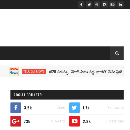
జీ20 సదస్సు.. మోదీ సీటు వద్ద ‘భారత్’ నేమ్ ప్లేట్‌.. పేరు మార
TELUGU NEWS
SOCIAL COUNTER
3.5k
1.7k
Likes
Followers
735
2.8k
Followers
Subscribes