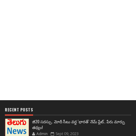
RECENT POSTS
జీ20 సదస్సు.. మోదీ సీటు వద్ద ‘భారత్’ నేమ్ ప్లేట్‌.. పేరు మార్పు
తథ్యం!
Admin
Sept 09, 2023