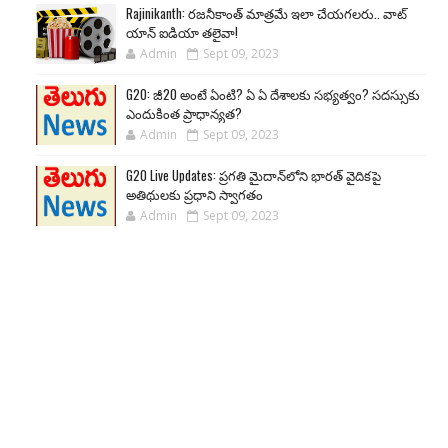
Rajinikanth: రజనీకాంత్ మాత్రమే ఇలా చేయగలరు.. వాట్
యాన్ ఐడియా తలైవా!
Admin
Sept 09, 2023
G20: జీ20 అంటే ఏంటి? ఏ ఏ దేశాలకు సభ్యత్వం? సదస్సుకు
ఎందుకింత ప్రాధాన్యత?
Admin
Sept 09, 2023
G20 Live Updates: ప్రగతి మైదాన్‌లోని భారత్ వైదికపై
అతిథులకు ప్రధాని స్వాగతం
Admin
Sept 09, 2023