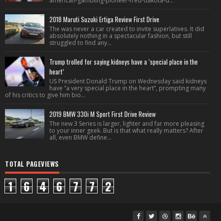
american-gambling-pioneer-fred-dakota-d...
2018 Maruti Suzuki Ertiga Review First Drive
The was never a car created to invite superlatives. It did
absolutely nothing in a spectacular fashion, but still
struggled to find any...
Trump trolled for saying kidneys have a ‘special place in the
heart’
US President Donald Trump on Wednesday said kidneys
have “a very special place in the heart”, prompting many
of his critics to give him bio...
2019 BMW 330i M Sport First Drive Review
The new 3 Series is larger, lighter and far more pleasing
to your inner geek. But is that what really matters? After
all, even BMW define...
TOTAL PAGEVIEWS
1
6
4
6
7
7
2