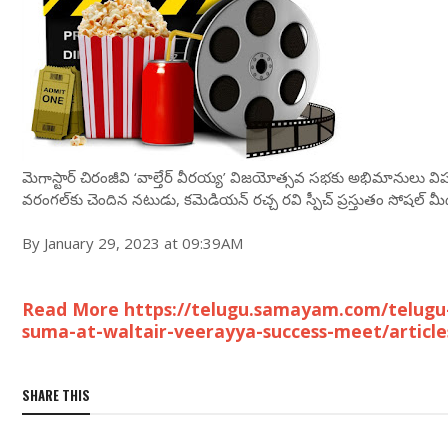
మెగాస్టార్ చిరంజీవి ‘వాల్తేర్ వీరయ్య’ విజయోత్సవ సభకు అభిమానులు వి
వరంగల్‌కు చెందిన నటుడు, కమెడియన్ రచ్చ రవి స్పీచ్ ప్రస్తుతం సోషల్ మ
By January 29, 2023 at 09:39AM
Read More https://telugu.samayam.com/telugu-
suma-at-waltair-veerayya-success-meet/articl
SHARE THIS