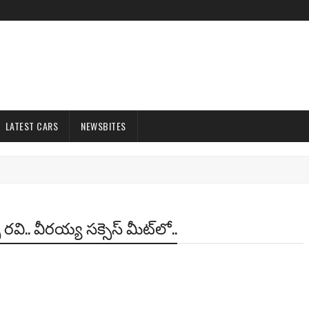
LATEST CARS
NEWSBITES
ి.. వీరయ్య సక్సెస్ మీట్‌లో..