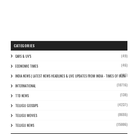
CATEGORIES
(49)
CARS & UV'S
(46)
ECONOMIC TIMES
(106)
INDIA NEWS | LATEST NEWS HEADLINES & LIVE UPDATES FROM INDIA - TIMES OF INDIA
(10716)
INTERNATIONAL
(138)
TTD NEWS
(4237)
TELUGU GOSSIPS
(8655)
TELUGU MOVIES
(15006)
TELUGU NEWS