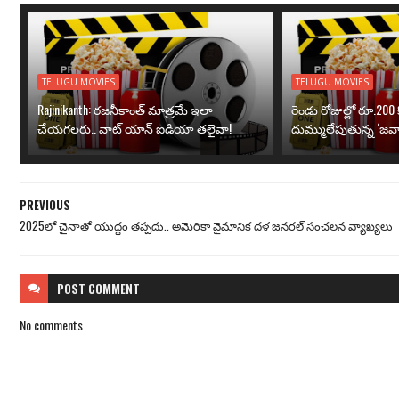
TELUGU MOVIES
TELUGU MOVIES
Rajinikanth: రజనీకాంత్ మాత్రమే ఇలా
రెండు రోజుల్లో రూ.200 క
చేయగలరు.. వాట్ యాన్ ఐడియా తలైవా!
దుమ్ములేపుతున్న ‘జవా
PREVIOUS
2025లో చైనాతో యుద్ధం తప్పదు.. అమెరికా వైమానిక దళ జనరల్ సంచలన వ్యాఖ్యలు
POST
COMMENT
No comments