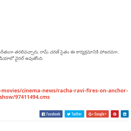
పరీతంగా తరలివచ్చారు. రామ్ చరణ్‌ సైతం ఈ కార్యక్రమానికి హాజరవగా..
ీడియాలో వైరల్ అవుతోంది.​
movies/cinema-news/racha-ravi-fires-on-anchor-
eshow/97411494.cms
Facebook
Twitter
Google+