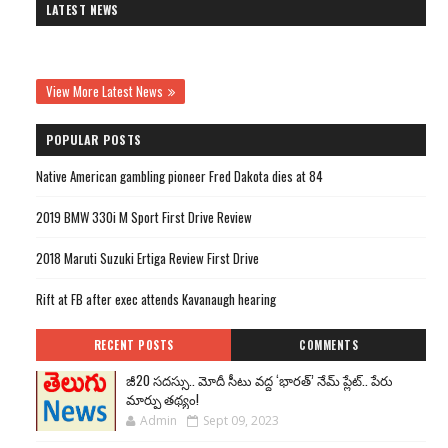
LATEST NEWS
View More Latest News
POPULAR POSTS
Native American gambling pioneer Fred Dakota dies at 84
2019 BMW 330i M Sport First Drive Review
2018 Maruti Suzuki Ertiga Review First Drive
Rift at FB after exec attends Kavanaugh hearing
RECENT POSTS
COMMENTS
జీ20 సదస్సు.. మోదీ సీటు వద్ద ‘భారత్’ నేమ్ ప్లేట్‌.. పేరు
మార్పు తథ్యం!
Admin
Sept 09, 2023