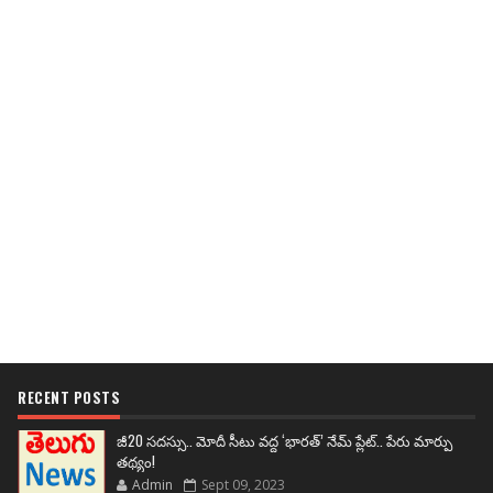
RECENT POSTS
జీ20 సదస్సు.. మోదీ సీటు వద్ద ‘భారత్’ నేమ్ ప్లేట్‌.. పేరు మార్పు
తథ్యం!
Admin
Sept 09, 2023