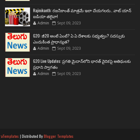
Rajinikanth: రజనీకాంత్ మాత్రమే ఇలా చేయగలరు.. వాట్ యాన్
ఐడియా తలైవా!
Admin
Sept 09, 2023
G20: జీ20 అంటే ఏంటి? ఏ ఏ దేశాలకు సభ్యత్వం? సదస్సుకు
ఎందుకింత ప్రాధాన్యత?
Admin
Sept 09, 2023
G20 Live Updates: ప్రగతి మైదాన్‌లోని భారత్ వైదికపై అతిథులకు
ప్రధాని స్వాగతం
Admin
Sept 09, 2023
raTemplates
| Distributed By
Blogger Templates