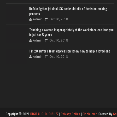
Rafale fighter jet deal: SC seeks details of decision-making
process
Admin
Oct 10, 2018
Touching a woman inappropriately at the workplace can land you
in jail for 5 years
Admin
Oct 10, 2018
1 in 20 suffers from depression; know how to help a loved one
Admin
Oct 10, 2018
Copyright ©
2026
DIGITAL CLOUD BUZZ
|
Privacy Policy
|
Disclaimer
|Created By
So