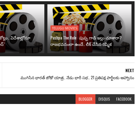
TELUGU MOVIES
ోట్లు.. విదేశాల్లోనూ
Pushpa The Rule : పుష్ప గాడి ఇల్లు చూశారా?
న్’
రాజభవనంలా ఉందే.. లీక్ చేసిన రష్మిక
NEXT
ముగిసిన భారత్ జోడో యాత్ర.. నేడు భారీ సభ.. 21 ప్రతిపక్ష పార్టీలకు ఆహ్వానం
BLOGGER
DISQUS
FACEBOOK