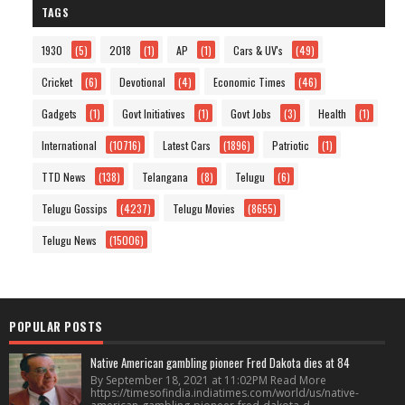
TAGS
1930
(5)
2018
(1)
AP
(1)
Cars & UV's
(49)
Cricket
(6)
Devotional
(4)
Economic Times
(46)
Gadgets
(1)
Govt Initiatives
(1)
Govt Jobs
(3)
Health
(1)
International
(10716)
Latest Cars
(1896)
Patriotic
(1)
TTD News
(138)
Telangana
(8)
Telugu
(6)
Telugu Gossips
(4237)
Telugu Movies
(8655)
Telugu News
(15006)
POPULAR POSTS
Native American gambling pioneer Fred Dakota dies at 84
By September 18, 2021 at 11:02PM Read More
https://timesofindia.indiatimes.com/world/us/native-