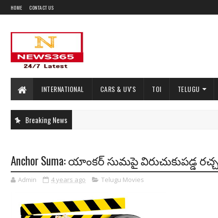
HOME
CONTACT US
INTERNATIONAL
CARS & UV'S
TOI
TELUGU
Breaking News
Anchor Suma: యాంకర్ సుమపై విరుచుకుపడ్డ రచ్చ రవ
Admin
4 years ago
Telugu Movies