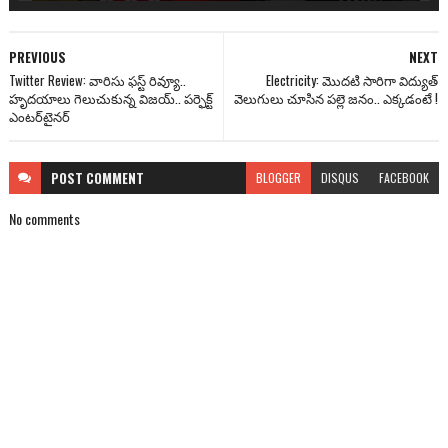
PREVIOUS
NEXT
Twitter Review: వారిసు ఫస్ట్ రివ్యూ..
Electricity: మెుదటి సారిగా విద్యుత్
హృదయాలు గెలుచుకున్న విజయ్.. పర్ఫెక్ట్
వెలుగులు చూసిన పల్లె జనం.. ఎక్కడంటే !
ఎంటర్‌టైనర్
POST
COMMENT
BLOGGER
DISQUS
FACEBOOK
No comments