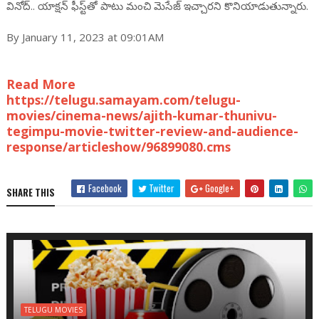
వినోద్.. యాక్షన్ ఫీస్ట్‌తో పాటు మంచి మెసేజ్ ఇచ్చారని కొనియాడుతున్నారు.
By January 11, 2023 at 09:01AM
Read More
https://telugu.samayam.com/telugu-
movies/cinema-news/ajith-kumar-thunivu-
tegimpu-movie-twitter-review-and-audience-
response/articleshow/96899080.cms
Facebook
Twitter
Google+
SHARE THIS
TELUGU MOVIES