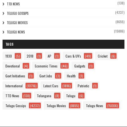
(138)
TTD NEWS
(4237)
TELUGU GOSSIPS
(8655)
TELUGU MOVIES
(15006)
TELUGU NEWS
TAGS
1930
(5)
2018
(1)
AP
(1)
Cars & UV's
(49)
Cricket
(6)
Devotional
(4)
Economic Times
(46)
Gadgets
(1)
Govt Initiatives
(1)
Govt Jobs
(3)
Health
(1)
International
(10716)
Latest Cars
(1896)
Patriotic
(1)
TTD News
(138)
Telangana
(8)
Telugu
(6)
Telugu Gossips
(4237)
Telugu Movies
(8655)
Telugu News
(15006)