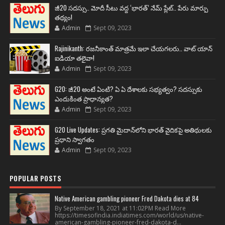
జీ20 సదస్సు.. మోదీ సీటు వద్ద ‘భారత్’ నేమ్ ప్లేట్‌.. పేరు మార్పు
తథ్యం!
Admin
Sept 09, 2023
Rajinikanth: రజనీకాంత్ మాత్రమే ఇలా చేయగలరు.. వాట్ యాన్
ఐడియా తలైవా!
Admin
Sept 09, 2023
G20: జీ20 అంటే ఏంటి? ఏ ఏ దేశాలకు సభ్యత్వం? సదస్సుకు
ఎందుకింత ప్రాధాన్యత?
Admin
Sept 09, 2023
G20 Live Updates: ప్రగతి మైదాన్‌లోని భారత్ వైదికపై అతిథులకు
ప్రధాని స్వాగతం
Admin
Sept 09, 2023
POPULAR POSTS
Native American gambling pioneer Fred Dakota dies at 84
By September 18, 2021 at 11:02PM Read More
https://timesofindia.indiatimes.com/world/us/native-
american-gambling-pioneer-fred-dakota-d...