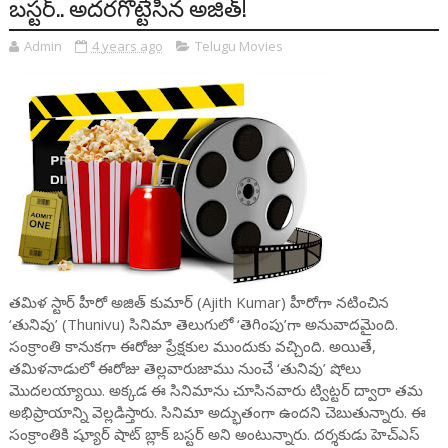
బస్టర్.. అదరగొట్టేసిన అజిత్!
Admin
4 years ago
Telugu Movies
తమిళ స్టార్ హీరో అజిత్ కుమార్ (Ajith Kumar) హీరోగా నటించిన
‘తునివు’ (Thunivu) సినిమా తెలుగులో ‘తెగింపు’గా అనువాదమైంది.
సంక్రాంతి కానుకగా ఈరోజు ప్రేక్షకుల ముందుకు వచ్చింది. అయితే,
తమిళనాడులో ఈరోజు తెల్లవారుజాము నుంచే ‘తునివు’ షోలు
మొదలయ్యాయి. అక్కడ ఈ సినిమాను చూసినవారు ట్విట్టర్ ద్వారా తమ
అభిప్రాయాన్ని వెల్లడిస్తారు. సినిమా అద్భుతంగా ఉందని చెబుతున్నారు. ఈ
సంక్రాంతికి ష్యూర్ షాట్ బ్లాక్ బస్టర్ అని అంటున్నారు. దర్శకుడు హెచ్ఎస్