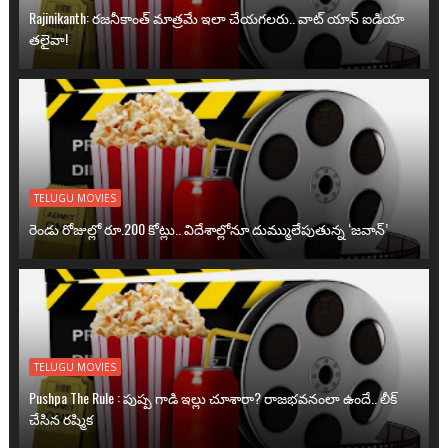
Rajinikanth: రజనీకాంత్ మాత్రమే ఇలా చేయగలరు.. వాట్ యాన్ ఐడియా
తలైవా!
TELUGU MOVIES
రెండు రోజుల్లో రూ.200 కోట్లు.. విదేశాల్లోనూ దుమ్ములేపుతున్న ‘జవాన్’
TELUGU MOVIES
Pushpa The Rule : పుష్ప గాడి ఇల్లు చూశారా? రాజభవనంలా ఉందే.. లీక్
చేసిన రష్మిక