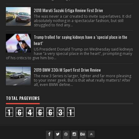
2018 Maruti Suzuki Ertiga Review First Drive
The was never a car created to invite superlatives. It did
absolutely nothing in a spectacular fashion, but still
struggled to find any...
Trump trolled for saying kidneys have a ‘special place in the
heart’
US President Donald Trump on Wednesday said kidneys
have “a very special place in the heart”, prompting many
of his critics to give him bio...
2019 BMW 330i M Sport First Drive Review
The new 3 Series is larger, lighter and far more pleasing
to your inner geek. But is that what really matters? After
all, even BMW define...
TOTAL PAGEVIEWS
1
6
4
6
6
3
1