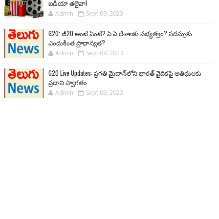
ఐడియా తలైవా!
Admin
Sept 09, 2023
G20: జీ20 అంటే ఏంటి? ఏ ఏ దేశాలకు సభ్యత్వం? సదస్సుకు
ఎందుకింత ప్రాధాన్యత?
Admin
Sept 09, 2023
G20 Live Updates: ప్రగతి మైదాన్‌లోని భారత్ వైదికపై అతిథులకు
ప్రధాని స్వాగతం
Admin
Sept 09, 2023