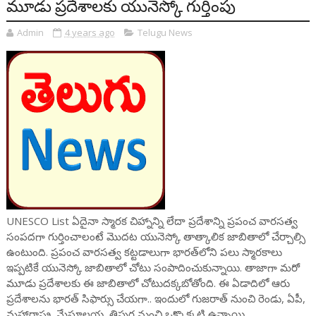
మూడు ప్రదేశాలకు యునెస్కో గుర్తింపు
Admin
4 years ago
Telugu News
UNESCO List ఏదైనా స్మారక చిహ్నాన్ని లేదా ప్రదేశాన్ని ప్రపంచ వారసత్వ
సంపదగా గుర్తించాలంటే మొదట యునెస్కో తాత్కాలిక జాబితాలో చేర్చాల్సి
ఉంటుంది. ప్రపంచ వారసత్వ కట్టడాలుగా భారత్‌లోని పలు స్మారకాలు
ఇప్పటికే యునెస్కో జాబితాలో చోటు సంపాదించుకున్నాయి. తాజాగా మరో
మూడు ప్రదేశాలకు ఈ జాబితాలో చోటుదక్కబోతోంది. ఈ ఏడాదిలో ఆరు
ప్రదేశాలను భారత్ సిఫార్సు చేయగా.. ఇందులో గుజరాత్ నుంచి రెండు, ఏపీ,
మహారాష్ట్ర, మేఘాలయ, త్రిపుర నుంచి ఒక్కొక్కటి ఉన్నాయి.