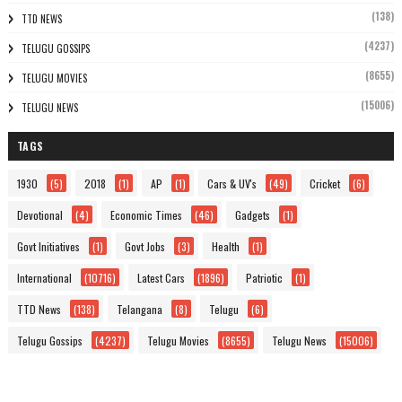
(138)
TTD NEWS
(4237)
TELUGU GOSSIPS
(8655)
TELUGU MOVIES
(15006)
TELUGU NEWS
TAGS
1930
(5)
2018
(1)
AP
(1)
Cars & UV's
(49)
Cricket
(6)
Devotional
(4)
Economic Times
(46)
Gadgets
(1)
Govt Initiatives
(1)
Govt Jobs
(3)
Health
(1)
International
(10716)
Latest Cars
(1896)
Patriotic
(1)
TTD News
(138)
Telangana
(8)
Telugu
(6)
Telugu Gossips
(4237)
Telugu Movies
(8655)
Telugu News
(15006)