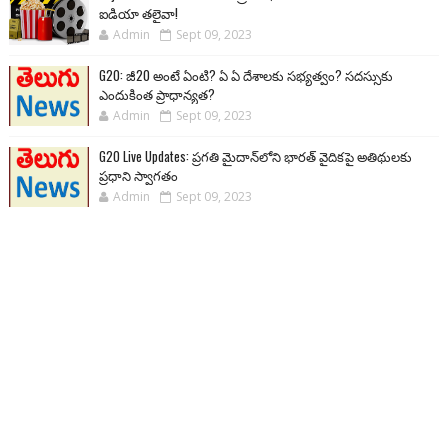
ఐడియా తలైవా!
Admin
Sept 09, 2023
G20: జీ20 అంటే ఏంటి? ఏ ఏ దేశాలకు సభ్యత్వం? సదస్సుకు
ఎందుకింత ప్రాధాన్యత?
Admin
Sept 09, 2023
G20 Live Updates: ప్రగతి మైదాన్‌లోని భారత్ వైదికపై అతిథులకు
ప్రధాని స్వాగతం
Admin
Sept 09, 2023