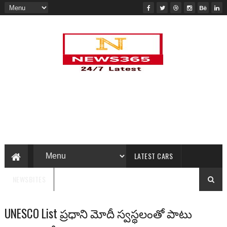
LATEST CARS
NEWSBITES
UNESCO List ప్రధాని మోదీ స్వస్థలంతో పాటు