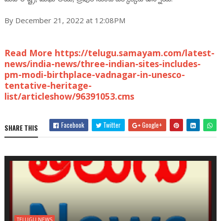
By December 21, 2022 at 12:08PM
Read More https://telugu.samayam.com/latest-
news/india-news/three-indian-sites-includes-
pm-modi-birthplace-vadnagar-in-unesco-
tentative-heritage-
list/articleshow/96391053.cms
Facebook
Twitter
Google+
SHARE THIS
TELUGU NEWS