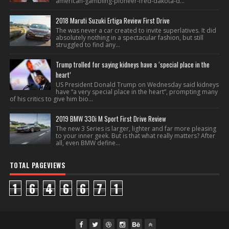
american-gambling-pioneer-fred-dakota-d...
2018 Maruti Suzuki Ertiga Review First Drive
The was never a car created to invite superlatives. It did
absolutely nothing in a spectacular fashion, but still
struggled to find any...
Trump trolled for saying kidneys have a ‘special place in the
heart’
US President Donald Trump on Wednesday said kidneys
have “a very special place in the heart”, prompting many
of his critics to give him bio...
2019 BMW 330i M Sport First Drive Review
The new 3 Series is larger, lighter and far more pleasing
to your inner geek. But is that what really matters? After
all, even BMW define...
TOTAL PAGEVIEWS
1
6
4
6
6
7
1