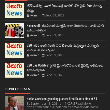
జీ20 సదస్సు.. మోదీ సీటు వద్ద ‘భారత్’ నేమ్ ప్లేట్‌.. పేరు మార్పు
తథ్యం!
Admin
Sept 09, 2023
Rajinikanth: రజనీకాంత్ మాత్రమే ఇలా చేయగలరు.. వాట్ యాన్
ఐడియా తలైవా!
Admin
Sept 09, 2023
G20: జీ20 అంటే ఏంటి? ఏ ఏ దేశాలకు సభ్యత్వం? సదస్సుకు
ఎందుకింత ప్రాధాన్యత?
Admin
Sept 09, 2023
G20 Live Updates: ప్రగతి మైదాన్‌లోని భారత్ వైదికపై అతిథులకు
ప్రధాని స్వాగతం
Admin
Sept 09, 2023
POPULAR POSTS
Native American gambling pioneer Fred Dakota dies at 84
By September 18, 2021 at 11:02PM Read More
https://timesofindia.indiatimes.com/world/us/native-