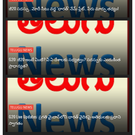
జీ20 సదస్సు.. మోదీ సీటు వద్ద ‘భారత్’ నేమ్ ప్లేట్‌.. పేరు మార్పు తథ్యం!
TELUGU NEWS
G20: జీ20 అంటే ఏంటి? ఏ ఏ దేశాలకు సభ్యత్వం? సదస్సుకు ఎందుకింత
ప్రాధాన్యత?
TELUGU NEWS
G20 Live Updates: ప్రగతి మైదాన్‌లోని భారత్ వైదికపై అతిథులకు ప్రధాని
స్వాగతం