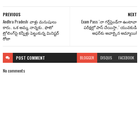
PREVIOUS
NEXT
Andhra Pradesh: వాళ్లు మ‌నుషులు
Exam Pass ‘నా గర్ల్‌ఫ్రెండ్‌గా ఉంటావా
కారు.. ఒక అమ్మ‌, నాన్న‌కు.. ఫొటో
పరీక్షల్లో పాస్ చేయిస్తా..’ యువకుడి
ట్రోలింగ్‌పై కన్నీళ్లు పెట్టుకున్న మినిష్టర్
అఫర్‌కు అవాక్కైన అమ్మాయి!
రోజా
POST
COMMENT
BLOGGER
DISQUS
FACEBOOK
No comments