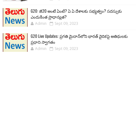
G20: జీ20 అంటే ఏంటి? ఏ ఏ దేశాలకు సభ్యత్వం? సదస్సుకు
ఎందుకింత ప్రాధాన్యత?
Admin
Sept 09, 2023
G20 Live Updates: ప్రగతి మైదాన్‌లోని భారత్ వైదికపై అతిథులకు
ప్రధాని స్వాగతం
Admin
Sept 09, 2023