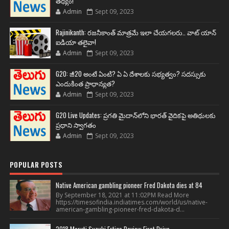
తథ్యం!
Admin
Sept 09, 2023
Rajinikanth: రజనీకాంత్ మాత్రమే ఇలా చేయగలరు.. వాట్ యాన్
ఐడియా తలైవా!
Admin
Sept 09, 2023
G20: జీ20 అంటే ఏంటి? ఏ ఏ దేశాలకు సభ్యత్వం? సదస్సుకు
ఎందుకింత ప్రాధాన్యత?
Admin
Sept 09, 2023
G20 Live Updates: ప్రగతి మైదాన్‌లోని భారత్ వైదికపై అతిథులకు
ప్రధాని స్వాగతం
Admin
Sept 09, 2023
POPULAR POSTS
Native American gambling pioneer Fred Dakota dies at 84
By September 18, 2021 at 11:02PM Read More
https://timesofindia.indiatimes.com/world/us/native-
american-gambling-pioneer-fred-dakota-d...