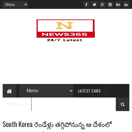
LATEST CARS
NEWSBITES
South Korea రెండేళ్లు తగ్గిపోనున్న ఆ దేశంలో