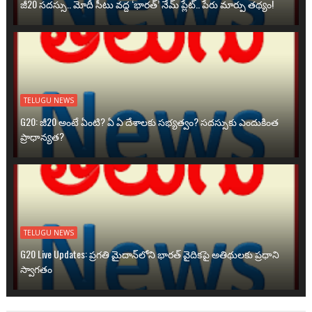
జీ20 సదస్సు.. మోదీ సీటు వద్ద ‘భారత్’ నేమ్ ప్లేట్‌.. పేరు మార్పు తథ్యం!
TELUGU NEWS
G20: జీ20 అంటే ఏంటి? ఏ ఏ దేశాలకు సభ్యత్వం? సదస్సుకు ఎందుకింత
ప్రాధాన్యత?
TELUGU NEWS
G20 Live Updates: ప్రగతి మైదాన్‌లోని భారత్ వైదికపై అతిథులకు ప్రధాని
స్వాగతం