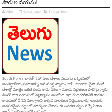
పౌరుల వయసు!
Admin
4 years ago
Telugu News
South Korea భారత్ సహా పలు దేశాలు వయసు లెక్కింపులో
అంతర్జాతీయ ప్రమాణాన్ని అనుసరిస్తున్నాయి. కానీ, కొరియా, చైనా వంటి
దేశాల్లో మాత్రం ఒకటి రెండు కాదు ఏకంగా మూడు పద్దతులు పాటిస్తున్నారు.
దీంతో వారి వయసులో వ్యత్యాసం ఉంటోంది. ఇది గందరగోళానికి కారణం
కావడంతో దీనిని మార్చాలని అక్కడ పాలకులు నిర్ణయించారు. అందుకు
అవసరమైన చట్టంలో మార్పులు చేశారు. ఈ సవరణ చట్టం వచ్చే ఏడాది
జూన్ నుంచి అమల్లోకి రానుంది.