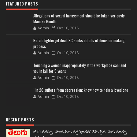
FEATURED POSTS
Allegations of sexual harassment should be taken seriously:
Maneka Gandhi
Admin
Oct 10, 2018
Rafale fighter jet deal: SC seeks details of decision-making
process
Admin
Oct 10, 2018
Touching a woman inappropriately at the workplace can land
you in jail for 5 years
Admin
Oct 10, 2018
1 in 20 suffers from depression; know how to help a loved one
Admin
Oct 10, 2018
RECENT POSTS
జీ20 సదస్సు.. మోదీ సీటు వద్ద ‘భారత్’ నేమ్ ప్లేట్‌.. పేరు మార్పు