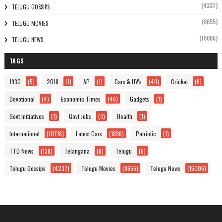
(4237)
TELUGU GOSSIPS
(8655)
TELUGU MOVIES
(15006)
TELUGU NEWS
TAGS
1930
(5)
2018
(1)
AP
(1)
Cars & UV's
(49)
Cricket
(6)
Devotional
(4)
Economic Times
(46)
Gadgets
(1)
Govt Initiatives
(1)
Govt Jobs
(3)
Health
(1)
International
(10716)
Latest Cars
(1896)
Patriotic
(1)
TTD News
(138)
Telangana
(8)
Telugu
(6)
Telugu Gossips
(4237)
Telugu Movies
(8655)
Telugu News
(15006)