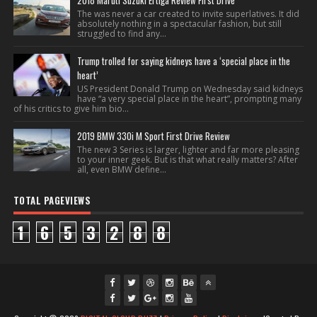
2018 Maruti Suzuki Ertiga Review First Drive
The was never a car created to invite superlatives. It did
absolutely nothing in a spectacular fashion, but still
struggled to find any...
Trump trolled for saying kidneys have a ‘special place in the
heart’
US President Donald Trump on Wednesday said kidneys
have “a very special place in the heart”, prompting many
of his critics to give him bio...
2019 BMW 330i M Sport First Drive Review
The new 3 Series is larger, lighter and far more pleasing
to your inner geek. But is that what really matters? After
all, even BMW define...
TOTAL PAGEVIEWS
1
6
5
3
2
8
8
fac
twi
gpl
ins
you