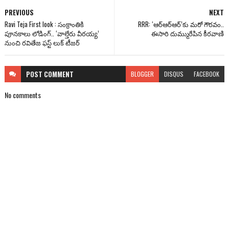
PREVIOUS
NEXT
Ravi Teja First look : సంక్రాంతికి
RRR: ‘ఆర్‌ఆర్‌ఆర్’కు మరో గౌరవం..
పూనకాలు లోడింగ్.. ‘వాల్తేరు వీరయ్య’
ఈసారి దుమ్మురేపిన కీరవాణి
నుంచి రవితేజ ఫస్ట్ లుక్ టీజర్
POST
COMMENT
BLOGGER
DISQUS
FACEBOOK
No comments