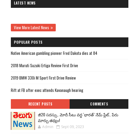
LATEST NEWS
View More Latest News
POPULAR POSTS
Native American gambling pioneer Fred Dakota dies at 84
2018 Maruti Suzuki Ertiga Review First Drive
2019 BMW 330i M Sport First Drive Review
Rift at FB after exec attends Kavanaugh hearing
RECENT POSTS
COMMENTS
జీ20 సదస్సు.. మోదీ సీటు వద్ద ‘భారత్’ నేమ్ ప్లేట్‌.. పేరు
మార్పు తథ్యం!
Admin
Sept 09, 2023