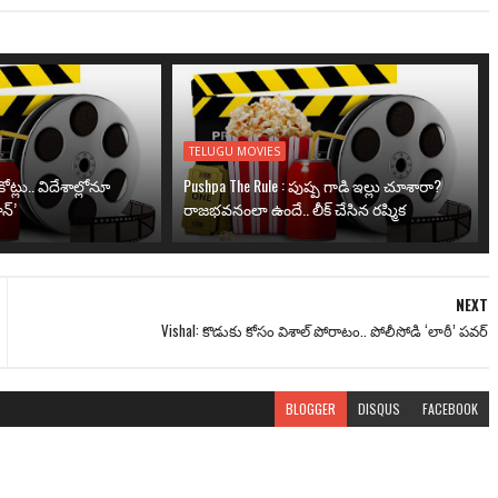
TELUGU MOVIES
ోట్లు.. విదేశాల్లోనూ
Pushpa The Rule : పుష్ప గాడి ఇల్లు చూశారా?
న్’
రాజభవనంలా ఉందే.. లీక్ చేసిన రష్మిక
NEXT
Vishal: కొడుకు కోసం విశాల్ పోరాటం.. పోలీసోడి ‘లాఠీ’ పవర్
BLOGGER
DISQUS
FACEBOOK