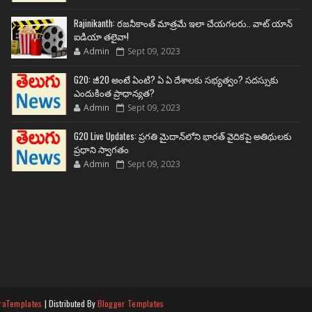
Rajinikanth: రజనీకాంత్ మాత్రమే ఇలా చేయగలరు.. వాట్ యాన్
ఐడియా తలైవా!
Admin
Sept 09, 2023
G20: జీ20 అంటే ఏంటి? ఏ ఏ దేశాలకు సభ్యత్వం? సదస్సుకు
ఎందుకింత ప్రాధాన్యత?
Admin
Sept 09, 2023
G20 Live Updates: ప్రగతి మైదాన్‌లోని భారత్ వైదికపై అతిథులకు
ప్రధాని స్వాగతం
Admin
Sept 09, 2023
raTemplates
| Distributed By
Blogger Templates