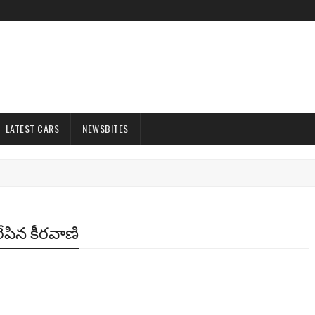
LATEST CARS
NEWSBITES
రేపిన కీరవాణి