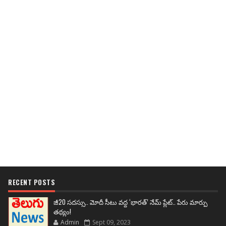
RECENT POSTS
జీ20 సదస్సు.. మోదీ సీటు వద్ద ‘భారత్’ నేమ్ ప్లేట్‌.. పేరు మార్పు
తథ్యం!
Admin
Sept 09, 2023