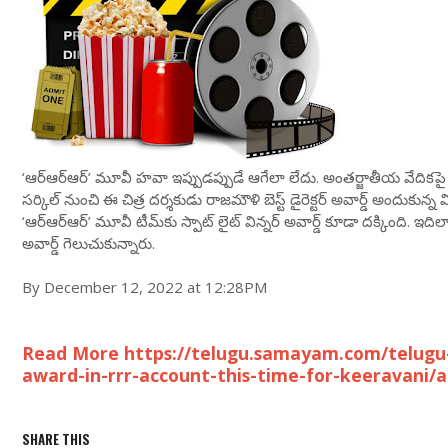
‘ఆర్ఆర్ఆర్’ మూవీ హవా ఇప్పుడప్పుడే ఆగేలా లేదు. అంతర్జాతీయ వేదికపై వ
సర్కిల్ నుంచి ఈ చిత్ర దర్శకుడు రాజమౌళి బెస్ట్ డైరెక్టర్ అవార్డ్ అందుకు
‘ఆర్ఆర్ఆర్’ మూవీ టీమ్‌కు స్పాట్ లైట్ విన్నర్ అవార్డ్ కూడా దక్కింది. ఇదిల
అవార్డ్ గెలుచుకున్నారు.
By December 12, 2022 at 12:28PM
Read More https://telugu.samayam.com/telugu
award-in-rrr-account-this-time-for-keeravani/
SHARE THIS