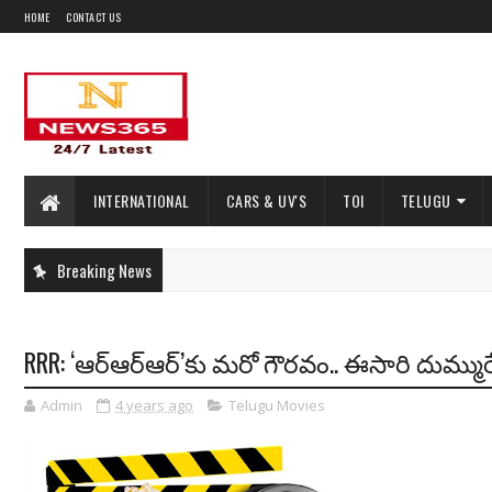
HOME
CONTACT US
INTERNATIONAL
CARS & UV'S
TOI
TELUGU
Breaking News
RRR: ‘ఆర్‌ఆర్‌ఆర్’కు మరో గౌరవం.. ఈసారి దుమ్ము
Admin
4 years ago
Telugu Movies