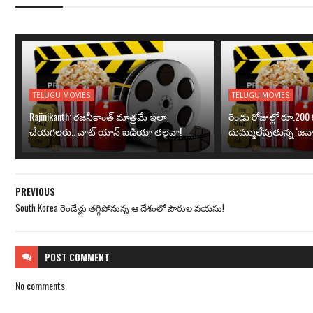
TELUGU MOVIES
TELUGU MOVIES
Rajinikanth: రజనీకాంత్ మాత్రమే ఇలా
రెండు రోజుల్లో రూ.200 క
చేయగలరు.. వాట్ యాన్ ఐడియా తలైవా!
దుమ్ములేపుతున్న ‘జవా
PREVIOUS
South Korea రెండేళ్లు తగ్గిపోనున్న ఆ దేశంలో పౌరుల వయసు!
POST
COMMENT
No comments