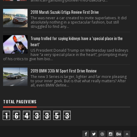
american-gambling-pioneer-fred-dakota-d...
2018 Maruti Suzuki Ertiga Review First Drive
The was never a car created to invite superlatives. It did
absolutely nothing in a spectacular fashion, but still
struggled to find any...
Trump trolled for saying kidneys have a ‘special place in the
heart’
US President Donald Trump on Wednesday said kidneys
have “a very special place in the heart”, prompting many
of his critics to give him bio...
2019 BMW 330i M Sport First Drive Review
The new 3 Series is larger, lighter and far more pleasing
to your inner geek. But is that what really matters? After
all, even BMW define...
TOTAL PAGEVIEWS
1
6
4
3
3
5
3