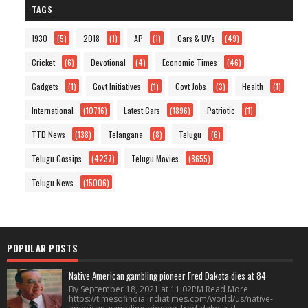
TAGS
1930
(5)
2018
(1)
AP
(1)
Cars & UV's
(49)
Cricket
(6)
Devotional
(4)
Economic Times
(46)
Gadgets
(1)
Govt Initiatives
(1)
Govt Jobs
(3)
Health
(1)
International
(10716)
Latest Cars
(1896)
Patriotic
(1)
TTD News
(138)
Telangana
(8)
Telugu
(6)
Telugu Gossips
(4237)
Telugu Movies
(8655)
Telugu News
(15006)
POPULAR POSTS
Native American gambling pioneer Fred Dakota dies at 84
By September 18, 2021 at 11:02PM Read More
https://timesofindia.indiatimes.com/world/us/native-