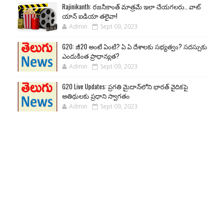
Rajinikanth: రజనీకాంత్ మాత్రమే ఇలా చేయగలరు.. వాట్
యాన్ ఐడియా తలైవా!
Admin
Sept 09, 2023
G20: జీ20 అంటే ఏంటి? ఏ ఏ దేశాలకు సభ్యత్వం? సదస్సుకు
ఎందుకింత ప్రాధాన్యత?
Admin
Sept 09, 2023
G20 Live Updates: ప్రగతి మైదాన్‌లోని భారత్ వైదికపై
అతిథులకు ప్రధాని స్వాగతం
Admin
Sept 09, 2023