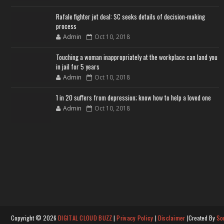
Rafale fighter jet deal: SC seeks details of decision-making
process
Admin
Oct 10, 2018
Touching a woman inappropriately at the workplace can land you
in jail for 5 years
Admin
Oct 10, 2018
1 in 20 suffers from depression; know how to help a loved one
Admin
Oct 10, 2018
Copyright ©
2026
DIGITAL CLOUD BUZZ
|
Privacy Policy
|
Disclaimer
|Created By
So