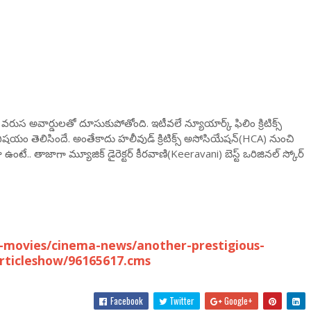
రుస అవార్డులతో దూసుకుపోతోంది. ఇటీవలే న్యూయార్క్ ఫిలిం క్రిటిక్స్
న్న విషయం తెలిసిందే. అంతేకాదు హలీవుడ్ క్రిటిక్స్ అసోసియేషన్(HCA) నుంచి
ా ఉంటే.. తాజాగా మ్యూజిక్ డైరెక్టర్ కీరవాణి(Keeravani) బెస్ట్ ఒరిజినల్ స్కోర్
-movies/cinema-news/another-prestigious-
articleshow/96165617.cms
Facebook
Twitter
Google+