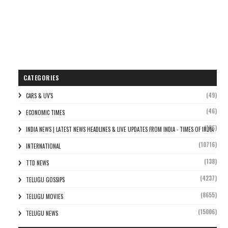
CATEGORIES
(49)
CARS & UV'S
(46)
ECONOMIC TIMES
(106)
INDIA NEWS | LATEST NEWS HEADLINES & LIVE UPDATES FROM INDIA - TIMES OF INDIA
(10716)
INTERNATIONAL
(138)
TTD NEWS
(4237)
TELUGU GOSSIPS
(8655)
TELUGU MOVIES
(15006)
TELUGU NEWS