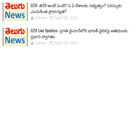
G20: జీ20 అంటే ఏంటి? ఏ ఏ దేశాలకు సభ్యత్వం? సదస్సుకు
ఎందుకింత ప్రాధాన్యత?
Admin
Sept 09, 2023
G20 Live Updates: ప్రగతి మైదాన్‌లోని భారత్ వైదికపై అతిథులకు
ప్రధాని స్వాగతం
Admin
Sept 09, 2023