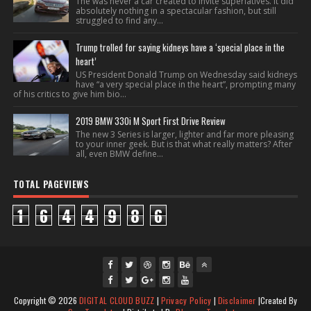
The was never a car created to invite superlatives. It did
absolutely nothing in a spectacular fashion, but still
struggled to find any...
Trump trolled for saying kidneys have a ‘special place in the
heart’
US President Donald Trump on Wednesday said kidneys
have “a very special place in the heart”, prompting many
of his critics to give him bio...
2019 BMW 330i M Sport First Drive Review
The new 3 Series is larger, lighter and far more pleasing
to your inner geek. But is that what really matters? After
all, even BMW define...
TOTAL PAGEVIEWS
1
6
4
4
9
8
6
fac
twi
gpl
ins
you
Copyright ©
2026
DIGITAL CLOUD BUZZ
|
Privacy Policy
|
Disclaimer
|Created By
ebo
tte
us
J
tag
tub