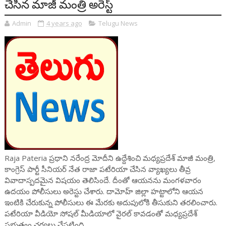
చేసిన మాజీ మంత్రి అరెస్ట్
Admin
4 years ago
Telugu News
Raja Pateria ప్రధాని నరేంద్ర మోదీని ఉద్దేశించి మధ్యప్రదేశ్‌ మాజీ మంత్రి,
కాంగ్రెస్ పార్టీ సీనియర్‌ నేత రాజా పటేరియా చేసిన వ్యాఖ్యలు తీవ్ర
వివాదాస్పదమైన విషయం తెలిసిందే. దీంతో ఆయనను మంగళవారం
ఉదయం పోలీసులు అరెస్టు చేశారు. దామోహ్‌ జిల్లా హట్టాలోని ఆయన
ఇంటికి చేరుకున్న పోలీసులు ఈ మేరకు అదుపులోకి తీసుకుని తరలించారు.
పటేరియా వీడియో సోషల్ మీడియాలో వైరల్ కావడంతో మధ్యప్రదేశ్
ప్రభుత్వం చర్యలు చేపట్టింది.