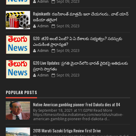
Admin
Sept 09, 2023
Rajinikanth: రజనీకాంత్ మాత్రమే ఇలా చేయగలరు.. వాట్ యాన్
ఐడియా తలైవా!
Admin
Sept 09, 2023
G20: జీ20 అంటే ఏంటి? ఏ ఏ దేశాలకు సభ్యత్వం? సదస్సుకు
ఎందుకింత ప్రాధాన్యత?
Admin
Sept 09, 2023
G20 Live Updates: ప్రగతి మైదాన్‌లోని భారత్ వైదికపై అతిథులకు
ప్రధాని స్వాగతం
Admin
Sept 09, 2023
POPULAR POSTS
Native American gambling pioneer Fred Dakota dies at 84
By September 18, 2021 at 11:02PM Read More
https://timesofindia.indiatimes.com/world/us/native-
american-gambling-pioneer-fred-dakota-d...
2018 Maruti Suzuki Ertiga Review First Drive