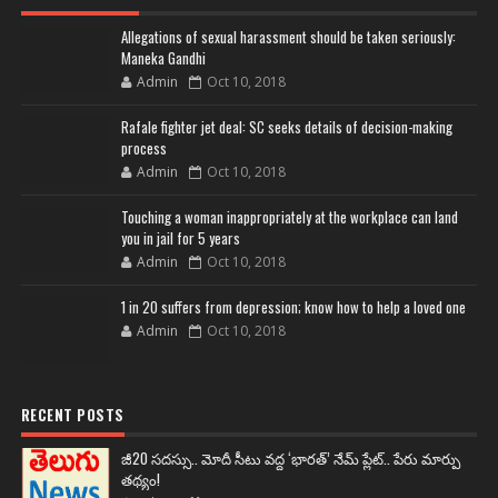
Allegations of sexual harassment should be taken seriously:
Maneka Gandhi
Admin
Oct 10, 2018
Rafale fighter jet deal: SC seeks details of decision-making
process
Admin
Oct 10, 2018
Touching a woman inappropriately at the workplace can land
you in jail for 5 years
Admin
Oct 10, 2018
1 in 20 suffers from depression; know how to help a loved one
Admin
Oct 10, 2018
RECENT POSTS
జీ20 సదస్సు.. మోదీ సీటు వద్ద ‘భారత్’ నేమ్ ప్లేట్‌.. పేరు మార్పు
తథ్యం!