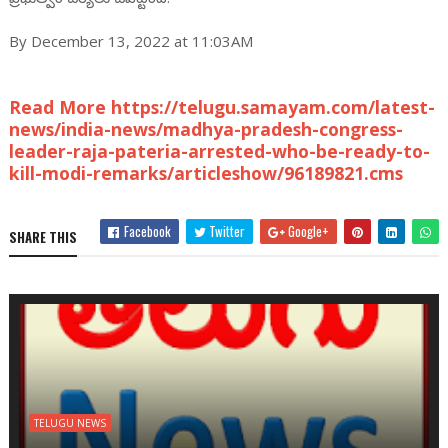
By December 13, 2022 at 11:03AM
Read More https://telugu.samayam.com/latest-
news/india-news/madhya-pradesh-congress-
leader-raja-pateria-arrested-who-be-ready-to-
kill-modi-remarks/articleshow/96189821.cms
Facebook
Twitter
Google+
SHARE THIS
TELUGU NEWS