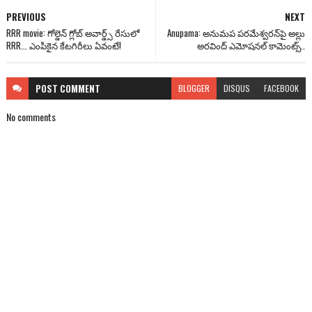
PREVIOUS
NEXT
RRR movie: గోల్డెన్ గ్లోబ్ అవార్డ్స్‌ రేసులో
Anupama: అనుమప పరమేశ్వరన్‌పై అల్లు
RRR... ఎంపికైన కేటగిరీలు ఏవంటే!
అరవింద్ ఎమోషనల్ కామెంట్స్..
POST
COMMENT
BLOGGER
DISQUS
FACEBOOK
No comments