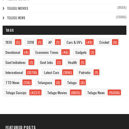
(8655)
TELUGU MOVIES
(15006)
TELUGU NEWS
TAGS
1930
(5)
2018
(1)
AP
(1)
Cars & UV's
(49)
Cricket
(6)
Devotional
(4)
Economic Times
(46)
Gadgets
(1)
Govt Initiatives
(1)
Govt Jobs
(3)
Health
(1)
International
(10716)
Latest Cars
(1896)
Patriotic
(1)
TTD News
(138)
Telangana
(8)
Telugu
(6)
Telugu Gossips
(4237)
Telugu Movies
(8655)
Telugu News
(15006)
FEATURED POSTS