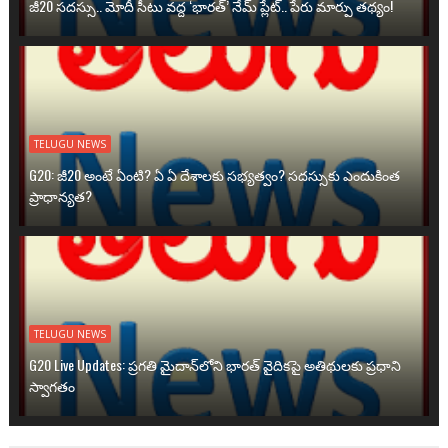
జీ20 సదస్సు.. మోదీ సీటు వద్ద ‘భారత్’ నేమ్ ప్లేట్‌.. పేరు మార్పు తథ్యం!
TELUGU NEWS
G20: జీ20 అంటే ఏంటి? ఏ ఏ దేశాలకు సభ్యత్వం? సదస్సుకు ఎందుకింత
ప్రాధాన్యత?
TELUGU NEWS
G20 Live Updates: ప్రగతి మైదాన్‌లోని భారత్ వైదికపై అతిథులకు ప్రధాని
స్వాగతం