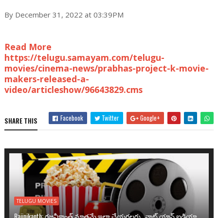
By December 31, 2022 at 03:39PM
Read More
https://telugu.samayam.com/telugu-
movies/cinema-news/prabhas-project-k-movie-
makers-released-a-
video/articleshow/96643829.cms
Facebook
Twitter
Google+
SHARE THIS
TELUGU MOVIES
Rajinikanth: రజనీకాంత్ మాత్రమే ఇలా చేయగలరు.. వాట్ యాన్ ఐడియా