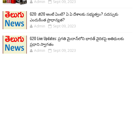
Admin
Sept 09, 2023
G20: జీ20 అంటే ఏంటి? ఏ ఏ దేశాలకు సభ్యత్వం? సదస్సుకు
ఎందుకింత ప్రాధాన్యత?
Admin
Sept 09, 2023
G20 Live Updates: ప్రగతి మైదాన్‌లోని భారత్ వైదికపై అతిథులకు
ప్రధాని స్వాగతం
Admin
Sept 09, 2023