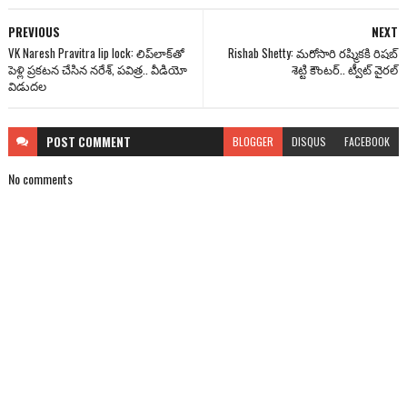
PREVIOUS
NEXT
VK Naresh Pravitra lip lock: లిప్‌లాక్‌తో
Rishab Shetty: మరోసారి రష్మికకి రిషబ్
పెళ్లి ప్రకటన చేసిన నరేశ్, పవిత్ర.. వీడియో
శెట్టి కౌంటర్.. ట్వీట్ వైరల్
విడుదల
POST
COMMENT
BLOGGER
DISQUS
FACEBOOK
No comments