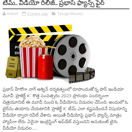
టీమ్.. వీడియో రిలీజ్.. ప్రభాస్ ఫ్యాన్స్ ఫైర్
Admin
4 years ago
Telugu Movies
ప్రభాస్ హీరోగా నాగ్ అశ్విన్ దర్శకత్వంలో రూపొందుతోన్న పాన్ ఇండియా
మూవీ ‘ప్రాజెక్ట్ K’. కొత్త సంవత్సరం 2023 ప్రారంభం సందర్భంగా
చిత్రయూనిట్ ఈ మూవీ నుంచి ఓ వీడియోను విడుదల చేసింది. అందులో ఓ
టైర్‌ను తయారు చేయటానికి ‘ప్రాజెక్ట్ K’ టీమ్ ఎలా కష్టపడిందనే విషయాన్ని
వీడియో ద్వారా రివీల్ చేశారు. అయితే వీడియోపై ప్రభాస్ ఫ్యాన్స్ మాత్రం
హ్యాపీగా లేరు. ఏదైనా ఇంట్రెస్టింగ్‌ అప్‌డేట్ వస్తుందని అనుకుంటే టైరు
వీడియో విడుదల......