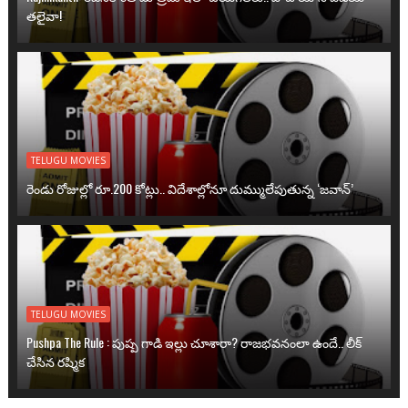
తలైవా!
TELUGU MOVIES
రెండు రోజుల్లో రూ.200 కోట్లు.. విదేశాల్లోనూ దుమ్ములేపుతున్న ‘జవాన్’
TELUGU MOVIES
Pushpa The Rule : పుష్ప గాడి ఇల్లు చూశారా? రాజభవనంలా ఉందే.. లీక్
చేసిన రష్మిక