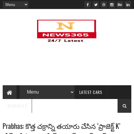
LATEST CARS
NEWSBITES
Prabhas: కొత్త చ‌క్రాన్ని త‌యారు చేసిన ‘ప్రాజెక్ట్ K’