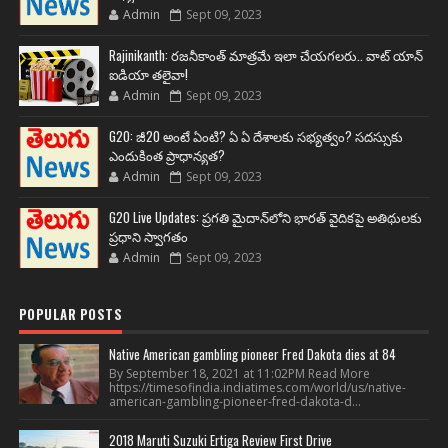
Admin
Sept 09, 2023
Rajinikanth: రజనీకాంత్ మాత్రమే ఇలా చేయగలరు.. వాట్ యాన్
ఐడియా తలైవా!
Admin
Sept 09, 2023
G20: జీ20 అంటే ఏంటి? ఏ ఏ దేశాలకు సభ్యత్వం? సదస్సుకు
ఎందుకింత ప్రాధాన్యత?
Admin
Sept 09, 2023
G20 Live Updates: ప్రగతి మైదాన్‌లోని భారత్ వైదికపై అతిథులకు
ప్రధాని స్వాగతం
Admin
Sept 09, 2023
POPULAR POSTS
Native American gambling pioneer Fred Dakota dies at 84
By September 18, 2021 at 11:02PM Read More
https://timesofindia.indiatimes.com/world/us/native-
american-gambling-pioneer-fred-dakota-d...
2018 Maruti Suzuki Ertiga Review First Drive