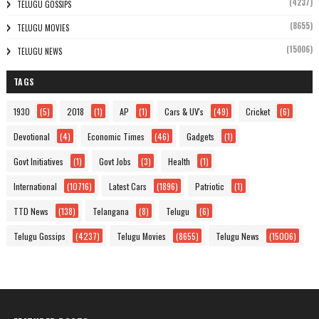
(4237)
TELUGU GOSSIPS
(8655)
TELUGU MOVIES
(15006)
TELUGU NEWS
TAGS
1930
(5)
2018
(1)
AP
(1)
Cars & UV's
(49)
Cricket
(6)
Devotional
(4)
Economic Times
(46)
Gadgets
(1)
Govt Initiatives
(1)
Govt Jobs
(3)
Health
(1)
International
(10716)
Latest Cars
(1896)
Patriotic
(1)
TTD News
(138)
Telangana
(8)
Telugu
(6)
Telugu Gossips
(4237)
Telugu Movies
(8655)
Telugu News
(15006)