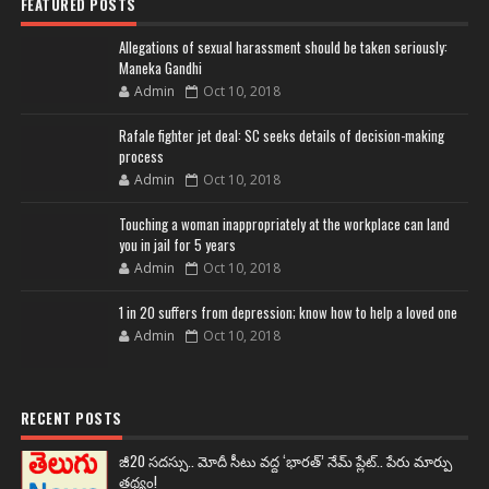
FEATURED POSTS
Allegations of sexual harassment should be taken seriously:
Maneka Gandhi
Admin
Oct 10, 2018
Rafale fighter jet deal: SC seeks details of decision-making
process
Admin
Oct 10, 2018
Touching a woman inappropriately at the workplace can land
you in jail for 5 years
Admin
Oct 10, 2018
1 in 20 suffers from depression; know how to help a loved one
Admin
Oct 10, 2018
RECENT POSTS
జీ20 సదస్సు.. మోదీ సీటు వద్ద ‘భారత్’ నేమ్ ప్లేట్‌.. పేరు మార్పు
తథ్యం!