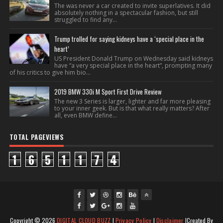
The was never a car created to invite superlatives. It did
absolutely nothing in a spectacular fashion, but still
struggled to find any...
Trump trolled for saying kidneys have a ‘special place in the
heart’
US President Donald Trump on Wednesday said kidneys
have “a very special place in the heart”, prompting many
of his critics to give him bio...
2019 BMW 330i M Sport First Drive Review
The new 3 Series is larger, lighter and far more pleasing
to your inner geek. But is that what really matters? After
all, even BMW define...
TOTAL PAGEVIEWS
1
6
5
1
1
7
4
fac
twi
gpl
ins
you
Copyright ©
2026
DIGITAL CLOUD BUZZ
|
Privacy Policy
|
Disclaimer
|Created By