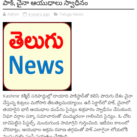
పాక్, చైనా ఆయుధాలు స్వాధీనం
Admin
4 years ago
Telugu News
Kashmir కశ్మీర్ సరిహద్దుల్లో దాయాది పాకిస్థాన్‌తో కలిసి పొరుగు దేశం చైనా
చేస్తున్న కుట్రలు మరోసారి తేటతెల్లమయ్యాయి. ఉరీ సెక్టార్‌లో పాక్, చైనాలో
తయారైన భారీ ఆయుధాల డంప్‌ను సైన్యం శుక్రవారం స్వాధీనం చేసుకుంది.
నిఘా వర్గాల పక్కా సమాచారంతో ముమ్మరంగా గాలించిన సైన్యం.. ఓ చోట
దాచిపెట్టిన పిస్టల్స్, మందుగుండ సామాగ్రిని గుర్తించింది. ఇటీవల కాలంలో
చొరబాట్లు, ఆయుధాల అక్రమ రవాణ తగ్గడంతో పాక్ ఎలాగైనా లోయలోకి
ముష్కరుల్ని పంపే ప్రయత్నం చేస్తోంది.