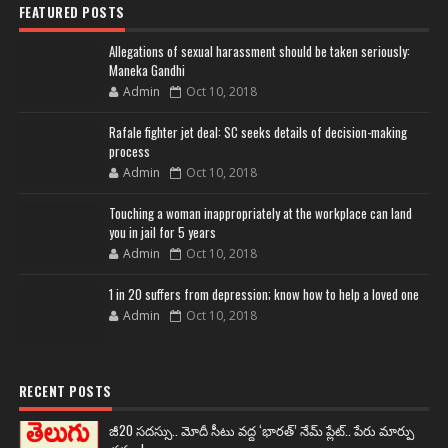
FEATURED POSTS
Allegations of sexual harassment should be taken seriously:
Maneka Gandhi
Admin
Oct 10, 2018
Rafale fighter jet deal: SC seeks details of decision-making
process
Admin
Oct 10, 2018
Touching a woman inappropriately at the workplace can land
you in jail for 5 years
Admin
Oct 10, 2018
1 in 20 suffers from depression; know how to help a loved one
Admin
Oct 10, 2018
RECENT POSTS
జీ20 సదస్సు.. మోదీ సీటు వద్ద ‘భారత్’ నేమ్ ప్లేట్‌.. పేరు మార్పు