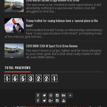
2018 Maruti Suzuki Ertiga Review First Drive
The was never a car created to invite superlatives. It did
absolutely nothing in a spectacular fashion, but still
struggled to find any...
Trump trolled for saying kidneys have a ‘special place in the
heart’
US President Donald Trump on Wednesday said kidneys
have “a very special place in the heart”, prompting many
of his critics to give him bio...
2019 BMW 330i M Sport First Drive Review
The new 3 Series is larger, lighter and far more pleasing
to your inner geek. But is that what really matters? After
all, even BMW define...
TOTAL PAGEVIEWS
1
6
5
3
2
2
1
fac
twi
gpl
ins
you