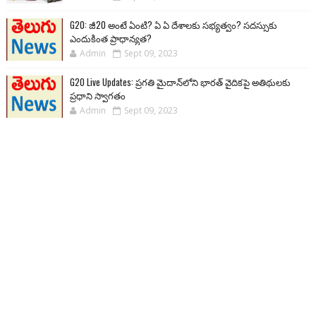
G20: జీ20 అంటే ఏంటి? ఏ ఏ దేశాలకు సభ్యత్వం? సదస్సుకు
ఎందుకింత ప్రాధాన్యత?
Admin
Sept 09, 2023
G20 Live Updates: ప్రగతి మైదాన్‌లోని భారత్ వైదికపై అతిథులకు
ప్రధాని స్వాగతం
Admin
Sept 09, 2023