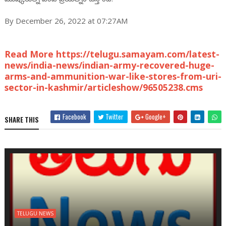
By December 26, 2022 at 07:27AM
Read More https://telugu.samayam.com/latest-
news/india-news/indian-army-recovered-huge-
arms-and-ammunition-war-like-stores-from-uri-
sector-in-kashmir/articleshow/96505238.cms
Facebook
Twitter
Google+
SHARE THIS
TELUGU NEWS