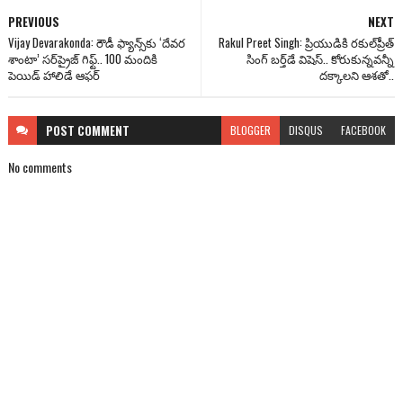
PREVIOUS
NEXT
Vijay Devarakonda: రౌడీ ఫ్యాన్స్‌కు ‘దేవర
Rakul Preet Singh: ప్రియుడికి రకుల్‌ప్రీత్
శాంటా’ సర్‌ప్రైజ్ గిఫ్ట్.. 100 మందికి
సింగ్ బర్త్‌డే విషెస్.. కోరుకున్నవన్నీ
పెయిడ్ హాలిడే ఆఫర్
దక్కాలని ఆశతో..
POST
COMMENT
BLOGGER
DISQUS
FACEBOOK
No comments