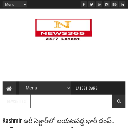
LATEST CARS
NEWSBITES
Kashmir ఉరీ సెక్టార్‌లో బయటపడ్డ భారీ డంప్..