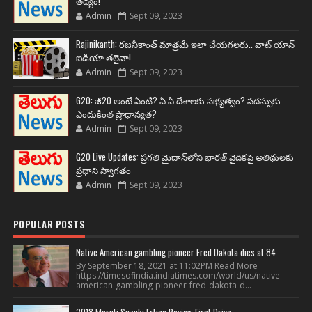
తథ్యం!
Admin
Sept 09, 2023
Rajinikanth: రజనీకాంత్ మాత్రమే ఇలా చేయగలరు.. వాట్ యాన్
ఐడియా తలైవా!
Admin
Sept 09, 2023
G20: జీ20 అంటే ఏంటి? ఏ ఏ దేశాలకు సభ్యత్వం? సదస్సుకు
ఎందుకింత ప్రాధాన్యత?
Admin
Sept 09, 2023
G20 Live Updates: ప్రగతి మైదాన్‌లోని భారత్ వైదికపై అతిథులకు
ప్రధాని స్వాగతం
Admin
Sept 09, 2023
POPULAR POSTS
Native American gambling pioneer Fred Dakota dies at 84
By September 18, 2021 at 11:02PM Read More
https://timesofindia.indiatimes.com/world/us/native-
american-gambling-pioneer-fred-dakota-d...