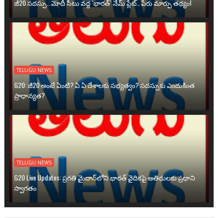
జీ20 సదస్సు.. మోదీ సీటు వద్ద ‘భారత్’ నేమ్ ప్లేట్‌.. పేరు మార్పు తథ్యం!
TELUGU NEWS
G20: జీ20 అంటే ఏంటి? ఏ ఏ దేశాలకు సభ్యత్వం? సదస్సుకు ఎందుకింత
ప్రాధాన్యత?
TELUGU NEWS
G20 Live Updates: ప్రగతి మైదాన్‌లోని భారత్ వైదికపై అతిథులకు ప్రధాని
స్వాగతం