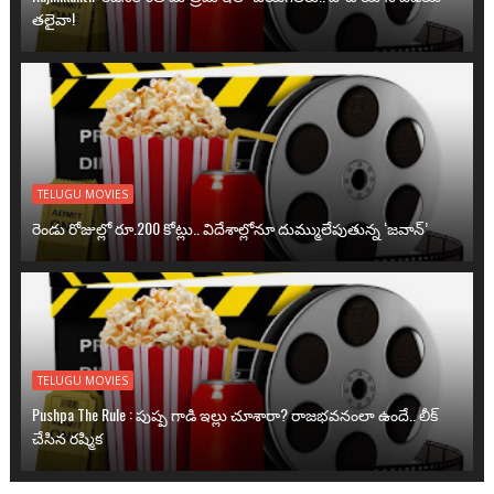
తలైవా!
TELUGU MOVIES
రెండు రోజుల్లో రూ.200 కోట్లు.. విదేశాల్లోనూ దుమ్ములేపుతున్న ‘జవాన్’
TELUGU MOVIES
Pushpa The Rule : పుష్ప గాడి ఇల్లు చూశారా? రాజభవనంలా ఉందే.. లీక్
చేసిన రష్మిక