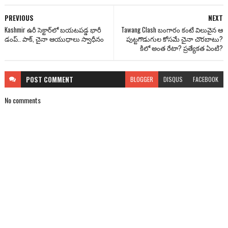
PREVIOUS
NEXT
Kashmir ఉరీ సెక్టార్‌లో బయటపడ్డ భారీ
Tawang Clash బంగారం కంటే విలువైన ఆ
డంప్.. పాక్, చైనా ఆయుధాలు స్వాధీనం
పుట్టగొడుగుల కోసమే చైనా చొరబాటు?
కిలో అంత రేటా? ప్రత్యేకత ఏంటి?
POST
COMMENT
BLOGGER
DISQUS
FACEBOOK
No comments