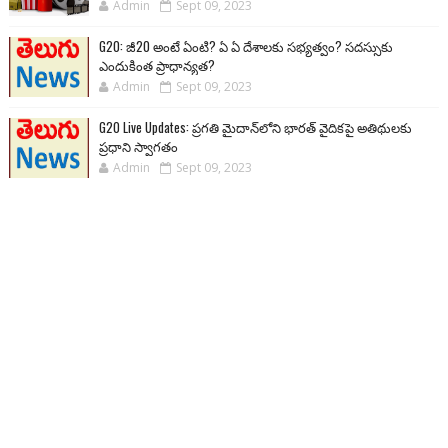
Admin
Sept 09, 2023
G20: జీ20 అంటే ఏంటి? ఏ ఏ దేశాలకు సభ్యత్వం? సదస్సుకు
ఎందుకింత ప్రాధాన్యత?
Admin
Sept 09, 2023
G20 Live Updates: ప్రగతి మైదాన్‌లోని భారత్ వైదికపై అతిథులకు
ప్రధాని స్వాగతం
Admin
Sept 09, 2023