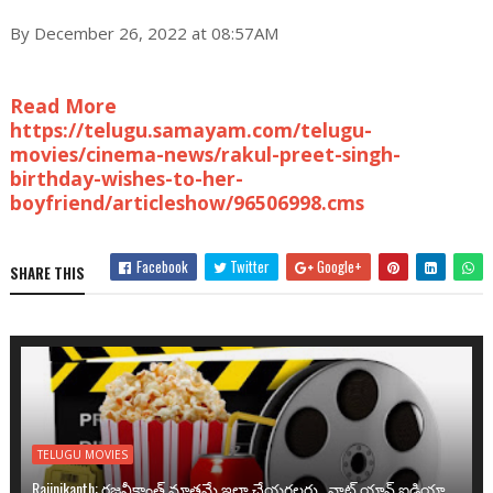
By December 26, 2022 at 08:57AM
Read More
https://telugu.samayam.com/telugu-
movies/cinema-news/rakul-preet-singh-
birthday-wishes-to-her-
boyfriend/articleshow/96506998.cms
Facebook
Twitter
Google+
SHARE THIS
TELUGU MOVIES
Rajinikanth: రజనీకాంత్ మాత్రమే ఇలా చేయగలరు.. వాట్ యాన్ ఐడియా