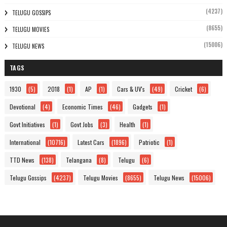
(4237)
TELUGU GOSSIPS
(8655)
TELUGU MOVIES
(15006)
TELUGU NEWS
TAGS
1930
(5)
2018
(1)
AP
(1)
Cars & UV's
(49)
Cricket
(6)
Devotional
(4)
Economic Times
(46)
Gadgets
(1)
Govt Initiatives
(1)
Govt Jobs
(3)
Health
(1)
International
(10716)
Latest Cars
(1896)
Patriotic
(1)
TTD News
(138)
Telangana
(8)
Telugu
(6)
Telugu Gossips
(4237)
Telugu Movies
(8655)
Telugu News
(15006)