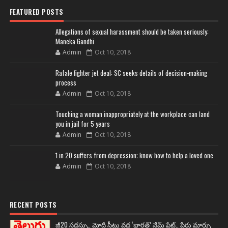
FEATURED POSTS
Allegations of sexual harassment should be taken seriously:
Maneka Gandhi
Admin
Oct 10, 2018
Rafale fighter jet deal: SC seeks details of decision-making
process
Admin
Oct 10, 2018
Touching a woman inappropriately at the workplace can land
you in jail for 5 years
Admin
Oct 10, 2018
1 in 20 suffers from depression; know how to help a loved one
Admin
Oct 10, 2018
RECENT POSTS
జీ20 సదస్సు.. మోదీ సీటు వద్ద ‘భారత్’ నేమ్ ప్లేట్‌.. పేరు మార్పు