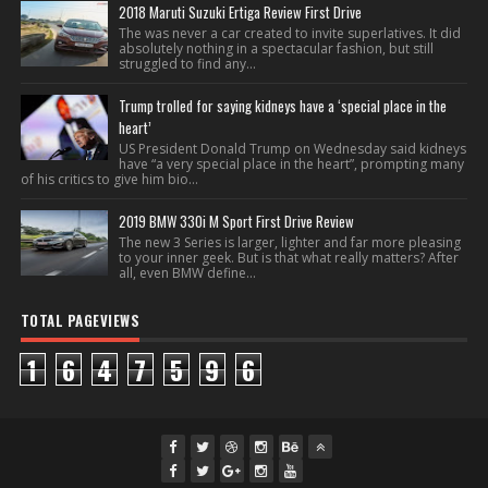
2018 Maruti Suzuki Ertiga Review First Drive
The was never a car created to invite superlatives. It did
absolutely nothing in a spectacular fashion, but still
struggled to find any...
Trump trolled for saying kidneys have a ‘special place in the
heart’
US President Donald Trump on Wednesday said kidneys
have “a very special place in the heart”, prompting many
of his critics to give him bio...
2019 BMW 330i M Sport First Drive Review
The new 3 Series is larger, lighter and far more pleasing
to your inner geek. But is that what really matters? After
all, even BMW define...
TOTAL PAGEVIEWS
1
6
4
7
5
9
6