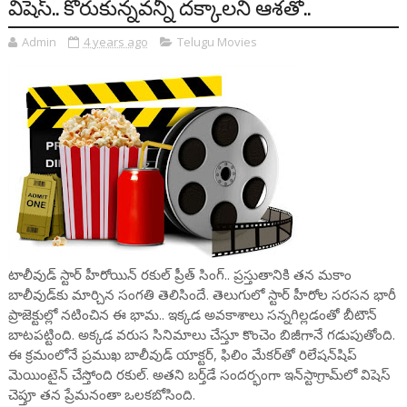
విషెస్.. కోరుకున్నవన్నీ దక్కాలని ఆశతో..
Admin
4 years ago
Telugu Movies
టాలీవుడ్ స్టార్ హీరోయిన్ రకుల్ ప్రీత్ సింగ్.. ప్రస్తుతానికి తన మకాం
బాలీవుడ్‌‌కు మార్చిన సంగతి తెలిసిందే. తెలుగులో స్టార్ హీరోల సరసన భారీ
ప్రాజెక్టుల్లో నటించిన ఈ భామ.. ఇక్కడ అవకాశాలు సన్నగిల్లడంతో బీటౌన్
బాటపట్టింది. అక్కడ వరుస సినిమాలు చేస్తూ కొంచెం బిజీగానే గడుపుతోంది.
ఈ క్రమంలోనే ప్రముఖ బాలీవుడ్ యాక్టర్, ఫిలిం మేకర్‌తో రిలేషన్‌షిప్
మెయింటైన్ చేస్తోంది రకుల్. అతని బర్త్‌డే సందర్భంగా ఇన్‌స్టాగ్రామ్‌లో విషెస్
చెప్తూ తన ప్రేమనంతా ఒలకబోసింది.