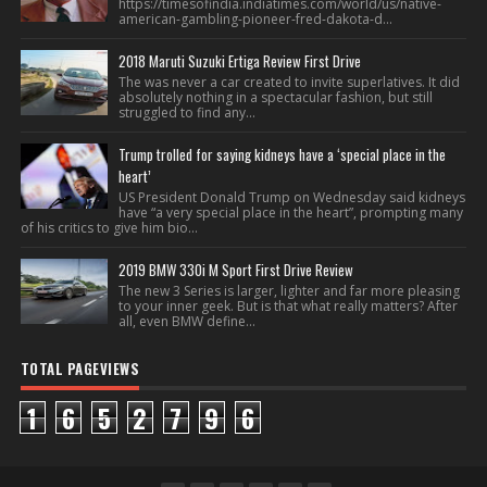
https://timesofindia.indiatimes.com/world/us/native-
american-gambling-pioneer-fred-dakota-d...
2018 Maruti Suzuki Ertiga Review First Drive
The was never a car created to invite superlatives. It did
absolutely nothing in a spectacular fashion, but still
struggled to find any...
Trump trolled for saying kidneys have a ‘special place in the
heart’
US President Donald Trump on Wednesday said kidneys
have “a very special place in the heart”, prompting many
of his critics to give him bio...
2019 BMW 330i M Sport First Drive Review
The new 3 Series is larger, lighter and far more pleasing
to your inner geek. But is that what really matters? After
all, even BMW define...
TOTAL PAGEVIEWS
1
6
5
2
7
9
6