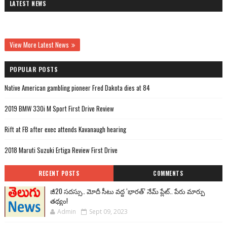
LATEST NEWS
View More Latest News
POPULAR POSTS
Native American gambling pioneer Fred Dakota dies at 84
2019 BMW 330i M Sport First Drive Review
Rift at FB after exec attends Kavanaugh hearing
2018 Maruti Suzuki Ertiga Review First Drive
RECENT POSTS
COMMENTS
జీ20 సదస్సు.. మోదీ సీటు వద్ద ‘భారత్’ నేమ్ ప్లేట్‌.. పేరు మార్పు
తథ్యం!
Admin
Sept 09, 2023