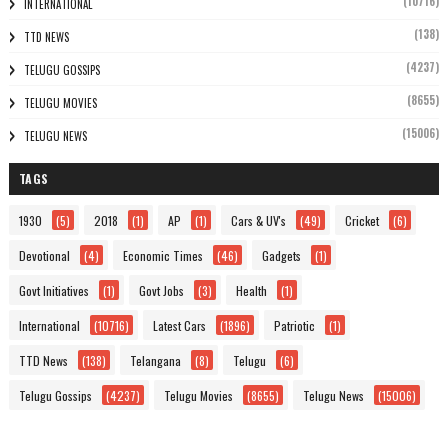
(10716)
INTERNATIONAL
(138)
TTD NEWS
(4237)
TELUGU GOSSIPS
(8655)
TELUGU MOVIES
(15006)
TELUGU NEWS
TAGS
1930
(5)
2018
(1)
AP
(1)
Cars & UV's
(49)
Cricket
(6)
Devotional
(4)
Economic Times
(46)
Gadgets
(1)
Govt Initiatives
(1)
Govt Jobs
(3)
Health
(1)
International
(10716)
Latest Cars
(1896)
Patriotic
(1)
TTD News
(138)
Telangana
(8)
Telugu
(6)
Telugu Gossips
(4237)
Telugu Movies
(8655)
Telugu News
(15006)