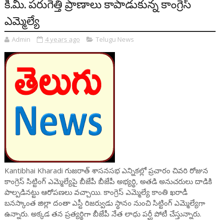
కి.మీ. పరుగెత్తి ప్రాణాలు కాపాడుకున్న కాంగ్రెస్
ఎమ్మెల్యే
Admin
4 years ago
Telugu News
Kantibhai Kharadi గుజరాత్ శాసనసభ ఎన్నికల్లో ప్రచారం చివరి రోజున
కాంగ్రెస్ సిట్టింగ్ ఎమ్మెల్యేపై బీజేపీ బీజేపీ అభ్యర్థి, అతడి అనుచరులు దాడికి
పాల్పడినట్టు ఆరోపణలు వచ్చాయి. కాంగ్రెస్ ఎమ్మెల్యే కాంతి ఖరాడీ
బనస్కాంత జిల్లా దంతా ఎస్టీ రిజర్వుడు స్థానం నుంచి సిట్టింగ్ ఎమ్మెల్యే‌గా
ఉన్నారు. అక్కడ తన ప్రత్యర్థిగా బీజేపీ నేత లాధు పర్ఘీ పోటీ చేస్తున్నారు.