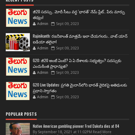
జీ20 సదస్సు.. మోదీ సీటు వద్ద ‘భారత్’ నేమ్ ప్లేట్‌.. పేరు మార్పు
తథ్యం!
Admin
Sept 09, 2023
Rajinikanth: రజనీకాంత్ మాత్రమే ఇలా చేయగలరు.. వాట్ యాన్
ఐడియా తలైవా!
Admin
Sept 09, 2023
G20: జీ20 అంటే ఏంటి? ఏ ఏ దేశాలకు సభ్యత్వం? సదస్సుకు
ఎందుకింత ప్రాధాన్యత?
Admin
Sept 09, 2023
G20 Live Updates: ప్రగతి మైదాన్‌లోని భారత్ వైదికపై అతిథులకు
ప్రధాని స్వాగతం
Admin
Sept 09, 2023
POPULAR POSTS
Native American gambling pioneer Fred Dakota dies at 84
By September 18, 2021 at 11:02PM Read More