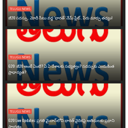
TELUGU NEWS
జీ20 సదస్సు.. మోదీ సీటు వద్ద ‘భారత్’ నేమ్ ప్లేట్‌.. పేరు మార్పు తథ్యం!
TELUGU NEWS
G20: జీ20 అంటే ఏంటి? ఏ ఏ దేశాలకు సభ్యత్వం? సదస్సుకు ఎందుకింత
ప్రాధాన్యత?
TELUGU NEWS
G20 Live Updates: ప్రగతి మైదాన్‌లోని భారత్ వైదికపై అతిథులకు ప్రధాని
స్వాగతం