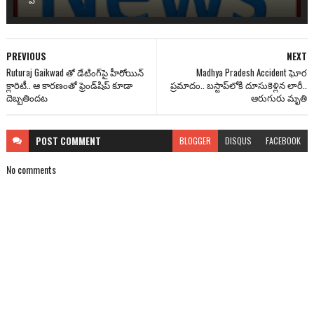
PREVIOUS
NEXT
Ruturaj Gaikwad తో డేటింగ్‌పై హీరోయిన్
Madhya Pradesh Accident ఘోర
క్లారిటీ.. ఆ కారణంతో ఫ్రెండ్‌షిప్ కూడా
ప్రమాదం.. బస్టాప్‌లోకి దూసుకెళ్లిన లారీ..
దెబ్బతిందట
ఆరుగురు మృతి
POST
COMMENT
BLOGGER
DISQUS
FACEBOOK
No comments