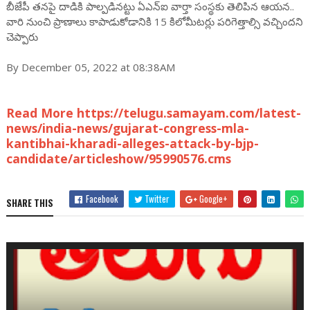
బీజేపీ తనపై దాడికి పాల్పడినట్టు ఏఎన్ఐ వార్తా సంస్థకు తెలిపిన ఆయన..
వారి నుంచి ప్రాణాలు కాపాడుకోడానికి 15 కిలోమీటర్లు పరిగెత్తాల్సి వచ్చిందని
చెప్పారు
By December 05, 2022 at 08:38AM
Read More https://telugu.samayam.com/latest-
news/india-news/gujarat-congress-mla-
kantibhai-kharadi-alleges-attack-by-bjp-
candidate/articleshow/95990576.cms
Facebook
Twitter
Google+
SHARE THIS