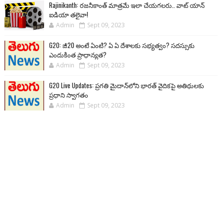
Rajinikanth: రజనీకాంత్ మాత్రమే ఇలా చేయగలరు.. వాట్ యాన్
ఐడియా తలైవా!
Admin
Sept 09, 2023
G20: జీ20 అంటే ఏంటి? ఏ ఏ దేశాలకు సభ్యత్వం? సదస్సుకు
ఎందుకింత ప్రాధాన్యత?
Admin
Sept 09, 2023
G20 Live Updates: ప్రగతి మైదాన్‌లోని భారత్ వైదికపై అతిథులకు
ప్రధాని స్వాగతం
Admin
Sept 09, 2023