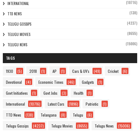
(10716)
INTERNATIONAL
(138)
TTD NEWS
(4237)
TELUGU GOSSIPS
(8655)
TELUGU MOVIES
(15006)
TELUGU NEWS
TAGS
1930
(5)
2018
(1)
AP
(1)
Cars & UV's
(49)
Cricket
(6)
Devotional
(4)
Economic Times
(46)
Gadgets
(1)
Govt Initiatives
(1)
Govt Jobs
(3)
Health
(1)
International
(10716)
Latest Cars
(1896)
Patriotic
(1)
TTD News
(138)
Telangana
(8)
Telugu
(6)
Telugu Gossips
(4237)
Telugu Movies
(8655)
Telugu News
(15006)