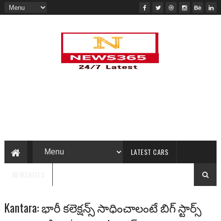
LATEST CARS
NEWSBITES
Kantara: భారీ కలెక్ష‌న్స్ సాధించాలంటే బిగ్ స్టార్స్