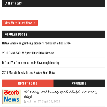
LATEST NEWS
View More Latest News
POPULAR POSTS
Native American gambling pioneer Fred Dakota dies at 84
2019 BMW 330i M Sport First Drive Review
Rift at FB after exec attends Kavanaugh hearing
2018 Maruti Suzuki Ertiga Review First Drive
RECENT POSTS
COMMENTS
జీ20 సదస్సు.. మోదీ సీటు వద్ద ‘భారత్’ నేమ్ ప్లేట్‌.. పేరు మార్పు
తథ్యం!
Admin
Sept 09, 2023