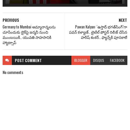
PREVIOUS
NEXT
Germany to Mumbai అమ్మానాన్నలను
Pawan Kalyan: ‘ఉస్తాద్ భగత్‌సింగ్‌’గా
చూసేందుకు బైక్‌పై జర్మనీ నుంచి
ప‌వ‌న్ క‌ళ్యాణ్‌.. టైటిల్ పోస్ట‌ర్ రిలీజ్ చేసిన
ముంబయికి.. యువతి సాహసానికి
హ‌రీష్ శంక‌ర్‌.. ఫ్యాన్స్‌కి పూన‌కాలే
హ్యాట్సాప్
POST
COMMENT
BLOGGER
DISQUS
FACEBOOK
No comments