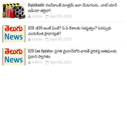
Rajinikanth: రజనీకాంత్ మాత్రమే ఇలా చేయగలరు.. వాట్ యాన్
ఐడియా తలైవా!
Admin
Sept 09, 2023
G20: జీ20 అంటే ఏంటి? ఏ ఏ దేశాలకు సభ్యత్వం? సదస్సుకు
ఎందుకింత ప్రాధాన్యత?
Admin
Sept 09, 2023
G20 Live Updates: ప్రగతి మైదాన్‌లోని భారత్ వైదికపై అతిథులకు
ప్రధాని స్వాగతం
Admin
Sept 09, 2023