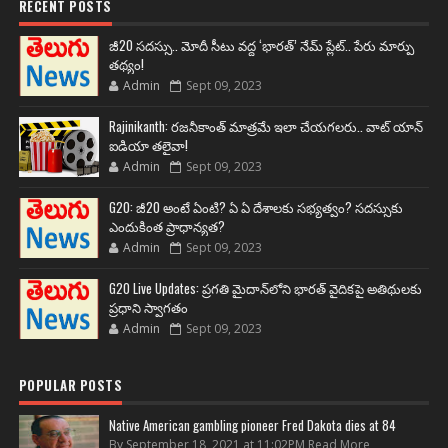
RECENT POSTS
జీ20 సదస్సు.. మోదీ సీటు వద్ద ‘భారత్’ నేమ్ ప్లేట్‌.. పేరు మార్పు
తథ్యం!
Admin
Sept 09, 2023
Rajinikanth: రజనీకాంత్ మాత్రమే ఇలా చేయగలరు.. వాట్ యాన్
ఐడియా తలైవా!
Admin
Sept 09, 2023
G20: జీ20 అంటే ఏంటి? ఏ ఏ దేశాలకు సభ్యత్వం? సదస్సుకు
ఎందుకింత ప్రాధాన్యత?
Admin
Sept 09, 2023
G20 Live Updates: ప్రగతి మైదాన్‌లోని భారత్ వైదికపై అతిథులకు
ప్రధాని స్వాగతం
Admin
Sept 09, 2023
POPULAR POSTS
Native American gambling pioneer Fred Dakota dies at 84
By September 18, 2021 at 11:02PM Read More