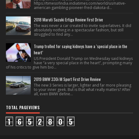
https://timesofindia.indiatimes.com/world/us/native-
american-gambling-pioneer-fred-dakota-d...
2018 Maruti Suzuki Ertiga Review First Drive
The was never a car created to invite superlatives. It did
absolutely nothing in a spectacular fashion, but still
struggled to find any...
Trump trolled for saying kidneys have a ‘special place in the
heart’
US President Donald Trump on Wednesday said kidneys
have “a very special place in the heart”, prompting many
of his critics to give him bio...
2019 BMW 330i M Sport First Drive Review
The new 3 Series is larger, lighter and far more pleasing
to your inner geek. But is that what really matters? After
all, even BMW define...
TOTAL PAGEVIEWS
1
6
5
2
8
0
5