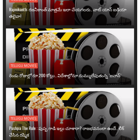
Rajinikanth: రజనీకాంత్ మాత్రమే ఇలా చేయగలరు.. వాట్ యాన్ ఐడియా
తలైవా!
TELUGU MOVIES
రెండు రోజుల్లో రూ.200 కోట్లు.. విదేశాల్లోనూ దుమ్ములేపుతున్న ‘జవాన్’
TELUGU MOVIES
Pushpa The Rule : పుష్ప గాడి ఇల్లు చూశారా? రాజభవనంలా ఉందే.. లీక్
చేసిన రష్మిక