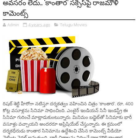
అవ‌స‌రం లేదు.. ‘కాంతార’ సక్సెస్‌పై రాజ‌మౌళి
కామెంట్స్‌
Admin
4 years ago
Telugu Movies
రిషబ్ శెట్టి హీరోగా నటిస్తూ దర్శకత్వం వహించిన చిత్రం ‘కాంతార’. రూ. 400
కోట్ల వసూళ్లను సినిమా సాధించింది. ఎంటైర్ ఇండియన్ సినీ ఇండస్ట్రీ ఈ
సినిమా గురించే మాట్లాడుకుంటున్నారు. మినిమం బడ్జెట్‌తో సినిమాకు భారీ
వసూళ్లు వచ్చాయని అందరరూ అప్రిషియేట్ చేస్తున్నారు. ఈ క్రమంలో
దర్శకధీరుడు కాంతార సినిమాను ఉద్దేశించి చేసిన కామెంట్స్ వీడియో
నెట్టింట వైరల్ అవుతుంది. భారీ చిత్రాలను నిర్మించే రాజమౌళి కాంతార