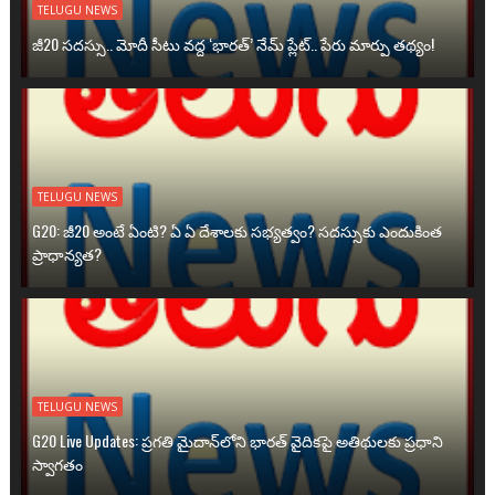
TELUGU NEWS
జీ20 సదస్సు.. మోదీ సీటు వద్ద ‘భారత్’ నేమ్ ప్లేట్‌.. పేరు మార్పు తథ్యం!
TELUGU NEWS
G20: జీ20 అంటే ఏంటి? ఏ ఏ దేశాలకు సభ్యత్వం? సదస్సుకు ఎందుకింత
ప్రాధాన్యత?
TELUGU NEWS
G20 Live Updates: ప్రగతి మైదాన్‌లోని భారత్ వైదికపై అతిథులకు ప్రధాని
స్వాగతం