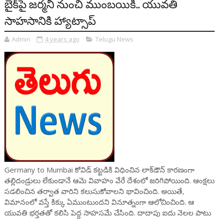
బైక్‌పై జర్మనీ నుంచి ముంబయికి.. యువతి
సాహసానికి హ్యాట్సాప్
Admin
4 years ago
Telugu News
Germany to Mumbai కోవిడ్ కట్టడికి విధించిన లాక్‌డౌన్ కారణంగా
తల్లిదండ్రులు లేకుండానే ఆమె వివాహం వేరే దేశంలో జరిగిపోయింది. ఆంక్షలు
సడలించిన తర్వాత వారిని కలుసుకోవాలని భావించింది. అయితే,
విమానంలో వస్తే కిక్కు ఏముంటుందని వినూత్నంగా ఆలోచించింది. ఆ
యువతి భర్తతతో కలిసి పెద్ద సాహసమే చేసింది. దాదాపు ఐదు నెలల పాటు