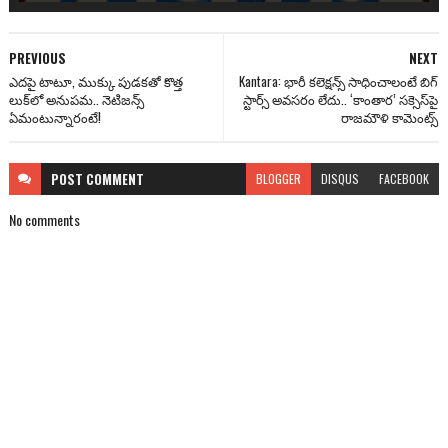
PREVIOUS
NEXT
ఎద‌పై టాటూ, ముక్కు పుడ‌క‌తో కొత్త
Kantara: భారీ కలెక్ష‌న్స్ సాధించాలంటే బిగ్
లుక్‌లో అనుప‌మ.. నెటిజ‌న్స్
స్టార్స్ అవ‌స‌రం లేదు.. ‘కాంతార’ సక్సెస్‌పై
ఏమంటున్నారంటే!
రాజ‌మౌళి కామెంట్స్‌
POST
COMMENT
BLOGGER
DISQUS
FACEBOOK
No comments