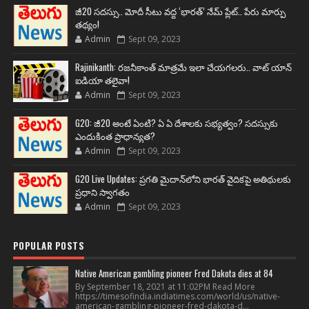
జీ20 సదస్సు.. మోదీ సీటు వద్ద ‘భారత్’ నేమ్ ప్లేట్‌.. పేరు మార్పు
తథ్యం!
Admin
Sept 09, 2023
Rajinikanth: రజనీకాంత్ మాత్రమే ఇలా చేయగలరు.. వాట్ యాన్
ఐడియా తలైవా!
Admin
Sept 09, 2023
G20: జీ20 అంటే ఏంటి? ఏ ఏ దేశాలకు సభ్యత్వం? సదస్సుకు
ఎందుకింత ప్రాధాన్యత?
Admin
Sept 09, 2023
G20 Live Updates: ప్రగతి మైదాన్‌లోని భారత్ వైదికపై అతిథులకు
ప్రధాని స్వాగతం
Admin
Sept 09, 2023
POPULAR POSTS
Native American gambling pioneer Fred Dakota dies at 84
By September 18, 2021 at 11:02PM Read More
https://timesofindia.indiatimes.com/world/us/native-
american-gambling-pioneer-fred-dakota-d...