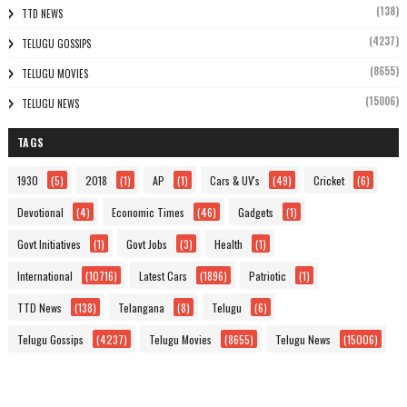
(138)
TTD NEWS
(4237)
TELUGU GOSSIPS
(8655)
TELUGU MOVIES
(15006)
TELUGU NEWS
TAGS
1930
(5)
2018
(1)
AP
(1)
Cars & UV's
(49)
Cricket
(6)
Devotional
(4)
Economic Times
(46)
Gadgets
(1)
Govt Initiatives
(1)
Govt Jobs
(3)
Health
(1)
International
(10716)
Latest Cars
(1896)
Patriotic
(1)
TTD News
(138)
Telangana
(8)
Telugu
(6)
Telugu Gossips
(4237)
Telugu Movies
(8655)
Telugu News
(15006)