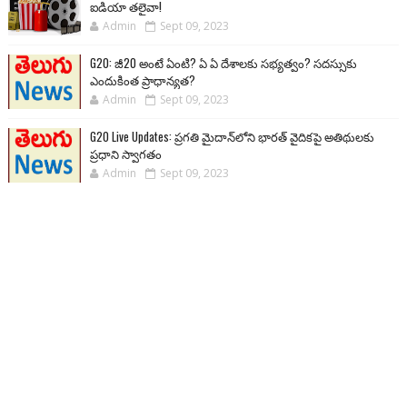
ఐడియా తలైవా!
Admin
Sept 09, 2023
G20: జీ20 అంటే ఏంటి? ఏ ఏ దేశాలకు సభ్యత్వం? సదస్సుకు
ఎందుకింత ప్రాధాన్యత?
Admin
Sept 09, 2023
G20 Live Updates: ప్రగతి మైదాన్‌లోని భారత్ వైదికపై అతిథులకు
ప్రధాని స్వాగతం
Admin
Sept 09, 2023