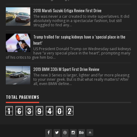
2018 Maruti Suzuki Ertiga Review First Drive
The was never a car created to invite superlatives. It did
absolutely nothing in a spectacular fashion, but still
struggled to find any...
Trump trolled for saying kidneys have a ‘special place in the
heart’
US President Donald Trump on Wednesday said kidneys
have “a very special place in the heart”, prompting many
of his critics to give him bio...
2019 BMW 330i M Sport First Drive Review
The new 3 Series is larger, lighter and far more pleasing
to your inner geek. But is that what really matters? After
all, even BMW define...
TOTAL PAGEVIEWS
1
6
3
9
4
0
2