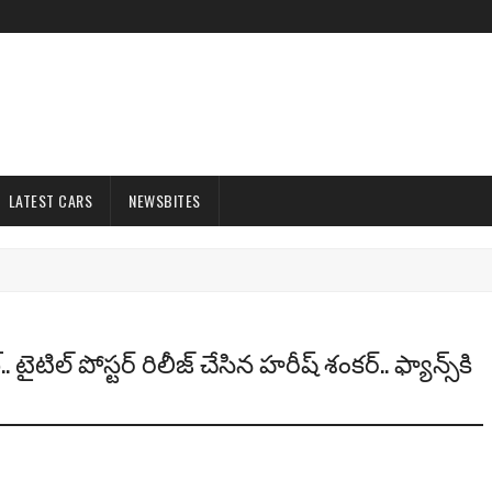
LATEST CARS
NEWSBITES
 టైటిల్ పోస్ట‌ర్ రిలీజ్ చేసిన హ‌రీష్ శంక‌ర్‌.. ఫ్యాన్స్‌కి