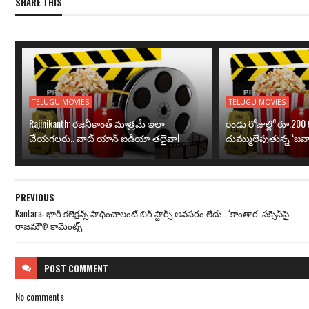
SHARE THIS
TELUGU MOVIES
TELUGU MOVIES
Rajinikanth: రజనీకాంత్ మాత్రమే ఇలా
రెండు రోజుల్లో రూ.200 క
చేయగలరు.. వాట్ యాన్ ఐడియా తలైవా!
దుమ్ములేపుతున్న ‘జవా
PREVIOUS
Kantara: భారీ కలెక్ష‌న్స్ సాధించాలంటే బిగ్ స్టార్స్ అవ‌స‌రం లేదు.. ‘కాంతార’ సక్సెస్‌పై
రాజ‌మౌళి కామెంట్స్‌
POST
COMMENT
No comments