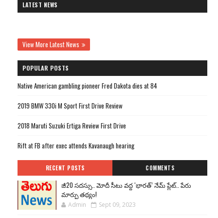
LATEST NEWS
View More Latest News
POPULAR POSTS
Native American gambling pioneer Fred Dakota dies at 84
2019 BMW 330i M Sport First Drive Review
2018 Maruti Suzuki Ertiga Review First Drive
Rift at FB after exec attends Kavanaugh hearing
RECENT POSTS
COMMENTS
జీ20 సదస్సు.. మోదీ సీటు వద్ద ‘భారత్’ నేమ్ ప్లేట్‌.. పేరు
మార్పు తథ్యం!
Admin
Sept 09, 2023