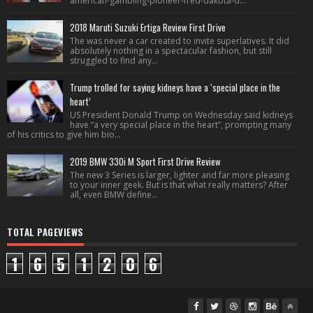
american-gambling-pioneer-fred-dakota-d...
2018 Maruti Suzuki Ertiga Review First Drive
The was never a car created to invite superlatives. It did
absolutely nothing in a spectacular fashion, but still
struggled to find any...
Trump trolled for saying kidneys have a ‘special place in the
heart’
US President Donald Trump on Wednesday said kidneys
have “a very special place in the heart”, prompting many
of his critics to give him bio...
2019 BMW 330i M Sport First Drive Review
The new 3 Series is larger, lighter and far more pleasing
to your inner geek. But is that what really matters? After
all, even BMW define...
TOTAL PAGEVIEWS
1
6
5
1
2
0
6