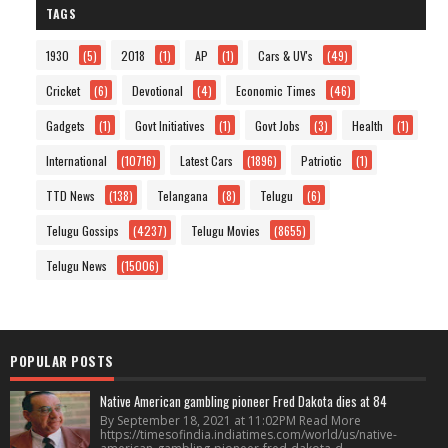
TAGS
1930
(5)
2018
(1)
AP
(1)
Cars & UV's
(49)
Cricket
(6)
Devotional
(4)
Economic Times
(46)
Gadgets
(1)
Govt Initiatives
(1)
Govt Jobs
(3)
Health
(1)
International
(10716)
Latest Cars
(1896)
Patriotic
(1)
TTD News
(138)
Telangana
(8)
Telugu
(6)
Telugu Gossips
(4237)
Telugu Movies
(8655)
Telugu News
(15006)
POPULAR POSTS
Native American gambling pioneer Fred Dakota dies at 84
By September 18, 2021 at 11:02PM Read More
https://timesofindia.indiatimes.com/world/us/native-