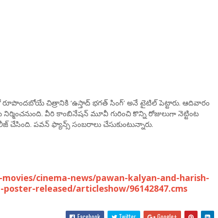
 రూపొందబోయే చిత్రానికి ‘ఉస్తాద్ భగత్ సింగ్’ అనే టైటిల్ పెట్టారు. ఆదివారం
 నిర్మించనుంది. వీరి కాంబినేషన్ మూవీ గురించి కొన్ని రోజులుగా నెట్టింట
ీజ్ చేసింది. పవన్ ఫ్యాన్స్ సంబరాలు చేసుకుంటున్నారు.
-movies/cinema-news/pawan-kalyan-and-harish-
e-poster-released/articleshow/96142847.cms
Facebook
Twitter
Google+