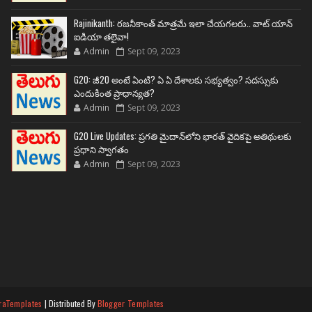
Rajinikanth: రజనీకాంత్ మాత్రమే ఇలా చేయగలరు.. వాట్ యాన్
ఐడియా తలైవా!
Admin
Sept 09, 2023
G20: జీ20 అంటే ఏంటి? ఏ ఏ దేశాలకు సభ్యత్వం? సదస్సుకు
ఎందుకింత ప్రాధాన్యత?
Admin
Sept 09, 2023
G20 Live Updates: ప్రగతి మైదాన్‌లోని భారత్ వైదికపై అతిథులకు
ప్రధాని స్వాగతం
Admin
Sept 09, 2023
raTemplates
| Distributed By
Blogger Templates