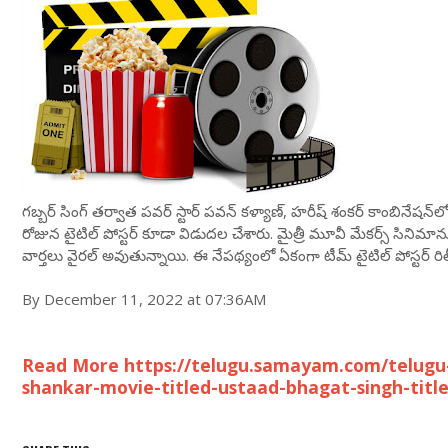
గబ్బర్ సింగ్ తర్వాత పవర్ స్టార్ పవన్ కళ్యాణ్, హరీష్ శంకర్ కాంబినేషన్‌లో
రోజున టైటిల్ పోస్టర్ కూడా విడుదల చేశారు. మైత్రీ మూవీ మేకర్స్‌ సినిమాను
వార్తలు వైరల్ అవుతున్నాయి. ఈ నేపథ్యంలో ఏకంగా టీమ్ టైటిల్ పోస్టర్ రిల
By December 11, 2022 at 07:36AM
Read More https://telugu.samayam.com/telugu
shankar-movie-titled-ustaad-bhagat-singh-titl