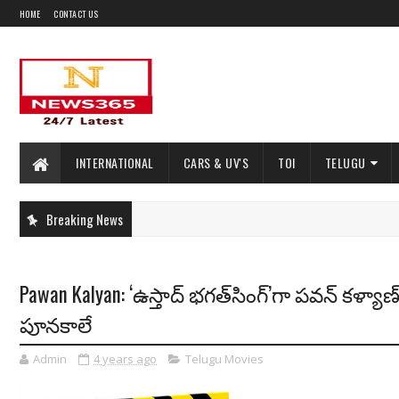
HOME
CONTACT US
INTERNATIONAL
CARS & UV'S
TOI
TELUGU
Breaking News
Pawan Kalyan: ‘ఉస్తాద్ భగత్‌సింగ్‌’గా ప‌వ‌న్ క‌ళ్యాణ్‌..
పూన‌కాలే
Admin
4 years ago
Telugu Movies