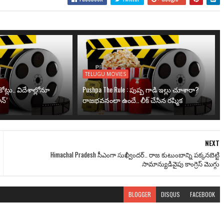
TELUGU MOVIES
ోట్లు.. విదేశాల్లోనూ
Pushpa The Rule : పుష్ప గాడి ఇల్లు చూశారా?
న్’
రాజభవనంలా ఉందే.. లీక్ చేసిన రష్మిక
NEXT
Himachal Pradesh సీఎంగా సుఖ్వీందర్.. రాజ కుటుంబాన్ని పక్కనబెట్టి
సామాన్యుడివైపు కాంగ్రెస్ మొగ్గు
BLOGGER
DISQUS
FACEBOOK