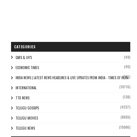
CATEGORIES
(49)
CARS & UV'S
(46)
ECONOMIC TIMES
(106)
INDIA NEWS | LATEST NEWS HEADLINES & LIVE UPDATES FROM INDIA - TIMES OF INDIA
(10716)
INTERNATIONAL
(138)
TTD NEWS
(4237)
TELUGU GOSSIPS
(8655)
TELUGU MOVIES
(15006)
TELUGU NEWS