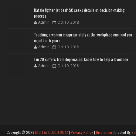
Rafale fighter jet deal: SC seeks details of decision-making
process
Admin
Oct 10, 2018
Touching a woman inappropriately at the workplace can land you
in jail for 5 years
Admin
Oct 10, 2018
1 in 20 suffers from depression; know how to help a loved one
Admin
Oct 10, 2018
Copyright ©
2026
DIGITAL CLOUD BUZZ
|
Privacy Policy
|
Disclaimer
|Created By
So