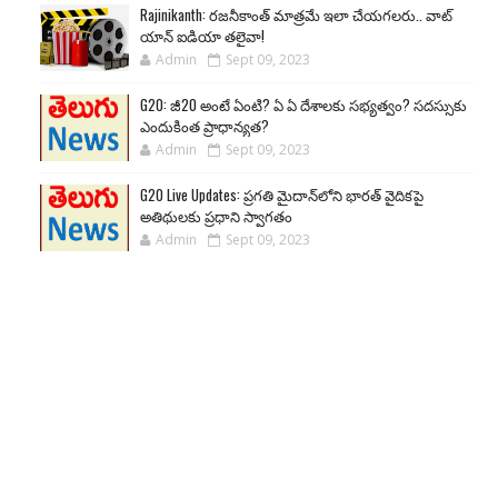
Rajinikanth: రజనీకాంత్ మాత్రమే ఇలా చేయగలరు.. వాట్
యాన్ ఐడియా తలైవా!
Admin
Sept 09, 2023
G20: జీ20 అంటే ఏంటి? ఏ ఏ దేశాలకు సభ్యత్వం? సదస్సుకు
ఎందుకింత ప్రాధాన్యత?
Admin
Sept 09, 2023
G20 Live Updates: ప్రగతి మైదాన్‌లోని భారత్ వైదికపై
అతిథులకు ప్రధాని స్వాగతం
Admin
Sept 09, 2023