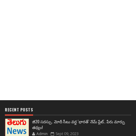
RECENT POSTS
జీ20 సదస్సు.. మోదీ సీటు వద్ద ‘భారత్’ నేమ్ ప్లేట్‌.. పేరు మార్పు
తథ్యం!
Admin
Sept 09, 2023