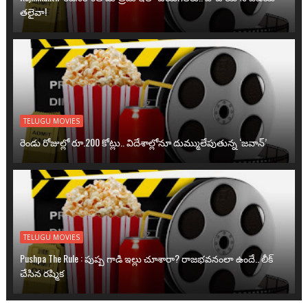
తలైవా!
TELUGU MOVIES
రెండు రోజుల్లో రూ.200 కోట్లు.. విదేశాల్లోనూ దుమ్ములేపుతున్న ‘జవాన్’
TELUGU MOVIES
Pushpa The Rule : పుష్ప గాడి ఇల్లు చూశారా? రాజభవనంలా ఉందే.. లీక్
చేసిన రష్మిక