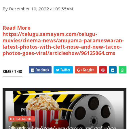
By December 10, 2022 at 09:55AM
Read More
https://telugu.samayam.com/telugu-
movies/cinema-news/anupama-parameswaran-
latest-photos-with-cleft-nose-and-new-tatoo-
photos-goes-viral/articleshow/96125064.cms
Facebook
Twitter
Google+
SHARE THIS
TELUGU MOVIES
Rajinikanth: రజనీకాంత్ మాత్రమే ఇలా చేయగలరు.. వాట్ యాన్ ఐడియా