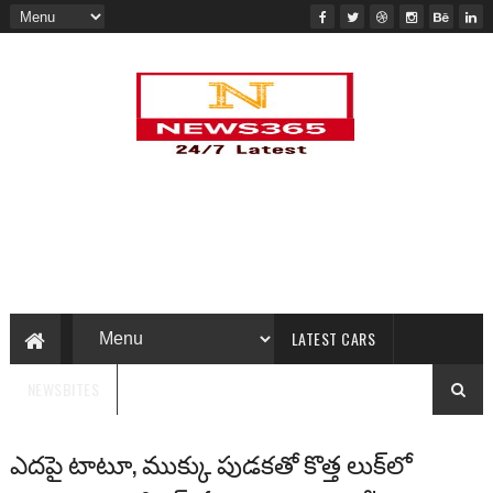
LATEST CARS
NEWSBITES
ఎద‌పై టాటూ, ముక్కు పుడ‌క‌తో కొత్త లుక్‌లో