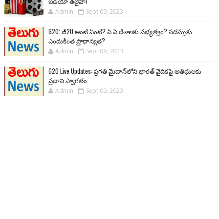
ఐడియా తలైవా!
Admin
Sept 09, 2023
G20: జీ20 అంటే ఏంటి? ఏ ఏ దేశాలకు సభ్యత్వం? సదస్సుకు
ఎందుకింత ప్రాధాన్యత?
Admin
Sept 09, 2023
G20 Live Updates: ప్రగతి మైదాన్‌లోని భారత్ వైదికపై అతిథులకు
ప్రధాని స్వాగతం
Admin
Sept 09, 2023