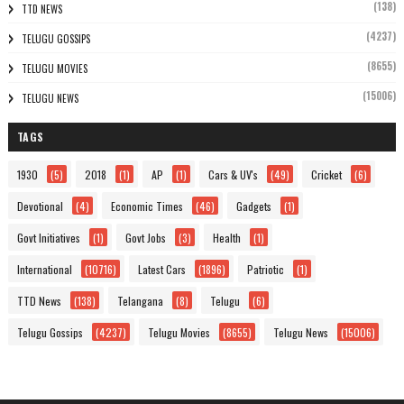
(138)
TTD NEWS
(4237)
TELUGU GOSSIPS
(8655)
TELUGU MOVIES
(15006)
TELUGU NEWS
TAGS
1930
(5)
2018
(1)
AP
(1)
Cars & UV's
(49)
Cricket
(6)
Devotional
(4)
Economic Times
(46)
Gadgets
(1)
Govt Initiatives
(1)
Govt Jobs
(3)
Health
(1)
International
(10716)
Latest Cars
(1896)
Patriotic
(1)
TTD News
(138)
Telangana
(8)
Telugu
(6)
Telugu Gossips
(4237)
Telugu Movies
(8655)
Telugu News
(15006)