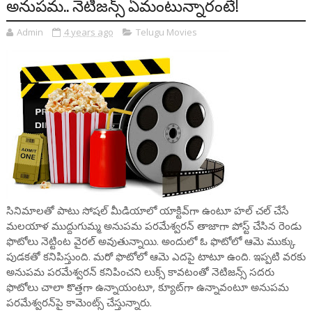
అనుప‌మ.. నెటిజ‌న్స్ ఏమంటున్నారంటే!
Admin
4 years ago
Telugu Movies
సినిమాలతో పాటు సోషల్ మీడియాలో యాక్టివ్‌గా ఉంటూ హల్ చల్ చేసే
మలయాళ ముద్దుగుమ్మ అనుపమ పరమేశ్వరన్ తాజాగా పోస్ట్ చేసిన రెండు
ఫొటోలు నెట్టింట వైరల్ అవుతున్నాయి. అందులో ఓ ఫొటోలో ఆమె ముక్కు
పుడకతో కనిపిస్తుంది. మరో ఫొటోలో ఆమె ఎదపై టాటూ ఉంది. ఇప్పటి వరకు
అనుపమ పరమేశ్వరన్ కనిపించని లుక్స్ కావటంతో నెటిజన్స్ సదరు
ఫొటోలు చాలా కొత్తగా ఉన్నాయంటూ, క్యూట్‌గా ఉన్నావంటూ అనుపమ
పరమేశ్వరన్‌పై కామెంట్స్ చేస్తున్నారు.