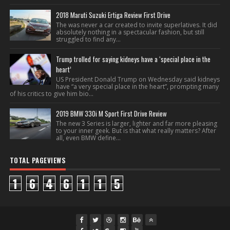
2018 Maruti Suzuki Ertiga Review First Drive
The was never a car created to invite superlatives. It did
absolutely nothing in a spectacular fashion, but still
struggled to find any...
Trump trolled for saying kidneys have a ‘special place in the
heart’
US President Donald Trump on Wednesday said kidneys
have “a very special place in the heart”, prompting many
of his critics to give him bio...
2019 BMW 330i M Sport First Drive Review
The new 3 Series is larger, lighter and far more pleasing
to your inner geek. But is that what really matters? After
all, even BMW define...
TOTAL PAGEVIEWS
1
6
4
6
1
1
5