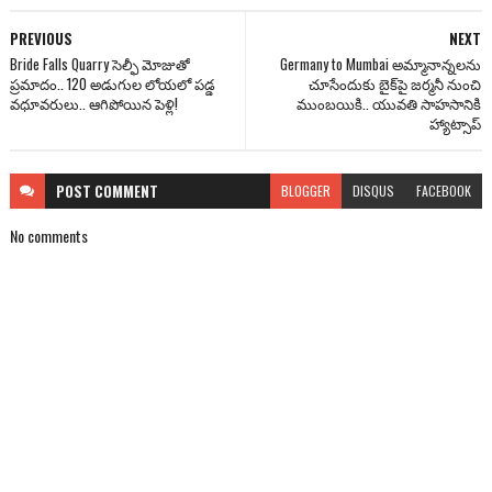
PREVIOUS
NEXT
Bride Falls Quarry సెల్ఫీ మోజుతో
Germany to Mumbai అమ్మానాన్నలను
ప్రమాదం.. 120 అడుగుల లోయలో పడ్డ
చూసేందుకు బైక్‌పై జర్మనీ నుంచి
వధూవరులు.. ఆగిపోయిన పెళ్లి!
ముంబయికి.. యువతి సాహసానికి
హ్యాట్సాప్
POST
COMMENT
BLOGGER
DISQUS
FACEBOOK
No comments