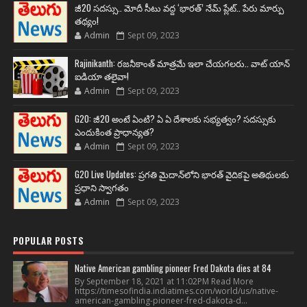
జీ20 సదస్సు.. మోదీ సీటు వద్ద ‘భారత్’ నేమ్ ప్లేట్‌.. పేరు మార్పు
తథ్యం!
Admin
Sept 09, 2023
Rajinikanth: రజనీకాంత్ మాత్రమే ఇలా చేయగలరు.. వాట్ యాన్
ఐడియా తలైవా!
Admin
Sept 09, 2023
G20: జీ20 అంటే ఏంటి? ఏ ఏ దేశాలకు సభ్యత్వం? సదస్సుకు
ఎందుకింత ప్రాధాన్యత?
Admin
Sept 09, 2023
G20 Live Updates: ప్రగతి మైదాన్‌లోని భారత్ వైదికపై అతిథులకు
ప్రధాని స్వాగతం
Admin
Sept 09, 2023
POPULAR POSTS
Native American gambling pioneer Fred Dakota dies at 84
By September 18, 2021 at 11:02PM Read More
https://timesofindia.indiatimes.com/world/us/native-
american-gambling-pioneer-fred-dakota-d...