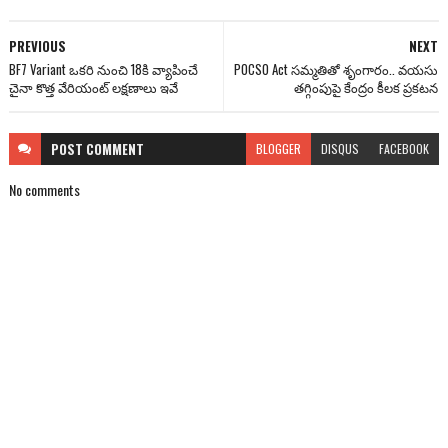
PREVIOUS
NEXT
BF7 Variant ఒకరి నుంచి 18కి వ్యాపించే
POCSO Act సమ్మతితో శృంగారం.. వయసు
చైనా కొత్త వేరియంట్ లక్షణాలు ఇవే
తగ్గింపుపై కేంద్రం కీలక ప్రకటన
POST
COMMENT
BLOGGER
DISQUS
FACEBOOK
No comments