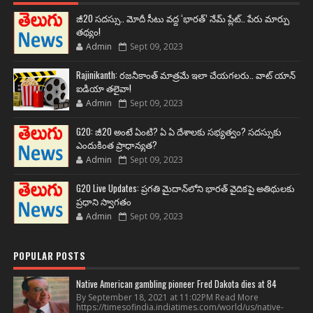
జీ20 సదస్సు.. మోదీ సీటు వద్ద ‘భారత్’ నేమ్ ప్లేట్‌.. పేరు మార్పు
తథ్యం!
Admin
Sept 09, 2023
Rajinikanth: రజనీకాంత్ మాత్రమే ఇలా చేయగలరు.. వాట్ యాన్
ఐడియా తలైవా!
Admin
Sept 09, 2023
G20: జీ20 అంటే ఏంటి? ఏ ఏ దేశాలకు సభ్యత్వం? సదస్సుకు
ఎందుకింత ప్రాధాన్యత?
Admin
Sept 09, 2023
G20 Live Updates: ప్రగతి మైదాన్‌లోని భారత్ వైదికపై అతిథులకు
ప్రధాని స్వాగతం
Admin
Sept 09, 2023
POPULAR POSTS
Native American gambling pioneer Fred Dakota dies at 84
By September 18, 2021 at 11:02PM Read More
https://timesofindia.indiatimes.com/world/us/native-