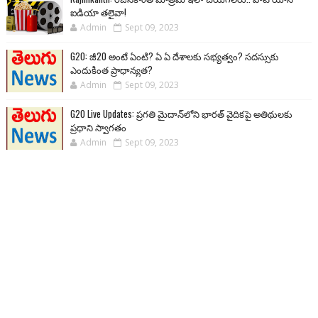
ఐడియా తలైవా!
Admin
Sept 09, 2023
G20: జీ20 అంటే ఏంటి? ఏ ఏ దేశాలకు సభ్యత్వం? సదస్సుకు
ఎందుకింత ప్రాధాన్యత?
Admin
Sept 09, 2023
G20 Live Updates: ప్రగతి మైదాన్‌లోని భారత్ వైదికపై అతిథులకు
ప్రధాని స్వాగతం
Admin
Sept 09, 2023