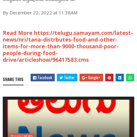
By December 22, 2022 at 11:38AM
Read More https://telugu.samayam.com/latest-
news/nri/tana-distrbutes-food-and-other-
items-for-more-than-9000-thousand-poor-
people-during-food-
drive/articleshow/96417583.cms
Facebook
Twitter
Google+
SHARE THIS
TELUGU NEWS