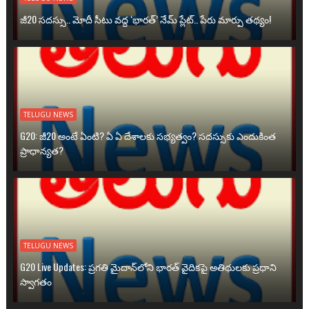
జీ20 సదస్సు.. మోదీ సీటు వద్ద ‘భారత్’ నేమ్ ప్లేట్‌.. పేరు మార్పు తథ్యం!
TELUGU NEWS
G20: జీ20 అంటే ఏంటి? ఏ ఏ దేశాలకు సభ్యత్వం? సదస్సుకు ఎందుకింత
ప్రాధాన్యత?
TELUGU NEWS
G20 Live Updates: ప్రగతి మైదాన్‌లోని భారత్ వైదికపై అతిథులకు ప్రధాని
స్వాగతం