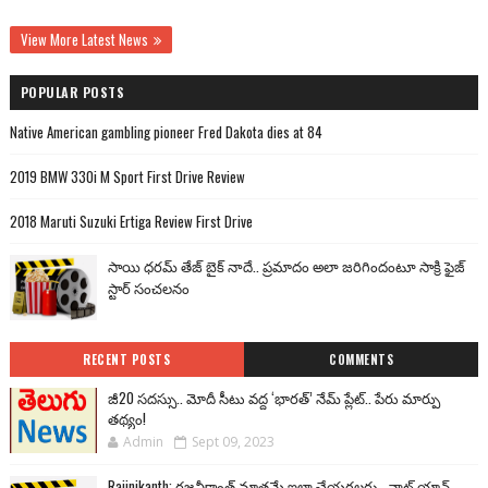
View More Latest News
POPULAR POSTS
Native American gambling pioneer Fred Dakota dies at 84
2019 BMW 330i M Sport First Drive Review
2018 Maruti Suzuki Ertiga Review First Drive
సాయి ధరమ్ తేజ్ బైక్ నాదే.. ప్రమాదం అలా జరిగిందంటూ సాక్రి ఫైజ్
స్టార్ సంచలనం
RECENT POSTS
COMMENTS
జీ20 సదస్సు.. మోదీ సీటు వద్ద ‘భారత్’ నేమ్ ప్లేట్‌.. పేరు మార్పు
తథ్యం!
Admin
Sept 09, 2023
Rajinikanth: రజనీకాంత్ మాత్రమే ఇలా చేయగలరు.. వాట్ యాన్