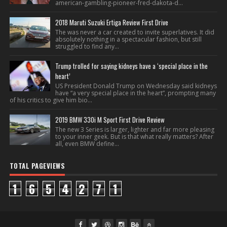
american-gambling-pioneer-fred-dakota-d...
2018 Maruti Suzuki Ertiga Review First Drive
The was never a car created to invite superlatives. It did
absolutely nothing in a spectacular fashion, but still
struggled to find any...
Trump trolled for saying kidneys have a ‘special place in the
heart’
US President Donald Trump on Wednesday said kidneys
have “a very special place in the heart”, prompting many
of his critics to give him bio...
2019 BMW 330i M Sport First Drive Review
The new 3 Series is larger, lighter and far more pleasing
to your inner geek. But is that what really matters? After
all, even BMW define...
TOTAL PAGEVIEWS
1
6
5
4
2
7
1