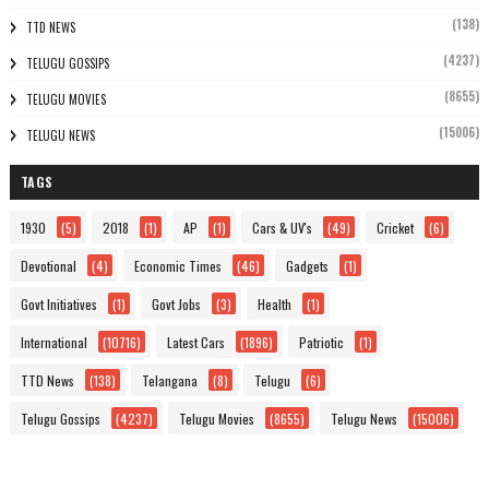
(138)
TTD NEWS
(4237)
TELUGU GOSSIPS
(8655)
TELUGU MOVIES
(15006)
TELUGU NEWS
TAGS
1930
(5)
2018
(1)
AP
(1)
Cars & UV's
(49)
Cricket
(6)
Devotional
(4)
Economic Times
(46)
Gadgets
(1)
Govt Initiatives
(1)
Govt Jobs
(3)
Health
(1)
International
(10716)
Latest Cars
(1896)
Patriotic
(1)
TTD News
(138)
Telangana
(8)
Telugu
(6)
Telugu Gossips
(4237)
Telugu Movies
(8655)
Telugu News
(15006)