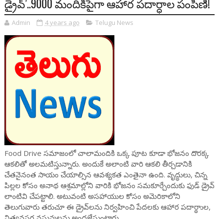
డ్రైవ్’..9000 మందికిపైగా ఆహార పదార్ధాల పంపిణీ!
Admin
4 years ago
Telugu News
Food Drive సమాజంలో చాలామందికి ఒక్క పూట కూడా భోజనం దొరక్క
ఆకలితో అలమటిస్తున్నారు. అందుకే అలాంటి వారి ఆకలి తీర్చడానికి
చేతనైనంత సాయం చేయాల్సిన ఆవశ్యకత ఎంతైనా ఉంది. వృద్ధులు, చిన్న
పిల్లల కోసం అనాథ ఆశ్రమాల్లోని వారికి భోజనం సమకూర్చేందుకు ఫుడ్ డ్రైవ్
లాంటివి చేపట్టాలి. అటువంటి అసహాయుల కోసం అమెరికాలోని
తెలుగువారు తరుచూ ఈ డ్రైవ్‌లను నిర్వహించి పేదలకు ఆహార పదార్థాుల,
నిత్యవసర వస్తువులను అందజేస్తుంటారు.