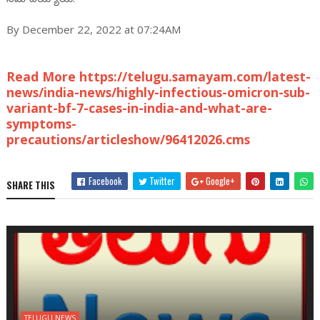
By December 22, 2022 at 07:24AM
Read More https://telugu.samayam.com/latest-
news/india-news/highly-infectious-omicron-sub-
variant-bf-7-cases-in-india-and-what-are-
symptoms-
precautions/articleshow/96412026.cms
Facebook
Twitter
Google+
SHARE THIS
TELUGU NEWS