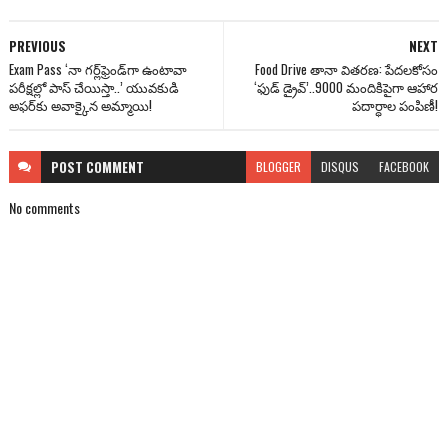
PREVIOUS
NEXT
Exam Pass ‘నా గర్ల్‌ఫ్రెండ్‌గా ఉంటావా
Food Drive తానా వితరణ: పేదలకోసం
పరీక్షల్లో పాస్ చేయిస్తా..’ యువకుడి
‘ఫుడ్ డ్రైవ్’..9000 మందికిపైగా ఆహార
అఫర్‌కు అవాక్కైన అమ్మాయి!
పదార్ధాల పంపిణీ!
POST
COMMENT
BLOGGER
DISQUS
FACEBOOK
No comments