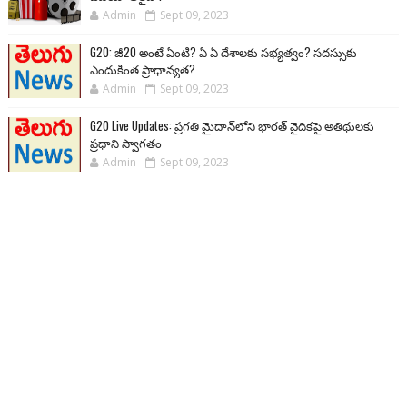
Admin
Sept 09, 2023
G20: జీ20 అంటే ఏంటి? ఏ ఏ దేశాలకు సభ్యత్వం? సదస్సుకు
ఎందుకింత ప్రాధాన్యత?
Admin
Sept 09, 2023
G20 Live Updates: ప్రగతి మైదాన్‌లోని భారత్ వైదికపై అతిథులకు
ప్రధాని స్వాగతం
Admin
Sept 09, 2023