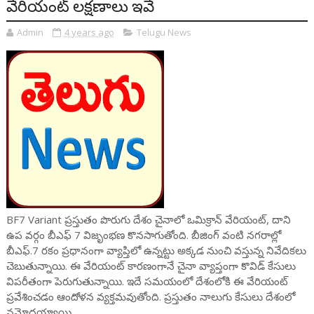
వేరియంట్ లక్షణాలు ఇవే
Admin
4 years ago
Telugu News
BF7 Variant ప్రస్తుతం పొరుగు దేశం చైనాలో ఒమిక్రాన్‌ వేరియంట్‌, దాని
ఉప వర్గం బీఎఫ్ 7 విజృంభణ కొనసాగుతోంది. బీజింగ్‌ వంటి నగరాల్లో
బీఎఫ్‌.7 రకం ప్రధానంగా వ్యాప్తిలో ఉన్నట్టు అక్కడ నుంచి వస్తున్న నివేదికలు
చెబుతున్నాయి. ఈ వేరియంట్‌ కారణంగానే చైనా వ్యాప్తంగా కొవిడ్‌ కేసులు
విపరీతంగా పెరుగుతున్నాయి. ఇదే సమయంలో దేశంలోకి ఈ వేరియంట్
ప్రవేశించడం ఆందోళన వ్యక్తమవుతోంది. ప్రస్తుతం నాలుగు కేసులు దేశంలో
నమోదయ్యాయి.