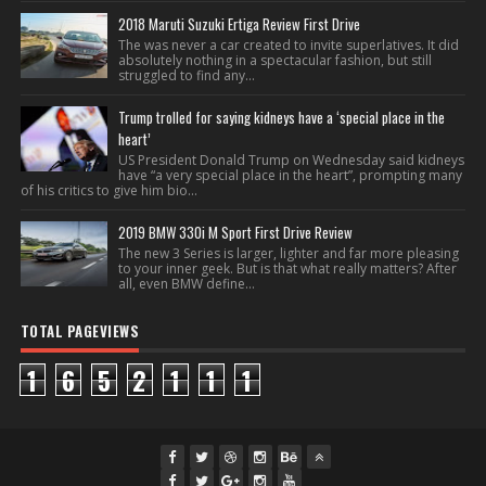
2018 Maruti Suzuki Ertiga Review First Drive
The was never a car created to invite superlatives. It did
absolutely nothing in a spectacular fashion, but still
struggled to find any...
Trump trolled for saying kidneys have a ‘special place in the
heart’
US President Donald Trump on Wednesday said kidneys
have “a very special place in the heart”, prompting many
of his critics to give him bio...
2019 BMW 330i M Sport First Drive Review
The new 3 Series is larger, lighter and far more pleasing
to your inner geek. But is that what really matters? After
all, even BMW define...
TOTAL PAGEVIEWS
1
6
5
2
1
1
1