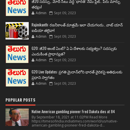
జీ20 సదస్సు.. మోదీ సీటు వద్ద ‘భారత్’ నేమ్ ప్లేట్‌.. పేరు మార్పు
తథ్యం!
Admin
Sept 09, 2023
Rajinikanth: రజనీకాంత్ మాత్రమే ఇలా చేయగలరు.. వాట్ యాన్
ఐడియా తలైవా!
Admin
Sept 09, 2023
G20: జీ20 అంటే ఏంటి? ఏ ఏ దేశాలకు సభ్యత్వం? సదస్సుకు
ఎందుకింత ప్రాధాన్యత?
Admin
Sept 09, 2023
G20 Live Updates: ప్రగతి మైదాన్‌లోని భారత్ వైదికపై అతిథులకు
ప్రధాని స్వాగతం
Admin
Sept 09, 2023
POPULAR POSTS
Native American gambling pioneer Fred Dakota dies at 84
By September 18, 2021 at 11:02PM Read More
https://timesofindia.indiatimes.com/world/us/native-
american-gambling-pioneer-fred-dakota-d...