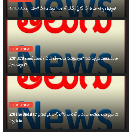
జీ20 సదస్సు.. మోదీ సీటు వద్ద ‘భారత్’ నేమ్ ప్లేట్‌.. పేరు మార్పు తథ్యం!
TELUGU NEWS
G20: జీ20 అంటే ఏంటి? ఏ ఏ దేశాలకు సభ్యత్వం? సదస్సుకు ఎందుకింత
ప్రాధాన్యత?
TELUGU NEWS
G20 Live Updates: ప్రగతి మైదాన్‌లోని భారత్ వైదికపై అతిథులకు ప్రధాని
స్వాగతం