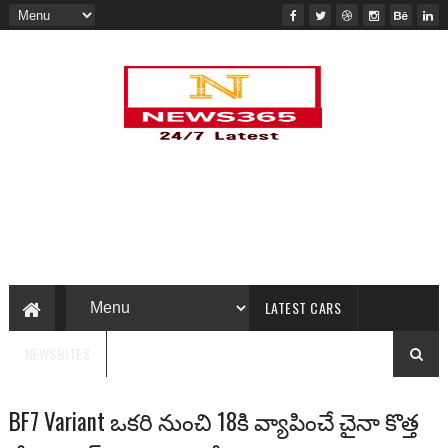
LATEST CARS
NEWSBITES
BF7 Variant ఒకరి నుంచి 18కి వ్యాపించే చైనా కొత్త