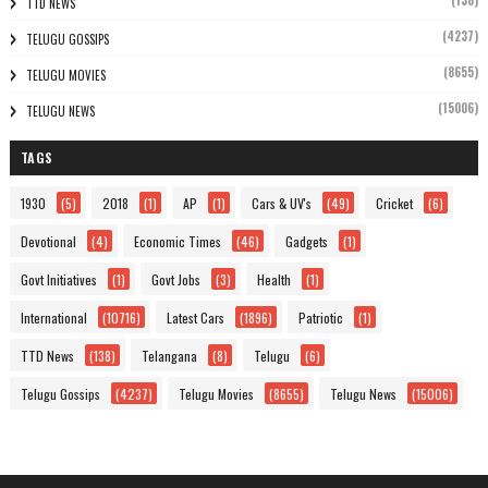
(138)
TTD NEWS
(4237)
TELUGU GOSSIPS
(8655)
TELUGU MOVIES
(15006)
TELUGU NEWS
TAGS
1930
(5)
2018
(1)
AP
(1)
Cars & UV's
(49)
Cricket
(6)
Devotional
(4)
Economic Times
(46)
Gadgets
(1)
Govt Initiatives
(1)
Govt Jobs
(3)
Health
(1)
International
(10716)
Latest Cars
(1896)
Patriotic
(1)
TTD News
(138)
Telangana
(8)
Telugu
(6)
Telugu Gossips
(4237)
Telugu Movies
(8655)
Telugu News
(15006)