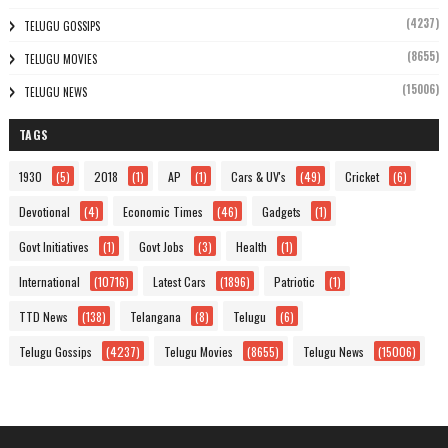
(4237)
TELUGU GOSSIPS
(8655)
TELUGU MOVIES
(15006)
TELUGU NEWS
TAGS
1930
(5)
2018
(1)
AP
(1)
Cars & UV's
(49)
Cricket
(6)
Devotional
(4)
Economic Times
(46)
Gadgets
(1)
Govt Initiatives
(1)
Govt Jobs
(3)
Health
(1)
International
(10716)
Latest Cars
(1896)
Patriotic
(1)
TTD News
(138)
Telangana
(8)
Telugu
(6)
Telugu Gossips
(4237)
Telugu Movies
(8655)
Telugu News
(15006)