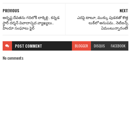
PREVIOUS
NEXT
అదృష్ట దేవ‌త‌ను గ‌దిలోకి లాక్కెళ్లి.. క‌న్న‌డ
ఎద‌పై టాటూ, ముక్కు పుడ‌క‌తో కొత్త
స్టార్ ద‌ర్శ‌న్ వివాదాస్ప‌ద వ్యాఖ్య‌లు..
లుక్‌లో అనుప‌మ.. నెటిజ‌న్స్
హిందూ సంఘాలు ఫైర్‌
ఏమంటున్నారంటే!
POST
COMMENT
BLOGGER
DISQUS
FACEBOOK
No comments