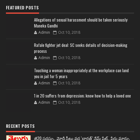
FEATURED POSTS
Allegations of sexual harassment should be taken seriously:
Maneka Gandhi
Admin
Oct 10, 2018
Rafale fighter jet deal: SC seeks details of decision-making
process
Admin
Oct 10, 2018
Touching a woman inappropriately at the workplace can land
you in jail for 5 years
Admin
Oct 10, 2018
1 in 20 suffers from depression; know how to help a loved one
Admin
Oct 10, 2018
RECENT POSTS
జీ20 సదస్సు.. మోదీ సీటు వద్ద ‘భారత్’ నేమ్ ప్లేట్‌.. పేరు మార్పు