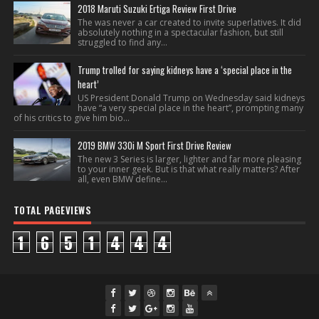
2018 Maruti Suzuki Ertiga Review First Drive
The was never a car created to invite superlatives. It did
absolutely nothing in a spectacular fashion, but still
struggled to find any...
Trump trolled for saying kidneys have a ‘special place in the
heart’
US President Donald Trump on Wednesday said kidneys
have “a very special place in the heart”, prompting many
of his critics to give him bio...
2019 BMW 330i M Sport First Drive Review
The new 3 Series is larger, lighter and far more pleasing
to your inner geek. But is that what really matters? After
all, even BMW define...
TOTAL PAGEVIEWS
1
6
5
1
4
4
4