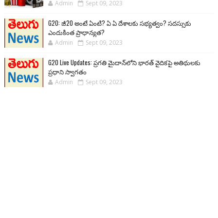
Admin
Sept 09, 2023
G20: జీ20 అంటే ఏంటి? ఏ ఏ దేశాలకు సభ్యత్వం? సదస్సుకు
ఎందుకింత ప్రాధాన్యత?
Admin
Sept 09, 2023
G20 Live Updates: ప్రగతి మైదాన్‌లోని భారత్ వైదికపై అతిథులకు
ప్రధాని స్వాగతం
Admin
Sept 09, 2023