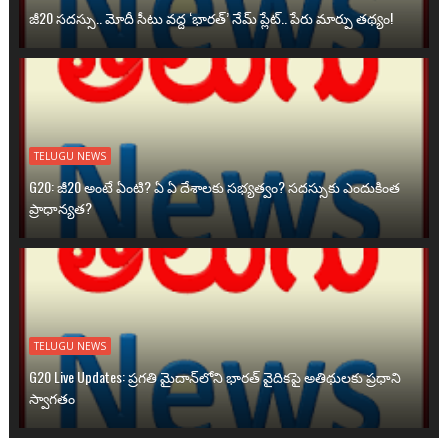
జీ20 సదస్సు.. మోదీ సీటు వద్ద ‘భారత్’ నేమ్ ప్లేట్‌.. పేరు మార్పు తథ్యం!
TELUGU NEWS
G20: జీ20 అంటే ఏంటి? ఏ ఏ దేశాలకు సభ్యత్వం? సదస్సుకు ఎందుకింత
ప్రాధాన్యత?
TELUGU NEWS
G20 Live Updates: ప్రగతి మైదాన్‌లోని భారత్ వైదికపై అతిథులకు ప్రధాని
స్వాగతం