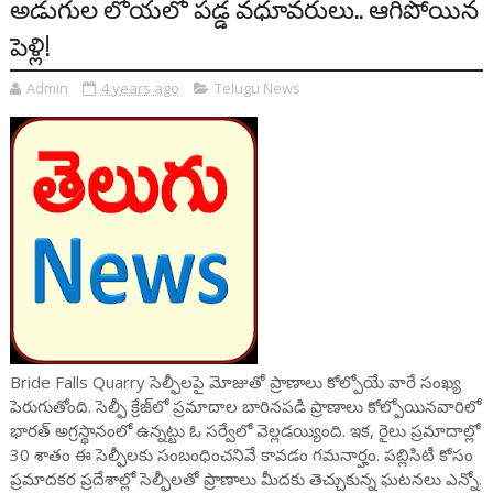
అడుగుల లోయలో పడ్డ వధూవరులు.. ఆగిపోయిన
పెళ్లి!
Admin
4 years ago
Telugu News
Bride Falls Quarry సెల్ఫీలపై మోజుతో ప్రాణాలు కోల్పోయే వారే సంఖ్య
పెరుగుతోంది. సెల్ఫీ క్రేజ్‌లో ప్రమాదాల బారినపడి ప్రాణాలు కోల్పోయినవారిలో
భారత్ అగ్రస్థానంలో ఉన్నట్టు ఓ సర్వేలో వెల్లడయ్యింది. ఇక, రైలు ప్రమాదాల్లో
30 శాతం ఈ సెల్ఫీలకు సంబంధించనివే కావడం గమనార్హం. పబ్లిసిటీ కోసం
ప్రమాదకర ప్రదేశాల్లో సెల్ఫీలతో ప్రాణాలు మీదకు తెచ్చుకున్న ఘటనలు ఎన్నో.