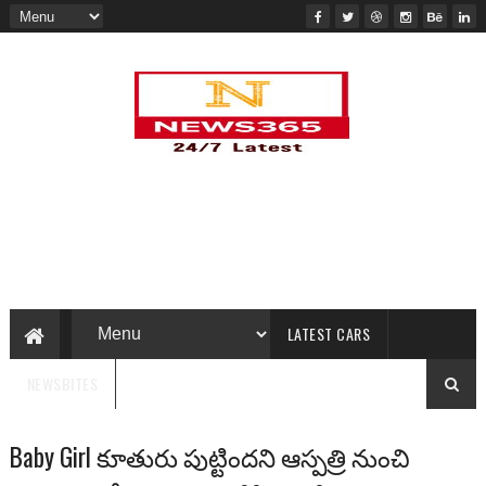
LATEST CARS
NEWSBITES
Baby Girl కూతురు పుట్టిందని ఆస్పత్రి నుంచి