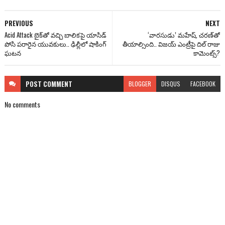
PREVIOUS
NEXT
Acid Attack బైక్‌‌తో వచ్చి బాలికపై యాసిడ్
‘వారసుడు’ మహేష్, చరణ్‌తో
పోసి పరారైన యువకులు.. ఢిల్లీలో షాకింగ్
తీయాల్సింది.. విజయ్‌ ఎంట్రీపై దిల్ రాజు
ఘటన
కామెంట్స్?
POST
COMMENT
BLOGGER
DISQUS
FACEBOOK
No comments