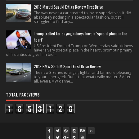
2018 Maruti Suzuki Ertiga Review First Drive
The was never a car created to invite superlatives. It did
absolutely nothing in a spectacular fashion, but still
struggled to find any...
Trump trolled for saying kidneys have a ‘special place in the
heart’
US President Donald Trump on Wednesday said kidneys
have “a very special place in the heart”, prompting many
of his critics to give him bio...
2019 BMW 330i M Sport First Drive Review
The new 3 Series is larger, lighter and far more pleasing
to your inner geek. But is that what really matters? After
all, even BMW define...
TOTAL PAGEVIEWS
1
6
5
3
1
2
0