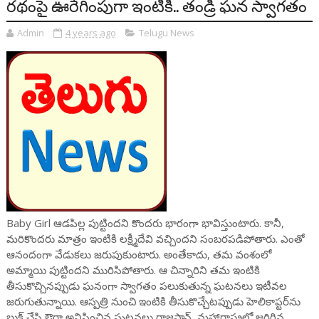
రథంపై ఊరేగింపుగా ఇంటికి.. తండ్రి ఘన స్వాగతం
Admin
4 years ago
Telugu News
Baby Girl ఆడపిల్ల పుట్టిందని కొందరు భారంగా భావిస్తుంటారు. కానీ,
మరికొందరు మాత్రం ఇంటికి లక్ష్మీదేవి వచ్చిందని సంబరపడిపోతారు. ఎంతో
ఆనందంగా వేడుకలు జరుపుకుంటారు. అంతేకాదు, తమ వంశంలో
అమ్మాయి పుట్టిందని మురిసిపోతారు. ఆ చిన్నారిని తమ ఇంటికి
తీసుకొచ్చినప్పుడు ఘనంగా స్వాగతం పలుకుతున్న ఘటనలు ఇటీవల
జరుగుతున్నాయి. ఆస్పత్రి నుంచి ఇంటికి తీసుకొచ్చేటప్పుడు హెలికాప్టర్‌ను
బుక్ చేసి ఔరా అనిపించిన ఘటనలు రాజస్థాన్, మహారాష్ట్రలో జరిగిన