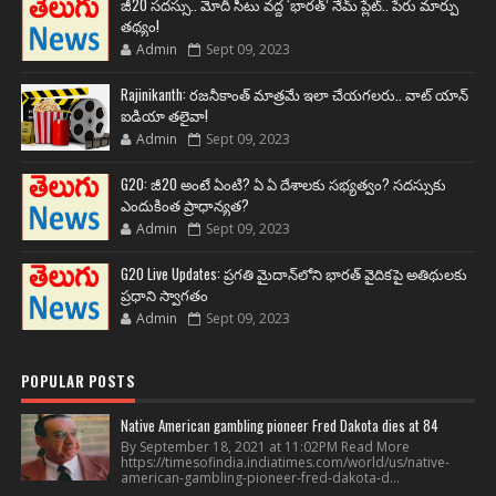
జీ20 సదస్సు.. మోదీ సీటు వద్ద ‘భారత్’ నేమ్ ప్లేట్‌.. పేరు మార్పు
తథ్యం!
Admin
Sept 09, 2023
Rajinikanth: రజనీకాంత్ మాత్రమే ఇలా చేయగలరు.. వాట్ యాన్
ఐడియా తలైవా!
Admin
Sept 09, 2023
G20: జీ20 అంటే ఏంటి? ఏ ఏ దేశాలకు సభ్యత్వం? సదస్సుకు
ఎందుకింత ప్రాధాన్యత?
Admin
Sept 09, 2023
G20 Live Updates: ప్రగతి మైదాన్‌లోని భారత్ వైదికపై అతిథులకు
ప్రధాని స్వాగతం
Admin
Sept 09, 2023
POPULAR POSTS
Native American gambling pioneer Fred Dakota dies at 84
By September 18, 2021 at 11:02PM Read More
https://timesofindia.indiatimes.com/world/us/native-
american-gambling-pioneer-fred-dakota-d...