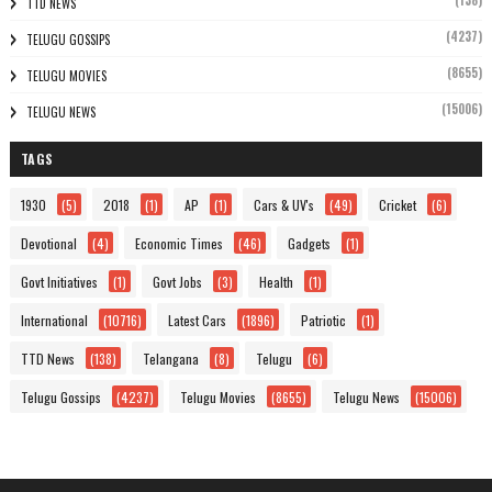
(138)
TTD NEWS
(4237)
TELUGU GOSSIPS
(8655)
TELUGU MOVIES
(15006)
TELUGU NEWS
TAGS
1930
(5)
2018
(1)
AP
(1)
Cars & UV's
(49)
Cricket
(6)
Devotional
(4)
Economic Times
(46)
Gadgets
(1)
Govt Initiatives
(1)
Govt Jobs
(3)
Health
(1)
International
(10716)
Latest Cars
(1896)
Patriotic
(1)
TTD News
(138)
Telangana
(8)
Telugu
(6)
Telugu Gossips
(4237)
Telugu Movies
(8655)
Telugu News
(15006)