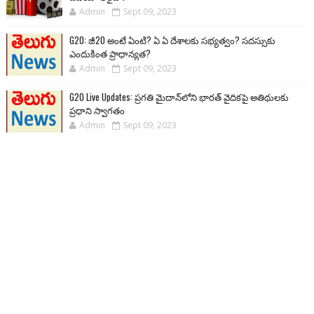
Admin
Sept 09, 2023
G20: జీ20 అంటే ఏంటి? ఏ ఏ దేశాలకు సభ్యత్వం? సదస్సుకు
ఎందుకింత ప్రాధాన్యత?
Admin
Sept 09, 2023
G20 Live Updates: ప్రగతి మైదాన్‌లోని భారత్ వైదికపై అతిథులకు
ప్రధాని స్వాగతం
Admin
Sept 09, 2023