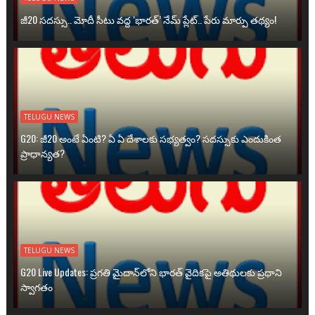
జీ20 సదస్సు.. మోదీ సీటు వద్ద ‘భారత్’ నేమ్ ప్లేట్‌.. పేరు మార్పు తథ్యం!
TELUGU NEWS
G20: జీ20 అంటే ఏంటి? ఏ ఏ దేశాలకు సభ్యత్వం? సదస్సుకు ఎందుకింత
ప్రాధాన్యత?
TELUGU NEWS
G20 Live Updates: ప్రగతి మైదాన్‌లోని భారత్ వైదికపై అతిథులకు ప్రధాని
స్వాగతం