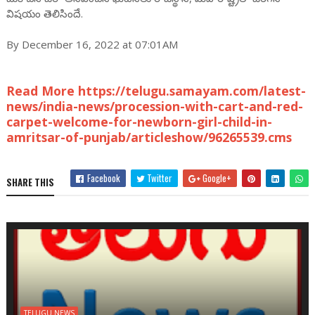
విషయం తెలిసిందే.
By December 16, 2022 at 07:01AM
Read More https://telugu.samayam.com/latest-
news/india-news/procession-with-cart-and-red-
carpet-welcome-for-newborn-girl-child-in-
amritsar-of-punjab/articleshow/96265539.cms
Facebook
Twitter
Google+
SHARE THIS
TELUGU NEWS