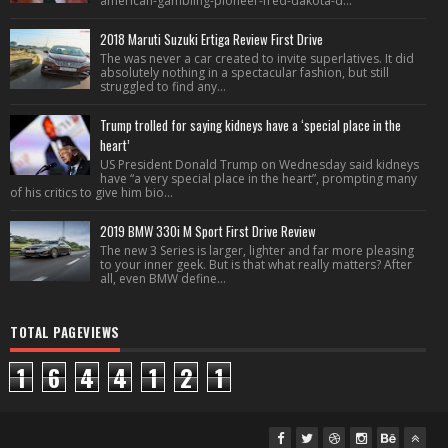
american-gambling-pioneer-fred-dakota-d...
2018 Maruti Suzuki Ertiga Review First Drive
The was never a car created to invite superlatives. It did
absolutely nothing in a spectacular fashion, but still
struggled to find any...
Trump trolled for saying kidneys have a ‘special place in the
heart’
US President Donald Trump on Wednesday said kidneys
have “a very special place in the heart”, prompting many
of his critics to give him bio...
2019 BMW 330i M Sport First Drive Review
The new 3 Series is larger, lighter and far more pleasing
to your inner geek. But is that what really matters? After
all, even BMW define...
TOTAL PAGEVIEWS
1
6
4
4
1
2
1