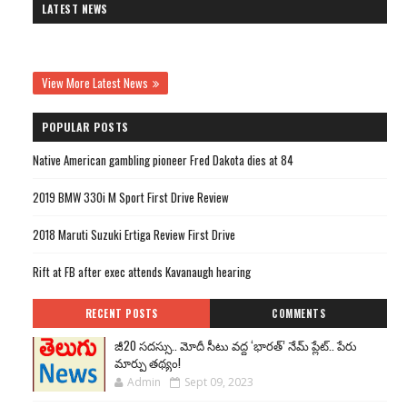
LATEST NEWS
View More Latest News
POPULAR POSTS
Native American gambling pioneer Fred Dakota dies at 84
2019 BMW 330i M Sport First Drive Review
2018 Maruti Suzuki Ertiga Review First Drive
Rift at FB after exec attends Kavanaugh hearing
RECENT POSTS
COMMENTS
జీ20 సదస్సు.. మోదీ సీటు వద్ద ‘భారత్’ నేమ్ ప్లేట్‌.. పేరు
మార్పు తథ్యం!
Admin
Sept 09, 2023