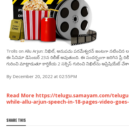
Trolls on Allu Arjun: నిఖిల్‌, అనుప‌మ ప‌ర‌మేశ్వ‌ర‌న్ జంట‌గా న‌టించిన ల‌వ్ 
ఈ సినిమా డిసెంబ‌ర్ 23న రిలీజ్ అవుతుంది. ఈ సంద‌ర్భంగా జ‌రిగిన ప్రీ రిల
గురించి మాట్లాడుతూ కార్తికేయ 2 స‌క్సెస్ గురించి నిఖిల్‌ను అప్రిషియేట్ చేశారు
By December 20, 2022 at 02:55PM
Read More https://telugu.samayam.com/telugu-
while-allu-arjun-speech-in-18-pages-video-goes
SHARE THIS