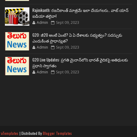
Rajinikanth: రజనీకాంత్ మాత్రమే ఇలా చేయగలరు.. వాట్ యాన్
ఐడియా తలైవా!
Admin
Sept 09, 2023
G20: జీ20 అంటే ఏంటి? ఏ ఏ దేశాలకు సభ్యత్వం? సదస్సుకు
ఎందుకింత ప్రాధాన్యత?
Admin
Sept 09, 2023
G20 Live Updates: ప్రగతి మైదాన్‌లోని భారత్ వైదికపై అతిథులకు
ప్రధాని స్వాగతం
Admin
Sept 09, 2023
raTemplates
| Distributed By
Blogger Templates