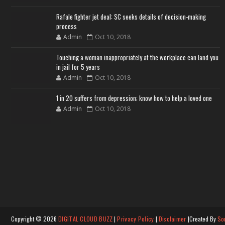
Rafale fighter jet deal: SC seeks details of decision-making
process
Admin
Oct 10, 2018
Touching a woman inappropriately at the workplace can land you
in jail for 5 years
Admin
Oct 10, 2018
1 in 20 suffers from depression; know how to help a loved one
Admin
Oct 10, 2018
Copyright ©
2026
DIGITAL CLOUD BUZZ
|
Privacy Policy
|
Disclaimer
|Created By
So