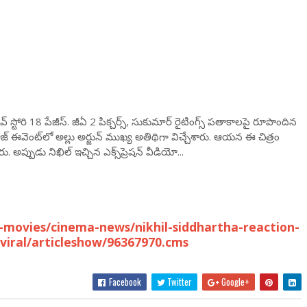
స్టోరి 18 పేజీస్‌. జీఏ 2 పిక్చ‌ర్స్‌, సుకుమార్ రైటింగ్స్ ప‌తాకాల‌పై రూపొందిన
ీజ్ ఈవెంట్‌లో అల్లు అర్జున్ ముఖ్య అతిథిగా విచ్చేశారు. ఆయ‌న ఈ చిత్రం
. అప్పుడు నిఖిల్ ఇచ్చిన ఎక్స్‌ప్రెష‌న్ వీడియో...
movies/cinema-news/nikhil-siddhartha-reaction-
-viral/articleshow/96367970.cms
Facebook
Twitter
Google+