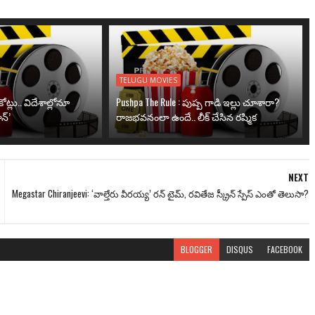
TELUGU MOVIES
ోట్లు.. విదేశాల్లోనూ
Pushpa The Rule : పుష్ప గాడి ఇల్లు చూశారా?
న్’
రాజభవనంలా ఉందే.. లీక్ చేసిన రష్మిక
NEXT
Megastar Chiranjeevi: ‘వాల్తేరు వీరయ్య’ రన్ టైమ్, రవితేజ స్క్రీన్ స్పేస్ ఎంతో తెలుసా?
BLOGGER
DISQUS
FACEBOOK