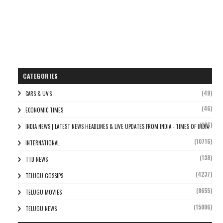
CATEGORIES
(49)
CARS & UV'S
(46)
ECONOMIC TIMES
(106)
INDIA NEWS | LATEST NEWS HEADLINES & LIVE UPDATES FROM INDIA - TIMES OF INDIA
(10716)
INTERNATIONAL
(138)
TTD NEWS
(4237)
TELUGU GOSSIPS
(8655)
TELUGU MOVIES
(15006)
TELUGU NEWS