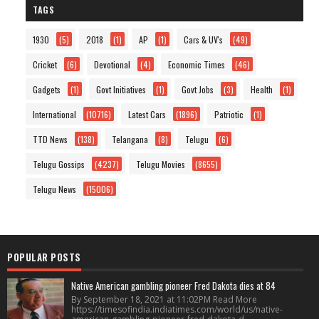
TAGS
1930
(5)
2018
(1)
AP
(1)
Cars & UV's
(49)
Cricket
(6)
Devotional
(4)
Economic Times
(46)
Gadgets
(1)
Govt Initiatives
(1)
Govt Jobs
(3)
Health
(1)
International
(10716)
Latest Cars
(1896)
Patriotic
(1)
TTD News
(138)
Telangana
(8)
Telugu
(6)
Telugu Gossips
(4237)
Telugu Movies
(8655)
Telugu News
(15006)
POPULAR POSTS
Native American gambling pioneer Fred Dakota dies at 84
By September 18, 2021 at 11:02PM Read More
https://timesofindia.indiatimes.com/world/us/native-