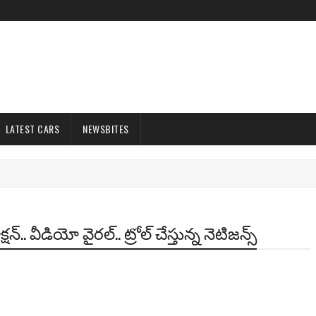
LATEST CARS
NEWSBITES
్షన్.. వీడియో వైరల్.. ట్రోల్ చేస్తున్న నెటిజన్స్