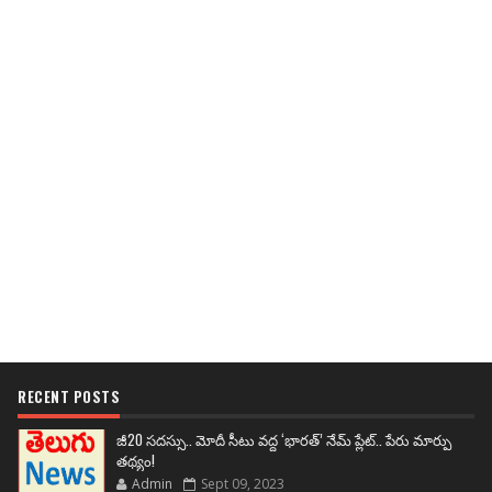
RECENT POSTS
జీ20 సదస్సు.. మోదీ సీటు వద్ద ‘భారత్’ నేమ్ ప్లేట్‌.. పేరు మార్పు
తథ్యం!
Admin
Sept 09, 2023