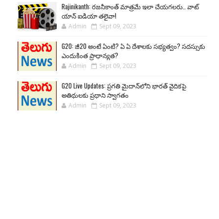
Rajinikanth: రజనీకాంత్ మాత్రమే ఇలా చేయగలరు.. వాట్
యాన్ ఐడియా తలైవా!
Admin
Sept 09, 2023
G20: జీ20 అంటే ఏంటి? ఏ ఏ దేశాలకు సభ్యత్వం? సదస్సుకు
ఎందుకింత ప్రాధాన్యత?
Admin
Sept 09, 2023
G20 Live Updates: ప్రగతి మైదాన్‌లోని భారత్ వైదికపై
అతిథులకు ప్రధాని స్వాగతం
Admin
Sept 09, 2023