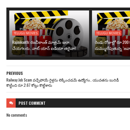
TELUGU MOVIES
TELUGU MOVIES
Rajinikanth: రజనీకాంత్ మాత్రమే ఇలా
రెండు రోజుల్లో రూ.200 క
చేయగలరు.. వాట్ యాన్ ఐడియా తలైవా!
దుమ్ములేపుతున్న ‘జవా
PREVIOUS
Railway Job Scam వచ్చేపోయే రైళ్లను లెక్కించడమే ఉద్యోగం.. యువతను బురిడీ
కొట్టించి రూ.2.67 కోట్లు కొట్టేశారు
POST
COMMENT
No comments