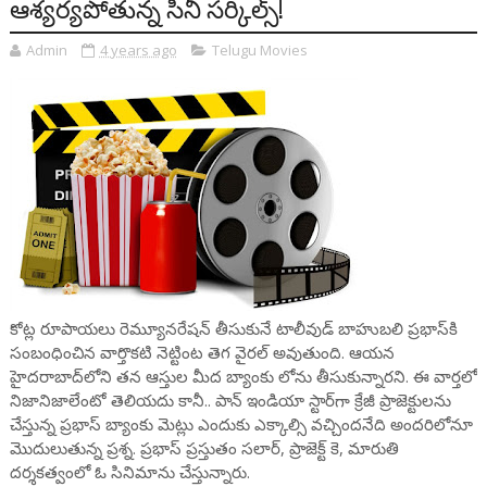
ఆశ్య‌ర్య‌పోతున్న సినీ స‌ర్కిల్స్‌!
Admin
4 years ago
Telugu Movies
కోట్ల రూపాయలు రెమ్యూనరేషన్ తీసుకునే టాలీవుడ్ బాహుబలి ప్రభాస్‌కి
సంబంధించిన వార్తొకటి నెట్టింట తెగ వైరల్ అవుతుంది. ఆయన
హైదరాబాద్‌లోని తన ఆస్తుల మీద బ్యాంకు లోను తీసుకున్నారని. ఈ వార్తలో
నిజానిజాలేంటో తెలియదు కానీ.. పాన్ ఇండియా స్టార్‌గా క్రేజీ ప్రాజెక్టులను
చేస్తున్న ప్రభాస్ బ్యాంకు మెట్లు ఎందుకు ఎక్కాల్సి వచ్చిందనేది అందరిలోనూ
మొదులుతున్న ప్రశ్న. ప్రభాస్ ప్రస్తుతం సలార్, ప్రాజెక్ట్ కె, మారుతి
దర్శకత్వంలో ఓ సినిమాను చేస్తున్నారు.