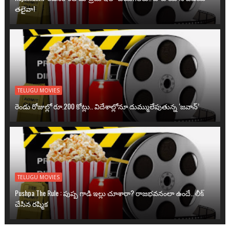
తలైవా!
TELUGU MOVIES
రెండు రోజుల్లో రూ.200 కోట్లు.. విదేశాల్లోనూ దుమ్ములేపుతున్న ‘జవాన్’
TELUGU MOVIES
Pushpa The Rule : పుష్ప గాడి ఇల్లు చూశారా? రాజభవనంలా ఉందే.. లీక్
చేసిన రష్మిక