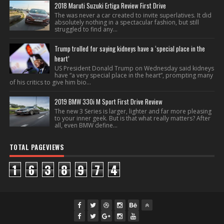
2018 Maruti Suzuki Ertiga Review First Drive
The was never a car created to invite superlatives. It did
absolutely nothing in a spectacular fashion, but still
struggled to find any...
Trump trolled for saying kidneys have a ‘special place in the
heart’
US President Donald Trump on Wednesday said kidneys
have “a very special place in the heart”, prompting many
of his critics to give him bio...
2019 BMW 330i M Sport First Drive Review
The new 3 Series is larger, lighter and far more pleasing
to your inner geek. But is that what really matters? After
all, even BMW define...
TOTAL PAGEVIEWS
1
6
3
8
9
7
4