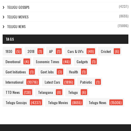
(4237)
TELUGU GOSSIPS
(8655)
TELUGU MOVIES
(15006)
TELUGU NEWS
TAGS
1930
(5)
2018
(1)
AP
(1)
Cars & UV's
(49)
Cricket
(6)
Devotional
(4)
Economic Times
(46)
Gadgets
(1)
Govt Initiatives
(1)
Govt Jobs
(3)
Health
(1)
International
(10716)
Latest Cars
(1896)
Patriotic
(1)
TTD News
(138)
Telangana
(8)
Telugu
(6)
Telugu Gossips
(4237)
Telugu Movies
(8655)
Telugu News
(15006)