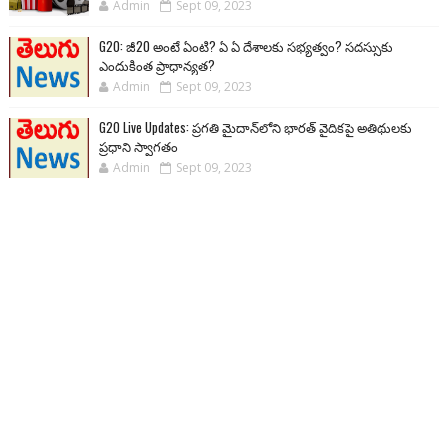
Admin
Sept 09, 2023
G20: జీ20 అంటే ఏంటి? ఏ ఏ దేశాలకు సభ్యత్వం? సదస్సుకు
ఎందుకింత ప్రాధాన్యత?
Admin
Sept 09, 2023
G20 Live Updates: ప్రగతి మైదాన్‌లోని భారత్ వైదికపై అతిథులకు
ప్రధాని స్వాగతం
Admin
Sept 09, 2023