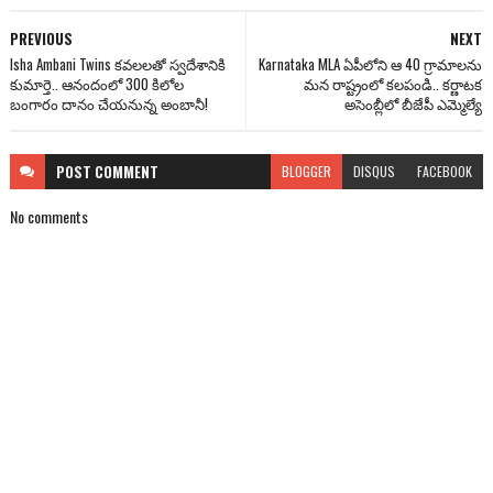
PREVIOUS
NEXT
Isha Ambani Twins కవలలతో స్వదేశానికి
Karnataka MLA ఏపీలోని ఆ 40 గ్రామాలను
కుమార్తె.. ఆనందంలో 300 కిలోల
మన రాష్ట్రంలో కలపండి.. కర్ణాటక
బంగారం దానం చేయనున్న అంబానీ!
అసెంబ్లీలో బీజేపీ ఎమ్మెల్యే
POST
COMMENT
BLOGGER
DISQUS
FACEBOOK
No comments