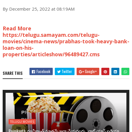
By December 25, 2022 at 08:19AM
Read More
https://telugu.samayam.com/telugu-
movies/cinema-news/prabhas-took-heavy-bank-
loan-on-his-
properties/articleshow/96489427.cms
Facebook
Twitter
Google+
SHARE THIS
TELUGU MOVIES
Rajinikanth: రజనీకాంత్ మాత్రమే ఇలా చేయగలరు.. వాట్ యాన్ ఐడియా