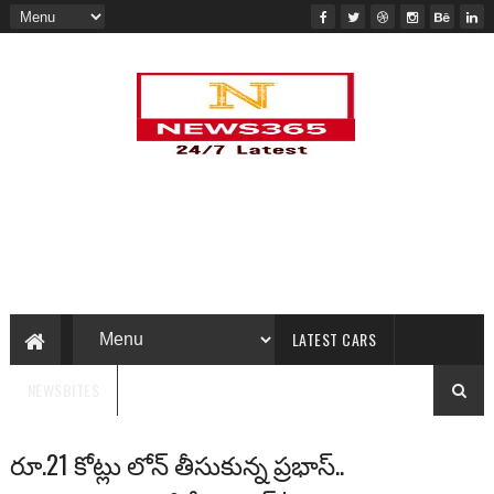
LATEST CARS
NEWSBITES
రూ.21 కోట్లు లోన్ తీసుకున్న ప్ర‌భాస్‌..