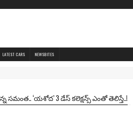
LATEST CARS
NEWSBITES
ున్న సమంత.. ‘యశోద’ 3 డేస్ కలెక్షన్స్ ఎంతో తెలిస్తే..!