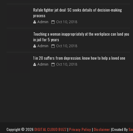
Rafale fighter jet deal: SC seeks details of decision-making
process
Admin
Oct 10, 2018
Touching a woman inappropriately at the workplace can land you
in jail for 5 years
Admin
Oct 10, 2018
1 in 20 suffers from depression; know how to help a loved one
Admin
Oct 10, 2018
Copyright ©
2026
DIGITAL CLOUD BUZZ
|
Privacy Policy
|
Disclaimer
|Created By
So