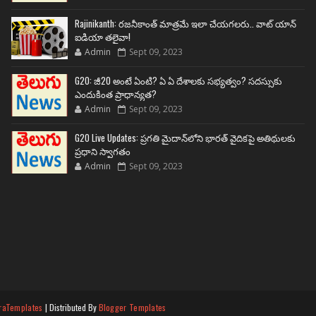
Rajinikanth: రజనీకాంత్ మాత్రమే ఇలా చేయగలరు.. వాట్ యాన్
ఐడియా తలైవా!
Admin
Sept 09, 2023
G20: జీ20 అంటే ఏంటి? ఏ ఏ దేశాలకు సభ్యత్వం? సదస్సుకు
ఎందుకింత ప్రాధాన్యత?
Admin
Sept 09, 2023
G20 Live Updates: ప్రగతి మైదాన్‌లోని భారత్ వైదికపై అతిథులకు
ప్రధాని స్వాగతం
Admin
Sept 09, 2023
raTemplates
| Distributed By
Blogger Templates