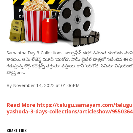
Samantha Day 3 Collections: బాక్సాఫీస్ దగ్గర సమంత దూకుడు చూసి ట్
కార‌ణం.. ఆమె లేటెస్ట్ మూవీ ‘యశోద’. సామ్ టైటిల్ పాత్ర‌లో న‌టించిన ఈ 
గ‌డుస్తున్న కొద్ది క‌లెక్ష‌న్స్ త‌గ్గుతూ వ‌స్తాయి. కానీ ‘యశోద’ సినిమా విష‌యంలో
వ్యాప్తంగా..
By November 14, 2022 at 01:06PM
Read More https://telugu.samayam.com/telugu
yashoda-3-days-collections/articleshow/955036
SHARE THIS