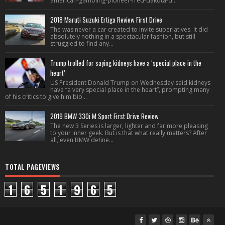
american-gambling-pioneer-fred-dakota-d...
2018 Maruti Suzuki Ertiga Review First Drive
The was never a car created to invite superlatives. It did
absolutely nothing in a spectacular fashion, but still
struggled to find any...
Trump trolled for saying kidneys have a ‘special place in the
heart’
US President Donald Trump on Wednesday said kidneys
have “a very special place in the heart”, prompting many
of his critics to give him bio...
2019 BMW 330i M Sport First Drive Review
The new 3 Series is larger, lighter and far more pleasing
to your inner geek. But is that what really matters? After
all, even BMW define...
TOTAL PAGEVIEWS
1
6
5
1
9
6
5