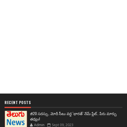
RECENT POSTS
జీ20 సదస్సు.. మోదీ సీటు వద్ద ‘భారత్’ నేమ్ ప్లేట్‌.. పేరు మార్పు
తథ్యం!
Admin
Sept 09, 2023