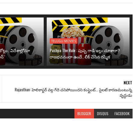
TELUGU MOVIES
ోట్లు.. విదేశాల్లోనూ
Pushpa The Rule : పుష్ప గాడి ఇల్లు చూశారా?
న్’
రాజభవనంలా ఉందే.. లీక్ చేసిన రష్మిక
NEXT
Rajasthan: హెలికాప్టర్ వల్ల గేదె చనిపోయిందని కంప్లైంట్... పైలటే కారణమంటున్న
వృద్ధుడు
BLOGGER
DISQUS
FACEBOOK