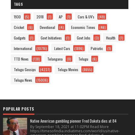
TAGS
1930
(5)
2018
(1)
AP
(1)
Cars & UV's
(49)
Cricket
(6)
Devotional
(4)
Economic Times
(46)
Gadgets
(1)
Govt Initiatives
(1)
Govt Jobs
(3)
Health
(1)
International
(10716)
Latest Cars
(1896)
Patriotic
(1)
TTD News
(138)
Telangana
(8)
Telugu
(6)
Telugu Gossips
(4237)
Telugu Movies
(8655)
Telugu News
(15006)
POPULAR POSTS
Native American gambling pioneer Fred Dakota dies at 84
By September 18, 2021 at 11:02PM Read More
https://timesofindia.indiatimes.com/world/us/native-