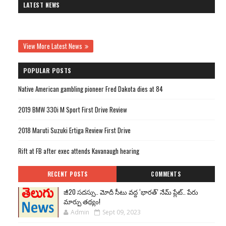
LATEST NEWS
View More Latest News
POPULAR POSTS
Native American gambling pioneer Fred Dakota dies at 84
2019 BMW 330i M Sport First Drive Review
2018 Maruti Suzuki Ertiga Review First Drive
Rift at FB after exec attends Kavanaugh hearing
RECENT POSTS
COMMENTS
జీ20 సదస్సు.. మోదీ సీటు వద్ద ‘భారత్’ నేమ్ ప్లేట్‌.. పేరు
మార్పు తథ్యం!
Admin
Sept 09, 2023