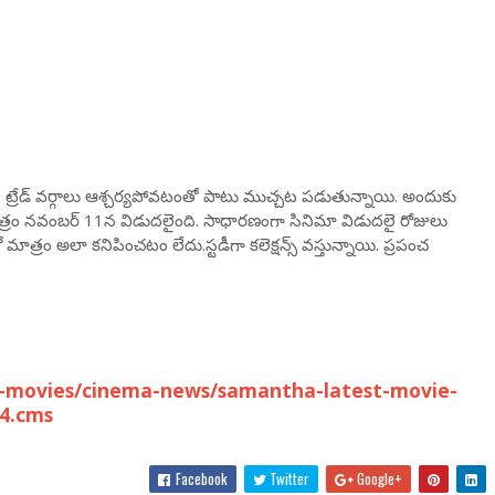
రేడ్ వర్గాలు ఆశ్చ‌ర్య‌పోవ‌టంతో పాటు ముచ్చ‌ట ప‌డుతున్నాయి. అందుకు
చిత్రం న‌వంబ‌ర్ 11న విడుద‌లైంది. సాధార‌ణంగా సినిమా విడుదలై రోజులు
 మాత్రం అలా క‌నిపించ‌టం లేదు.స్ట‌డీగా క‌లెక్ష‌న్స్ వ‌స్తున్నాయి. ప్ర‌పంచ
-movies/cinema-news/samantha-latest-movie-
44.cms
Facebook
Twitter
Google+