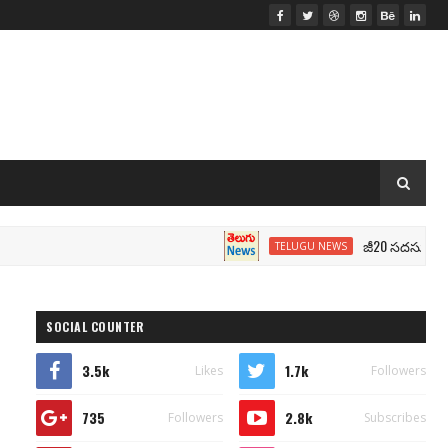
జీ20 సదస్సు.. మోదీ సీటు
TELUGU NEWS
SOCIAL COUNTER
3.5k
1.7k
Likes
Followers
735
2.8k
Followers
Subscribes