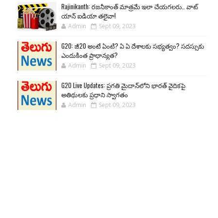
Rajinikanth: రజనీకాంత్ మాత్రమే ఇలా చేయగలరు.. వాట్
యాన్ ఐడియా తలైవా!
Admin
Sept 09, 2023
G20: జీ20 అంటే ఏంటి? ఏ ఏ దేశాలకు సభ్యత్వం? సదస్సుకు
ఎందుకింత ప్రాధాన్యత?
Admin
Sept 09, 2023
G20 Live Updates: ప్రగతి మైదాన్‌లోని భారత్ వైదికపై
అతిథులకు ప్రధాని స్వాగతం
Admin
Sept 09, 2023