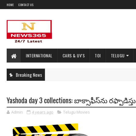
HOME
CONTACT US
INTERNATIONAL
CARS & UV'S
TOI
TELUGU
Breaking News
Yashoda day 3 collections: బాక్సాఫీస్‌ను రఫ్పాడిస్త
Admin
4 years ago
Telugu Movies