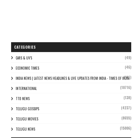
CATEGORIES
(49)
CARS & UV'S
(46)
ECONOMIC TIMES
(106)
INDIA NEWS | LATEST NEWS HEADLINES & LIVE UPDATES FROM INDIA - TIMES OF INDIA
(10716)
INTERNATIONAL
(138)
TTD NEWS
(4237)
TELUGU GOSSIPS
(8655)
TELUGU MOVIES
(15006)
TELUGU NEWS