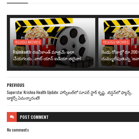
TELUGU MOVIES
TELUGU MOVIES
Rajinikanth: రజనీకాంత్ మాత్రమే ఇలా
రెండు రోజుల్లో రూ.200 క
చేయగలరు.. వాట్ యాన్ ఐడియా తలైవా!
దుమ్ములేపుతున్న ‘జవా
PREVIOUS
Superstar Krishna Health Update: హాస్పిటల్‌లో సూపర్ స్టార్ కృష్ణ.. టెన్షన్‌లో ఫ్యాన్స్..
డాక్టర్స్ ఏమన్నారంటే!
POST
COMMENT
No comments