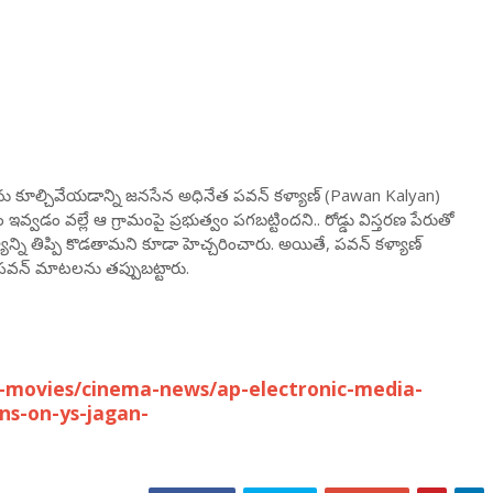
ళ్లను కూల్చివేయడాన్ని జనసేన అధినేత పవన్ కళ్యాణ్ (Pawan Kalyan)
ఇవ్వడం వల్లే ఆ గ్రామంపై ప్రభుత్వం పగబట్టిందని.. రోడ్డు విస్తరణ పేరుతో
న్యాన్ని తిప్పి కొడతామని కూడా హెచ్చరించారు. అయితే, పవన్ కళ్యాణ్
. పవన్ మాటలను తప్పుబట్టారు.
-movies/cinema-news/ap-electronic-media-
ns-on-ys-jagan-