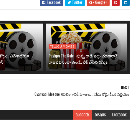
Facebook
Twitter
Google+
TELUGU MOVIES
ోట్లు.. విదేశాల్లోనూ
Pushpa The Rule : పుష్ప గాడి ఇల్లు చూశారా?
న్’
రాజభవనంలా ఉందే.. లీక్ చేసిన రష్మిక
NEXT
Gyanvapi Mosque శివలింగానికి పూజలు.. నేడు కోర్టు కీలక నిర్ణయం
BLOGGER
DISQUS
FACEBOOK