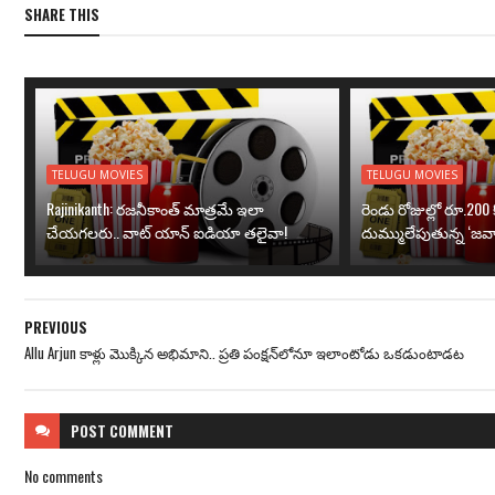
SHARE THIS
TELUGU MOVIES
TELUGU MOVIES
Rajinikanth: రజనీకాంత్ మాత్రమే ఇలా
రెండు రోజుల్లో రూ.200 క
చేయగలరు.. వాట్ యాన్ ఐడియా తలైవా!
దుమ్ములేపుతున్న ‘జవా
PREVIOUS
Allu Arjun కాళ్లు మొక్కిన అభిమాని.. ప్రతి పంక్షన్‌లోనూ ఇలాంటోడు ఒకడుంటాడట
POST
COMMENT
No comments