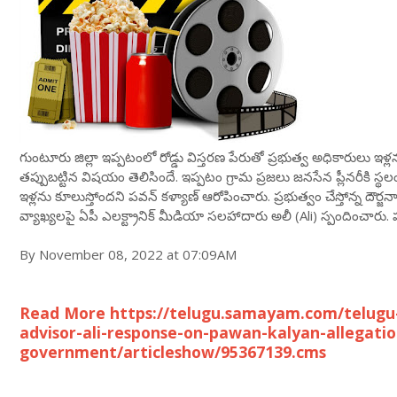
గుంటూరు జిల్లా ఇప్పటంలో రోడ్డు విస్తరణ పేరుతో ప్రభుత్వ అధికారులు ఇ
తప్పుబట్టిన విషయం తెలిసిందే. ఇప్పటం గ్రామ ప్రజలు జనసేన ప్లీనరీకి స్థలం 
ఇళ్లను కూలుస్తోందని పవన్ కళ్యాణ్ ఆరోపించారు. ప్రభుత్వం చేస్తోన్న దౌర్జ
వ్యాఖ్యలపై ఏపీ ఎలక్ట్రానిక్ మీడియా సలహాదారు అలీ (Ali) స్పందించారు
By November 08, 2022 at 07:09AM
Read More https://telugu.samayam.com/telugu
advisor-ali-response-on-pawan-kalyan-allegatio
government/articleshow/95367139.cms