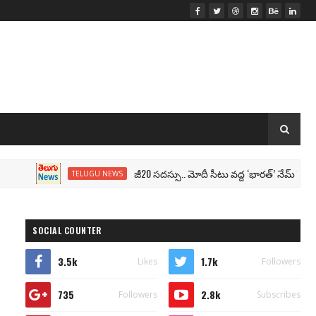
జీ20 సదస్సు.. మోదీ సీటు వద్ద ‘భారత్’ నేమ్ ప్లేట్‌.. పేరు
TELUGU NEWS
SOCIAL COUNTER
3.5k
1.7k
Likes
Followers
735
2.8k
Followers
Subscribes