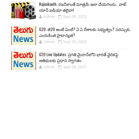
Rajinikanth: రజనీకాంత్ మాత్రమే ఇలా చేయగలరు.. వాట్
యాన్ ఐడియా తలైవా!
Admin
Sept 09, 2023
G20: జీ20 అంటే ఏంటి? ఏ ఏ దేశాలకు సభ్యత్వం? సదస్సుకు
ఎందుకింత ప్రాధాన్యత?
Admin
Sept 09, 2023
G20 Live Updates: ప్రగతి మైదాన్‌లోని భారత్ వైదికపై
అతిథులకు ప్రధాని స్వాగతం
Admin
Sept 09, 2023