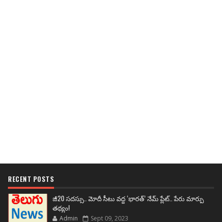
RECENT POSTS
జీ20 సదస్సు.. మోదీ సీటు వద్ద ‘భారత్’ నేమ్ ప్లేట్‌.. పేరు మార్పు
తథ్యం!
Admin
Sept 09, 2023