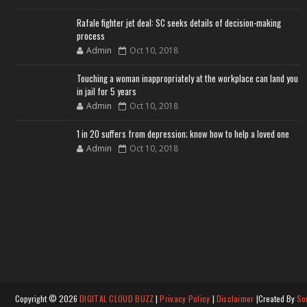
Rafale fighter jet deal: SC seeks details of decision-making
process
Admin
Oct 10, 2018
Touching a woman inappropriately at the workplace can land you
in jail for 5 years
Admin
Oct 10, 2018
1 in 20 suffers from depression; know how to help a loved one
Admin
Oct 10, 2018
Copyright ©
2026
DIGITAL CLOUD BUZZ
|
Privacy Policy
|
Disclaimer
|Created By
So