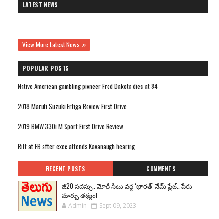
LATEST NEWS
View More Latest News
POPULAR POSTS
Native American gambling pioneer Fred Dakota dies at 84
2018 Maruti Suzuki Ertiga Review First Drive
2019 BMW 330i M Sport First Drive Review
Rift at FB after exec attends Kavanaugh hearing
RECENT POSTS
COMMENTS
జీ20 సదస్సు.. మోదీ సీటు వద్ద ‘భారత్’ నేమ్ ప్లేట్‌.. పేరు
మార్పు తథ్యం!
Admin
Sept 09, 2023