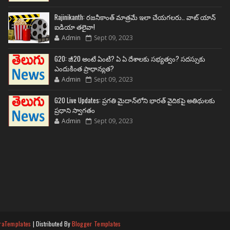
Rajinikanth: రజనీకాంత్ మాత్రమే ఇలా చేయగలరు.. వాట్ యాన్
ఐడియా తలైవా!
Admin
Sept 09, 2023
G20: జీ20 అంటే ఏంటి? ఏ ఏ దేశాలకు సభ్యత్వం? సదస్సుకు
ఎందుకింత ప్రాధాన్యత?
Admin
Sept 09, 2023
G20 Live Updates: ప్రగతి మైదాన్‌లోని భారత్ వైదికపై అతిథులకు
ప్రధాని స్వాగతం
Admin
Sept 09, 2023
raTemplates
| Distributed By
Blogger Templates