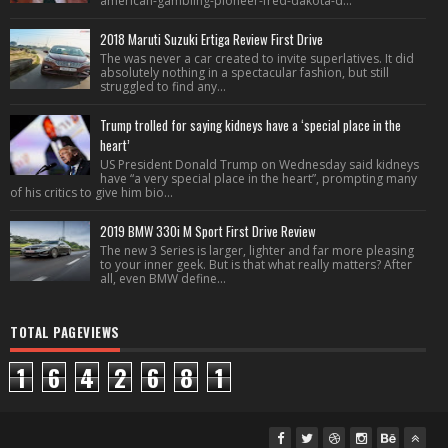
american-gambling-pioneer-fred-dakota-d...
2018 Maruti Suzuki Ertiga Review First Drive
The was never a car created to invite superlatives. It did
absolutely nothing in a spectacular fashion, but still
struggled to find any...
Trump trolled for saying kidneys have a ‘special place in the
heart’
US President Donald Trump on Wednesday said kidneys
have “a very special place in the heart”, prompting many
of his critics to give him bio...
2019 BMW 330i M Sport First Drive Review
The new 3 Series is larger, lighter and far more pleasing
to your inner geek. But is that what really matters? After
all, even BMW define...
TOTAL PAGEVIEWS
1
6
4
2
6
8
1