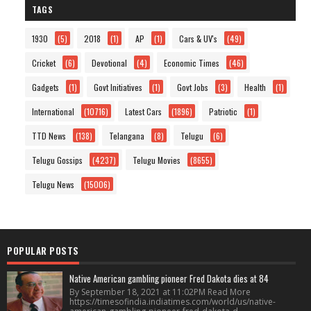
TAGS
1930
(5)
2018
(1)
AP
(1)
Cars & UV's
(49)
Cricket
(6)
Devotional
(4)
Economic Times
(46)
Gadgets
(1)
Govt Initiatives
(1)
Govt Jobs
(3)
Health
(1)
International
(10716)
Latest Cars
(1896)
Patriotic
(1)
TTD News
(138)
Telangana
(8)
Telugu
(6)
Telugu Gossips
(4237)
Telugu Movies
(8655)
Telugu News
(15006)
POPULAR POSTS
Native American gambling pioneer Fred Dakota dies at 84
By September 18, 2021 at 11:02PM Read More
https://timesofindia.indiatimes.com/world/us/native-