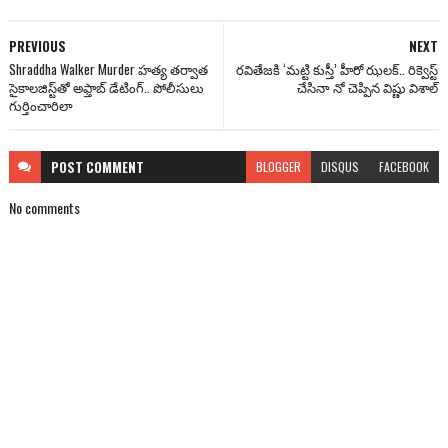
PREVIOUS
NEXT
Shraddha Walker Murder హత్య తర్వాత
రవితేజకి ‘మట్టి కుస్తీ’ హీరో ఝలక్.. రిక్వెస్ట్
సైకాలజిస్ట్‌తో అఫ్తాబ్ డేటింగ్.. పోలీసులు
చేసినా నో చెప్పిన విష్ణు విశాల్‌
గుర్తించారిలా
POST
COMMENT
BLOGGER
DISQUS
FACEBOOK
No comments