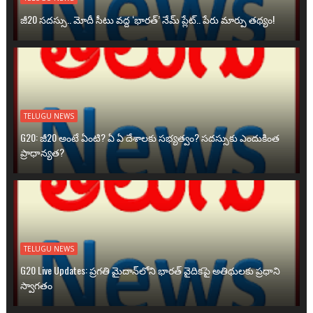
జీ20 సదస్సు.. మోదీ సీటు వద్ద ‘భారత్’ నేమ్ ప్లేట్‌.. పేరు మార్పు తథ్యం!
TELUGU NEWS
G20: జీ20 అంటే ఏంటి? ఏ ఏ దేశాలకు సభ్యత్వం? సదస్సుకు ఎందుకింత
ప్రాధాన్యత?
TELUGU NEWS
G20 Live Updates: ప్రగతి మైదాన్‌లోని భారత్ వైదికపై అతిథులకు ప్రధాని
స్వాగతం