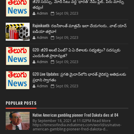
జీ20 సదస్సు.. మోదీ సీటు వద్ద ‘భారత్’ నేమ్ ప్లేట్‌.. పేరు మార్పు
తథ్యం!
Admin
Sept 09, 2023
Rajinikanth: రజనీకాంత్ మాత్రమే ఇలా చేయగలరు.. వాట్ యాన్
ఐడియా తలైవా!
Admin
Sept 09, 2023
G20: జీ20 అంటే ఏంటి? ఏ ఏ దేశాలకు సభ్యత్వం? సదస్సుకు
ఎందుకింత ప్రాధాన్యత?
Admin
Sept 09, 2023
G20 Live Updates: ప్రగతి మైదాన్‌లోని భారత్ వైదికపై అతిథులకు
ప్రధాని స్వాగతం
Admin
Sept 09, 2023
POPULAR POSTS
Native American gambling pioneer Fred Dakota dies at 84
By September 18, 2021 at 11:02PM Read More
https://timesofindia.indiatimes.com/world/us/native-
american-gambling-pioneer-fred-dakota-d...