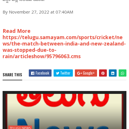
By November 27, 2022 at 07:40AM
Read More
https://telugu.samayam.com/sports/cricket/ne
ws/the-match-between-india-and-new-zealand-
was-stopped-due-to-
rain/articleshow/95796063.cms
Facebook
Twitter
Google+
SHARE THIS
TELUGU NEWS