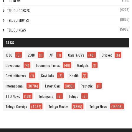
(138)
TTD NEWS
(4237)
TELUGU GOSSIPS
(8655)
TELUGU MOVIES
(15006)
TELUGU NEWS
TAGS
1930
(5)
2018
(1)
AP
(1)
Cars & UV's
(49)
Cricket
(6)
Devotional
(4)
Economic Times
(46)
Gadgets
(1)
Govt Initiatives
(1)
Govt Jobs
(3)
Health
(1)
International
(10716)
Latest Cars
(1896)
Patriotic
(1)
TTD News
(138)
Telangana
(8)
Telugu
(6)
Telugu Gossips
(4237)
Telugu Movies
(8655)
Telugu News
(15006)