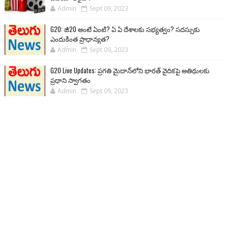
Admin
Sept 09, 2023
G20: జీ20 అంటే ఏంటి? ఏ ఏ దేశాలకు సభ్యత్వం? సదస్సుకు
ఎందుకింత ప్రాధాన్యత?
Admin
Sept 09, 2023
G20 Live Updates: ప్రగతి మైదాన్‌లోని భారత్ వైదికపై అతిథులకు
ప్రధాని స్వాగతం
Admin
Sept 09, 2023