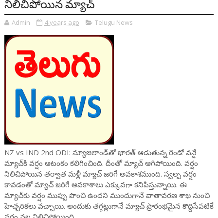
నిలిచిపోయిన మ్యాచ్
Admin
4 years ago
Telugu News
NZ vs IND 2nd ODI: న్యూజిలాండ్‌తో భారత్ ఆడుతున్న రెండో వన్డే
మ్యాచ్‌కి వర్షం ఆటంకం కలిగించింది. దీంతో మ్యాచ్ ఆగిపోయింది. వర్షం
నిలిచిపోయిన తర్వాత మళ్లీ మ్యాచ్ జరిగే అవకాశముంది. స్వల్ప వర్షం
కావడంతో మ్యాచ్ జరిగే అవకాశాలు ఎక్కువగా కనిపిస్తున్నాయి. ఈ
మ్యాచ్‌కు వర్షం ముప్పు పొంచి ఉందని ముందుగానే వాతావరణ శాఖ నుంచి
హెచ్చరికలు వచ్చాయి. అందుకు తగ్గట్లుగానే మ్యాచ్‌ ప్రారంభమైన కొద్దిసేపటికే
వర్షం వల్ల నిలిచిపోయింది.