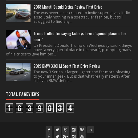
2018 Maruti Suzuki Ertiga Review First Drive
The was never a car created to invite superlatives. It did
absolutely nothing in a spectacular fashion, but still
struggled to find any...
Trump trolled for saying kidneys have a ‘special place in the
heart’
US President Donald Trump on Wednesday said kidneys
have “a very special place in the heart”, prompting many
of his critics to give him bio...
2019 BMW 330i M Sport First Drive Review
The new 3 Series is larger, lighter and far more pleasing
to your inner geek. But is that what really matters? After
all, even BMW define...
TOTAL PAGEVIEWS
1
6
3
9
0
3
4