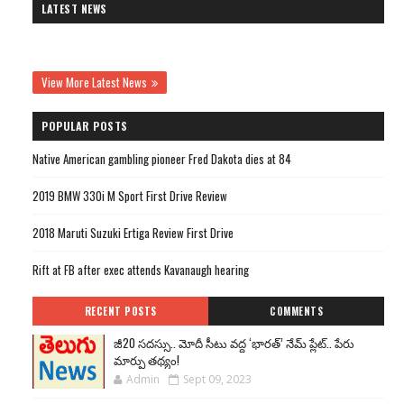
LATEST NEWS
View More Latest News
POPULAR POSTS
Native American gambling pioneer Fred Dakota dies at 84
2019 BMW 330i M Sport First Drive Review
2018 Maruti Suzuki Ertiga Review First Drive
Rift at FB after exec attends Kavanaugh hearing
RECENT POSTS
COMMENTS
జీ20 సదస్సు.. మోదీ సీటు వద్ద ‘భారత్’ నేమ్ ప్లేట్‌.. పేరు
మార్పు తథ్యం!
Admin
Sept 09, 2023