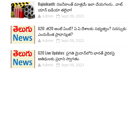
Rajinikanth: రజనీకాంత్ మాత్రమే ఇలా చేయగలరు.. వాట్
యాన్ ఐడియా తలైవా!
Admin
Sept 09, 2023
G20: జీ20 అంటే ఏంటి? ఏ ఏ దేశాలకు సభ్యత్వం? సదస్సుకు
ఎందుకింత ప్రాధాన్యత?
Admin
Sept 09, 2023
G20 Live Updates: ప్రగతి మైదాన్‌లోని భారత్ వైదికపై
అతిథులకు ప్రధాని స్వాగతం
Admin
Sept 09, 2023