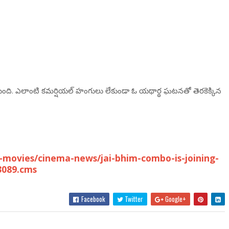
ుకుంది. ఎలాంటి కమర్షియల్ హంగులు లేకుండా ఓ యథార్థ ఘటనతో తెరకెక్కిన
movies/cinema-news/jai-bhim-combo-is-joining-
3089.cms
Facebook
Twitter
Google+