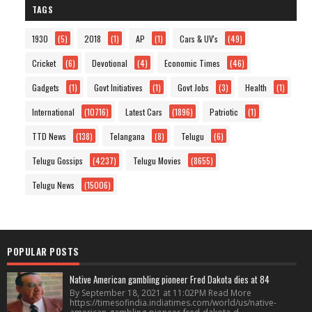
TAGS
1930
(5)
2018
(1)
AP
(1)
Cars & UV's
(49)
Cricket
(6)
Devotional
(4)
Economic Times
(46)
Gadgets
(1)
Govt Initiatives
(1)
Govt Jobs
(3)
Health
(1)
International
(10716)
Latest Cars
(1896)
Patriotic
(1)
TTD News
(138)
Telangana
(8)
Telugu
(6)
Telugu Gossips
(4237)
Telugu Movies
(8655)
Telugu News
(15006)
POPULAR POSTS
Native American gambling pioneer Fred Dakota dies at 84
By September 18, 2021 at 11:02PM Read More
https://timesofindia.indiatimes.com/world/us/native-