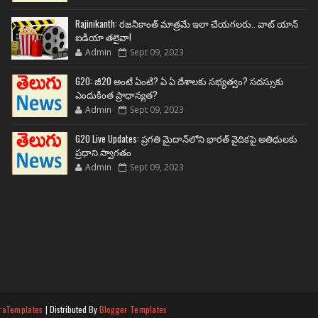
Rajinikanth: రజనీకాంత్ మాత్రమే ఇలా చేయగలరు.. వాట్ యాన్
ఐడియా తలైవా!
Admin
Sept 09, 2023
G20: జీ20 అంటే ఏంటి? ఏ ఏ దేశాలకు సభ్యత్వం? సదస్సుకు
ఎందుకింత ప్రాధాన్యత?
Admin
Sept 09, 2023
G20 Live Updates: ప్రగతి మైదాన్‌లోని భారత్ వైదికపై అతిథులకు
ప్రధాని స్వాగతం
Admin
Sept 09, 2023
raTemplates
| Distributed By
Blogger Templates