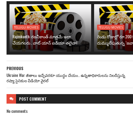
TELUGU MOVIES
TELUGU MOVIES
Rajinikanth: రజనీకాంత్ మాత్రమే ఇలా
రెండు రోజుల్లో రూ.200 క
చేయగలరు.. వాట్ యాన్ ఐడియా తలైవా!
దుమ్ములేపుతున్న ‘జవా
PREVIOUS
Ukraine War జీతాలు ఇచ్చేవరకూ యుద్ధం చేయం.. ఉన్నతాధికారులను నిలదీస్తున్న
రష్యా సైనికుల వీడియో వైరల్
POST
COMMENT
No comments