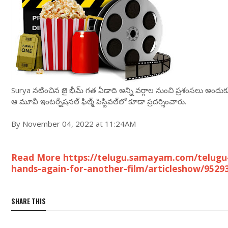
Surya నటించిన జై భీమ్ గత ఏడాది అన్ని వర్గాల నుంచి ప్రశంసలు అంద
ఆ మూవీ ఇంటర్నేషనల్ ఫిల్మ్ పెస్టివల్‌లో కూడా ప్రదర్శించారు.
By November 04, 2022 at 11:24AM
Read More https://telugu.samayam.com/telugu-
hands-again-for-another-film/articleshow/9529
SHARE THIS