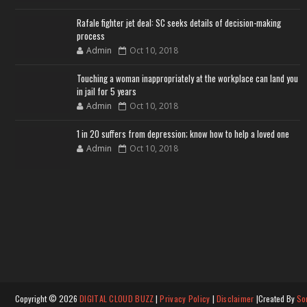
Rafale fighter jet deal: SC seeks details of decision-making
process
Admin
Oct 10, 2018
Touching a woman inappropriately at the workplace can land you
in jail for 5 years
Admin
Oct 10, 2018
1 in 20 suffers from depression; know how to help a loved one
Admin
Oct 10, 2018
Copyright ©
2026
DIGITAL CLOUD BUZZ
|
Privacy Policy
|
Disclaimer
|Created By
So