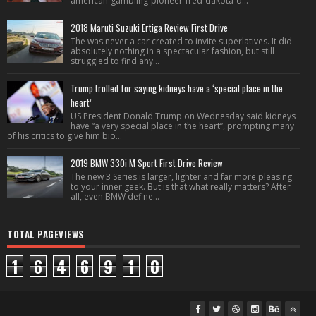
american-gambling-pioneer-fred-dakota-d...
2018 Maruti Suzuki Ertiga Review First Drive
The was never a car created to invite superlatives. It did
absolutely nothing in a spectacular fashion, but still
struggled to find any...
Trump trolled for saying kidneys have a ‘special place in the
heart’
US President Donald Trump on Wednesday said kidneys
have “a very special place in the heart”, prompting many
of his critics to give him bio...
2019 BMW 330i M Sport First Drive Review
The new 3 Series is larger, lighter and far more pleasing
to your inner geek. But is that what really matters? After
all, even BMW define...
TOTAL PAGEVIEWS
1
6
4
6
9
1
0