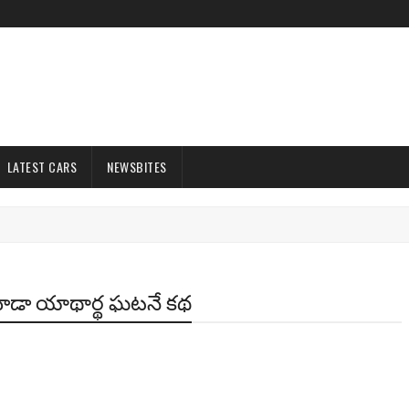
LATEST CARS
NEWSBITES
రి కూడా యాథార్థ ఘటనే కథ