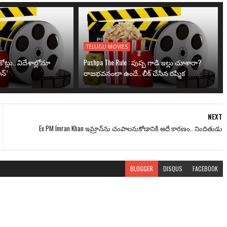
TELUGU MOVIES
ోట్లు.. విదేశాల్లోనూ
Pushpa The Rule : పుష్ప గాడి ఇల్లు చూశారా?
న్’
రాజభవనంలా ఉందే.. లీక్ చేసిన రష్మిక
NEXT
Ex PM Imran Khan ఇమ్రాన్‌ను చంపాలనుకోడానికి అదే కారణం.. నిందితుడు
BLOGGER
DISQUS
FACEBOOK