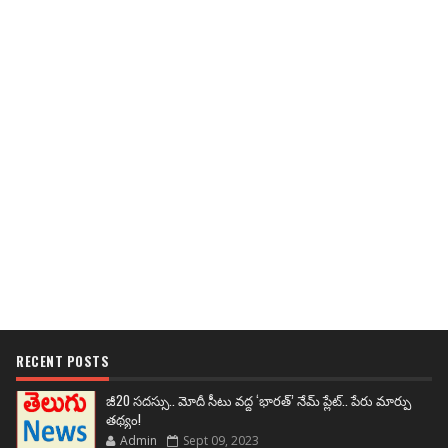
RECENT POSTS
జీ20 సదస్సు.. మోదీ సీటు వద్ద ‘భారత్’ నేమ్ ప్లేట్‌.. పేరు మార్పు
తథ్యం!
Admin
Sept 09, 2023