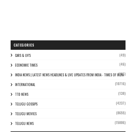
CATEGORIES
(49)
CARS & UV'S
(46)
ECONOMIC TIMES
(106)
INDIA NEWS | LATEST NEWS HEADLINES & LIVE UPDATES FROM INDIA - TIMES OF INDIA
(10716)
INTERNATIONAL
(138)
TTD NEWS
(4237)
TELUGU GOSSIPS
(8655)
TELUGU MOVIES
(15006)
TELUGU NEWS