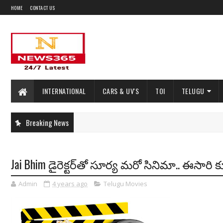
HOME
CONTACT US
INTERNATIONAL
CARS & UV'S
TOI
TELUGU
Breaking News
Jai Bhim డైరెక్టర్‌తో సూర్య మరో సినిమా.. ఈసా
Admin
4 years ago
Telugu Movies