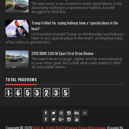
The was never a car created to invite superlatives. It did
absolutely nothing in a spectacular fashion, but still
struggled to find any...
Trump trolled for saying kidneys have a ‘special place in the
heart’
US President Donald Trump on Wednesday said kidneys
have “a very special place in the heart”, prompting many
of his critics to give him bio...
2019 BMW 330i M Sport First Drive Review
The new 3 Series is larger, lighter and far more pleasing
to your inner geek. But is that what really matters? After
all, even BMW define...
TOTAL PAGEVIEWS
1
6
5
3
2
3
5
fac
twi
gpl
ins
you
Copyright ©
2026
DIGITAL CLOUD BUZZ
|
Privacy Policy
|
Disclaimer
|Created By