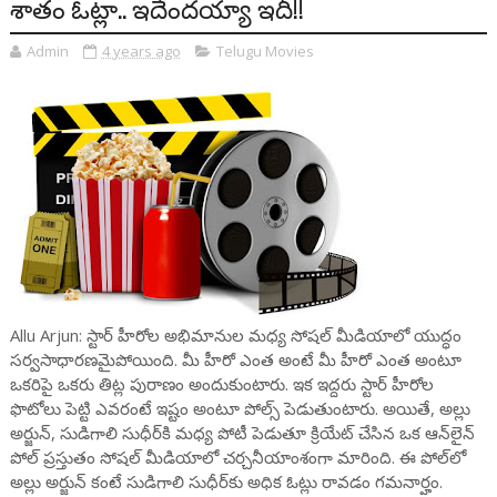
శాతం ఓట్లా.. ఇదేందయ్యా ఇదీ!!
Admin
4 years ago
Telugu Movies
Allu Arjun: స్టార్ హీరోల అభిమానుల మధ్య సోషల్ మీడియాలో యుద్ధం
సర్వసాధారణమైపోయింది. మీ హీరో ఎంత అంటే మీ హీరో ఎంత అంటూ
ఒకరిపై ఒకరు తిట్ల పురాణం అందుకుంటారు. ఇక ఇద్దరు స్టార్ హీరోల
ఫొటోలు పెట్టి ఎవరంటే ఇష్టం అంటూ పోల్స్ పెడుతుంటారు. అయితే, అల్లు
అర్జున్, సుడిగాలి సుధీర్‌కి మధ్య పోటీ పెడుతూ క్రియేట్ చేసిన ఒక ఆన్‌లైన్
పోల్ ప్రస్తుతం సోషల్ మీడియాలో చర్చనీయాంశంగా మారింది. ఈ పోల్‌లో
అల్లు అర్జున్ కంటే సుడిగాలి సుధీర్‌కు అధిక ఓట్లు రావడం గమనార్హం.