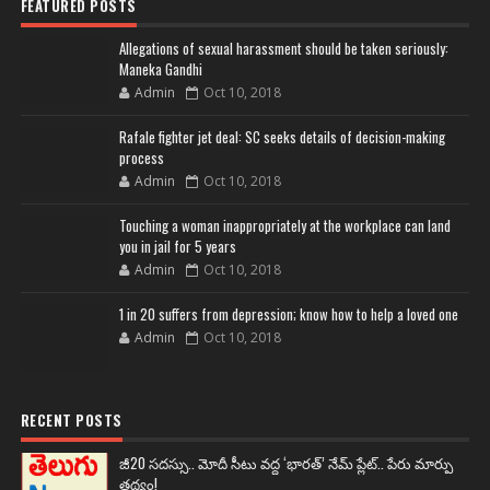
FEATURED POSTS
Allegations of sexual harassment should be taken seriously:
Maneka Gandhi
Admin
Oct 10, 2018
Rafale fighter jet deal: SC seeks details of decision-making
process
Admin
Oct 10, 2018
Touching a woman inappropriately at the workplace can land
you in jail for 5 years
Admin
Oct 10, 2018
1 in 20 suffers from depression; know how to help a loved one
Admin
Oct 10, 2018
RECENT POSTS
జీ20 సదస్సు.. మోదీ సీటు వద్ద ‘భారత్’ నేమ్ ప్లేట్‌.. పేరు మార్పు
తథ్యం!