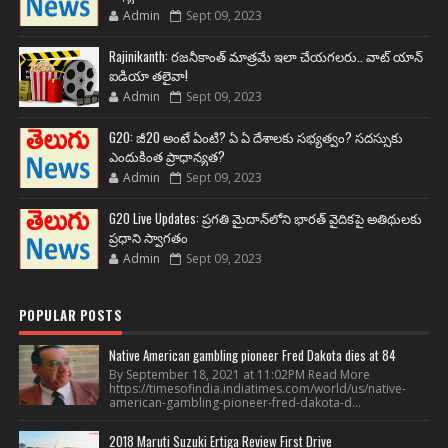
Admin
Sept 09, 2023
Rajinikanth: రజనీకాంత్ మాత్రమే ఇలా చేయగలరు.. వాట్ యాన్
ఐడియా తలైవా!
Admin
Sept 09, 2023
G20: జీ20 అంటే ఏంటి? ఏ ఏ దేశాలకు సభ్యత్వం? సదస్సుకు
ఎందుకింత ప్రాధాన్యత?
Admin
Sept 09, 2023
G20 Live Updates: ప్రగతి మైదాన్‌లోని భారత్ వైదికపై అతిథులకు
ప్రధాని స్వాగతం
Admin
Sept 09, 2023
POPULAR POSTS
Native American gambling pioneer Fred Dakota dies at 84
By September 18, 2021 at 11:02PM Read More
https://timesofindia.indiatimes.com/world/us/native-
american-gambling-pioneer-fred-dakota-d...
2018 Maruti Suzuki Ertiga Review First Drive