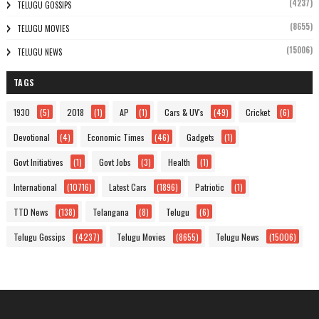
(4237)
TELUGU GOSSIPS
(8655)
TELUGU MOVIES
(15006)
TELUGU NEWS
TAGS
1930
(5)
2018
(1)
AP
(1)
Cars & UV's
(49)
Cricket
(6)
Devotional
(4)
Economic Times
(46)
Gadgets
(1)
Govt Initiatives
(1)
Govt Jobs
(3)
Health
(1)
International
(10716)
Latest Cars
(1896)
Patriotic
(1)
TTD News
(138)
Telangana
(8)
Telugu
(6)
Telugu Gossips
(4237)
Telugu Movies
(8655)
Telugu News
(15006)