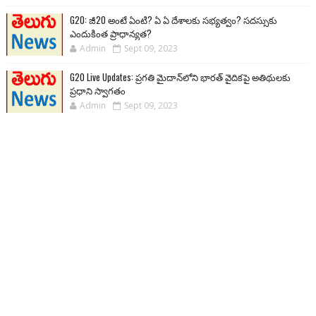
G20: జీ20 అంటే ఏంటి? ఏ ఏ దేశాలకు సభ్యత్వం? సదస్సుకు
ఎందుకింత ప్రాధాన్యత?
Admin
Sept 09, 2023
G20 Live Updates: ప్రగతి మైదాన్‌లోని భారత్ వైదికపై అతిథులకు
ప్రధాని స్వాగతం
Admin
Sept 09, 2023