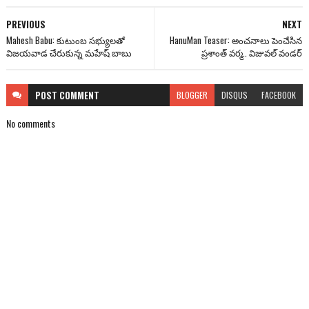
PREVIOUS
NEXT
Mahesh Babu: కుటుంబ సభ్యులతో
HanuMan Teaser: అంచనాలు పెంచేసిన
విజయవాడ చేరుకున్న మహేష్ బాబు
ప్రశాంత్ వర్మ.. విజువల్ వండర్
POST
COMMENT
BLOGGER
DISQUS
FACEBOOK
No comments