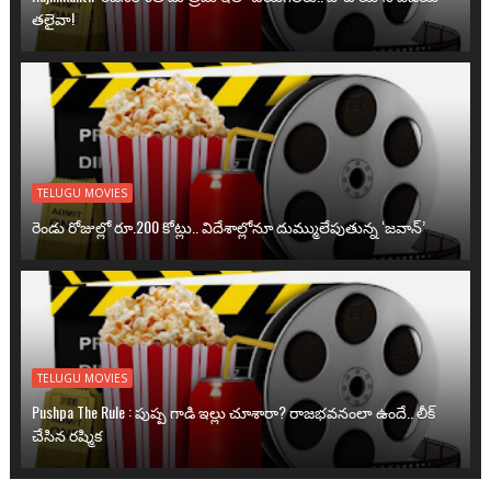
తలైవా!
TELUGU MOVIES
రెండు రోజుల్లో రూ.200 కోట్లు.. విదేశాల్లోనూ దుమ్ములేపుతున్న ‘జవాన్’
TELUGU MOVIES
Pushpa The Rule : పుష్ప గాడి ఇల్లు చూశారా? రాజభవనంలా ఉందే.. లీక్
చేసిన రష్మిక