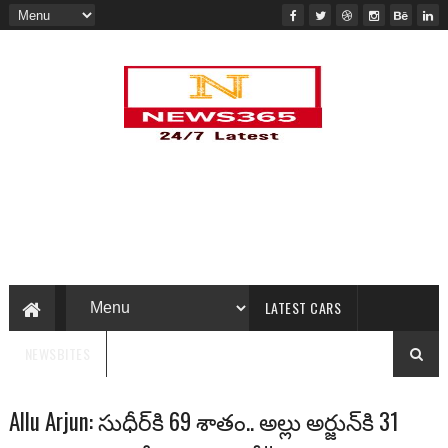
LATEST CARS
NEWSBITES
Allu Arjun: సుధీర్‌కి 69 శాతం.. అల్లు అర్జున్‌కి 31