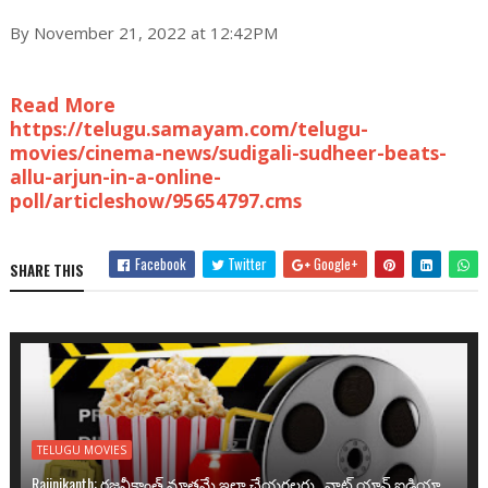
By November 21, 2022 at 12:42PM
Read More
https://telugu.samayam.com/telugu-
movies/cinema-news/sudigali-sudheer-beats-
allu-arjun-in-a-online-
poll/articleshow/95654797.cms
Facebook
Twitter
Google+
SHARE THIS
TELUGU MOVIES
Rajinikanth: రజనీకాంత్ మాత్రమే ఇలా చేయగలరు.. వాట్ యాన్ ఐడియా