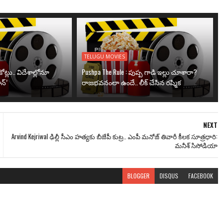
TELUGU MOVIES
ోట్లు.. విదేశాల్లోనూ
Pushpa The Rule : పుష్ప గాడి ఇల్లు చూశారా?
న్’
రాజభవనంలా ఉందే.. లీక్ చేసిన రష్మిక
NEXT
Arvind Kejriwal ఢిల్లీ సీఎం హత్యకు బీజేపీ కుట్ర.. ఎంపీ మనోజ్ తివారీ కీలక సూత్రధారి:
మనీశ్ సిసోడియా
BLOGGER
DISQUS
FACEBOOK