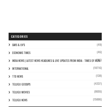
CATEGORIES
(49)
CARS & UV'S
(46)
ECONOMIC TIMES
(106)
INDIA NEWS | LATEST NEWS HEADLINES & LIVE UPDATES FROM INDIA - TIMES OF INDIA
(10716)
INTERNATIONAL
(138)
TTD NEWS
(4237)
TELUGU GOSSIPS
(8655)
TELUGU MOVIES
(15006)
TELUGU NEWS