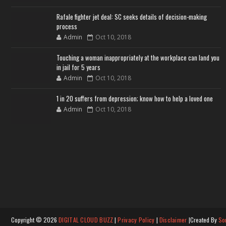
Rafale fighter jet deal: SC seeks details of decision-making
process
Admin
Oct 10, 2018
Touching a woman inappropriately at the workplace can land you
in jail for 5 years
Admin
Oct 10, 2018
1 in 20 suffers from depression; know how to help a loved one
Admin
Oct 10, 2018
Copyright ©
2026
DIGITAL CLOUD BUZZ
|
Privacy Policy
|
Disclaimer
|Created By
So