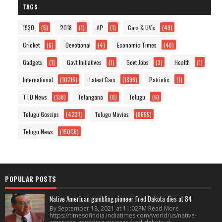
TAGS
1930
(5)
2018
(1)
AP
(1)
Cars & UV's
(49)
Cricket
(6)
Devotional
(4)
Economic Times
(46)
Gadgets
(1)
Govt Initiatives
(1)
Govt Jobs
(3)
Health
(1)
International
(10716)
Latest Cars
(1896)
Patriotic
(1)
TTD News
(138)
Telangana
(8)
Telugu
(6)
Telugu Gossips
(4237)
Telugu Movies
(8655)
Telugu News
(15006)
POPULAR POSTS
Native American gambling pioneer Fred Dakota dies at 84
By September 18, 2021 at 11:02PM Read More
https://timesofindia.indiatimes.com/world/us/native-