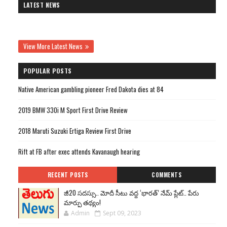
LATEST NEWS
View More Latest News
POPULAR POSTS
Native American gambling pioneer Fred Dakota dies at 84
2019 BMW 330i M Sport First Drive Review
2018 Maruti Suzuki Ertiga Review First Drive
Rift at FB after exec attends Kavanaugh hearing
RECENT POSTS
COMMENTS
జీ20 సదస్సు.. మోదీ సీటు వద్ద ‘భారత్’ నేమ్ ప్లేట్‌.. పేరు
మార్పు తథ్యం!
Admin
Sept 09, 2023