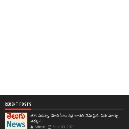
RECENT POSTS
జీ20 సదస్సు.. మోదీ సీటు వద్ద ‘భారత్’ నేమ్ ప్లేట్‌.. పేరు మార్పు
తథ్యం!
Admin
Sept 09, 2023