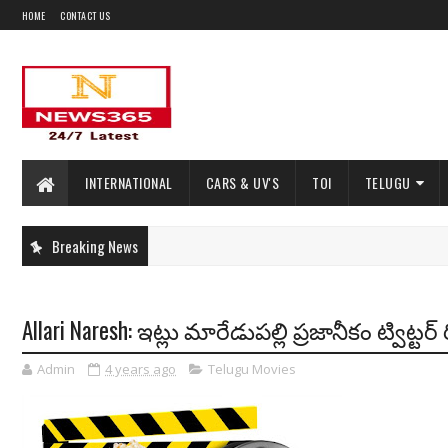
HOME
CONTACT US
INTERNATIONAL
CARS & UV'S
TOI
TELUGU
Breaking News
Allari Naresh: ఇట్లు మారేడుపల్లి ప్రజానీకం ట్విట్టర్
Admin
4 years ago
Telugu Movies