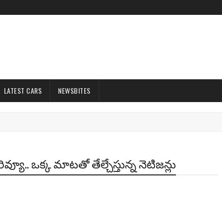
LATEST CARS
NEWSBITES
 రివ్యూ.. ఒక్క మాటతో తేల్చేస్తున్న నెటిజన్లు