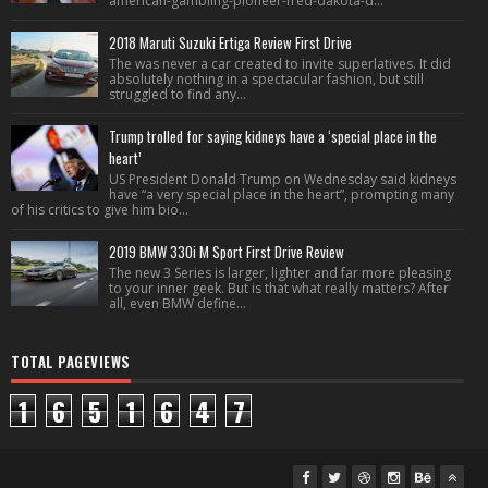
american-gambling-pioneer-fred-dakota-d...
2018 Maruti Suzuki Ertiga Review First Drive
The was never a car created to invite superlatives. It did
absolutely nothing in a spectacular fashion, but still
struggled to find any...
Trump trolled for saying kidneys have a ‘special place in the
heart’
US President Donald Trump on Wednesday said kidneys
have “a very special place in the heart”, prompting many
of his critics to give him bio...
2019 BMW 330i M Sport First Drive Review
The new 3 Series is larger, lighter and far more pleasing
to your inner geek. But is that what really matters? After
all, even BMW define...
TOTAL PAGEVIEWS
1
6
5
1
6
4
7