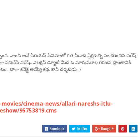
ది. నాంది అనే సీరియస్ సినిమాతో గత ఏడాది ప్రేక్షకుల్ని పలకరించిన నరేష్
ా పనిచేసే నరేష్.. ఎలక్షన్ డ్యూటీ మీద ఓ మారుమూల గిరిజన ప్రాంతానికి
. బాగా కనెక్ట్ అయ్యే కథ. కానీ దర్శకుడు...?
movies/cinema-news/allari-nareshs-itlu-
leshow/95753819.cms
Facebook
Twitter
Google+