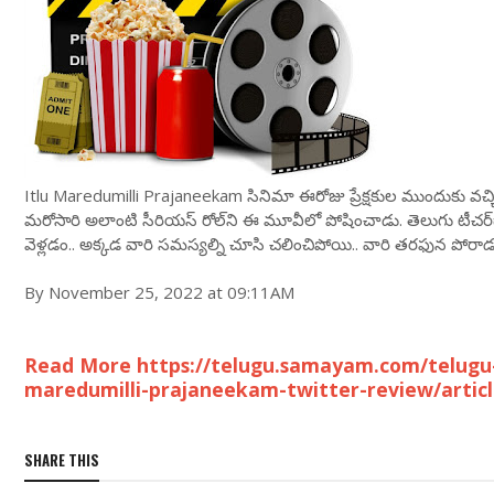
Itlu Maredumilli Prajaneekam సినిమా ఈరోజు ప్రేక్షకుల ముందుకు వచ్చిం
మరోసారి అలాంటి సీరియస్ రోల్‌ని ఈ మూవీలో పోషించాడు. తెలుగు టీచర్‌గ
వెళ్లడం.. అక్కడ వారి సమస్యల్ని చూసి చలించిపోయి.. వారి తరఫున పోరాడటం.
By November 25, 2022 at 09:11AM
Read More https://telugu.samayam.com/telugu-
maredumilli-prajaneekam-twitter-review/artic
SHARE THIS