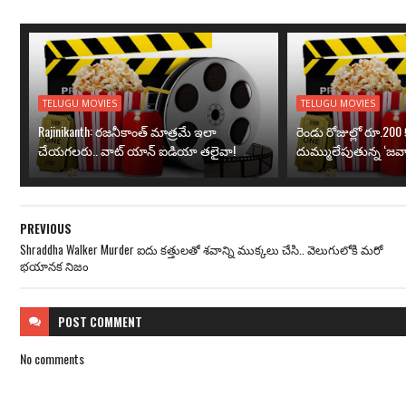
TELUGU MOVIES
TELUGU MOVIES
Rajinikanth: రజనీకాంత్ మాత్రమే ఇలా
రెండు రోజుల్లో రూ.200 క
చేయగలరు.. వాట్ యాన్ ఐడియా తలైవా!
దుమ్ములేపుతున్న ‘జవా
PREVIOUS
Shraddha Walker Murder ఐదు కత్తులతో శవాన్ని ముక్కలు చేసి.. వెలుగులోకి మరో
భయానక నిజం
POST
COMMENT
No comments