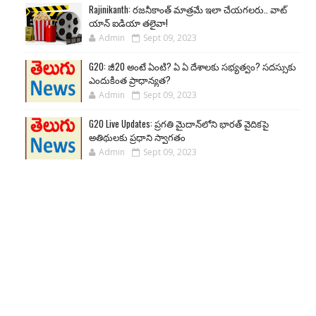
Rajinikanth: రజనీకాంత్ మాత్రమే ఇలా చేయగలరు.. వాట్
యాన్ ఐడియా తలైవా!
Admin
Sept 09, 2023
G20: జీ20 అంటే ఏంటి? ఏ ఏ దేశాలకు సభ్యత్వం? సదస్సుకు
ఎందుకింత ప్రాధాన్యత?
Admin
Sept 09, 2023
G20 Live Updates: ప్రగతి మైదాన్‌లోని భారత్ వైదికపై
అతిథులకు ప్రధాని స్వాగతం
Admin
Sept 09, 2023