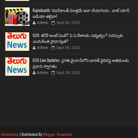
Rajinikanth: రజనీకాంత్ మాత్రమే ఇలా చేయగలరు.. వాట్ యాన్
ఐడియా తలైవా!
Admin
Sept 09, 2023
G20: జీ20 అంటే ఏంటి? ఏ ఏ దేశాలకు సభ్యత్వం? సదస్సుకు
ఎందుకింత ప్రాధాన్యత?
Admin
Sept 09, 2023
G20 Live Updates: ప్రగతి మైదాన్‌లోని భారత్ వైదికపై అతిథులకు
ప్రధాని స్వాగతం
Admin
Sept 09, 2023
raTemplates
| Distributed By
Blogger Templates