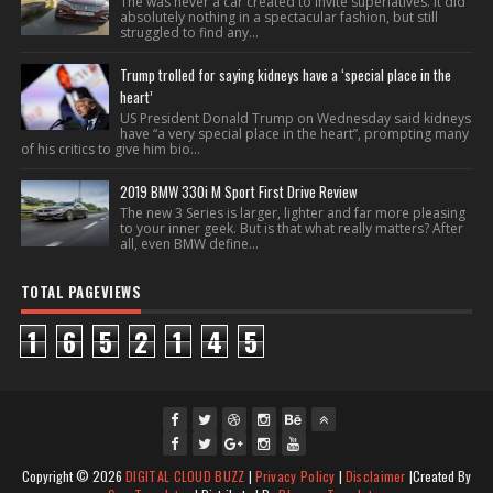
The was never a car created to invite superlatives. It did
absolutely nothing in a spectacular fashion, but still
struggled to find any...
Trump trolled for saying kidneys have a ‘special place in the
heart’
US President Donald Trump on Wednesday said kidneys
have “a very special place in the heart”, prompting many
of his critics to give him bio...
2019 BMW 330i M Sport First Drive Review
The new 3 Series is larger, lighter and far more pleasing
to your inner geek. But is that what really matters? After
all, even BMW define...
TOTAL PAGEVIEWS
1
6
5
2
1
4
5
fac
twi
gpl
ins
you
Copyright ©
2026
DIGITAL CLOUD BUZZ
|
Privacy Policy
|
Disclaimer
|Created By
ebo
tte
us
J
tag
tub