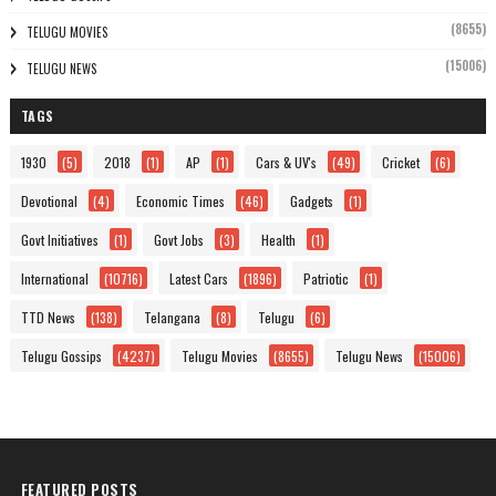
(8655)
TELUGU MOVIES
(15006)
TELUGU NEWS
TAGS
1930
(5)
2018
(1)
AP
(1)
Cars & UV's
(49)
Cricket
(6)
Devotional
(4)
Economic Times
(46)
Gadgets
(1)
Govt Initiatives
(1)
Govt Jobs
(3)
Health
(1)
International
(10716)
Latest Cars
(1896)
Patriotic
(1)
TTD News
(138)
Telangana
(8)
Telugu
(6)
Telugu Gossips
(4237)
Telugu Movies
(8655)
Telugu News
(15006)
FEATURED POSTS