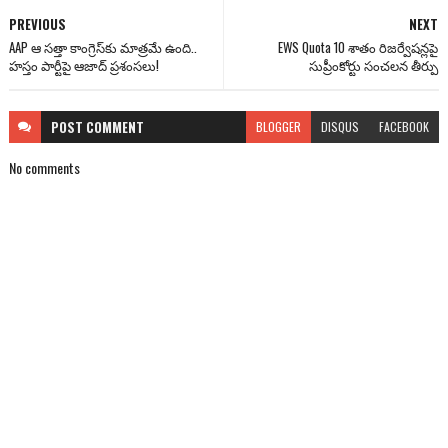
PREVIOUS
NEXT
AAP ఆ సత్తా కాంగ్రెస్‌కు మాత్రమే ఉంది..
EWS Quota 10 శాతం రిజర్వేషన్లపై
హస్తం పార్టీపై ఆజాద్ ప్రశంసలు!
సుప్రీంకోర్టు సంచలన తీర్పు
POST
COMMENT
BLOGGER
DISQUS
FACEBOOK
No comments