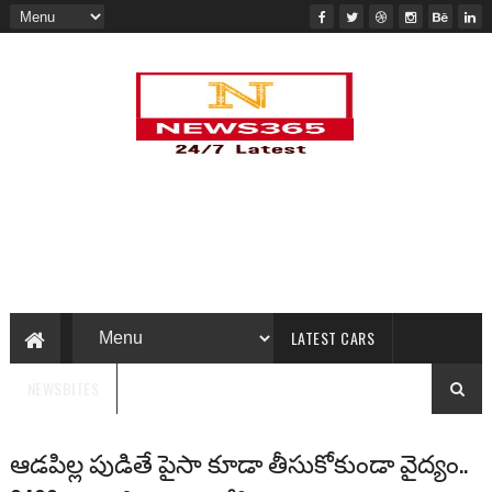
LATEST CARS
NEWSBITES
ఆడపిల్ల పుడితే పైసా కూడా తీసుకోకుండా వైద్యం..