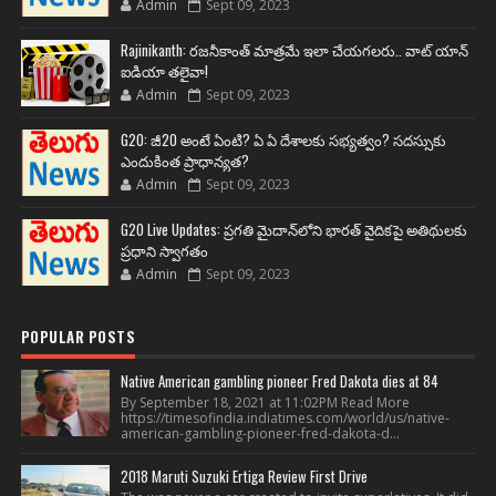
Admin
Sept 09, 2023
Rajinikanth: రజనీకాంత్ మాత్రమే ఇలా చేయగలరు.. వాట్ యాన్
ఐడియా తలైవా!
Admin
Sept 09, 2023
G20: జీ20 అంటే ఏంటి? ఏ ఏ దేశాలకు సభ్యత్వం? సదస్సుకు
ఎందుకింత ప్రాధాన్యత?
Admin
Sept 09, 2023
G20 Live Updates: ప్రగతి మైదాన్‌లోని భారత్ వైదికపై అతిథులకు
ప్రధాని స్వాగతం
Admin
Sept 09, 2023
POPULAR POSTS
Native American gambling pioneer Fred Dakota dies at 84
By September 18, 2021 at 11:02PM Read More
https://timesofindia.indiatimes.com/world/us/native-
american-gambling-pioneer-fred-dakota-d...
2018 Maruti Suzuki Ertiga Review First Drive