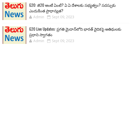
G20: జీ20 అంటే ఏంటి? ఏ ఏ దేశాలకు సభ్యత్వం? సదస్సుకు
ఎందుకింత ప్రాధాన్యత?
Admin
Sept 09, 2023
G20 Live Updates: ప్రగతి మైదాన్‌లోని భారత్ వైదికపై అతిథులకు
ప్రధాని స్వాగతం
Admin
Sept 09, 2023