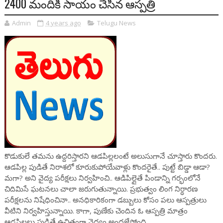
2400 మందికి సాయం చేసిన ఆస్పత్రి
Admin
4 years ago
Telugu News
కొడుకులే తమను ఉద్దరిస్తారని ఆడపిల్లలంటే అలుసుగానే చూస్తారు కొందరు.
ఆడపిల్ల పుడితే నిరాశలో కూరుకుపోయేవాళ్లు కొందరైతే.. పుట్టే బిడ్డా ఆడా?
మగా? అని వైద్య పరీక్షలు నిర్వహించి.. ఆడిపిల్లైతే పిండాన్ని గర్భంలోనే
చిదిమిసే ఘటనలు చాలా జరుగుతున్నాయి. ప్రభుత్వం లింగ నిర్ధారణ
పరీక్షలను నిషేధించినా.. అనధికారికంగా డబ్బులు కోసం పలు ఆస్పత్రులు
వీటిని నిర్వహిస్తున్నాయి. కాగా, పుణేకు చెందిన ఓ ఆస్పత్రి మాత్రం
ఆడపిల్లలు పుడితే ఉచితంగా వైద్యం అందజేస్తోంది.