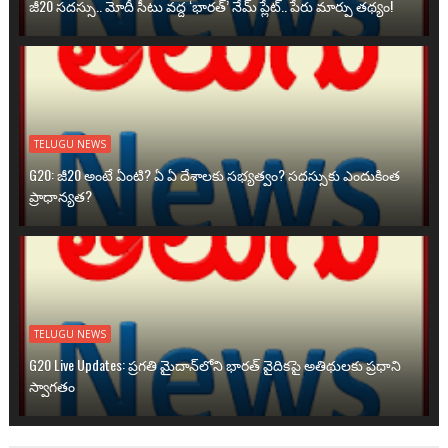
జీ20 సదస్సు.. మోదీ సీటు వద్ద ‘భారత్’ నేమ్ ప్లేట్‌.. పేరు మార్పు తథ్యం!
TELUGU NEWS
G20: జీ20 అంటే ఏంటి? ఏ ఏ దేశాలకు సభ్యత్వం? సదస్సుకు ఎందుకింత
ప్రాధాన్యత?
TELUGU NEWS
G20 Live Updates: ప్రగతి మైదాన్‌లోని భారత్ వైదికపై అతిథులకు ప్రధాని
స్వాగతం