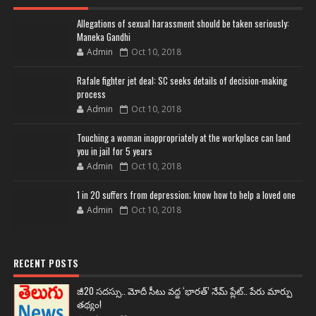
Allegations of sexual harassment should be taken seriously:
Maneka Gandhi
Admin
Oct 10, 2018
Rafale fighter jet deal: SC seeks details of decision-making
process
Admin
Oct 10, 2018
Touching a woman inappropriately at the workplace can land
you in jail for 5 years
Admin
Oct 10, 2018
1 in 20 suffers from depression; know how to help a loved one
Admin
Oct 10, 2018
RECENT POSTS
జీ20 సదస్సు.. మోదీ సీటు వద్ద ‘భారత్’ నేమ్ ప్లేట్‌.. పేరు మార్పు
తథ్యం!