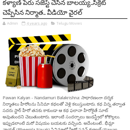
కళ్యాణ్ పేరు సజెస్ట్ చేసిన బాలయ్య..సీక్రెట్
చెప్పేసిన నిర్మాత.. వీడియో వైరల్
Admin
4 years ago
Telugu Movies
Pawan Kalyan - Nandamuri Balakrishna: సాధార‌ణంగా ద‌ర్శ‌క
నిర్మాత‌లు హీరోల‌ను సినిమా క‌థ‌ల‌తో వెళ్లి క‌లుస్తుంటారు. క‌థ విన్న త‌ర్వాత
స‌ద‌రు స్టార్ హీరో త‌న‌కు కాకుండా ఆ క‌థ ఫ‌లానా హీరోకైతే సూట్
అవుతుంద‌ని చెబుతుంటారు. ఇలాంటి సంద‌ర్భాలు ఇండ‌స్ట్రీలో కోకొల్ల‌లు.
ఇప్పుడలాంటి మ‌రో విష‌యం బ‌య‌ట‌కు వ‌చ్చింది. అదేంటంటే.. భీమ్లా
నాయ‌క్ (Bheemla Nayak) సినిమాలో హీరో ప‌వ‌న్ క‌ళ్యాణ్‌ (Pawan