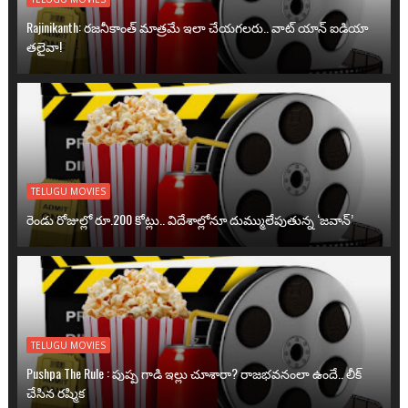
Rajinikanth: రజనీకాంత్ మాత్రమే ఇలా చేయగలరు.. వాట్ యాన్ ఐడియా
తలైవా!
TELUGU MOVIES
రెండు రోజుల్లో రూ.200 కోట్లు.. విదేశాల్లోనూ దుమ్ములేపుతున్న ‘జవాన్’
TELUGU MOVIES
Pushpa The Rule : పుష్ప గాడి ఇల్లు చూశారా? రాజభవనంలా ఉందే.. లీక్
చేసిన రష్మిక