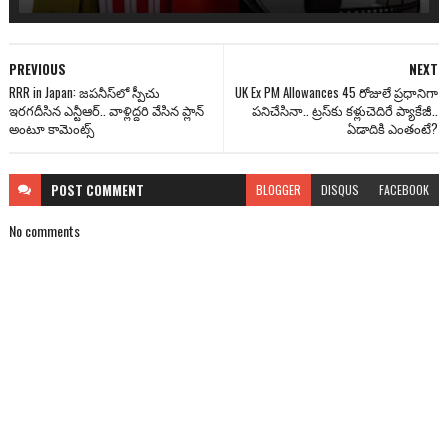
PREVIOUS
NEXT
RRR in Japan: జపనీస్‌లో స్పీచు
UK Ex PM Allowances 45 రోజులే ప్రధానిగా
ఇరగదీసిన ఎన్టీఆర్.. వాళ్లిద్దరి వేసిన ప్లాన్
పనిచేసినా.. ట్రస్‌కు కళ్లుచెదిరే ప్యాకేజీ..
అంటూ కామెంట్స్
ఏడాదికి ఎంతంటే?
POST
COMMENT
BLOGGER
DISQUS
FACEBOOK
No comments