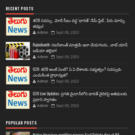
RECENT POSTS
జీ20 సదస్సు.. మోదీ సీటు వద్ద ‘భారత్’ నేమ్ ప్లేట్‌.. పేరు మార్పు
తథ్యం!
Admin
Sept 09, 2023
Rajinikanth: రజనీకాంత్ మాత్రమే ఇలా చేయగలరు.. వాట్ యాన్
ఐడియా తలైవా!
Admin
Sept 09, 2023
G20: జీ20 అంటే ఏంటి? ఏ ఏ దేశాలకు సభ్యత్వం? సదస్సుకు
ఎందుకింత ప్రాధాన్యత?
Admin
Sept 09, 2023
G20 Live Updates: ప్రగతి మైదాన్‌లోని భారత్ వైదికపై అతిథులకు
ప్రధాని స్వాగతం
Admin
Sept 09, 2023
POPULAR POSTS
Native American gambling pioneer Fred Dakota dies at 84