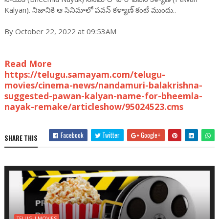
Kalyan). నిజానికి ఆ సినిమాలో ప‌వ‌న్ క‌ళ్యాణ్ కంటే ముందు..
By October 22, 2022 at 09:53AM
Read More
https://telugu.samayam.com/telugu-
movies/cinema-news/nandamuri-balakrishna-
suggested-pawan-kalyan-name-for-bheemla-
nayak-remake/articleshow/95024523.cms
Facebook
Twitter
Google+
SHARE THIS
TELUGU MOVIES