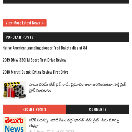
View More Latest News
POPULAR POSTS
Native American gambling pioneer Fred Dakota dies at 84
2019 BMW 330i M Sport First Drive Review
2018 Maruti Suzuki Ertiga Review First Drive
సాయి ధరమ్ తేజ్ బైక్ నాదే.. ప్రమాదం అలా జరిగిందంటూ సాక్రి ఫైజ్
స్టార్ సంచలనం
RECENT POSTS
COMMENTS
జీ20 సదస్సు.. మోదీ సీటు వద్ద ‘భారత్’ నేమ్ ప్లేట్‌.. పేరు మార్పు
తథ్యం!
Admin
Sept 09, 2023