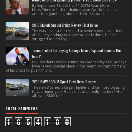
By September 18, 2021 at 11:02PM Read More
https://timesofindia.indiatimes.com/world/us/native-
american-gambling-pioneer-fred-dakota-d...
2018 Maruti Suzuki Ertiga Review First Drive
The was never a car created to invite superlatives. It did
absolutely nothing in a spectacular fashion, but still
struggled to find any...
Trump trolled for saying kidneys have a ‘special place in the
heart’
US President Donald Trump on Wednesday said kidneys
have “a very special place in the heart”, prompting many
of his critics to give him bio...
2019 BMW 330i M Sport First Drive Review
The new 3 Series is larger, lighter and far more pleasing
to your inner geek. But is that what really matters? After
all, even BMW define...
TOTAL PAGEVIEWS
1
6
5
4
1
0
0