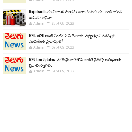
Rajinikanth: రజనీకాంత్ మాత్రమే ఇలా చేయగలరు.. వాట్ యాన్
ఐడియా తలైవా!
Admin
Sept 09, 2023
G20: జీ20 అంటే ఏంటి? ఏ ఏ దేశాలకు సభ్యత్వం? సదస్సుకు
ఎందుకింత ప్రాధాన్యత?
Admin
Sept 09, 2023
G20 Live Updates: ప్రగతి మైదాన్‌లోని భారత్ వైదికపై అతిథులకు
ప్రధాని స్వాగతం
Admin
Sept 09, 2023