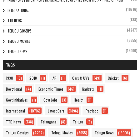
INDIA NEWS | LATEST NEWS HEADLINES & LIVE UPDATES FROM INDIA - TIMES OF INDIA
(10716)
INTERNATIONAL
(138)
TTD NEWS
(4237)
TELUGU GOSSIPS
(8655)
TELUGU MOVIES
(15006)
TELUGU NEWS
TAGS
1930
(5)
2018
(1)
AP
(1)
Cars & UV's
(49)
Cricket
(6)
Devotional
(4)
Economic Times
(46)
Gadgets
(1)
Govt Initiatives
(1)
Govt Jobs
(3)
Health
(1)
International
(10716)
Latest Cars
(1896)
Patriotic
(1)
TTD News
(138)
Telangana
(8)
Telugu
(6)
Telugu Gossips
(4237)
Telugu Movies
(8655)
Telugu News
(15006)