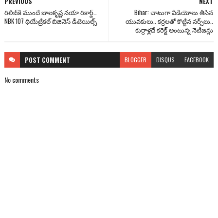
PREVIOUS
NEXT
రిలీజ్‌కి ముందే బాల‌కృష్ణ న‌యా రికార్డ్…
Bihar: చాటుగా వీడియోలు తీసిన
NBK 107 థియేట్రికల్ బిజినెస్ డీటెయిల్స్‌
యువకులు.. కర్రలతో కొట్టిన నర్స్‌లు..
కుర్రాళ్లదే కరెక్ట్ అంటున్న నెటిజన్లు
POST
COMMENT
BLOGGER
DISQUS
FACEBOOK
No comments