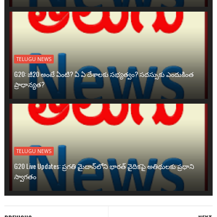
TELUGU NEWS
G20: జీ20 అంటే ఏంటి? ఏ ఏ దేశాలకు సభ్యత్వం? సదస్సుకు ఎందుకింత
ప్రాధాన్యత?
TELUGU NEWS
G20 Live Updates: ప్రగతి మైదాన్‌లోని భారత్ వైదికపై అతిథులకు ప్రధాని
స్వాగతం