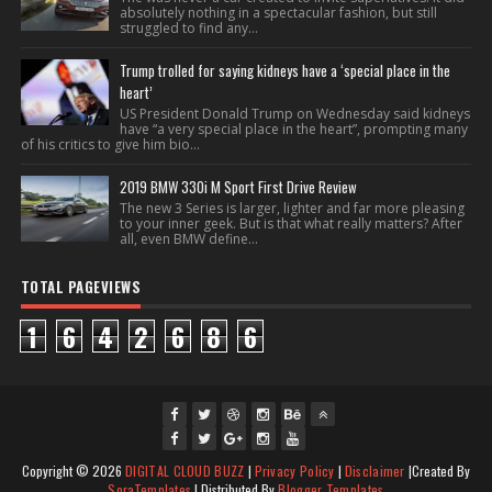
absolutely nothing in a spectacular fashion, but still
struggled to find any...
Trump trolled for saying kidneys have a ‘special place in the
heart’
US President Donald Trump on Wednesday said kidneys
have “a very special place in the heart”, prompting many
of his critics to give him bio...
2019 BMW 330i M Sport First Drive Review
The new 3 Series is larger, lighter and far more pleasing
to your inner geek. But is that what really matters? After
all, even BMW define...
TOTAL PAGEVIEWS
1
6
4
2
6
8
6
fac
twi
gpl
ins
you
Copyright ©
2026
DIGITAL CLOUD BUZZ
|
Privacy Policy
|
Disclaimer
|Created By
ebo
tte
us
J
tag
tub
SoraTemplates
| Distributed By
Blogger Templates