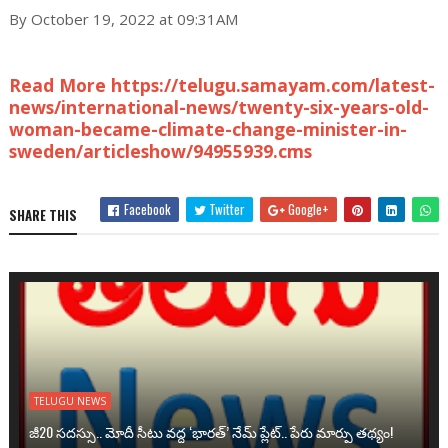
By October 19, 2022 at 09:31AM
Read More https://telugu.samayam.com/latest-
news/international-news/twenty-six-years-old-
woman-became-climate-change-minister-in-
sweden/articleshow/94955939.cms
Facebook
Twitter
Google+
SHARE THIS
TELUGU NEWS
జీ20 సదస్సు.. మోదీ సీటు వద్ద ‘భారత్’ నేమ్ ప్లేట్‌.. పేరు మార్పు తథ్యం!