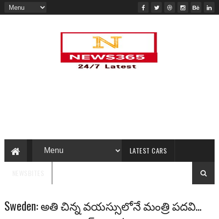
LATEST CARS
NEWSBITES
Sweden: అతి చిన్న వయస్సులోనే మంత్రి పదవి...