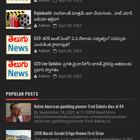
Admin
Sept 09, 2023
Rajinikanth: రజనీకాంత్ మాత్రమే ఇలా చేయగలరు.. వాట్ యాన్
ఐడియా తలైవా!
Admin
Sept 09, 2023
G20: జీ20 అంటే ఏంటి? ఏ ఏ దేశాలకు సభ్యత్వం? సదస్సుకు
ఎందుకింత ప్రాధాన్యత?
Admin
Sept 09, 2023
G20 Live Updates: ప్రగతి మైదాన్‌లోని భారత్ వైదికపై అతిథులకు
ప్రధాని స్వాగతం
Admin
Sept 09, 2023
POPULAR POSTS
Native American gambling pioneer Fred Dakota dies at 84
By September 18, 2021 at 11:02PM Read More
https://timesofindia.indiatimes.com/world/us/native-
american-gambling-pioneer-fred-dakota-d...
2018 Maruti Suzuki Ertiga Review First Drive
The was never a car created to invite superlatives. It did