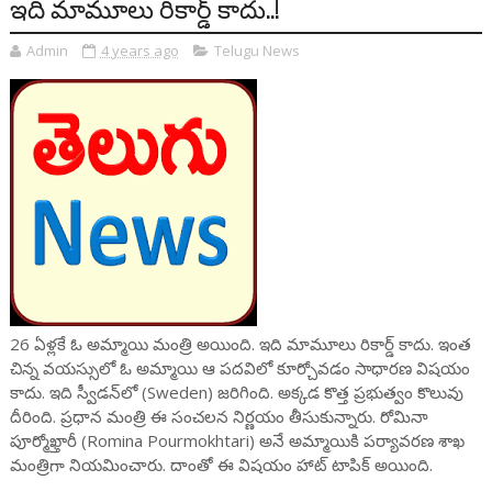
ఇది మామూలు రికార్డ్ కాదు..!
Admin
4 years ago
Telugu News
26 ఏళ్లకే ఓ అమ్మాయి మంత్రి అయింది. ఇది మామూలు రికార్డ్ కాదు. ఇంత
చిన్న వయస్సులో ఓ అమ్మాయి ఆ పదవిలో కూర్చోవడం సాధారణ విషయం
కాదు. ఇది స్వీడన్‌లో (Sweden) జరిగింది. అక్కడ కొత్త ప్రభుత్వం కొలువు
దీరింది. ప్రధాన మంత్రి ఈ సంచలన నిర్ణయం తీసుకున్నారు. రోమినా
పూర్మోఖ్తారీ (Romina Pourmokhtari) అనే అమ్మాయికి పర్యావరణ శాఖ
మంత్రిగా నియమించారు. దాంతో ఈ విషయం హాట్ టాపిక్ అయింది.