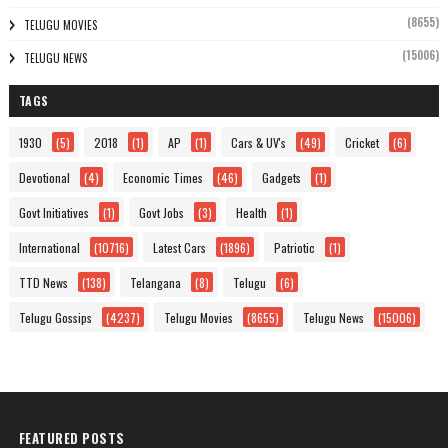
(8655)
TELUGU MOVIES
(15006)
TELUGU NEWS
TAGS
1930
(5)
2018
(1)
AP
(1)
Cars & UV's
(49)
Cricket
(6)
Devotional
(4)
Economic Times
(46)
Gadgets
(1)
Govt Initiatives
(1)
Govt Jobs
(3)
Health
(1)
International
(10716)
Latest Cars
(1896)
Patriotic
(1)
TTD News
(138)
Telangana
(8)
Telugu
(6)
Telugu Gossips
(4237)
Telugu Movies
(8655)
Telugu News
(15006)
FEATURED POSTS