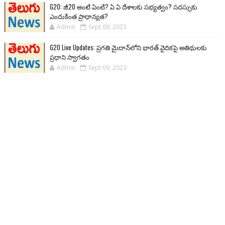
G20: జీ20 అంటే ఏంటి? ఏ ఏ దేశాలకు సభ్యత్వం? సదస్సుకు
ఎందుకింత ప్రాధాన్యత?
Admin
Sept 09, 2023
G20 Live Updates: ప్రగతి మైదాన్‌లోని భారత్ వైదికపై అతిథులకు
ప్రధాని స్వాగతం
Admin
Sept 09, 2023