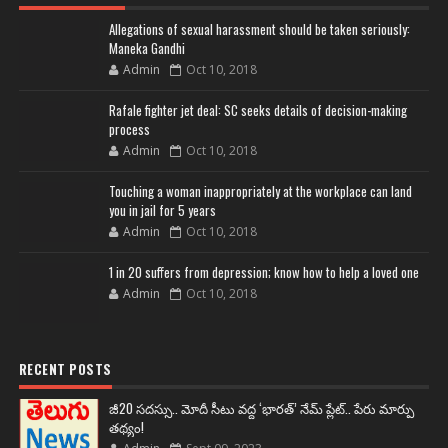
Allegations of sexual harassment should be taken seriously:
Maneka Gandhi
Admin
Oct 10, 2018
Rafale fighter jet deal: SC seeks details of decision-making
process
Admin
Oct 10, 2018
Touching a woman inappropriately at the workplace can land
you in jail for 5 years
Admin
Oct 10, 2018
1 in 20 suffers from depression; know how to help a loved one
Admin
Oct 10, 2018
RECENT POSTS
జీ20 సదస్సు.. మోదీ సీటు వద్ద ‘భారత్’ నేమ్ ప్లేట్‌.. పేరు మార్పు
తథ్యం!