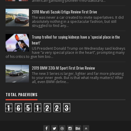
american-gambling-pioneer-fred-dakota-d...
2018 Maruti Suzuki Ertiga Review First Drive
The was never a car created to invite superlatives. It did
absolutely nothing in a spectacular fashion, but still
struggled to find any...
Trump trolled for saying kidneys have a ‘special place in the
heart’
US President Donald Trump on Wednesday said kidneys
have “a very special place in the heart”, prompting many
of his critics to give him bio...
2019 BMW 330i M Sport First Drive Review
The new 3 Series is larger, lighter and far more pleasing
to your inner geek. But is that what really matters? After
all, even BMW define...
TOTAL PAGEVIEWS
1
6
5
1
2
2
3