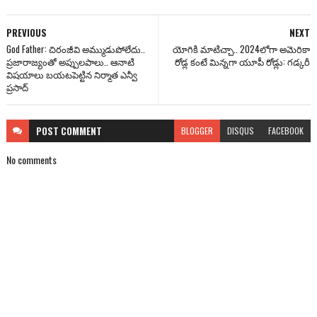
PREVIOUS
NEXT
God Father: చిరంజీవి అమ్ముడుపోలేదు..
యోగికి మాటిచ్చా.. 2024లోగా అమెరికా
ప్రజారాజ్యంతో అప్పులపాలు.. ఆనాటి
రోడ్ల కంటే మిన్నగా యూపీ రోడ్లు: గడ్కరీ
విషయాలు బయటపెట్టిన నిర్మాత ఎన్వీ
ప్రసాద్
POST
COMMENT
BLOGGER
DISQUS
FACEBOOK
No comments