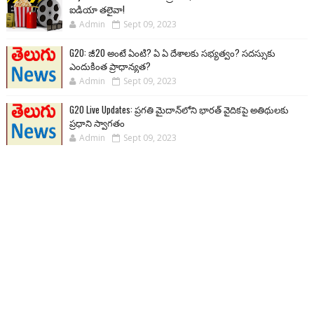
ఐడియా తలైవా!
Admin
Sept 09, 2023
G20: జీ20 అంటే ఏంటి? ఏ ఏ దేశాలకు సభ్యత్వం? సదస్సుకు
ఎందుకింత ప్రాధాన్యత?
Admin
Sept 09, 2023
G20 Live Updates: ప్రగతి మైదాన్‌లోని భారత్ వైదికపై అతిథులకు
ప్రధాని స్వాగతం
Admin
Sept 09, 2023