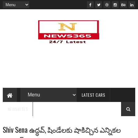
LATEST CARS
NEWSBITES
Shiv Sena ఉద్ధవ్‌, షిండేలకు షాకిచ్చిన ఎన్నికల