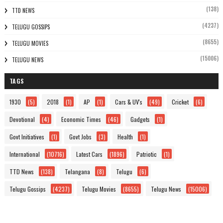
(138)
TTD NEWS
(4237)
TELUGU GOSSIPS
(8655)
TELUGU MOVIES
(15006)
TELUGU NEWS
TAGS
1930
(5)
2018
(1)
AP
(1)
Cars & UV's
(49)
Cricket
(6)
Devotional
(4)
Economic Times
(46)
Gadgets
(1)
Govt Initiatives
(1)
Govt Jobs
(3)
Health
(1)
International
(10716)
Latest Cars
(1896)
Patriotic
(1)
TTD News
(138)
Telangana
(8)
Telugu
(6)
Telugu Gossips
(4237)
Telugu Movies
(8655)
Telugu News
(15006)