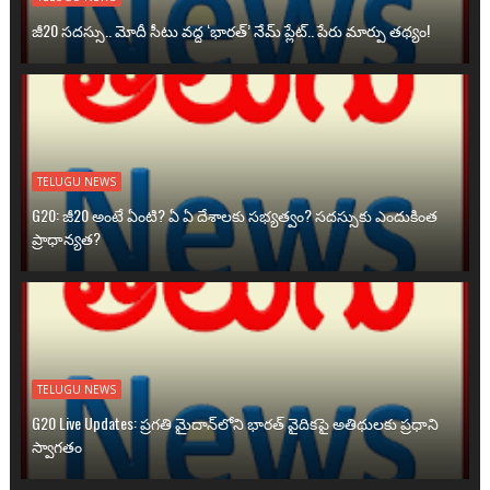
జీ20 సదస్సు.. మోదీ సీటు వద్ద ‘భారత్’ నేమ్ ప్లేట్‌.. పేరు మార్పు తథ్యం!
TELUGU NEWS
G20: జీ20 అంటే ఏంటి? ఏ ఏ దేశాలకు సభ్యత్వం? సదస్సుకు ఎందుకింత
ప్రాధాన్యత?
TELUGU NEWS
G20 Live Updates: ప్రగతి మైదాన్‌లోని భారత్ వైదికపై అతిథులకు ప్రధాని
స్వాగతం