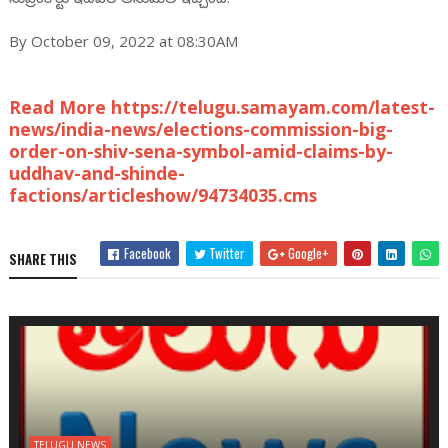
By October 09, 2022 at 08:30AM
Read More https://telugu.samayam.com/latest-
news/india-news/elections-commission-big-
order-on-shiv-sena-symbol-amid-claims-by-
uddhav-and-shinde-
factions/articleshow/94734035.cms
Facebook
Twitter
Google+
SHARE THIS
TELUGU NEWS