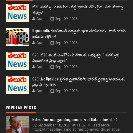
జీ20 సదస్సు.. మోదీ సీటు వద్ద ‘భారత్’ నేమ్ ప్లేట్‌.. పేరు మార్పు
తథ్యం!
Admin
Sept 09, 2023
Rajinikanth: రజనీకాంత్ మాత్రమే ఇలా చేయగలరు.. వాట్ యాన్
ఐడియా తలైవా!
Admin
Sept 09, 2023
G20: జీ20 అంటే ఏంటి? ఏ ఏ దేశాలకు సభ్యత్వం? సదస్సుకు
ఎందుకింత ప్రాధాన్యత?
Admin
Sept 09, 2023
G20 Live Updates: ప్రగతి మైదాన్‌లోని భారత్ వైదికపై అతిథులకు
ప్రధాని స్వాగతం
Admin
Sept 09, 2023
POPULAR POSTS
Native American gambling pioneer Fred Dakota dies at 84
By September 18, 2021 at 11:02PM Read More
https://timesofindia.indiatimes.com/world/us/native-