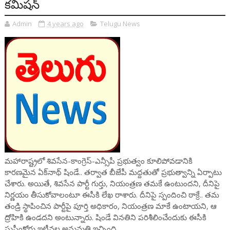
కమిషన్
Admin
4 years ago
Telugu News
మహారాష్ట్రలో శివసేన-కాంగ్రెస్-ఎన్సీపీ ప్రభుత్వం కూలిపోవడానికి
కారణమైన ఏక్‌నాథ్ షిండే.. తర్వాత బీజేపీ మద్దతుతో ప్రభుత్వాన్ని ఏర్పాటు
చేశారు. అయితే, శివసేన పార్టీ గుర్తు, నియంత్రణ తమకే ఉంటుందని, దీనిపై
నిర్ణయం తీసుకోవాలంటూ ఈసీకి లేఖ రాశారు. దీనిపై స్పందించి ఠాక్రే.. తమ
తండ్రి స్థాపించిన పార్టీపై పూర్తి అధికారం, నియంత్రణ మాకే ఉంటాయని, ఆ
ద్రోహికి ఉండదని అంటున్నారు. షిండే వినతిని పరిశీలించేందుకు ఈసీకి
సుప్రీంకోర్టు ఇటీవల అనుమతి ఇచ్చింది.