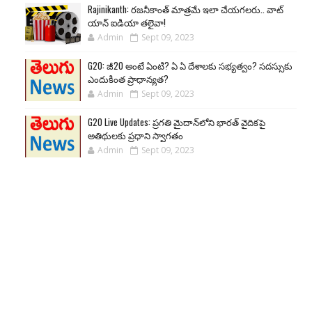
Rajinikanth: రజనీకాంత్ మాత్రమే ఇలా చేయగలరు.. వాట్
యాన్ ఐడియా తలైవా!
Admin
Sept 09, 2023
G20: జీ20 అంటే ఏంటి? ఏ ఏ దేశాలకు సభ్యత్వం? సదస్సుకు
ఎందుకింత ప్రాధాన్యత?
Admin
Sept 09, 2023
G20 Live Updates: ప్రగతి మైదాన్‌లోని భారత్ వైదికపై
అతిథులకు ప్రధాని స్వాగతం
Admin
Sept 09, 2023