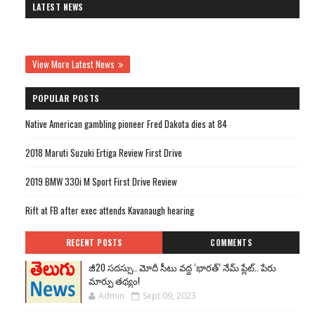
LATEST NEWS
View More Latest News
POPULAR POSTS
Native American gambling pioneer Fred Dakota dies at 84
2018 Maruti Suzuki Ertiga Review First Drive
2019 BMW 330i M Sport First Drive Review
Rift at FB after exec attends Kavanaugh hearing
RECENT POSTS
COMMENTS
జీ20 సదస్సు.. మోదీ సీటు వద్ద ‘భారత్’ నేమ్ ప్లేట్‌.. పేరు
మార్పు తథ్యం!
Admin
Sept 09, 2023