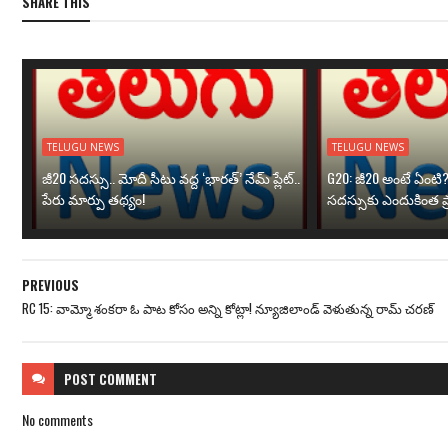
SHARE THIS
TELUGU NEWS
TELUGU NEWS
జీ20 సదస్సు.. మోదీ సీటు వద్ద ‘భారత్’ నేమ్ ప్లేట్‌..
G20: జీ20 అంటే ఏంటి
పేరు మార్పు తథ్యం!
సదస్సుకు ఎందుకింత ప
PREVIOUS
RC 15: వామ్మో శంక‌రా ఓ పాట కోసం అన్ని కోట్లా! న్యూజిలాండ్ వెళుతున్న రామ్ చ‌ర‌ణ్‌
POST
COMMENT
No comments