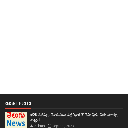
RECENT POSTS
జీ20 సదస్సు.. మోదీ సీటు వద్ద ‘భారత్’ నేమ్ ప్లేట్‌.. పేరు మార్పు
తథ్యం!
Admin
Sept 09, 2023