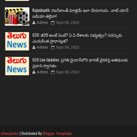
Rajinikanth: రజనీకాంత్ మాత్రమే ఇలా చేయగలరు.. వాట్ యాన్
ఐడియా తలైవా!
Admin
Sept 09, 2023
G20: జీ20 అంటే ఏంటి? ఏ ఏ దేశాలకు సభ్యత్వం? సదస్సుకు
ఎందుకింత ప్రాధాన్యత?
Admin
Sept 09, 2023
G20 Live Updates: ప్రగతి మైదాన్‌లోని భారత్ వైదికపై అతిథులకు
ప్రధాని స్వాగతం
Admin
Sept 09, 2023
raTemplates
| Distributed By
Blogger Templates