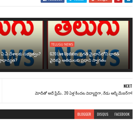
TELUGU NEWS
? ఏ ఏ దేశాలకు సభ్యత్వం?
G20 Live Updates: ప్రగతి మైదాన్‌లోని భారత్
్రాధాన్యత?
వైదికపై అతిథులకు ప్రధాని స్వాగతం
NEXT
మోదీతో అదే ఫ్రేమ్.. 20 ఏళ్ల కిందట విద్యార్థిగా, నేడు ఆర్మీ మేజర్‌గా!
BLOGGER
DISQUS
FACEBOOK