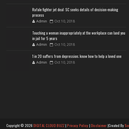
Rafale fighter jet deal: SC seeks details of decision-making
process
Admin
Oct 10, 2018
Touching a woman inappropriately at the workplace can land you
in jail for 5 years
Admin
Oct 10, 2018
1 in 20 suffers from depression; know how to help a loved one
Admin
Oct 10, 2018
Copyright ©
2026
DIGITAL CLOUD BUZZ
|
Privacy Policy
|
Disclaimer
|Created By
So