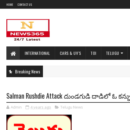
HOME
CONTACT US
INTERNATIONAL
CARS & UV'S
TOI
TELUGU
Breaking News
Salman Rushdie Attack దుండగుడి దాడిలో ఓ కన్ను, 
Admin
4 years ago
Telugu News