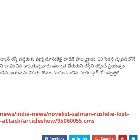
 రష్దీ వద్దకు ఓ వ్యక్తి దూసుకెళ్లి దాడికి పాల్పడ్డాడు. 20 సెకన్ల వ్యవధిలోనే
 భావించిన అక్కడున్నవారు తర్వాత తేరుకుని రష్దీని రక్షించే ప్రయత్నం
యపడిన ఆయనను చికిత్స కోసం హుటాహుటిన హెలికాప్టర్‌లో ఆస్పత్రికి
ews/india-news/novelist-salman-rushdie-lost-
e-attack/articleshow/95060055.cms
Facebook
Twitter
Google+