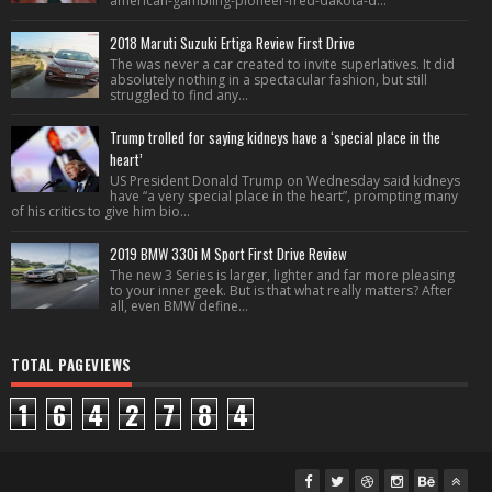
american-gambling-pioneer-fred-dakota-d...
2018 Maruti Suzuki Ertiga Review First Drive
The was never a car created to invite superlatives. It did
absolutely nothing in a spectacular fashion, but still
struggled to find any...
Trump trolled for saying kidneys have a ‘special place in the
heart’
US President Donald Trump on Wednesday said kidneys
have “a very special place in the heart”, prompting many
of his critics to give him bio...
2019 BMW 330i M Sport First Drive Review
The new 3 Series is larger, lighter and far more pleasing
to your inner geek. But is that what really matters? After
all, even BMW define...
TOTAL PAGEVIEWS
1
6
4
2
7
8
4