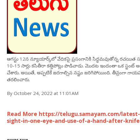
ఆగస్టు 12న న్యూయార్క్‌లో వేదికపై ప్రసంగానికి సిద్ధమవుతోన్న రచయిత సల్మాన్
10-15 సార్లు కసితీరా కత్తిపోట్లు పొడిచాడు. మొదట ఇందంతా ఒక స్టంట్ అని
చేశారు. అయితే, అప్పటికే జరగాల్సిన నష్టం జరిగిపోయింది. తీవ్రంగా గా
తరలించారు.
By October 24, 2022 at 11:01AM
Read More https://telugu.samayam.com/latest-n
sight-in-one-eye-and-use-of-a-hand-after-knif