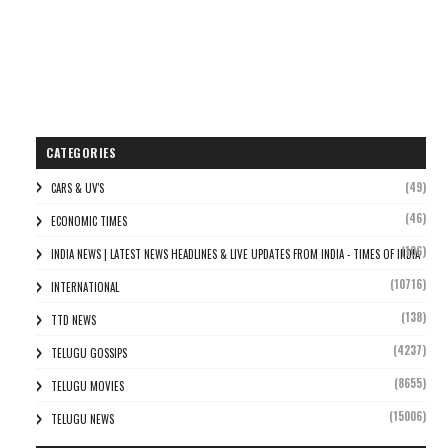
CATEGORIES
(49)
CARS & UV'S
(46)
ECONOMIC TIMES
(106)
INDIA NEWS | LATEST NEWS HEADLINES & LIVE UPDATES FROM INDIA - TIMES OF INDIA
(10716)
INTERNATIONAL
(138)
TTD NEWS
(4237)
TELUGU GOSSIPS
(8655)
TELUGU MOVIES
(15006)
TELUGU NEWS