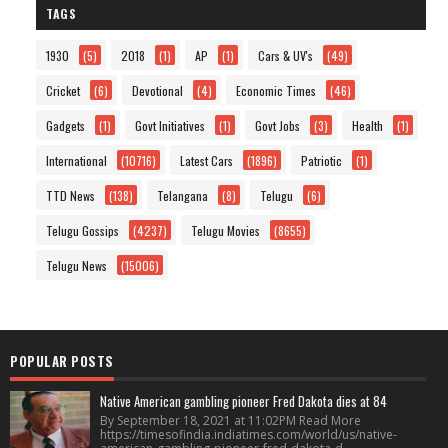
TAGS
1930
(5)
2018
(1)
AP
(1)
Cars & UV's
(49)
Cricket
(6)
Devotional
(4)
Economic Times
(46)
Gadgets
(1)
Govt Initiatives
(1)
Govt Jobs
(3)
Health
(1)
International
(10716)
Latest Cars
(1896)
Patriotic
(1)
TTD News
(138)
Telangana
(8)
Telugu
(6)
Telugu Gossips
(4237)
Telugu Movies
(8655)
Telugu News
(15006)
POPULAR POSTS
Native American gambling pioneer Fred Dakota dies at 84
By September 18, 2021 at 11:02PM Read More
https://timesofindia.indiatimes.com/world/us/native-