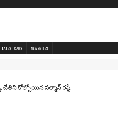
LATEST CARS
NEWSBITES
చేతిని కోల్పోయిన సల్మాన్ రష్దీ