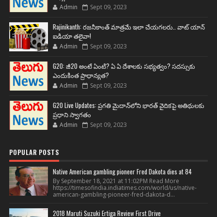
Admin
Sept 09, 2023
Rajinikanth: రజనీకాంత్ మాత్రమే ఇలా చేయగలరు.. వాట్ యాన్
ఐడియా తలైవా!
Admin
Sept 09, 2023
G20: జీ20 అంటే ఏంటి? ఏ ఏ దేశాలకు సభ్యత్వం? సదస్సుకు
ఎందుకింత ప్రాధాన్యత?
Admin
Sept 09, 2023
G20 Live Updates: ప్రగతి మైదాన్‌లోని భారత్ వైదికపై అతిథులకు
ప్రధాని స్వాగతం
Admin
Sept 09, 2023
POPULAR POSTS
Native American gambling pioneer Fred Dakota dies at 84
By September 18, 2021 at 11:02PM Read More
https://timesofindia.indiatimes.com/world/us/native-
american-gambling-pioneer-fred-dakota-d...
2018 Maruti Suzuki Ertiga Review First Drive