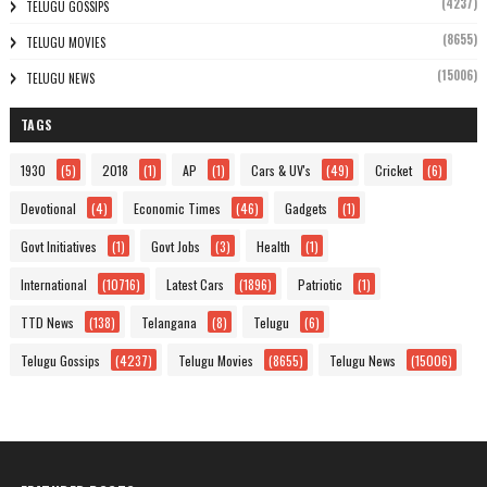
(4237)
TELUGU GOSSIPS
(8655)
TELUGU MOVIES
(15006)
TELUGU NEWS
TAGS
1930
(5)
2018
(1)
AP
(1)
Cars & UV's
(49)
Cricket
(6)
Devotional
(4)
Economic Times
(46)
Gadgets
(1)
Govt Initiatives
(1)
Govt Jobs
(3)
Health
(1)
International
(10716)
Latest Cars
(1896)
Patriotic
(1)
TTD News
(138)
Telangana
(8)
Telugu
(6)
Telugu Gossips
(4237)
Telugu Movies
(8655)
Telugu News
(15006)