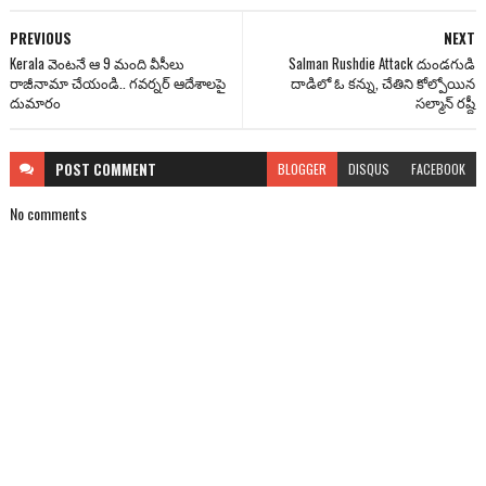
PREVIOUS
NEXT
Kerala వెంటనే ఆ 9 మంది వీసీలు
Salman Rushdie Attack దుండగుడి
రాజీనామా చేయండి.. గవర్నర్ ఆదేశాలపై
దాడిలో ఓ కన్ను, చేతిని కోల్పోయిన
దుమారం
సల్మాన్ రష్దీ
POST
COMMENT
BLOGGER
DISQUS
FACEBOOK
No comments