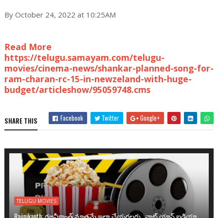
By October 24, 2022 at 10:25AM
Read More
https://telugu.samayam.com/telugu-
movies/cinema-news/shankar-planned-song-for-
ram-charan-rc-15-in-newzeland-with-huge-
budget/articleshow/95059748.cms
Facebook
Twitter
Google+
SHARE THIS
TELUGU MOVIES
Rajinikanth: రజనీకాంత్ మాత్రమే ఇలా చేయగలరు.. వాట్ యాన్ ఐడియా