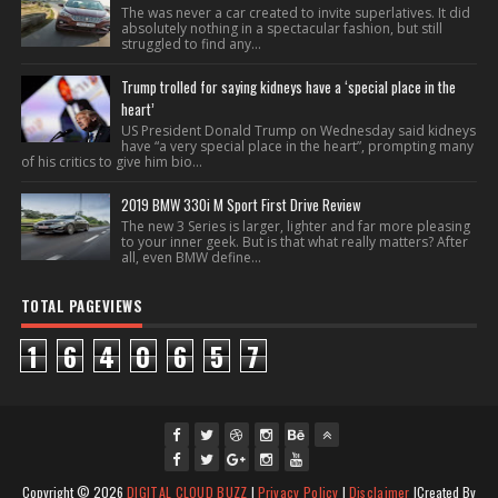
The was never a car created to invite superlatives. It did
absolutely nothing in a spectacular fashion, but still
struggled to find any...
Trump trolled for saying kidneys have a ‘special place in the
heart’
US President Donald Trump on Wednesday said kidneys
have “a very special place in the heart”, prompting many
of his critics to give him bio...
2019 BMW 330i M Sport First Drive Review
The new 3 Series is larger, lighter and far more pleasing
to your inner geek. But is that what really matters? After
all, even BMW define...
TOTAL PAGEVIEWS
1
6
4
0
6
5
7
fac
twi
gpl
ins
you
Copyright ©
2026
DIGITAL CLOUD BUZZ
|
Privacy Policy
|
Disclaimer
|Created By