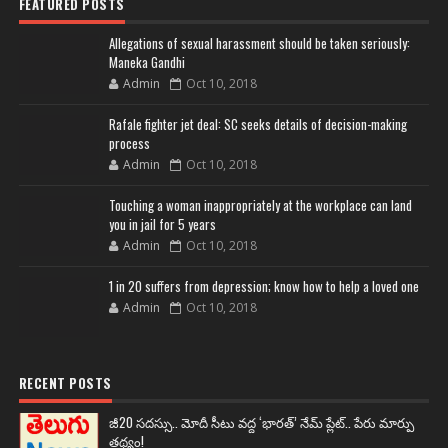
FEATURED POSTS
Allegations of sexual harassment should be taken seriously:
Maneka Gandhi
Admin
Oct 10, 2018
Rafale fighter jet deal: SC seeks details of decision-making
process
Admin
Oct 10, 2018
Touching a woman inappropriately at the workplace can land
you in jail for 5 years
Admin
Oct 10, 2018
1 in 20 suffers from depression; know how to help a loved one
Admin
Oct 10, 2018
RECENT POSTS
జీ20 సదస్సు.. మోదీ సీటు వద్ద ‘భారత్’ నేమ్ ప్లేట్‌.. పేరు మార్పు
తథ్యం!