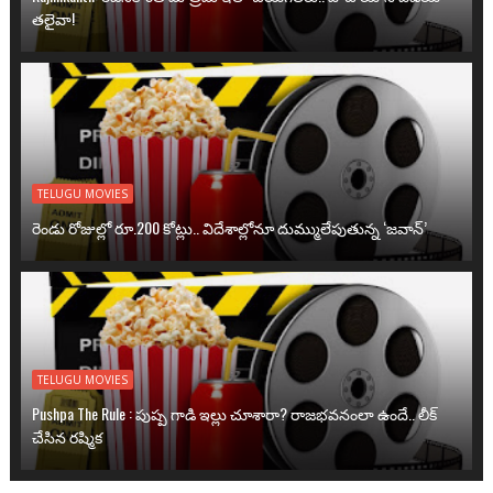
తలైవా!
TELUGU MOVIES
రెండు రోజుల్లో రూ.200 కోట్లు.. విదేశాల్లోనూ దుమ్ములేపుతున్న ‘జవాన్’
TELUGU MOVIES
Pushpa The Rule : పుష్ప గాడి ఇల్లు చూశారా? రాజభవనంలా ఉందే.. లీక్
చేసిన రష్మిక