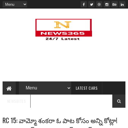
LATEST CARS
NEWSBITES
RC 15: వామ్మో శంక‌రా ఓ పాట కోసం అన్ని కోట్లా!