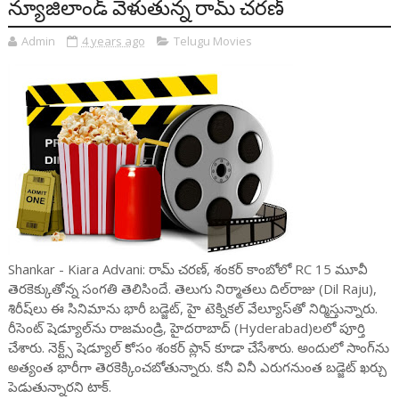
న్యూజిలాండ్ వెళుతున్న రామ్ చ‌ర‌ణ్‌
Admin
4 years ago
Telugu Movies
Shankar - Kiara Advani: రామ్ చరణ్, శంకర్ కాంబోలో RC 15 మూవీ
తెరకెక్కుతోన్న సంగతి తెలిసిందే. తెలుగు నిర్మాత‌లు దిల్‌రాజు (Dil Raju),
శిరీష్‌లు ఈ సినిమాను భారీ బ‌డ్జెట్‌, హై టెక్నిక‌ల్ వేల్యూస్‌తో నిర్మిస్తున్నారు.
రీసెంట్‌ షెడ్యూల్‌ను రాజ‌మండ్రి, హైద‌రాబాద్‌ (Hyderabad)ల‌లో పూర్తి
చేశారు. నెక్ట్స్ షెడ్యూల్ కోసం శంక‌ర్ ప్లాన్ కూడా చేసేశారు. అందులో సాంగ్‌ను
అత్యంత భారీగా తెరకెక్కించబోతున్నారు. కనీ వినీ ఎరుగనుంత బడ్జెట్ ఖర్చు
పెడుతున్నారని టాక్.