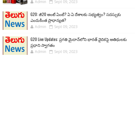
Admin
Sept 09, 2023
G20: జీ20 అంటే ఏంటి? ఏ ఏ దేశాలకు సభ్యత్వం? సదస్సుకు
ఎందుకింత ప్రాధాన్యత?
Admin
Sept 09, 2023
G20 Live Updates: ప్రగతి మైదాన్‌లోని భారత్ వైదికపై అతిథులకు
ప్రధాని స్వాగతం
Admin
Sept 09, 2023