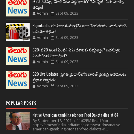
జీ20 సదస్సు.. మోదీ సీటు వద్ద ‘భారత్’ నేమ్ ప్లేట్‌.. పేరు మార్పు
తథ్యం!
Admin
Sept 09, 2023
Rajinikanth: రజనీకాంత్ మాత్రమే ఇలా చేయగలరు.. వాట్ యాన్
ఐడియా తలైవా!
Admin
Sept 09, 2023
G20: జీ20 అంటే ఏంటి? ఏ ఏ దేశాలకు సభ్యత్వం? సదస్సుకు
ఎందుకింత ప్రాధాన్యత?
Admin
Sept 09, 2023
G20 Live Updates: ప్రగతి మైదాన్‌లోని భారత్ వైదికపై అతిథులకు
ప్రధాని స్వాగతం
Admin
Sept 09, 2023
POPULAR POSTS
Native American gambling pioneer Fred Dakota dies at 84
By September 18, 2021 at 11:02PM Read More
https://timesofindia.indiatimes.com/world/us/native-
american-gambling-pioneer-fred-dakota-d...