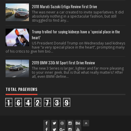
2018 Maruti Suzuki Ertiga Review First Drive
The was never a car created to invite superlatives. It did
absolutely nothing in a spectacular fashion, but still
struggled to find any...
Trump trolled for saying kidneys have a ‘special place in the
heart’
US President Donald Trump on Wednesday said kidneys
have “a very special place in the heart”, prompting many
of his critics to give him bio...
2019 BMW 330i M Sport First Drive Review
The new 3 Series is larger, lighter and far more pleasing
to your inner geek. But is that what really matters? After
all, even BMW define...
TOTAL PAGEVIEWS
1
6
4
2
7
3
9