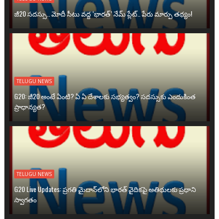
జీ20 సదస్సు.. మోదీ సీటు వద్ద ‘భారత్’ నేమ్ ప్లేట్‌.. పేరు మార్పు తథ్యం!
TELUGU NEWS
G20: జీ20 అంటే ఏంటి? ఏ ఏ దేశాలకు సభ్యత్వం? సదస్సుకు ఎందుకింత
ప్రాధాన్యత?
TELUGU NEWS
G20 Live Updates: ప్రగతి మైదాన్‌లోని భారత్ వైదికపై అతిథులకు ప్రధాని
స్వాగతం