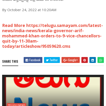
By October 24, 2022 at 10:20AM
Read More https://telugu.samayam.com/latest-
news/india-news/kerala-governor-arif-
mohammed-khan-orders-to-9-vice-chancellors-
quit-by-11-30am-
today/articleshow/95059620.cms
Facebook
Twitter
Google+
SHARE THIS
TELUGU NEWS