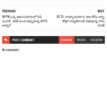
PREVIOUS
NEXT
UK PM ఒక్క అడుగుదూరంలో రిషి
RC 15: వామ్మో శంక‌రా ఓ పాట కోసం అన్ని
సునాక్.. పోటీ నుంచి తప్పుకున్న బోరిస్
కోట్లా! న్యూజిలాండ్ వెళుతున్న రామ్
జాన్సన్
చ‌ర‌ణ్‌
POST
COMMENT
BLOGGER
DISQUS
FACEBOOK
No comments