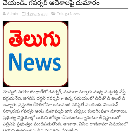
చేయండి.. గవర్నర్ ఆదేశాలపై దుమారం
Admin
4 years ago
Telugu News
మొన్నటి వరకూ బెంగాల్‌లో గవర్నర్, మమతా సర్కారు మధ్య పచ్చగడ్డి వేస్తే
భగ్గుమనేది. జగధీప్ ధన్ఖర్ గవర్నర్‌గా ఉన్న సమయంలో దీదీతో ఢీ అంటే ఢీ
అన్నారు. ప్రస్తుతం కేరళలోనూ అటువంటి పరిస్థితే నెలకుంది. విజయన్
సర్కారుకు గవర్నర్ ఆరిఫ్ మహమ్మద్ ఖాన్ చర్యలు కంటగింపుగా మారాయి.
ప్రభుత్వ నిర్ణయాల్లో ఆయన జోక్యం చేసుకుంటున్నారంటూ తీవ్రస్థాయిలో
ఎల్డీఎఫ్ ప్రభుత్వం మండిపడుతోంది. తాజాగా, వీసీల రాజీనామా విషయంలో
ఆయన ఉత్తర్వులపై తీవ్ర దుమారం రేగుతోంది.