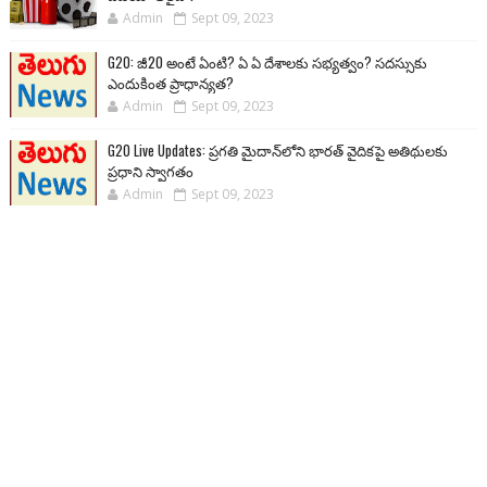
Admin
Sept 09, 2023
G20: జీ20 అంటే ఏంటి? ఏ ఏ దేశాలకు సభ్యత్వం? సదస్సుకు
ఎందుకింత ప్రాధాన్యత?
Admin
Sept 09, 2023
G20 Live Updates: ప్రగతి మైదాన్‌లోని భారత్ వైదికపై అతిథులకు
ప్రధాని స్వాగతం
Admin
Sept 09, 2023