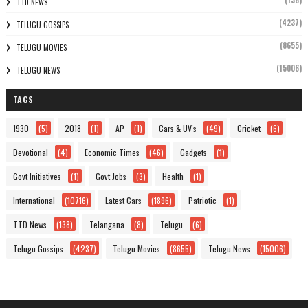
(138)
TTD NEWS
(4237)
TELUGU GOSSIPS
(8655)
TELUGU MOVIES
(15006)
TELUGU NEWS
TAGS
1930
(5)
2018
(1)
AP
(1)
Cars & UV's
(49)
Cricket
(6)
Devotional
(4)
Economic Times
(46)
Gadgets
(1)
Govt Initiatives
(1)
Govt Jobs
(3)
Health
(1)
International
(10716)
Latest Cars
(1896)
Patriotic
(1)
TTD News
(138)
Telangana
(8)
Telugu
(6)
Telugu Gossips
(4237)
Telugu Movies
(8655)
Telugu News
(15006)