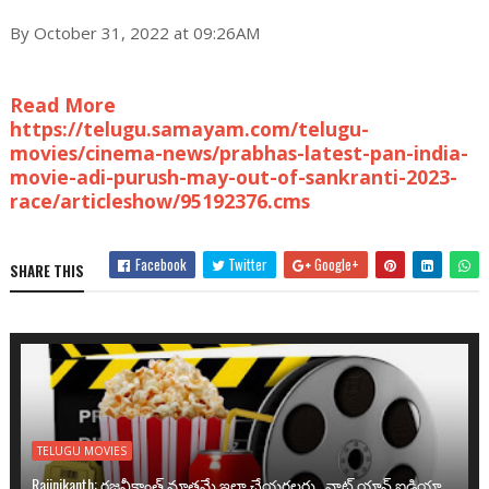
By October 31, 2022 at 09:26AM
Read More
https://telugu.samayam.com/telugu-
movies/cinema-news/prabhas-latest-pan-india-
movie-adi-purush-may-out-of-sankranti-2023-
race/articleshow/95192376.cms
Facebook
Twitter
Google+
SHARE THIS
TELUGU MOVIES
Rajinikanth: రజనీకాంత్ మాత్రమే ఇలా చేయగలరు.. వాట్ యాన్ ఐడియా