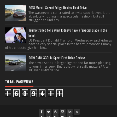
2018 Maruti Suzuki Ertiga Review First Drive
The was never a car created to invite superlatives. It did
absolutely nothing in a spectacular fashion, but still
struggled to find any...
Trump trolled for saying kidneys have a ‘special place in the
heart’
US President Donald Trump on Wednesday said kidneys
have “a very special place in the heart”, prompting many
of his critics to give him bio...
2019 BMW 330i M Sport First Drive Review
The new 3 Series is larger, lighter and far more pleasing
to your inner geek. But is that what really matters? After
all, even BMW define...
TOTAL PAGEVIEWS
1
6
3
9
4
1
1