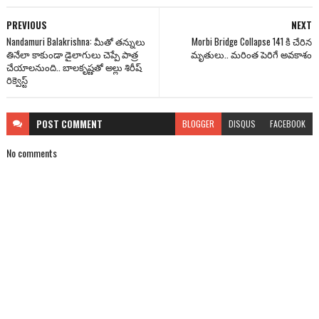
PREVIOUS
NEXT
Nandamuri Balakrishna: మీతో తన్నులు
Morbi Bridge Collapse 141 కి చేరిన
తినేలా కాకుండా డైలాగులు చెప్పే పాత్ర
మృతులు.. మరింత పెరిగే అవకాశం
చేయాలనుంది.. బాలకృష్ణతో అల్లు శిరీష్
రిక్వెస్ట్
POST
COMMENT
BLOGGER
DISQUS
FACEBOOK
No comments