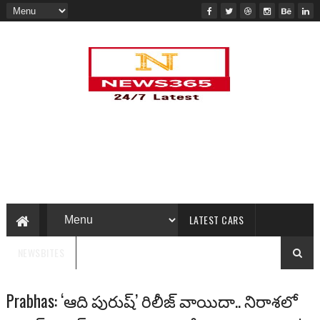
LATEST CARS
NEWSBITES
Prabhas: ‘ఆది పురుష్’ రిలీజ్ వాయిదా.. నిరాశలో