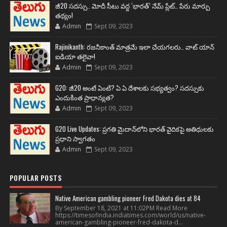
జీ20 సదస్సు.. మోదీ సీటు వద్ద ‘భారత్’ నేమ్ ప్లేట్‌.. పేరు మార్పు
తథ్యం!
Admin
Sept 09, 2023
Rajinikanth: రజనీకాంత్ మాత్రమే ఇలా చేయగలరు.. వాట్ యాన్
ఐడియా తలైవా!
Admin
Sept 09, 2023
G20: జీ20 అంటే ఏంటి? ఏ ఏ దేశాలకు సభ్యత్వం? సదస్సుకు
ఎందుకింత ప్రాధాన్యత?
Admin
Sept 09, 2023
G20 Live Updates: ప్రగతి మైదాన్‌లోని భారత్ వైదికపై అతిథులకు
ప్రధాని స్వాగతం
Admin
Sept 09, 2023
POPULAR POSTS
Native American gambling pioneer Fred Dakota dies at 84
By September 18, 2021 at 11:02PM Read More
https://timesofindia.indiatimes.com/world/us/native-
american-gambling-pioneer-fred-dakota-d...