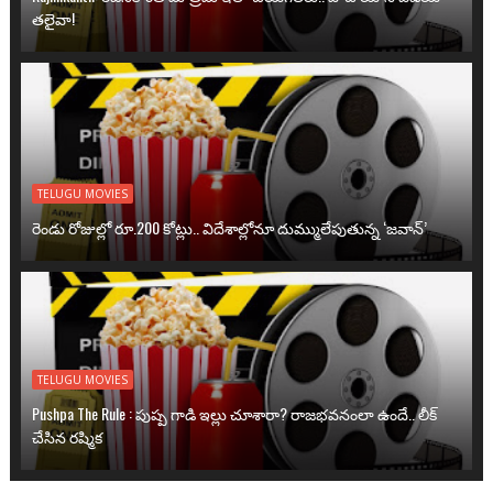
తలైవా!
TELUGU MOVIES
రెండు రోజుల్లో రూ.200 కోట్లు.. విదేశాల్లోనూ దుమ్ములేపుతున్న ‘జవాన్’
TELUGU MOVIES
Pushpa The Rule : పుష్ప గాడి ఇల్లు చూశారా? రాజభవనంలా ఉందే.. లీక్
చేసిన రష్మిక