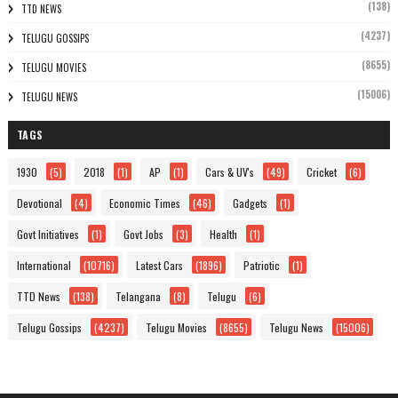
(138)
TTD NEWS
(4237)
TELUGU GOSSIPS
(8655)
TELUGU MOVIES
(15006)
TELUGU NEWS
TAGS
1930
(5)
2018
(1)
AP
(1)
Cars & UV's
(49)
Cricket
(6)
Devotional
(4)
Economic Times
(46)
Gadgets
(1)
Govt Initiatives
(1)
Govt Jobs
(3)
Health
(1)
International
(10716)
Latest Cars
(1896)
Patriotic
(1)
TTD News
(138)
Telangana
(8)
Telugu
(6)
Telugu Gossips
(4237)
Telugu Movies
(8655)
Telugu News
(15006)