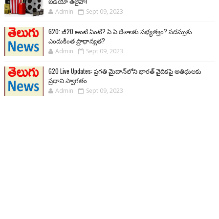
ఐడియా తలైవా!
Admin
Sept 09, 2023
G20: జీ20 అంటే ఏంటి? ఏ ఏ దేశాలకు సభ్యత్వం? సదస్సుకు
ఎందుకింత ప్రాధాన్యత?
Admin
Sept 09, 2023
G20 Live Updates: ప్రగతి మైదాన్‌లోని భారత్ వైదికపై అతిథులకు
ప్రధాని స్వాగతం
Admin
Sept 09, 2023