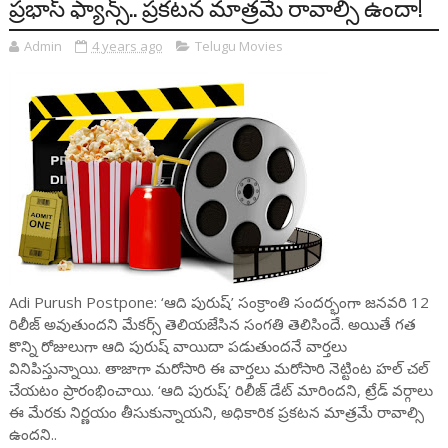
ప్రభాస్ ఫ్యాన్స్.. ప్రకటన మాత్రమే రావాల్సి ఉందా!
Admin
4 years ago
Telugu Movies
Adi Purush Postpone: ‘ఆది పురుష్’ సంక్రాంతి సందర్భంగా జనవరి 12
రిలీజ్ అవుతుందని మేకర్స్ తెలియజేసిన సంగతి తెలిసిందే. అయితే గత
కొన్ని రోజులుగా ఆది పురుష్ వాయిదా పడుతుందనే వార్తలు
వినిపిస్తున్నాయి. తాజాగా మరోసారి ఈ వార్తలు మరోసారి నెట్టింట హల్ చల్
చేయటం ప్రారంభించాయి. ‘ఆది పురుష్’ రిలీజ్ డేట్ మారిందని, ట్రేడ్ వర్గాలు
ఈ మేరకు నిర్ణయం తీసుకున్నాయని, అధికారిక ప్రకటన మాత్రమే రావాల్సి
ఉందని..