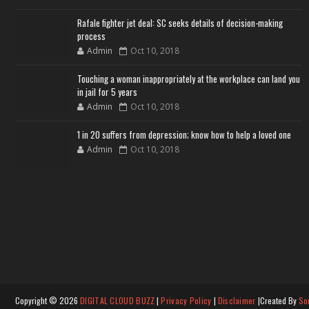
Rafale fighter jet deal: SC seeks details of decision-making
process
Admin
Oct 10, 2018
Touching a woman inappropriately at the workplace can land you
in jail for 5 years
Admin
Oct 10, 2018
1 in 20 suffers from depression; know how to help a loved one
Admin
Oct 10, 2018
Copyright ©
2026
DIGITAL CLOUD BUZZ
|
Privacy Policy
|
Disclaimer
|Created By
So