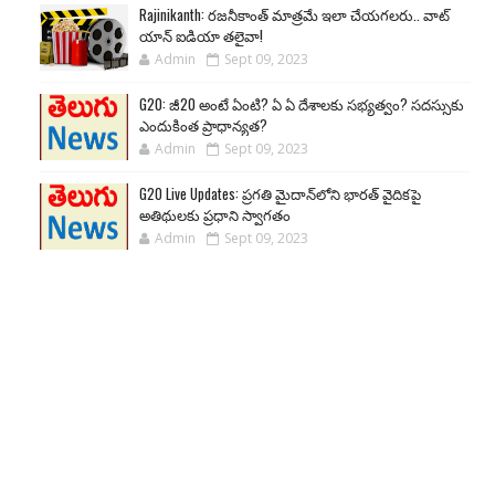
Rajinikanth: రజనీకాంత్ మాత్రమే ఇలా చేయగలరు.. వాట్
యాన్ ఐడియా తలైవా!
Admin
Sept 09, 2023
G20: జీ20 అంటే ఏంటి? ఏ ఏ దేశాలకు సభ్యత్వం? సదస్సుకు
ఎందుకింత ప్రాధాన్యత?
Admin
Sept 09, 2023
G20 Live Updates: ప్రగతి మైదాన్‌లోని భారత్ వైదికపై
అతిథులకు ప్రధాని స్వాగతం
Admin
Sept 09, 2023