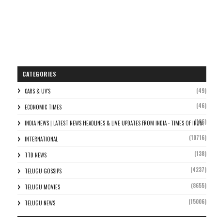
CATEGORIES
(49)
CARS & UV'S
(46)
ECONOMIC TIMES
(106)
INDIA NEWS | LATEST NEWS HEADLINES & LIVE UPDATES FROM INDIA - TIMES OF INDIA
(10716)
INTERNATIONAL
(138)
TTD NEWS
(4237)
TELUGU GOSSIPS
(8655)
TELUGU MOVIES
(15006)
TELUGU NEWS