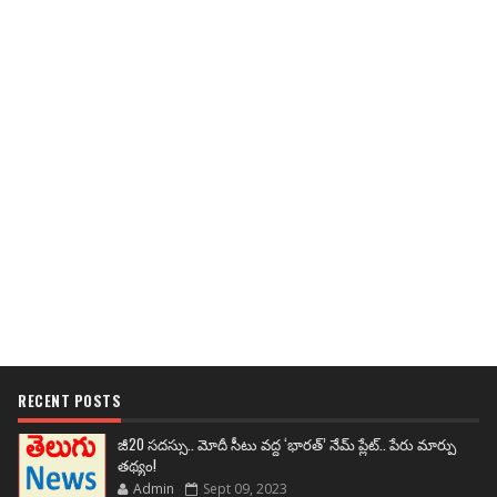
RECENT POSTS
జీ20 సదస్సు.. మోదీ సీటు వద్ద ‘భారత్’ నేమ్ ప్లేట్‌.. పేరు మార్పు
తథ్యం!
Admin
Sept 09, 2023