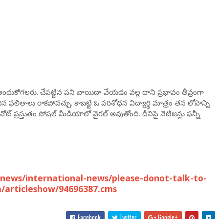
 అందుకోగలరు. చేపట్టిన పని వాయిదా వేయడం వల్ల దాని ప్రభావం తీవ్రంగా
ిన ఫలితాలు రాకపోవచ్చు. కాబట్టి ఓ పరిశోధన విద్యార్థి మాత్రం తన లోపాన్ని
నోట్ ప్రస్తుతం సోషల్ మీడియాలో వైరల్ అవుతోంది. దీనిపై నెటిజన్లు ఫన్నీ
news/international-news/please-donot-talk-to-
a/articleshow/94696387.cms
Facebook
Twitter
Google+