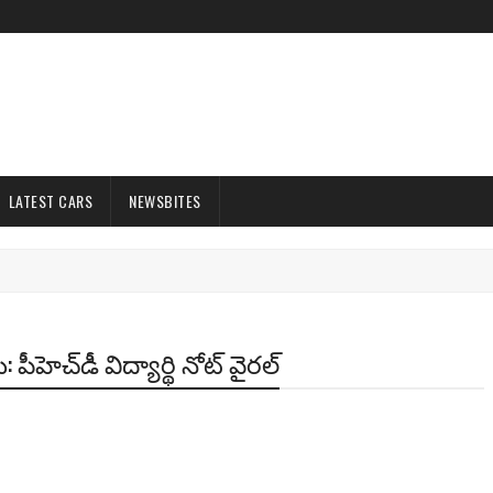
LATEST CARS
NEWSBITES
హెచ్‌డీ విద్యార్థి నోట్ వైరల్