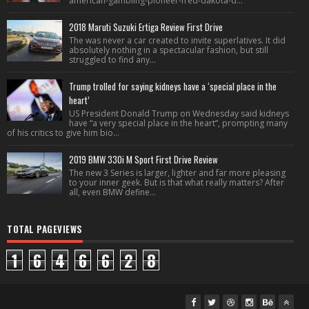
american-gambling-pioneer-fred-dakota-d...
2018 Maruti Suzuki Ertiga Review First Drive
The was never a car created to invite superlatives. It did
absolutely nothing in a spectacular fashion, but still
struggled to find any...
Trump trolled for saying kidneys have a ‘special place in the
heart’
US President Donald Trump on Wednesday said kidneys
have “a very special place in the heart”, prompting many
of his critics to give him bio...
2019 BMW 330i M Sport First Drive Review
The new 3 Series is larger, lighter and far more pleasing
to your inner geek. But is that what really matters? After
all, even BMW define...
TOTAL PAGEVIEWS
1
6
4
6
6
2
8