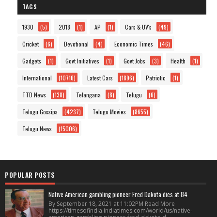
TAGS
1930
(5)
2018
(1)
AP
(1)
Cars & UV's
(49)
Cricket
(6)
Devotional
(4)
Economic Times
(46)
Gadgets
(1)
Govt Initiatives
(1)
Govt Jobs
(3)
Health
(1)
International
(10716)
Latest Cars
(1896)
Patriotic
(1)
TTD News
(138)
Telangana
(8)
Telugu
(6)
Telugu Gossips
(4237)
Telugu Movies
(8655)
Telugu News
(15006)
POPULAR POSTS
Native American gambling pioneer Fred Dakota dies at 84
By September 18, 2021 at 11:02PM Read More
https://timesofindia.indiatimes.com/world/us/native-