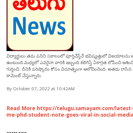
విద్యార్థులు తమ పనిని సకాలంలో పూర్తిచేస్తేనే భవిష్యత్తులో విజయాలను
ఉంటుంది.మధ్యలో ఎవరైనా వారికి ఇబ్బంది కలిగిస్తే ఏకాగ్రత లోపించి ఆశించ
గుర్తించి.. దీనికి పరిష్కారం కోసం వినూత్నంగా ఆలోచించింది. అతడు రాసిన 
కామెంట్ చేస్తున్నారు.
By October 07, 2022 at 10:42AM
Read More https://telugu.samayam.com/latest-
me-phd-student-note-goes-viral-in-social-medi