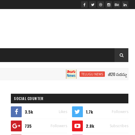
జీ20 సదస్సు.. మోదీ సీటు 
TELUGU NEWS
SOCIAL COUNTER
3.5k
1.7k
Likes
Followers
735
2.8k
Followers
Subscribes