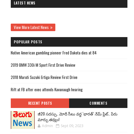
LATEST NEWS
View More Latest News
POPULAR POSTS
Native American gambling pioneer Fred Dakota dies at 84
2019 BMW 330i M Sport First Drive Review
2018 Maruti Suzuki Ertiga Review First Drive
Rift at FB after exec attends Kavanaugh hearing
RECENT POSTS
COMMENTS
జీ20 సదస్సు.. మోదీ సీటు వద్ద ‘భారత్’ నేమ్ ప్లేట్‌.. పేరు
మార్పు తథ్యం!
Admin
Sept 09, 2023