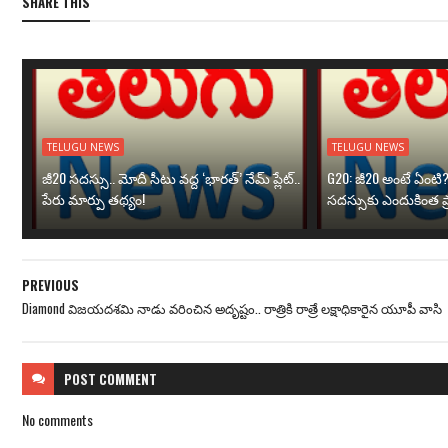
SHARE THIS
TELUGU NEWS
TELUGU NEWS
జీ20 సదస్సు.. మోదీ సీటు వద్ద ‘భారత్’ నేమ్ ప్లేట్‌..
G20: జీ20 అంటే ఏంటి
పేరు మార్పు తథ్యం!
సదస్సుకు ఎందుకింత ప
PREVIOUS
Diamond విజయదశమి నాడు వరించిన అదృష్టం.. రాత్రికి రాత్రే లక్షాధికారైన యూపీ వాసి
POST
COMMENT
No comments