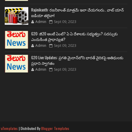
Rajinikanth: రజనీకాంత్ మాత్రమే ఇలా చేయగలరు.. వాట్ యాన్
ఐడియా తలైవా!
Admin
Sept 09, 2023
G20: జీ20 అంటే ఏంటి? ఏ ఏ దేశాలకు సభ్యత్వం? సదస్సుకు
ఎందుకింత ప్రాధాన్యత?
Admin
Sept 09, 2023
G20 Live Updates: ప్రగతి మైదాన్‌లోని భారత్ వైదికపై అతిథులకు
ప్రధాని స్వాగతం
Admin
Sept 09, 2023
raTemplates
| Distributed By
Blogger Templates