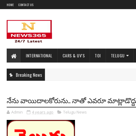
HOME
CONTACT US
INTERNATIONAL
CARS & UV'S
TOI
TELUGU
Breaking News
నేను వాయిదాలకోరును.. నాతో ఎవరూ మాట్లాడొద్దు: పీ
Admin
4 years ago
Telugu News