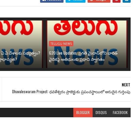
TELUGU NEWS
? ఏ ఏ దేశాలకు సభ్యత్వం?
G20 Live Updates: ప్రగతి మైదాన్‌లోని భారత్
్రాధాన్యత?
వైదికపై అతిథులకు ప్రధాని స్వాగతం
NEXT
Dhavaleswaram Project: ధవళేశ్వరం ప్రాజెక్టుకు ప్రపంచస్థాయిలో అరుదైన గుర్తింపు
BLOGGER
DISQUS
FACEBOOK