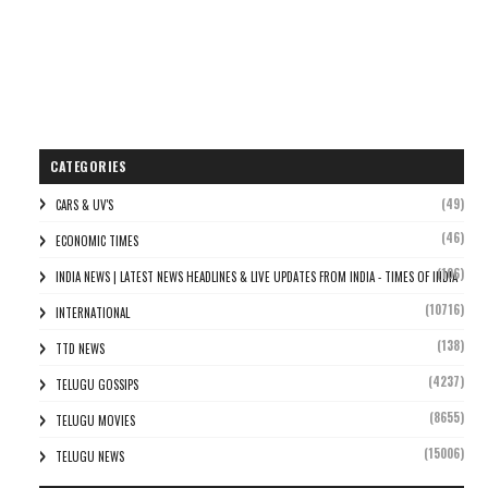
CATEGORIES
(49)
CARS & UV'S
(46)
ECONOMIC TIMES
(106)
INDIA NEWS | LATEST NEWS HEADLINES & LIVE UPDATES FROM INDIA - TIMES OF INDIA
(10716)
INTERNATIONAL
(138)
TTD NEWS
(4237)
TELUGU GOSSIPS
(8655)
TELUGU MOVIES
(15006)
TELUGU NEWS