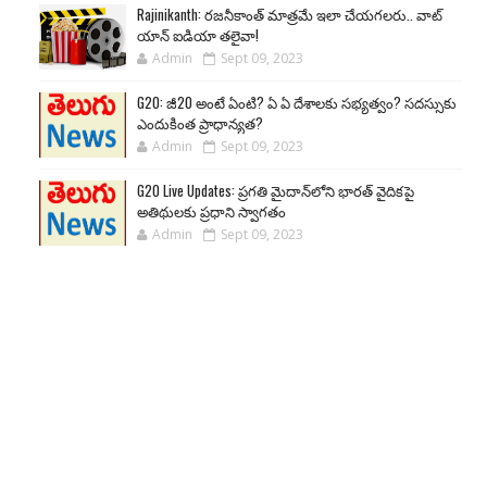
Rajinikanth: రజనీకాంత్ మాత్రమే ఇలా చేయగలరు.. వాట్
యాన్ ఐడియా తలైవా!
Admin
Sept 09, 2023
G20: జీ20 అంటే ఏంటి? ఏ ఏ దేశాలకు సభ్యత్వం? సదస్సుకు
ఎందుకింత ప్రాధాన్యత?
Admin
Sept 09, 2023
G20 Live Updates: ప్రగతి మైదాన్‌లోని భారత్ వైదికపై
అతిథులకు ప్రధాని స్వాగతం
Admin
Sept 09, 2023