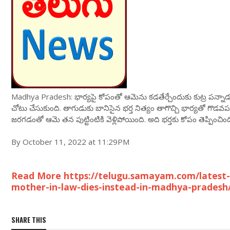
Madhya Pradesh: భార్యపై కోపంతో ఆమెను కడతేర్చేందుకు కుట్ర పన్నాడు భర్
చోటు చేసుకుంది. తాగుడుకు బానిసైన భర్త నిత్యం తాగొచ్చి భార్యతో గొ
జరగడంతో ఆమె తన పుట్టింటికి వెళ్లిపోయింది. అది భర్తకు కోపం తెప్పించి
By October 11, 2022 at 11:29PM
Read More https://telugu.samayam.com/latest-n
mother-in-law-dies-instead-in-madhya-pradesh
SHARE THIS