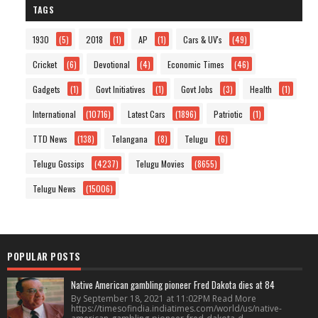
TAGS
1930
(5)
2018
(1)
AP
(1)
Cars & UV's
(49)
Cricket
(6)
Devotional
(4)
Economic Times
(46)
Gadgets
(1)
Govt Initiatives
(1)
Govt Jobs
(3)
Health
(1)
International
(10716)
Latest Cars
(1896)
Patriotic
(1)
TTD News
(138)
Telangana
(8)
Telugu
(6)
Telugu Gossips
(4237)
Telugu Movies
(8655)
Telugu News
(15006)
POPULAR POSTS
Native American gambling pioneer Fred Dakota dies at 84
By September 18, 2021 at 11:02PM Read More
https://timesofindia.indiatimes.com/world/us/native-