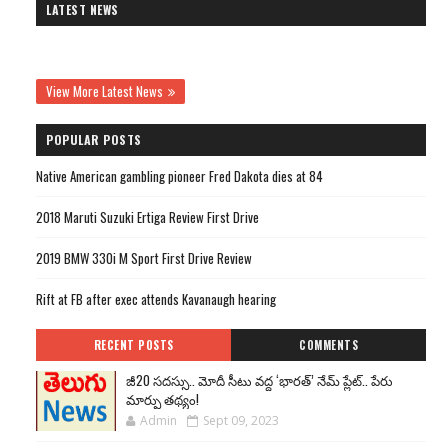
LATEST NEWS
View More Latest News
POPULAR POSTS
Native American gambling pioneer Fred Dakota dies at 84
2018 Maruti Suzuki Ertiga Review First Drive
2019 BMW 330i M Sport First Drive Review
Rift at FB after exec attends Kavanaugh hearing
RECENT POSTS
COMMENTS
జీ20 సదస్సు.. మోదీ సీటు వద్ద ‘భారత్’ నేమ్ ప్లేట్‌.. పేరు
మార్పు తథ్యం!
Admin
Sept 09, 2023