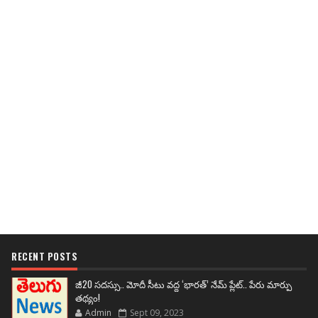
RECENT POSTS
జీ20 సదస్సు.. మోదీ సీటు వద్ద ‘భారత్’ నేమ్ ప్లేట్‌.. పేరు మార్పు
తథ్యం!
Admin
Sept 09, 2023