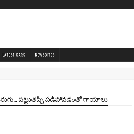
LATEST CARS
NEWSBITES
గో పరుగు... పట్టుతప్పి పడిపోవడంతో గాయాలు