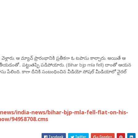
ి వెళ్లారు. ఆ మ్యాచ్ ప్రారంభానికి ప్రతీకగా ఓ టపాసు కాల్చారు. అయితే ఆ
గు తీయడంతో.. పట్టుతప్పి పడిపోయారు. (Bihar bjp mla fell) దాంతో ఆయన
పేలింది. కాగా దీనికి సంబంధించిన వీడియో సోషల్ మీడియాలో వైరల్
ws/india-news/bihar-bjp-mla-fell-flat-on-his-
show/94958708.cms
Facebook
Twitter
Google+