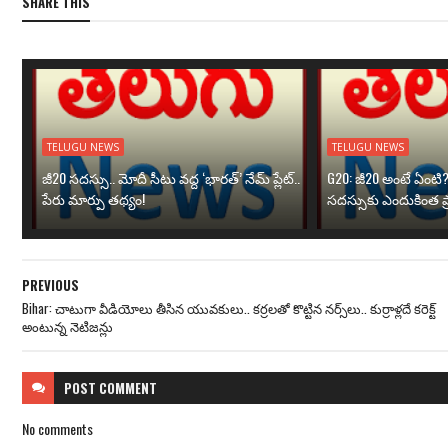
SHARE THIS
TELUGU NEWS
TELUGU NEWS
జీ20 సదస్సు.. మోదీ సీటు వద్ద ‘భారత్’ నేమ్ ప్లేట్‌..
G20: జీ20 అంటే ఏంటి
పేరు మార్పు తథ్యం!
సదస్సుకు ఎందుకింత ప
PREVIOUS
Bihar: చాటుగా వీడియోలు తీసిన యువకులు.. కర్రలతో కొట్టిన నర్స్‌లు.. కుర్రాళ్లదే కరెక్ట్
అంటున్న నెటిజన్లు
POST
COMMENT
No comments