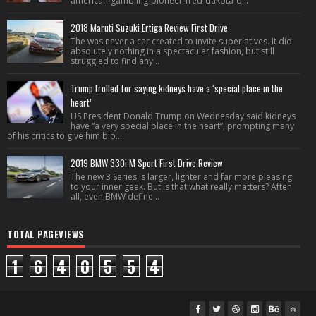
american-gambling-pioneer-fred-dakota-d...
2018 Maruti Suzuki Ertiga Review First Drive
The was never a car created to invite superlatives. It did
absolutely nothing in a spectacular fashion, but still
struggled to find any...
Trump trolled for saying kidneys have a ‘special place in the
heart’
US President Donald Trump on Wednesday said kidneys
have “a very special place in the heart”, prompting many
of his critics to give him bio...
2019 BMW 330i M Sport First Drive Review
The new 3 Series is larger, lighter and far more pleasing
to your inner geek. But is that what really matters? After
all, even BMW define...
TOTAL PAGEVIEWS
1
6
4
0
5
5
4