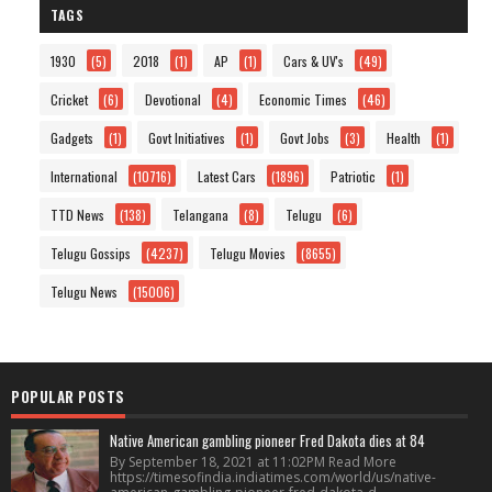
TAGS
1930
(5)
2018
(1)
AP
(1)
Cars & UV's
(49)
Cricket
(6)
Devotional
(4)
Economic Times
(46)
Gadgets
(1)
Govt Initiatives
(1)
Govt Jobs
(3)
Health
(1)
International
(10716)
Latest Cars
(1896)
Patriotic
(1)
TTD News
(138)
Telangana
(8)
Telugu
(6)
Telugu Gossips
(4237)
Telugu Movies
(8655)
Telugu News
(15006)
POPULAR POSTS
Native American gambling pioneer Fred Dakota dies at 84
By September 18, 2021 at 11:02PM Read More
https://timesofindia.indiatimes.com/world/us/native-