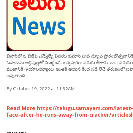
బీహార్‌లో ఓ బీజేపీ ఎమ్మెల్యే వినయ్ కుమార్ ఫుట్ మ్యాచ్ ప్రారంభోత్సవానిక
టపాసును అగ్గిపుల్లతో ముట్టించి.. ఒక్కసారిగా పరుగు తీశారు. అలా పరు
ముఖానికి గాయాలయ్యాయి. ఇంతకీ ఆయన కింద పడి లేచే తరుణంలో టపాసు 
అవుతుంది.
By October 19, 2022 at 11:32AM
Read More https://telugu.samayam.com/latest-ne
face-after-he-runs-away-from-cracker/article