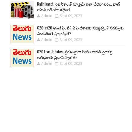
Rajinikanth: రజనీకాంత్ మాత్రమే ఇలా చేయగలరు.. వాట్
యాన్ ఐడియా తలైవా!
Admin
Sept 09, 2023
G20: జీ20 అంటే ఏంటి? ఏ ఏ దేశాలకు సభ్యత్వం? సదస్సుకు
ఎందుకింత ప్రాధాన్యత?
Admin
Sept 09, 2023
G20 Live Updates: ప్రగతి మైదాన్‌లోని భారత్ వైదికపై
అతిథులకు ప్రధాని స్వాగతం
Admin
Sept 09, 2023