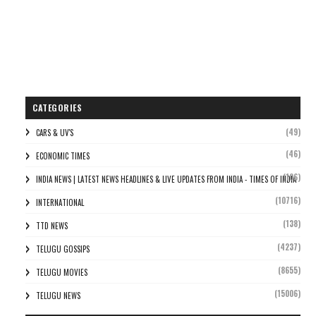
CATEGORIES
(49)
CARS & UV'S
(46)
ECONOMIC TIMES
(106)
INDIA NEWS | LATEST NEWS HEADLINES & LIVE UPDATES FROM INDIA - TIMES OF INDIA
(10716)
INTERNATIONAL
(138)
TTD NEWS
(4237)
TELUGU GOSSIPS
(8655)
TELUGU MOVIES
(15006)
TELUGU NEWS