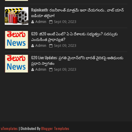
Rajinikanth: రజనీకాంత్ మాత్రమే ఇలా చేయగలరు.. వాట్ యాన్
ఐడియా తలైవా!
Admin
Sept 09, 2023
G20: జీ20 అంటే ఏంటి? ఏ ఏ దేశాలకు సభ్యత్వం? సదస్సుకు
ఎందుకింత ప్రాధాన్యత?
Admin
Sept 09, 2023
G20 Live Updates: ప్రగతి మైదాన్‌లోని భారత్ వైదికపై అతిథులకు
ప్రధాని స్వాగతం
Admin
Sept 09, 2023
raTemplates
| Distributed By
Blogger Templates