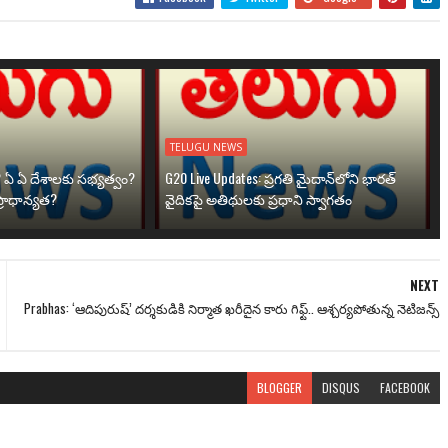
TELUGU NEWS
? ఏ ఏ దేశాలకు సభ్యత్వం?
G20 Live Updates: ప్రగతి మైదాన్‌లోని భారత్
్రాధాన్యత?
వైదికపై అతిథులకు ప్రధాని స్వాగతం
NEXT
Prabhas: ‘ఆదిపురుష్’ దర్శకుడికి నిర్మాత ఖరీదైన కారు గిఫ్ట్.. ఆశ్చ‌ర్య‌పోతున్న నెటిజ‌న్స్‌
BLOGGER
DISQUS
FACEBOOK