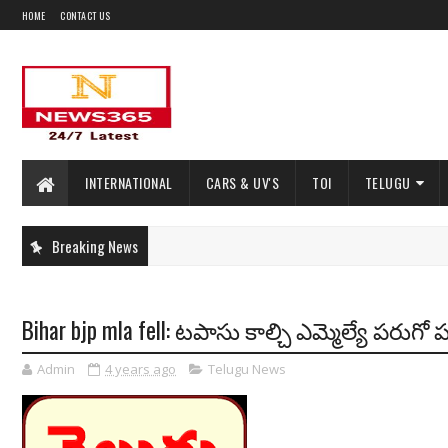
HOME
CONTACT US
INTERNATIONAL
CARS & UV'S
TOI
TELUGU
Breaking News
Bihar bjp mla fell: టపాసు కాల్చి ఎమ్మెల్యే పరు
Admin
4 years ago
Telugu News